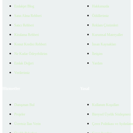
Emlakjet Blog
Hakkımızda
Satın Alma Rehberi
Ödüllerimiz
Satıcı Rehberi
Reklam Çözümleri
Kiralama Rehberi
Kurumsal Materyaller
Konut Kredisi Rehberi
İnsan Kaynakları
Ne Kadar Ödeyebilirim
İletişim
Emlak Değeri
Yardım
Verilerimiz
Hizmetler
Yasal
Danışman Bul
Kullanım Koşulları
Projeler
Bireysel Üyelik Sözleşmesi
Ücretsiz İlan Verin
Çerez Politikası ve Aydınlat