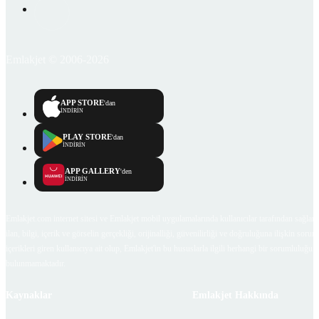
Emlakjet © 2006-2026
APP STORE
'dan
İNDİRİN
PLAY STORE
'dan
İNDİRİN
APP GALLERY
'den
İNDİRİN
Emlakjet.com internet sitesi ve Emlakjet mobil uygulamalarında kullanıcılar tarafından sağlana
ilan, bilgi, içerik ve görselin gerçekliği, orijinalliği, güvenilirliği ve doğruluğuna ilişkin soru
içerikleri giren kullanıcıya ait olup, Emlakjet'in bu hususlarla ilgili herhangi bir sorumluluğu
bulunmamaktadır.
Kaynaklar
Emlakjet Hakkında