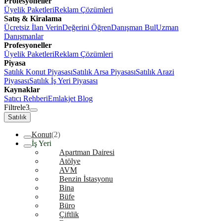
Profesyoneller
Üyelik Paketleri
Reklam Çözümleri
Satış & Kiralama
Ücretsiz İlan Verin
Değerini Öğren
Danışman Bul
Uzman
Danışmanlar
Profesyoneller
Üyelik Paketleri
Reklam Çözümleri
Piyasa
Satılık Konut Piyasası
Satılık Arsa Piyasası
Satılık Arazi
Piyasası
Satılık İş Yeri Piyasası
Kaynaklar
Satıcı Rehberi
Emlakjet Blog
Filtrele
3
Satılık
Konut
(2)
İş Yeri
Apartman Dairesi
Atölye
AVM
Benzin İstasyonu
Bina
Büfe
Büro
Çiftlik