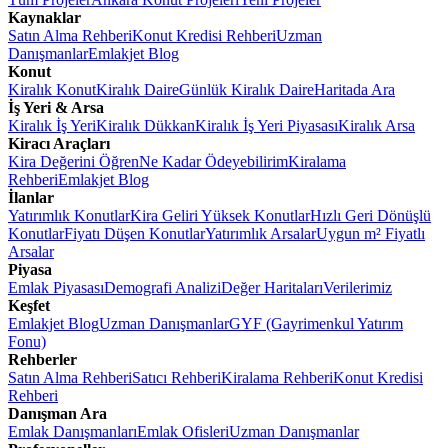
Kaynaklar
Satın Alma Rehberi
Konut Kredisi Rehberi
Uzman
Danışmanlar
Emlakjet Blog
Konut
Kiralık Konut
Kiralık Daire
Günlük Kiralık Daire
Haritada Ara
İş Yeri & Arsa
Kiralık İş Yeri
Kiralık Dükkan
Kiralık İş Yeri Piyasası
Kiralık Arsa
Kiracı Araçları
Kira Değerini Öğren
Ne Kadar Ödeyebilirim
Kiralama
Rehberi
Emlakjet Blog
İlanlar
Yatırımlık Konutlar
Kira Geliri Yüksek Konutlar
Hızlı Geri Dönüşlü
Konutlar
Fiyatı Düşen Konutlar
Yatırımlık Arsalar
Uygun m² Fiyatlı
Arsalar
Piyasa
Emlak Piyasası
Demografi Analizi
Değer Haritaları
Verilerimiz
Keşfet
Emlakjet Blog
Uzman Danışmanlar
GYF (Gayrimenkul Yatırım
Fonu)
Rehberler
Satın Alma Rehberi
Satıcı Rehberi
Kiralama Rehberi
Konut Kredisi
Rehberi
Danışman Ara
Emlak Danışmanları
Emlak Ofisleri
Uzman Danışmanlar