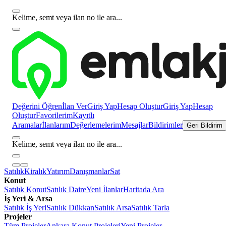
Kelime, semt veya ilan no ile ara...
Değerini Öğren
İlan Ver
Giriş Yap
Hesap Oluştur
Giriş Yap
Hesap
Oluştur
Favorilerim
Kayıtlı
Aramalar
İlanlarım
Değerlemelerim
Mesajlar
Bildirimler
Geri Bildirim
Kelime, semt veya ilan no ile ara...
Satılık
Kiralık
Yatırım
Danışmanlar
Sat
Konut
Satılık Konut
Satılık Daire
Yeni İlanlar
Haritada Ara
İş Yeri & Arsa
Satılık İş Yeri
Satılık Dükkan
Satılık Arsa
Satılık Tarla
Projeler
Tüm Projeler
Ankara Konut Projeleri
Yeni Projeler