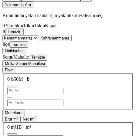
Yakınımda Ara
Konumuna yakın ilanlar için yakınlık mesafesini seç.
0.5km
5km
10km
15km
Kapalı
İl
Temizle
Kahramanmaraş
İlçe
Temizle
Onikişubat
Semt/Mahalle
Temizle
Molla Gürani Mahallesi
Fiyat
0 ₺
50M+ ₺
—
Metrekare
Brüt m²
Net m²
0 m²
1B+ m²