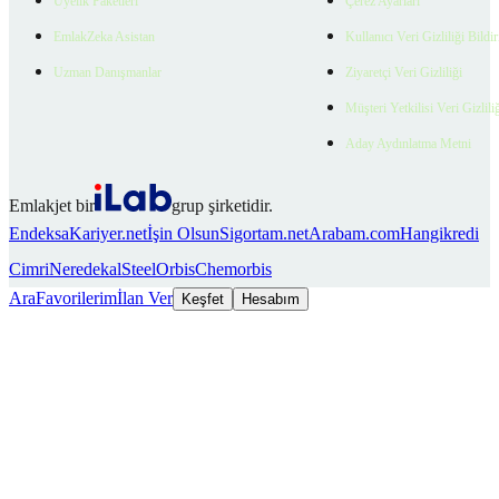
Üyelik Paketleri
Çerez Ayarları
EmlakZeka Asistan
Kullanıcı Veri Gizliliği Bildi
Uzman Danışmanlar
Ziyaretçi Veri Gizliliği
Müşteri Yetkilisi Veri Gizlili
Aday Aydınlatma Metni
Emlakjet bir
grup şirketidir.
Endeksa
Kariyer.net
İşin Olsun
Sigortam.net
Arabam.com
Hangikredi
Cimri
Neredekal
SteelOrbis
Chemorbis
Ara
Favorilerim
İlan Ver
Keşfet
Hesabım