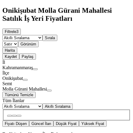
Onikişubat Molla Gürani Mahallesi
Satılık İş Yeri Fiyatları
Filtrele
3
Sırala
Görünüm
Harita
Kaydet
Paylaş
İl
Kahramanmaraş
İlçe
Onikişubat
Semt
Molla Gürani Mahallesi
Tümünü Temizle
Tüm İlanlar
Akıllı Sıralama
Fiyatı Düşen
Güncel İlan
Düşük Fiyat
Yüksek Fiyat