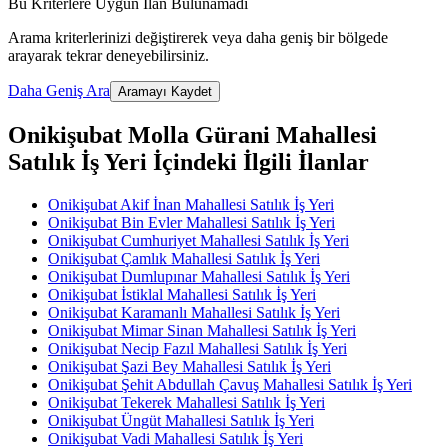
Bu Kriterlere Uygun İlan Bulunamadı
Arama kriterlerinizi değiştirerek veya daha geniş bir bölgede
arayarak tekrar deneyebilirsiniz.
Daha Geniş Ara
Aramayı Kaydet
Onikişubat Molla Gürani Mahallesi
Satılık İş Yeri İçindeki İlgili İlanlar
Onikişubat Akif İnan Mahallesi Satılık İş Yeri
Onikişubat Bin Evler Mahallesi Satılık İş Yeri
Onikişubat Cumhuriyet Mahallesi Satılık İş Yeri
Onikişubat Çamlık Mahallesi Satılık İş Yeri
Onikişubat Dumlupınar Mahallesi Satılık İş Yeri
Onikişubat İstiklal Mahallesi Satılık İş Yeri
Onikişubat Karamanlı Mahallesi Satılık İş Yeri
Onikişubat Mimar Sinan Mahallesi Satılık İş Yeri
Onikişubat Necip Fazıl Mahallesi Satılık İş Yeri
Onikişubat Şazi Bey Mahallesi Satılık İş Yeri
Onikişubat Şehit Abdullah Çavuş Mahallesi Satılık İş Yeri
Onikişubat Tekerek Mahallesi Satılık İş Yeri
Onikişubat Üngüt Mahallesi Satılık İş Yeri
Onikişubat Vadi Mahallesi Satılık İş Yeri