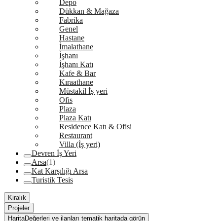
Depo
Dükkan & Mağaza
Fabrika
Genel
Hastane
İmalathane
İşhanı
İşhanı Katı
Kafe & Bar
Kıraathane
Müstakil İş yeri
Ofis
Plaza
Plaza Katı
Residence Katı & Ofisi
Restaurant
Villa (İş yeri)
Devren İş Yeri
Arsa
(1)
Kat Karşılığı Arsa
Turistik Tesis
Kiralık
Projeler
Harita
Değerleri ve ilanları tematik haritada görün