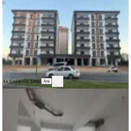
Tekzen Caddesinde Takaslı Satılık
Dükkanlar
Onikişubat, Mimar Sinan Mahallesi
1 Oda
·
125 m²
·
Düz Giriş (Zemin)
·
21.07.2026
16.000.000 ₺
Ak Emlak
Veli Temiz
Ara
Ak Emlak
Veli Temiz
Ara
%
3
Altınşehir Meslek Lisesi Civarı Satılık
İş Yeri
Onikişubat, Vadi Mahallesi
1 Oda
·
86 m²
·
Düz Giriş (Zemin)
·
03.01.2026