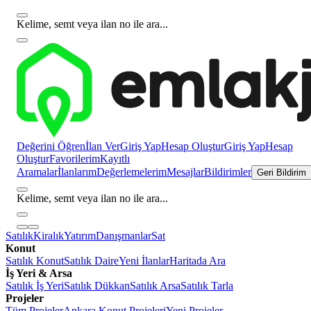
Kelime, semt veya ilan no ile ara...
Değerini Öğren
İlan Ver
Giriş Yap
Hesap Oluştur
Giriş Yap
Hesap
Oluştur
Favorilerim
Kayıtlı
Aramalar
İlanlarım
Değerlemelerim
Mesajlar
Bildirimler
Geri Bildirim
Kelime, semt veya ilan no ile ara...
Satılık
Kiralık
Yatırım
Danışmanlar
Sat
Konut
Satılık Konut
Satılık Daire
Yeni İlanlar
Haritada Ara
İş Yeri & Arsa
Satılık İş Yeri
Satılık Dükkan
Satılık Arsa
Satılık Tarla
Projeler
Tüm Projeler
Ankara Konut Projeleri
Yeni Projeler