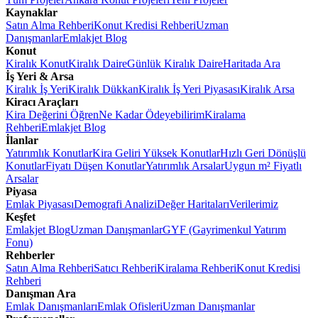
Kaynaklar
Satın Alma Rehberi
Konut Kredisi Rehberi
Uzman
Danışmanlar
Emlakjet Blog
Konut
Kiralık Konut
Kiralık Daire
Günlük Kiralık Daire
Haritada Ara
İş Yeri & Arsa
Kiralık İş Yeri
Kiralık Dükkan
Kiralık İş Yeri Piyasası
Kiralık Arsa
Kiracı Araçları
Kira Değerini Öğren
Ne Kadar Ödeyebilirim
Kiralama
Rehberi
Emlakjet Blog
İlanlar
Yatırımlık Konutlar
Kira Geliri Yüksek Konutlar
Hızlı Geri Dönüşlü
Konutlar
Fiyatı Düşen Konutlar
Yatırımlık Arsalar
Uygun m² Fiyatlı
Arsalar
Piyasa
Emlak Piyasası
Demografi Analizi
Değer Haritaları
Verilerimiz
Keşfet
Emlakjet Blog
Uzman Danışmanlar
GYF (Gayrimenkul Yatırım
Fonu)
Rehberler
Satın Alma Rehberi
Satıcı Rehberi
Kiralama Rehberi
Konut Kredisi
Rehberi
Danışman Ara
Emlak Danışmanları
Emlak Ofisleri
Uzman Danışmanlar