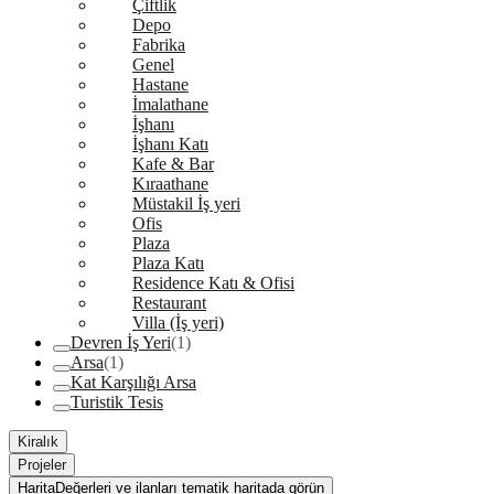
Çiftlik
Depo
Fabrika
Genel
Hastane
İmalathane
İşhanı
İşhanı Katı
Kafe & Bar
Kıraathane
Müstakil İş yeri
Ofis
Plaza
Plaza Katı
Residence Katı & Ofisi
Restaurant
Villa (İş yeri)
Devren İş Yeri
(1)
Arsa
(1)
Kat Karşılığı Arsa
Turistik Tesis
Kiralık
Projeler
Harita
Değerleri ve ilanları tematik haritada görün