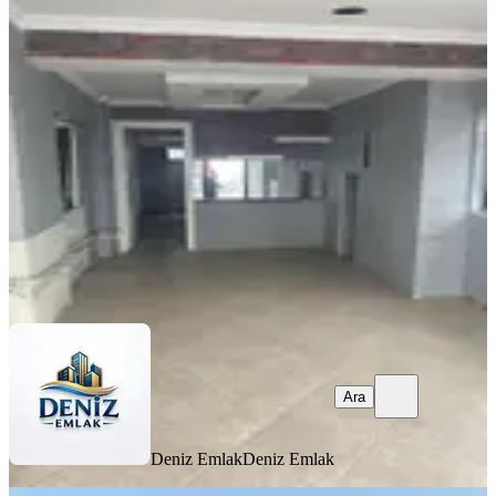
Deniz Emlak'tan Çocuk Hastanesi
Üzeri Satılık Dükkan 6.150.000tl
Onikişubat, Mimar Sinan Mahallesi
3 Oda
·
130 m²
·
13.05.2026
6.150.000 ₺
Deniz Emlak
Deniz Emlak
Ara
Ara
Deniz Emlak
Deniz Emlak