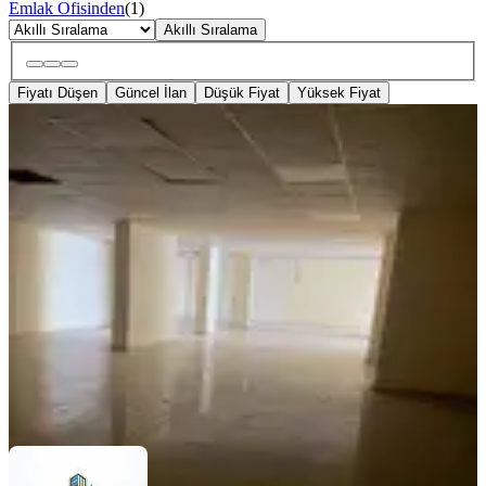
Emlak Ofisinden
(
1
)
Akıllı Sıralama
Fiyatı Düşen
Güncel İlan
Düşük Fiyat
Yüksek Fiyat
KREDİYE
UYGUN
Satılık Dük 500 Mt Girişi 360 Mt
Altı.25.000.000 Tl.tavşan Tepe
Onikişubat, Tavşan Tepe Mahallesi
2 Oda
·
500 m²
·
Düz Giriş (Zemin)
·
23.04.2026
25.000.000 ₺
Deniz Emlak
Deniz Emlak
Ara