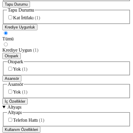
Tapu Durumu
Tapu Durumu
Kat İrtifakı
(
1
)
Krediye Uygunluk
Tümü
Krediye Uygun
(
1
)
Otopark
Otopark
Yok
(
1
)
Asansör
Asansör
Yok
(
1
)
İç Özellikler
Altyapı
Altyapı
Telefon Hattı
(
1
)
Kullanım Özellikleri