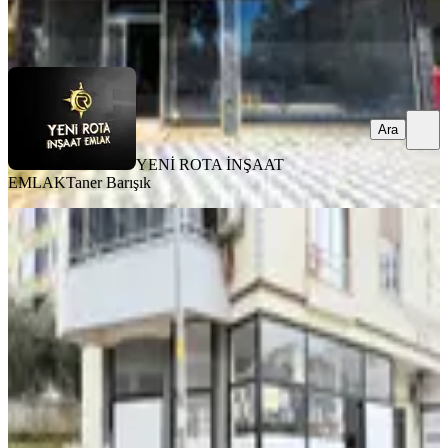
YENİ ROTA İNŞAAT EMLAK
Taner Barışık
Ara
Ara
YENİ ROTA İNŞAAT
EMLAK
Taner Barışık
Çetin Gayrimenkul'den Vadi Mah
70m2 Önü Acık Satılık Dükkan
Onikişubat, Vadi Mahallesi
1 Oda
·
70 m²
·
Düz Giriş (Zemin)
·
27.02.2026
2.950.000 ₺