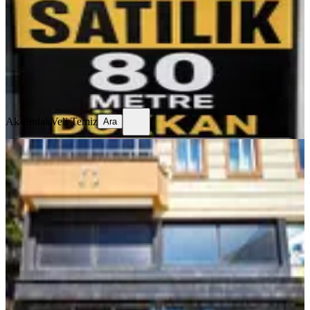
1 Oda
·
81 m²
·
Düz Giriş (Zemin)
·
21.07.2026
8.000.000 ₺
Ak Emlak
Veli Temiz
Ara
Ak Emlak
Veli Temiz
Ara
Yeni Rota'dan Merkezi Konumda,
Cadde Üstü 390 M2 Satılık İş Yeri
Onikişubat, Şehit Abdullah Çavuş Mahallesi
1 Oda
·
391 m²
·
Düz Giriş (Zemin)
·
03.08.2026
16.500.000 ₺