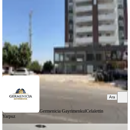
Onikişubat, Üngüt Mahallesi
1 Oda
·
311 m²
·
Düz Giriş (Zemin)
·
10.07.2026
30.000.000 ₺
Germenicia Gayrimenkul
Celalettin Yarpuz
Ara
Ara
Germenicia Gayrimenkul
Celalettin
Yarpuz