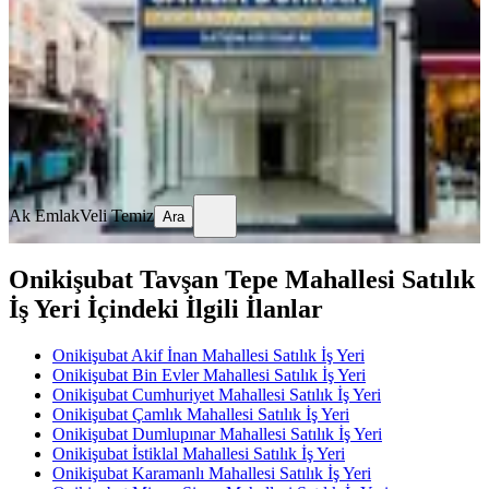
Onikişubat, Şehit Abdullah Çavuş Mahallesi
1 Oda
·
211 m²
·
Düz Giriş (Zemin)
·
21.07.2026
31.500.000 ₺
Ak Emlak
Veli Temiz
Ara
Ak Emlak
Veli Temiz
Ara
Onikişubat Tavşan Tepe Mahallesi Satılık
İş Yeri İçindeki İlgili İlanlar
Onikişubat Akif İnan Mahallesi Satılık İş Yeri
Onikişubat Bin Evler Mahallesi Satılık İş Yeri
Onikişubat Cumhuriyet Mahallesi Satılık İş Yeri
Onikişubat Çamlık Mahallesi Satılık İş Yeri
Onikişubat Dumlupınar Mahallesi Satılık İş Yeri
Onikişubat İstiklal Mahallesi Satılık İş Yeri
Onikişubat Karamanlı Mahallesi Satılık İş Yeri