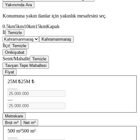
Yakınımda Ara
Konumuna yakın ilanlar için yakınlık mesafesini seç.
0.5km
5km
10km
15km
Kapalı
İl
Temizle
Kahramanmaraş
İlçe
Temizle
Onikişubat
Semt/Mahalle
Temizle
Tavşan Tepe Mahallesi
Fiyat
25M ₺
25M ₺
—
Metrekare
Brüt m²
Net m²
500 m²
500 m²