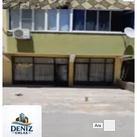
başkonuş
Satılık Dükkan 50 Mt.selçuklu
Mah.4.000.000 Tl
Onikişubat, Selçuklu Mahallesi
1 Oda
·
50 m²
·
27.04.2024
4.000.000 ₺
Deniz Emlak
Deniz Emlak
Ara
Ara