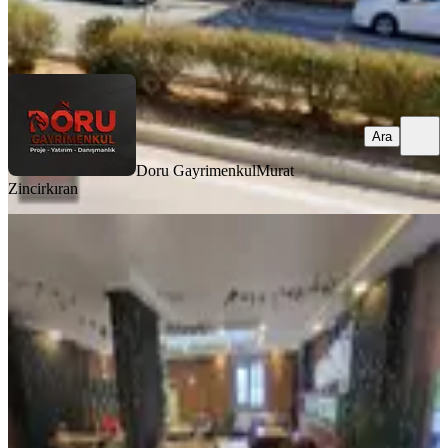
Doru Gayrimenkul
Murat Zincirkıran
Ara
Ara
Doru Gayrimenkul
Murat
Zincirkıran
Ana Cadde Üzeri Köşe Başı Satılık 65
M² Dükkan
Onikişubat, Yirmiikigün Mahallesi
2 Oda
·
65 m²
·
Düz Giriş (Zemin)
·
08.07.2026
13.250.000 ₺