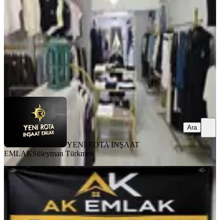
1 Oda
·
56 m²
·
Düz Giriş (Zemin)
·
31.07.2026
5.100.000 ₺
YENİ ROTA İNŞAAT EMLAK
Süleyman Türkmen
Ara
Ara
YENİ ROTA İNŞAAT
EMLAK
Süleyman Türkmen
Ak Emlak'tan Satılık Bin Evler
Caddesinde Satılık Dükkan
Onikişubat, Şehit Abdullah Çavuş Mahallesi