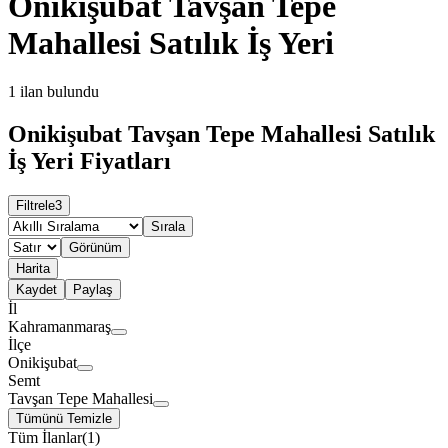
Onikişubat Tavşan Tepe
Mahallesi Satılık İş Yeri
1
ilan bulundu
Onikişubat Tavşan Tepe Mahallesi Satılık
İş Yeri Fiyatları
Filtrele
3
Sırala
Görünüm
Harita
Kaydet
Paylaş
İl
Kahramanmaraş
İlçe
Onikişubat
Semt
Tavşan Tepe Mahallesi
Tümünü Temizle
Tüm İlanlar
(
1
)