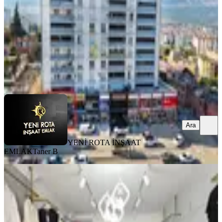
25.000.000 ₺
YENİ ROTA İNŞAAT EMLAK
Taner B
Ara
Ara
YENİ ROTA İNŞAAT
EMLAK
Taner B
Yeni Rota'dan Nfk Civarı Satılık İş
Yeri
Onikişubat, Yunus Emre Mahallesi