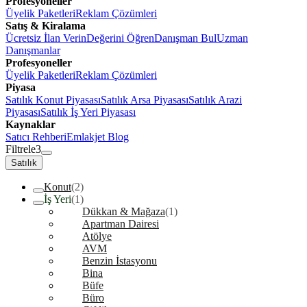
Profesyoneller
Üyelik Paketleri
Reklam Çözümleri
Satış & Kiralama
Ücretsiz İlan Verin
Değerini Öğren
Danışman Bul
Uzman
Danışmanlar
Profesyoneller
Üyelik Paketleri
Reklam Çözümleri
Piyasa
Satılık Konut Piyasası
Satılık Arsa Piyasası
Satılık Arazi
Piyasası
Satılık İş Yeri Piyasası
Kaynaklar
Satıcı Rehberi
Emlakjet Blog
Filtrele
3
Satılık
Konut
(2)
İş Yeri
(1)
Dükkan & Mağaza
(1)
Apartman Dairesi
Atölye
AVM
Benzin İstasyonu
Bina
Büfe
Büro