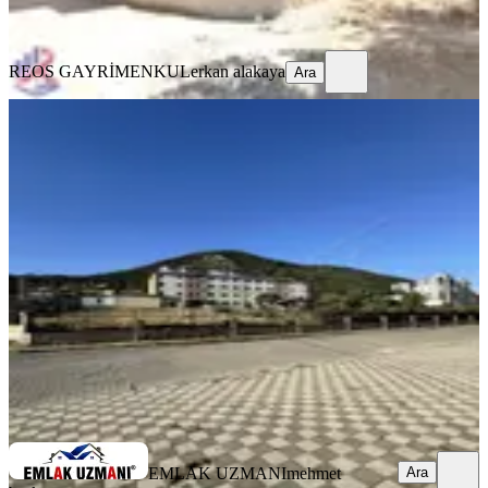
Ara
REOS GAYRİMENKUL
erkan alakaya
Ara
Satılık Dükkan Abdullah Çinkay
Karşısı
Onikişubat, Gedemen Mahallesi
2 Oda
·
100 m²
·
Düz Giriş (Zemin)
·
30.06.2026
4.500.000 ₺
EMLAK UZMANI
mehmet başkonuş
Ara
EMLAK UZMANI
mehmet
Ara