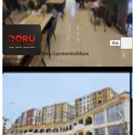
Doru Gayrimenkul
Murat Zincirkıran
Ara
Ara
Doru Gayrimenkul
Murat
Zincirkıran
Onıkısubat Toki Konutlarında Satılık
25m2 İşyeri
Onikişubat, Çamlık Mahallesi
1 Oda
·
25 m²
·
Düz Giriş (Zemin)
·
11.04.2026
1.495.000 ₺
Turyap Eyyubiye Temsilciliği
Cihad İnceer