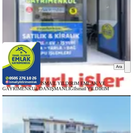
İSMAİL YILDIRIM EMLAK VE GAYRIMENKUL
DANIŞMANLIĞI
İsmail YILDIRIM
Ara
Ara
İSMAİL YILDIRIM EMLAK VE
GAYRIMENKUL DANIŞMANLIĞI
İsmail YILDIRIM
Yeni Rota'dan Cadde Üzerinde Satlık
İş Yeri
Onikişubat, Karamanlı Mahallesi
1 Oda
·
601 m²
·
Düz Giriş (Zemin)
·
03.08.2026