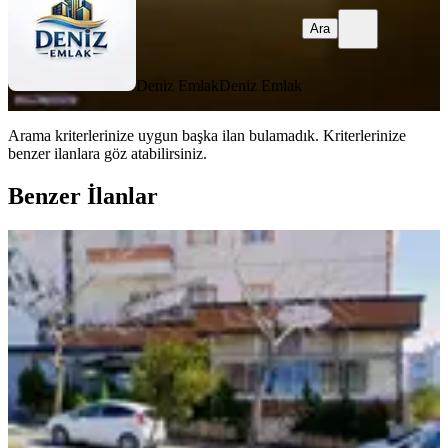
Ara
Deniz Emlak
Deniz Emlak
Arama kriterlerinize uygun başka ilan bulamadık.
Kriterlerinize
benzer ilanlara göz atabilirsiniz.
Benzer İlanlar
Satlık Köşe Başı Dükkan
Onikişubat, Yirmiikigün Mahallesi
2 Oda
·
75 m²
·
Düz Giriş (Zemin)
·
14.05.2026
13.500.000 ₺