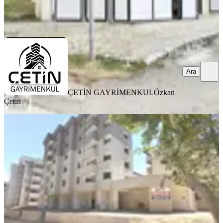
ÇETİN GAYRİMENKUL
Özkan Çetin
Ara
Ara
ÇETİN GAYRİMENKUL
Özkan
Çetin
Reos Gayrimenkul'den Kazancı Cami
Cadde Üstü Satılık İşyerleri
Onikişubat, Karamanlı Mahallesi
1 Oda
·
30 m²
·
Düz Giriş (Zemin)
·
25.06.2026
3.800.000 ₺
REOS GAYRİMENKUL
erkan alakaya