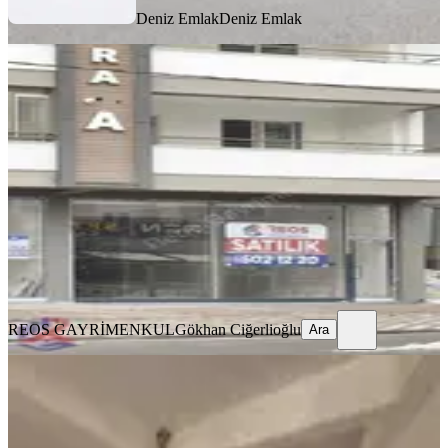
Deniz Emlak
Deniz Emlak
Reos Gayrimenkul'den Mini Hal
Karşı Caddesi Satılık Dükkan
Onikişubat, Şehit Abdullah Çavuş Mahallesi
1 Oda
·
157 m²
·
Düz Giriş (Zemin)
·
06.02.2026
17.750.000 ₺
REOS GAYRİMENKUL
Gökhan Ciğerlioğlu
Ara
REOS GAYRİMENKUL
Gökhan Ciğerlioğlu
Ara
Doru'dan Tekzen Karşısı Ana Cadde
Üzeri Satılık Sıfır İş Yeri
Onikişubat, Mimar Sinan Mahallesi