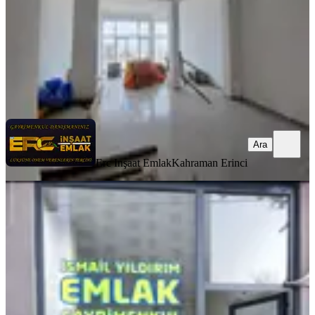
3.400.000 ₺
3.500.000 ₺
Erc Inşaat Emlak
Kahraman Erinci
Ara
Ara
Erc Inşaat Emlak
Kahraman Erinci
%
3
İsmail Yıldırım Emlak'tan Kazancı
Cami Civarı Satılık İş Yeri
Onikişubat, Karamanlı Mahallesi
1 Oda
·
36 m²
·
Düz Giriş (Zemin)
·
15.01.2026
1.800.000 ₺
1.850.000 ₺