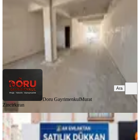
1 Oda
·
124 m²
·
Düz Giriş (Zemin)
·
18.07.2026
16.250.000 ₺
Doru Gayrimenkul
Murat Zincirkıran
Ara
Ara
Doru Gayrimenkul
Murat
Zincirkıran
Satılık Yatırımlık Lüks Araç Takaslı
Dükkan