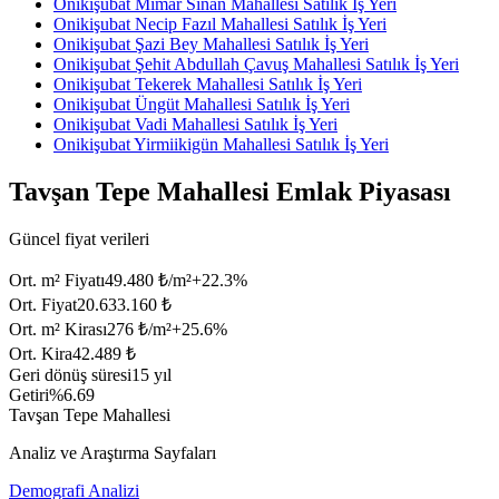
Onikişubat Mimar Sinan Mahallesi Satılık İş Yeri
Onikişubat Necip Fazıl Mahallesi Satılık İş Yeri
Onikişubat Şazi Bey Mahallesi Satılık İş Yeri
Onikişubat Şehit Abdullah Çavuş Mahallesi Satılık İş Yeri
Onikişubat Tekerek Mahallesi Satılık İş Yeri
Onikişubat Üngüt Mahallesi Satılık İş Yeri
Onikişubat Vadi Mahallesi Satılık İş Yeri
Onikişubat Yirmiikigün Mahallesi Satılık İş Yeri
Tavşan Tepe Mahallesi Emlak Piyasası
Güncel fiyat verileri
Ort. m² Fiyatı
49.480 ₺/m²
+
22.3
%
Ort. Fiyat
20.633.160 ₺
Ort. m² Kirası
276 ₺/m²
+
25.6
%
Ort. Kira
42.489 ₺
Geri dönüş süresi
15 yıl
Getiri
%6.69
Tavşan Tepe Mahallesi
Analiz ve Araştırma Sayfaları
Demografi Analizi