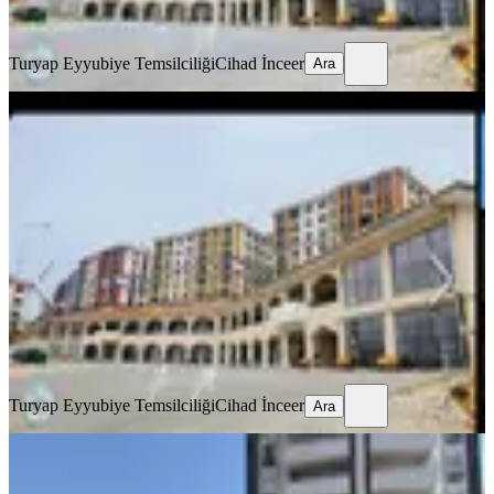
Ara
Turyap Eyyubiye Temsilciliği
Cihad İnceer
Ara
Onikişubat Toki Konutlarında Satılık
40 M2 İş Yeri
Onikişubat, Çamlık Mahallesi
1 Oda
·
40 m²
·
Düz Giriş (Zemin)
·
11.04.2026
1.795.000 ₺
Turyap Eyyubiye Temsilciliği
Cihad İnceer
Ara
Turyap Eyyubiye Temsilciliği
Cihad İnceer
Ara
Ana Cadde Üzeri Satılık 310 Mkare
Girişli Dükkan