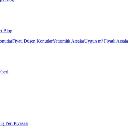
et Blog
onutlar
Fiyatı Düşen Konutlar
Yatırımlık Arsalar
Uygun m² Fiyatlı Arsala
hberi
k İş Yeri Piyasası