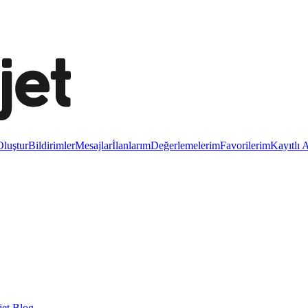
luştur
Bildirimler
Mesajlar
İlanlarım
Değerlemelerim
Favorilerim
Kayıtlı 
et Blog