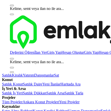
Kelime, semt veya ilan no ile ara...
Değerini Öğren
İlan Ver
Giriş Yap
Hesap Oluştur
Giriş Yap
Hesap O
Kelime, semt veya ilan no ile ara...
Satılık
Kiralık
Yatırım
Danışmanlar
Sat
Konut
Satılık Konut
Satılık Daire
Yeni İlanlar
Haritada Ara
İş Yeri & Arsa
Satılık İş Yeri
Satılık Dükkan
Satılık Arsa
Satılık Tarla
Projeler
Tüm Projeler
Ankara Konut Projeleri
Yeni Projeler
Kaynaklar
Satın Alma Rehberi
Konut Kredisi Rehberi
Uzman Danışmanlar
Emlakj