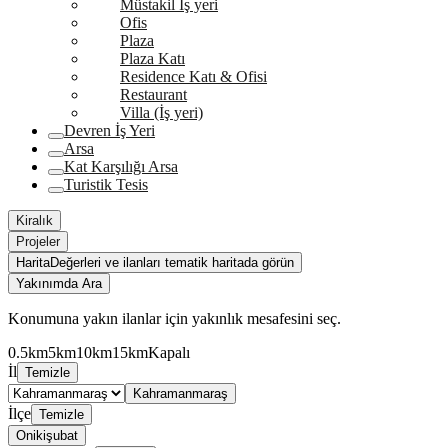
Müstakil İş yeri
Ofis
Plaza
Plaza Katı
Residence Katı & Ofisi
Restaurant
Villa (İş yeri)
Devren İş Yeri
Arsa
Kat Karşılığı Arsa
Turistik Tesis
Kiralık
Projeler
Harita
Değerleri ve ilanları tematik haritada görün
Yakınımda Ara
Konumuna yakın ilanlar için yakınlık mesafesini seç.
0.5km
5km
10km
15km
Kapalı
İl
Temizle
Kahramanmaraş
İlçe
Temizle
Onikişubat