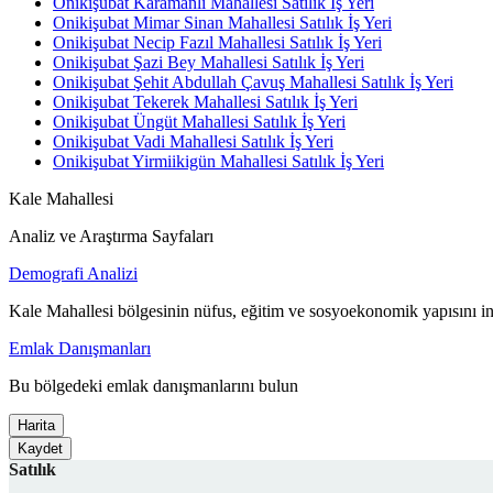
Onikişubat Karamanlı Mahallesi Satılık İş Yeri
Onikişubat Mimar Sinan Mahallesi Satılık İş Yeri
Onikişubat Necip Fazıl Mahallesi Satılık İş Yeri
Onikişubat Şazi Bey Mahallesi Satılık İş Yeri
Onikişubat Şehit Abdullah Çavuş Mahallesi Satılık İş Yeri
Onikişubat Tekerek Mahallesi Satılık İş Yeri
Onikişubat Üngüt Mahallesi Satılık İş Yeri
Onikişubat Vadi Mahallesi Satılık İş Yeri
Onikişubat Yirmiikigün Mahallesi Satılık İş Yeri
Kale Mahallesi
Analiz ve Araştırma Sayfaları
Demografi Analizi
Kale Mahallesi bölgesinin nüfus, eğitim ve sosyoekonomik yapısını i
Emlak Danışmanları
Bu bölgedeki emlak danışmanlarını bulun
Harita
Kaydet
Satılık