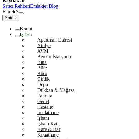
Kaynaklar
Satıcı Rehberi
Emlakjet Blog
Filtrele
3
Satılık
Konut
İş Yeri
Apartman Dairesi
Atölye
AVM
Benzin İstasyonu
Bina
Büfe
Büro
Çiftlik
Depo
Dükkan & Mağaza
Fabrika
Genel
Hastane
İmalathane
İşhanı
İşhanı Katı
Kafe & Bar
Kıraathane