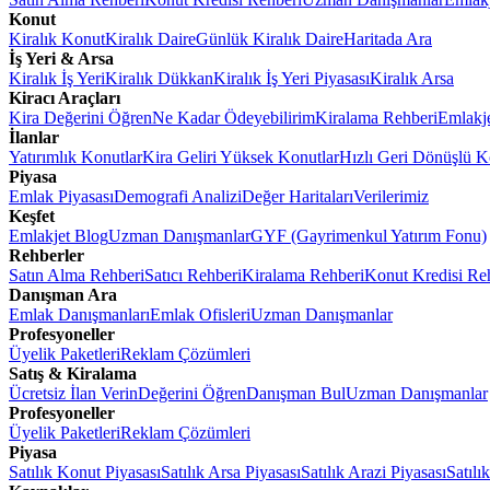
Konut
Kiralık Konut
Kiralık Daire
Günlük Kiralık Daire
Haritada Ara
İş Yeri & Arsa
Kiralık İş Yeri
Kiralık Dükkan
Kiralık İş Yeri Piyasası
Kiralık Arsa
Kiracı Araçları
Kira Değerini Öğren
Ne Kadar Ödeyebilirim
Kiralama Rehberi
Emlakj
İlanlar
Yatırımlık Konutlar
Kira Geliri Yüksek Konutlar
Hızlı Geri Dönüşlü K
Piyasa
Emlak Piyasası
Demografi Analizi
Değer Haritaları
Verilerimiz
Keşfet
Emlakjet Blog
Uzman Danışmanlar
GYF (Gayrimenkul Yatırım Fonu)
Rehberler
Satın Alma Rehberi
Satıcı Rehberi
Kiralama Rehberi
Konut Kredisi Re
Danışman Ara
Emlak Danışmanları
Emlak Ofisleri
Uzman Danışmanlar
Profesyoneller
Üyelik Paketleri
Reklam Çözümleri
Satış & Kiralama
Ücretsiz İlan Verin
Değerini Öğren
Danışman Bul
Uzman Danışmanlar
Profesyoneller
Üyelik Paketleri
Reklam Çözümleri
Piyasa
Satılık Konut Piyasası
Satılık Arsa Piyasası
Satılık Arazi Piyasası
Satılı