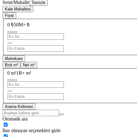
Semt/Mahalle
Temizle
Kale Mahallesi
Fiyat
0 ₺
50M+ ₺
—
Metrekare
Brüt m²
Net m²
0 m²
1B+ m²
—
Arama Kelimesi
Otomatik ara
İlan olmayan seçenekleri gizle