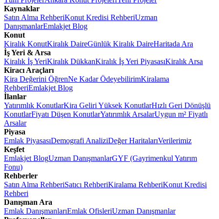
Kaynaklar
Satın Alma Rehberi
Konut Kredisi Rehberi
Uzman
Danışmanlar
Emlakjet Blog
Konut
Kiralık Konut
Kiralık Daire
Günlük Kiralık Daire
Haritada Ara
İş Yeri & Arsa
Kiralık İş Yeri
Kiralık Dükkan
Kiralık İş Yeri Piyasası
Kiralık Arsa
Kiracı Araçları
Kira Değerini Öğren
Ne Kadar Ödeyebilirim
Kiralama
Rehberi
Emlakjet Blog
İlanlar
Yatırımlık Konutlar
Kira Geliri Yüksek Konutlar
Hızlı Geri Dönüşlü
Konutlar
Fiyatı Düşen Konutlar
Yatırımlık Arsalar
Uygun m² Fiyatlı
Arsalar
Piyasa
Emlak Piyasası
Demografi Analizi
Değer Haritaları
Verilerimiz
Keşfet
Emlakjet Blog
Uzman Danışmanlar
GYF (Gayrimenkul Yatırım
Fonu)
Rehberler
Satın Alma Rehberi
Satıcı Rehberi
Kiralama Rehberi
Konut Kredisi
Rehberi
Danışman Ara
Emlak Danışmanları
Emlak Ofisleri
Uzman Danışmanlar