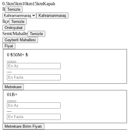
0.5km
5km
10km
15km
Kapalı
İl
Temizle
Kahramanmaraş
İlçe
Temizle
Onikişubat
Semt/Mahalle
Temizle
Gayberli Mahallesi
Fiyat
0 ₺
50M+ ₺
—
Metrekare
0
1B+
—
Metrekare Birim Fiyatı