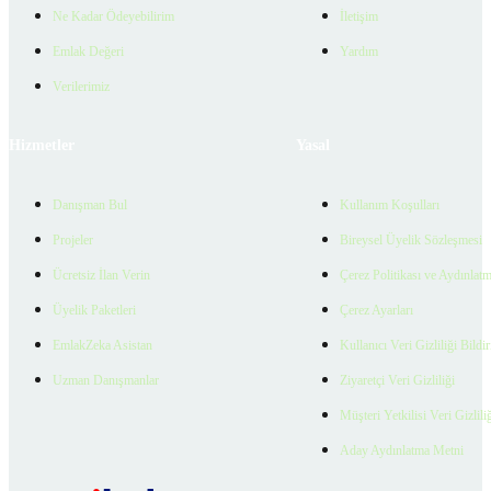
Ne Kadar Ödeyebilirim
İletişim
Emlak Değeri
Yardım
Verilerimiz
Hizmetler
Yasal
Danışman Bul
Kullanım Koşulları
Projeler
Bireysel Üyelik Sözleşmesi
Ücretsiz İlan Verin
Çerez Politikası ve Aydınlat
Üyelik Paketleri
Çerez Ayarları
EmlakZeka Asistan
Kullanıcı Veri Gizliliği Bildi
Uzman Danışmanlar
Ziyaretçi Veri Gizliliği
Müşteri Yetkilisi Veri Gizlili
Aday Aydınlatma Metni