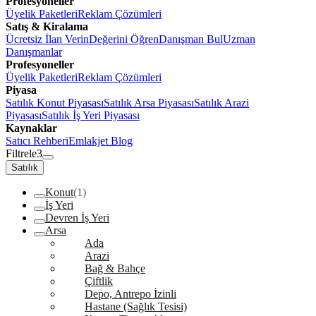
Profesyoneller
Üyelik Paketleri
Reklam Çözümleri
Satış & Kiralama
Ücretsiz İlan Verin
Değerini Öğren
Danışman Bul
Uzman
Danışmanlar
Profesyoneller
Üyelik Paketleri
Reklam Çözümleri
Piyasa
Satılık Konut Piyasası
Satılık Arsa Piyasası
Satılık Arazi
Piyasası
Satılık İş Yeri Piyasası
Kaynaklar
Satıcı Rehberi
Emlakjet Blog
Filtrele
3
Satılık
Konut
(1)
İş Yeri
Devren İş Yeri
Arsa
Ada
Arazi
Bağ & Bahçe
Çiftlik
Depo, Antrepo İzinli
Hastane (Sağlık Tesisi)