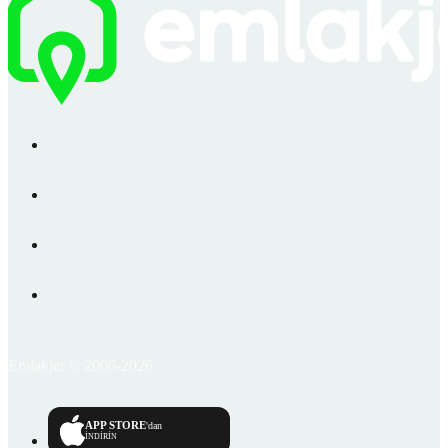
Emlakjet © 2006-2026
APP STORE
'dan
İNDİRİN