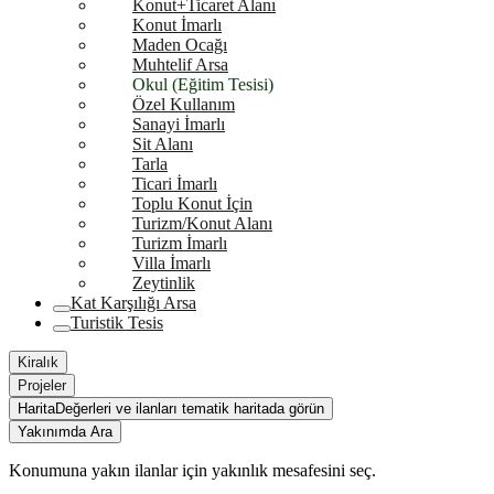
Konut+Ticaret Alanı
Konut İmarlı
Maden Ocağı
Muhtelif Arsa
Okul (Eğitim Tesisi)
Özel Kullanım
Sanayi İmarlı
Sit Alanı
Tarla
Ticari İmarlı
Toplu Konut İçin
Turizm/Konut Alanı
Turizm İmarlı
Villa İmarlı
Zeytinlik
Kat Karşılığı Arsa
Turistik Tesis
Kiralık
Projeler
Harita
Değerleri ve ilanları tematik haritada görün
Yakınımda Ara
Konumuna yakın ilanlar için yakınlık mesafesini seç.