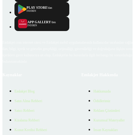
PLAY STORE
'dan
İNDİRİN
APP GALLERY
'den
İNDİRİN
Emlakjet.com internet sitesi ve Emlakjet mobil uygulamalarında kullanıcılar tarafından sağlana
ilan, bilgi, içerik ve görselin gerçekliği, orijinalliği, güvenilirliği ve doğruluğuna ilişkin soru
içerikleri giren kullanıcıya ait olup, Emlakjet'in bu hususlarla ilgili herhangi bir sorumluluğu
bulunmamaktadır.
Kaynaklar
Emlakjet Hakkında
Emlakjet Blog
Hakkımızda
Satın Alma Rehberi
Ödüllerimiz
Satıcı Rehberi
Reklam Çözümleri
Kiralama Rehberi
Kurumsal Materyaller
Konut Kredisi Rehberi
İnsan Kaynakları