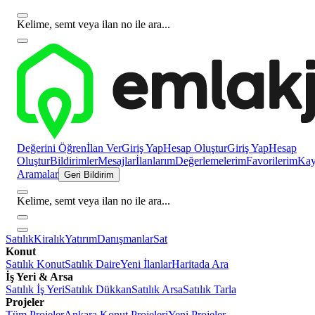
Kelime, semt veya ilan no ile ara...
Değerini Öğren
İlan Ver
Giriş Yap
Hesap Oluştur
Giriş Yap
Hesap
Oluştur
Bildirimler
Mesajlar
İlanlarım
Değerlemelerim
Favorilerim
Kayı
Aramalar
Geri Bildirim
Kelime, semt veya ilan no ile ara...
Satılık
Kiralık
Yatırım
Danışmanlar
Sat
Konut
Satılık Konut
Satılık Daire
Yeni İlanlar
Haritada Ara
İş Yeri & Arsa
Satılık İş Yeri
Satılık Dükkan
Satılık Arsa
Satılık Tarla
Projeler
Tüm Projeler
Ankara Konut Projeleri
Yeni Projeler