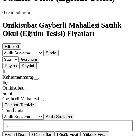
0
ilan bulundu
Onikişubat Gayberli Mahallesi Satılık
Okul (Eğitim Tesisi) Fiyatları
Filtrele
3
Sırala
Görünüm
Paylaş
Kaydet
İl
Kahramanmaraş
İlçe
Onikişubat
Semt
Gayberli Mahallesi
Tümünü Temizle
Tüm İlanlar
Akıllı Sıralama
Fiyatı Düşen
Güncel İlan
Düşük Fiyat
Yüksek Fiyat