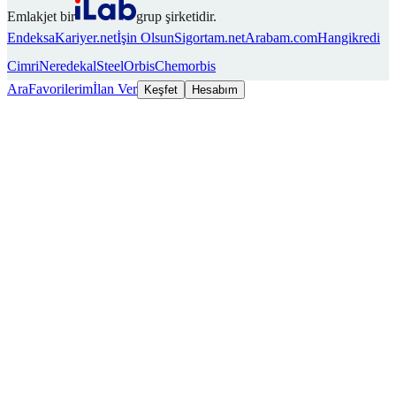
Emlakjet bir
grup şirketidir.
Endeksa
Kariyer.net
İşin Olsun
Sigortam.net
Arabam.com
Hangikredi
Cimri
Neredekal
SteelOrbis
Chemorbis
Ara
Favorilerim
İlan Ver
Keşfet
Hesabım