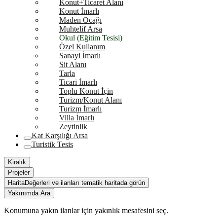
Konut+Ticaret Alanı
Konut İmarlı
Maden Ocağı
Muhtelif Arsa
Okul (Eğitim Tesisi)
Özel Kullanım
Sanayi İmarlı
Sit Alanı
Tarla
Ticari İmarlı
Toplu Konut İçin
Turizm/Konut Alanı
Turizm İmarlı
Villa İmarlı
Zeytinlik
Kat Karşılığı Arsa
Turistik Tesis
Kiralık
Projeler
Harita
Değerleri ve ilanları tematik haritada görün
Yakınımda Ara
Konumuna yakın ilanlar için yakınlık mesafesini seç.