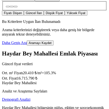
Fiyatı Düşen
Güncel İlan
Düşük Fiyat
Yüksek Fiyat
Bu Kriterlere Uygun İlan Bulunamadı
Arama kriterlerinizi değiştirerek veya daha geniş bir bölgede
arayarak tekrar deneyebilirsiniz.
Daha Geniş Ara
Aramayı Kaydet
Haydar Bey Mahallesi Emlak Piyasası
Güncel fiyat verileri
Ort. m² Fiyatı
20.410 ₺/m²
+
105.3
%
Ort. Fiyat
16.715.790 ₺
Haydar Bey Mahallesi
Analiz ve Araştırma Sayfaları
Demografi Analizi
Haydar Bey Mahallesi bölgesinin nüfus, eğitim ve sosyoekonomik