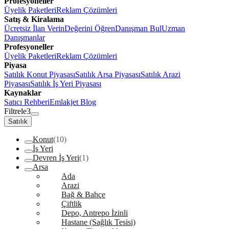
Profesyoneller
Üyelik Paketleri
Reklam Çözümleri
Satış & Kiralama
Ücretsiz İlan Verin
Değerini Öğren
Danışman Bul
Uzman
Danışmanlar
Profesyoneller
Üyelik Paketleri
Reklam Çözümleri
Piyasa
Satılık Konut Piyasası
Satılık Arsa Piyasası
Satılık Arazi
Piyasası
Satılık İş Yeri Piyasası
Kaynaklar
Satıcı Rehberi
Emlakjet Blog
Filtrele
3
Satılık
Konut
(10)
İş Yeri
Devren İş Yeri
(1)
Arsa
Ada
Arazi
Bağ & Bahçe
Çiftlik
Depo, Antrepo İzinli
Hastane (Sağlık Tesisi)