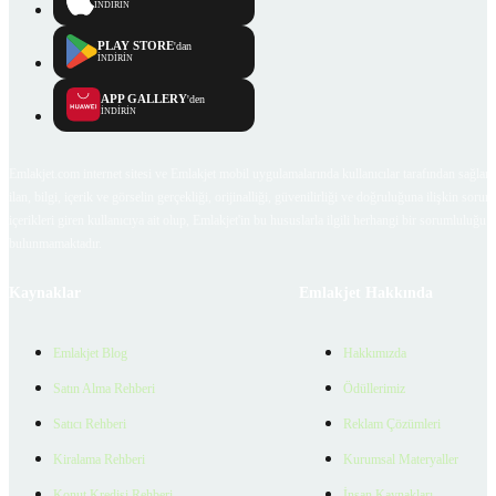
İNDİRİN
PLAY STORE
'dan
İNDİRİN
APP GALLERY
'den
İNDİRİN
Emlakjet.com internet sitesi ve Emlakjet mobil uygulamalarında kullanıcılar tarafından sağlana
ilan, bilgi, içerik ve görselin gerçekliği, orijinalliği, güvenilirliği ve doğruluğuna ilişkin soru
içerikleri giren kullanıcıya ait olup, Emlakjet'in bu hususlarla ilgili herhangi bir sorumluluğu
bulunmamaktadır.
Kaynaklar
Emlakjet Hakkında
Emlakjet Blog
Hakkımızda
Satın Alma Rehberi
Ödüllerimiz
Satıcı Rehberi
Reklam Çözümleri
Kiralama Rehberi
Kurumsal Materyaller
Konut Kredisi Rehberi
İnsan Kaynakları