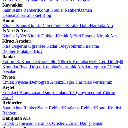
Kaynaklar
Satın Alma Rehberi
Konut Kredisi Rehberi
Uzman
Danışmanlar
Emlakjet Blog
Konut
Kiralık Konut
Kiralık Daire
Günlük Kiralık Daire
Haritada Ara
İş Yeri & Arsa
Kiralık İş Yeri
Kiralık Dükkan
Kiralık İş Yeri Piyasası
Kiralık Arsa
Kiracı Araçları
Kira Değerini Öğren
Ne Kadar Ödeyebilirim
Kiralama
Rehberi
Emlakjet Blog
İlanlar
Yatırımlık Konutlar
Kira Geliri Yüksek Konutlar
Hızlı Geri Dönüşlü
Konutlar
Fiyatı Düşen Konutlar
Yatırımlık Arsalar
Uygun m² Fiyatlı
Arsalar
Piyasa
Emlak Piyasası
Demografi Analizi
Değer Haritaları
Verilerimiz
Keşfet
Emlakjet Blog
Uzman Danışmanlar
GYF (Gayrimenkul Yatırım
Fonu)
Rehberler
Satın Alma Rehberi
Satıcı Rehberi
Kiralama Rehberi
Konut Kredisi
Rehberi
Danışman Ara
Emlak Danışmanları
Emlak Ofisleri
Uzman Danışmanlar