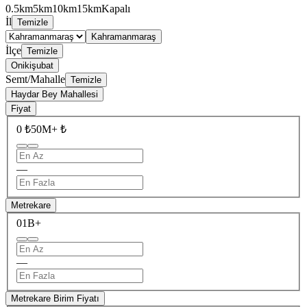
0.5km
5km
10km
15km
Kapalı
İl
Temizle
Kahramanmaraş
İlçe
Temizle
Onikişubat
Semt/Mahalle
Temizle
Haydar Bey Mahallesi
Fiyat
0 ₺
50M+ ₺
—
Metrekare
0
1B+
—
Metrekare Birim Fiyatı