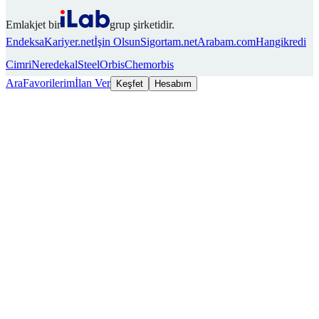
Emlakjet bir
grup şirketidir.
Endeksa
Kariyer.net
İşin Olsun
Sigortam.net
Arabam.com
Hangikredi
Cimri
Neredekal
SteelOrbis
Chemorbis
Ara
Favorilerim
İlan Ver
Keşfet
Hesabım