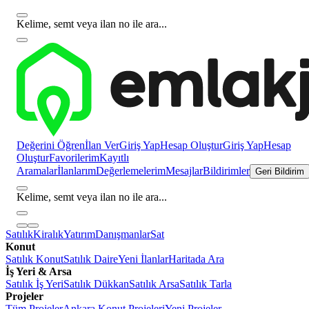
Kelime, semt veya ilan no ile ara...
Değerini Öğren
İlan Ver
Giriş Yap
Hesap Oluştur
Giriş Yap
Hesap
Oluştur
Favorilerim
Kayıtlı
Aramalar
İlanlarım
Değerlemelerim
Mesajlar
Bildirimler
Geri Bildirim
Kelime, semt veya ilan no ile ara...
Satılık
Kiralık
Yatırım
Danışmanlar
Sat
Konut
Satılık Konut
Satılık Daire
Yeni İlanlar
Haritada Ara
İş Yeri & Arsa
Satılık İş Yeri
Satılık Dükkan
Satılık Arsa
Satılık Tarla
Projeler
Tüm Projeler
Ankara Konut Projeleri
Yeni Projeler