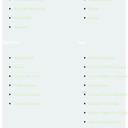
Ne Kadar Ödeyebilirim
İletişim
Emlak Değeri
Yardım
Verilerimiz
Hizmetler
Yasal
Danışman Bul
Kullanım Koşulları
Projeler
Bireysel Üyelik Sözleşmesi
Ücretsiz İlan Verin
Çerez Politikası ve Aydınlat
Üyelik Paketleri
Çerez Ayarları
EmlakZeka Asistan
Kullanıcı Veri Gizliliği Bildi
Uzman Danışmanlar
Ziyaretçi Veri Gizliliği
Müşteri Yetkilisi Veri Gizlili
Aday Aydınlatma Metni