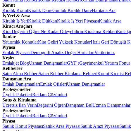
Konut
Kiralık Konut
Kiralık Daire
Günlük Kiralık Daire
Haritada Ara
İş Yeri & Arsa
Kiralık İş Yeri
Kiralık Dükkan
Kiralık İş Yeri Piyasası
Kiralık Arsa
Kiracı Araçları
Kira Değerini Öğren
Ne Kadar Ödeyebilirim
Kiralama Rehberi
Emlakj
İlanlar
Yatırımlık Konutlar
Kira Geliri Yüksek Konutlar
Hızlı Geri Dönüşlü K
Piyasa
Emlak Piyasası
Demografi Analizi
Değer Haritaları
Verilerimiz
Keşfet
Emlakjet Blog
Uzman Danışmanlar
GYF (Gayrimenkul Yatırım Fonu)
Rehberler
Satın Alma Rehberi
Satıcı Rehberi
Kiralama Rehberi
Konut Kredisi Re
Danışman Ara
Emlak Danışmanları
Emlak Ofisleri
Uzman Danışmanlar
Profesyoneller
Üyelik Paketleri
Reklam Çözümleri
Satış & Kiralama
Ücretsiz İlan Verin
Değerini Öğren
Danışman Bul
Uzman Danışmanlar
Profesyoneller
Üyelik Paketleri
Reklam Çözümleri
Piyasa
Satılık Konut Piyasası
Satılık Arsa Piyasası
Satılık Arazi Piyasası
Satılı