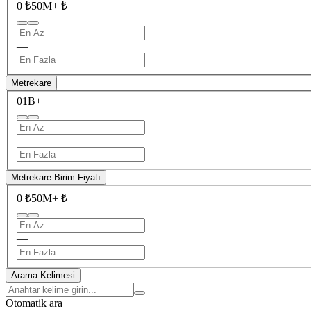
0 ₺
50M+ ₺
—
Metrekare
0
1B+
—
Metrekare Birim Fiyatı
0 ₺
50M+ ₺
—
Arama Kelimesi
Otomatik ara