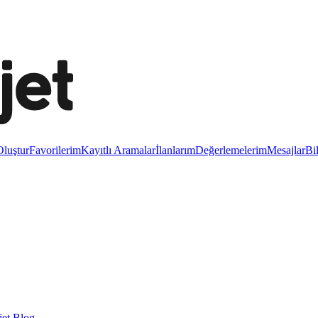
luştur
Favorilerim
Kayıtlı Aramalar
İlanlarım
Değerlemelerim
Mesajlar
Bi
et Blog