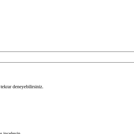
tekrar deneyebilirsiniz.
ı inceleyin