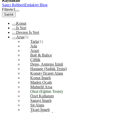
Kaynaklar
Satıcı Rehberi
Emlakjet Blog
Filtrele
3
Satılık
Konut
İş Yeri
Devren İş Yeri
Arsa
(1)
Tarla
(1)
Ada
Arazi
Bağ & Bahçe
Çiftlik
Depo, Antrepo İzinli
Hastane (Sağlık Tesisi)
Konut+Ticaret Alanı
Konut İmarlı
Maden Ocağı
Muhtelif Arsa
Okul (Eğitim Tesisi)
Özel Kullanım
Sanayi İmarlı
Sit Alanı
Ticari İmarlı