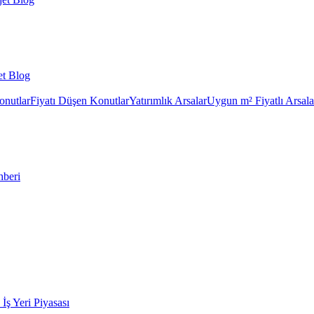
et Blog
onutlar
Fiyatı Düşen Konutlar
Yatırımlık Arsalar
Uygun m² Fiyatlı Arsala
hberi
k İş Yeri Piyasası