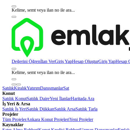
Kelime, semt veya ilan no ile ara...
Değerini Öğren
İlan Ver
Giriş Yap
Hesap Oluştur
Giriş Yap
Hesap O
Kelime, semt veya ilan no ile ara...
Satılık
Kiralık
Yatırım
Danışmanlar
Sat
Konut
Satılık Konut
Satılık Daire
Yeni İlanlar
Haritada Ara
İş Yeri & Arsa
Satılık İş Yeri
Satılık Dükkan
Satılık Arsa
Satılık Tarla
Projeler
Tüm Projeler
Ankara Konut Projeleri
Yeni Projeler
Kaynaklar
Satın Alma Rehberi
Konut Kredisi Rehberi
Uzman Danışmanlar
Emlakj