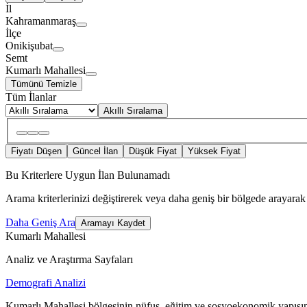
İl
Kahramanmaraş
İlçe
Onikişubat
Semt
Kumarlı Mahallesi
Tümünü Temizle
Tüm İlanlar
Akıllı Sıralama
Fiyatı Düşen
Güncel İlan
Düşük Fiyat
Yüksek Fiyat
Bu Kriterlere Uygun İlan Bulunamadı
Arama kriterlerinizi değiştirerek veya daha geniş bir bölgede arayarak 
Daha Geniş Ara
Aramayı Kaydet
Kumarlı Mahallesi
Analiz ve Araştırma Sayfaları
Demografi Analizi
Kumarlı Mahallesi bölgesinin nüfus, eğitim ve sosyoekonomik yapısın