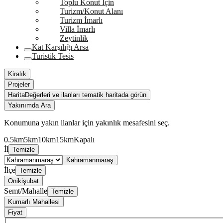
Toplu Konut İçin
Turizm/Konut Alanı
Turizm İmarlı
Villa İmarlı
Zeytinlik
Kat Karşılığı Arsa
Turistik Tesis
Kiralık
Projeler
Harita
Değerleri ve ilanları tematik haritada görün
Yakınımda Ara
Konumuna yakın ilanlar için yakınlık mesafesini seç.
0.5km
5km
10km
15km
Kapalı
İl
Temizle
Kahramanmaraş
İlçe
Temizle
Onikişubat
Semt/Mahalle
Temizle
Kumarlı Mahallesi
Fiyat