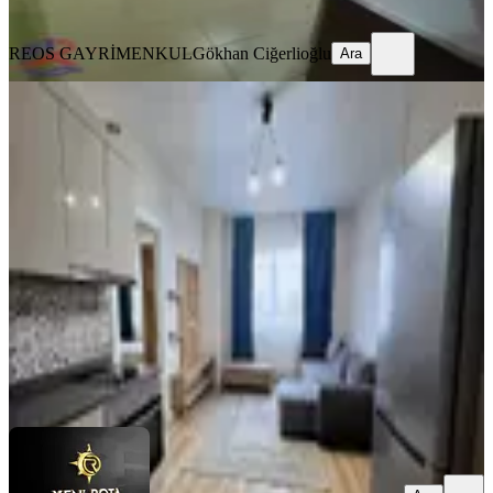
Ara
REOS GAYRİMENKUL
Gökhan Ciğerlioğlu
Ara
MANZARALI
Bornova Konutları-full-lüks Eşyalı-
kiralık 2+0 Daire
Onikişubat, Üngüt Mahallesi
2+0
·
95 m²
·
4. Kat
·
01.08.2026
23.000 ₺
YENİ ROTA İNŞAAT EMLAK
Taner B
Ara