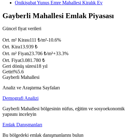
Onikişubat Yunus Emre Mahallesi Kiralık Ev
Gayberli Mahallesi Emlak Piyasası
Güncel fiyat verileri
Ort. m² Kirası
111 ₺/m²
-10.6
%
Ort. Kira
13.939 ₺
Ort. m² Fiyatı
23.706 ₺/m²
+
33.3
%
Ort. Fiyat
3.081.780 ₺
Geri dönüş süresi
18 yıl
Getiri
%5.6
Gayberli Mahallesi
Analiz ve Araştırma Sayfaları
Demografi Analizi
Gayberli Mahallesi bölgesinin nüfus, eğitim ve sosyoekonomik
yapısını inceleyin
Emlak Danışmanları
Bu bölgedeki emlak danışmanlarını bulun