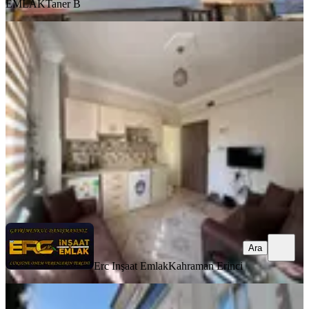
EMLAK
Taner B
YENİ
Hurda Cafe Civarı Kiralık 2+0 Daire
Onikişubat, Vadi Mahallesi
2+0
·
75 m²
·
4. Kat
·
07.08.2026
20.000 ₺
Erc Inşaat Emlak
Kahraman Erinci
Ara
Ara
Erc Inşaat Emlak
Kahraman Erinci
YENİ
Germenıcıa'dan Hürriyet Mh.de