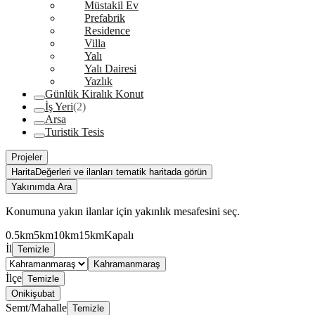
Müstakil Ev
Prefabrik
Residence
Villa
Yalı
Yalı Dairesi
Yazlık
Günlük Kiralık Konut
İş Yeri
(2)
Arsa
Turistik Tesis
Projeler
Harita
Değerleri ve ilanları tematik haritada görün
Yakınımda Ara
Konumuna yakın ilanlar için yakınlık mesafesini seç.
0.5km
5km
10km
15km
Kapalı
İl
Temizle
Kahramanmaraş
İlçe
Temizle
Onikişubat
Semt/Mahalle
Temizle