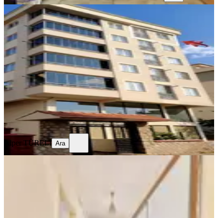
YENİ
Sahibinden Memura Dağ Manzaralı
Temiz 1+1 Daire
Onikişubat, Yunus Emre Mahallesi
1+1
·
40 m²
·
5. Kat
·
05.08.2026
18.500 ₺
Alper TÜRELİ
Ara
Alper TÜRELİ
Ara
YENİ
Yeni Rota'dan Boğaziçi Mahallesi
Kiralık 3 +1 Daire
Onikişubat, Boğaziçi Mahallesi
3+1
·
155 m²
·
4. Kat
·
04.08.2026