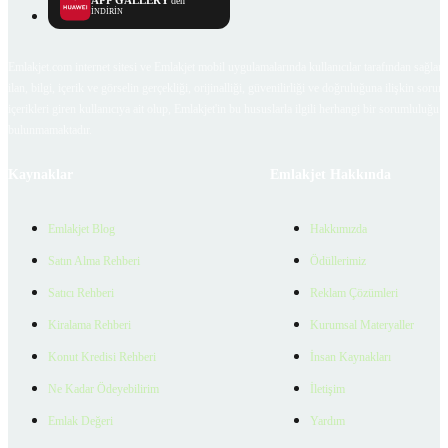
'den
İNDİRİN
Emlakjet.com internet sitesi ve Emlakjet mobil uygulamalarında kullanıcılar tarafından sağlana
ilan, bilgi, içerik ve görselin gerçekliği, orijinalliği, güvenilirliği ve doğruluğuna ilişkin soru
içerikleri giren kullanıcıya ait olup, Emlakjet'in bu hususlarla ilgili herhangi bir sorumluluğu
bulunmamaktadır.
Kaynaklar
Emlakjet Hakkında
Emlakjet Blog
Hakkımızda
Satın Alma Rehberi
Ödüllerimiz
Satıcı Rehberi
Reklam Çözümleri
Kiralama Rehberi
Kurumsal Materyaller
Konut Kredisi Rehberi
İnsan Kaynakları
Ne Kadar Ödeyebilirim
İletişim
Emlak Değeri
Yardım