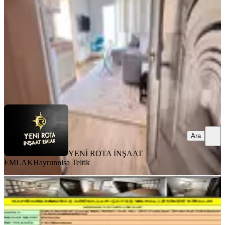
2+0
·
65 m²
·
5. Kat
·
03.08.2026
23.000 ₺
YENİ ROTA İNŞAAT EMLAK
Hayrunnisa Teltik
Ara
Ara
YENİ ROTA İNŞAAT
EMLAK
Hayrunnisa Teltik
BALKONLU
Kahramanmaraş Ş.abdullah Çavuş
Mahallesinde Kiralık
Onikişubat, Şehit Abdullah Çavuş Mahallesi