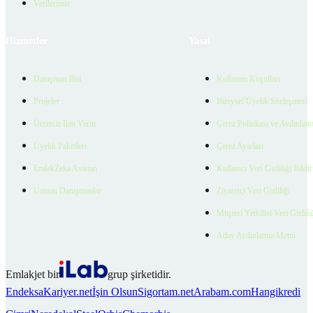
Verilerimiz
Hizmetler
Yasal
Danışman Bul
Kullanım Koşulları
Projeler
Bireysel Üyelik Sözleşmesi
Ücretsiz İlan Verin
Çerez Politikası ve Aydınlat
Üyelik Paketleri
Çerez Ayarları
EmlakZeka Asistan
Kullanıcı Veri Gizliliği Bildi
Uzman Danışmanlar
Ziyaretçi Veri Gizliliği
Müşteri Yetkilisi Veri Gizlili
Aday Aydınlatma Metni
Emlakjet bir
grup şirketidir.
Endeksa
Kariyer.net
İşin Olsun
Sigortam.net
Arabam.com
Hangikredi