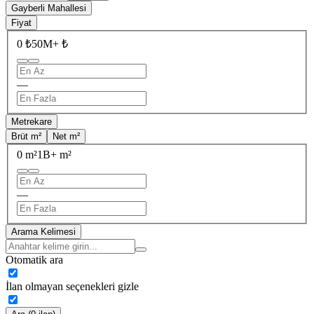
Gayberli Mahallesi
Fiyat
0 ₺
50M+ ₺
—
Metrekare
Brüt m²
Net m²
0 m²
1B+ m²
—
Arama Kelimesi
Otomatik ara
İlan olmayan seçenekleri gizle