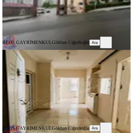
31.500 ₺
REOS GAYRİMENKUL
Gökhan Ciğerlioğlu
Ara
REOS GAYRİMENKUL
Gökhan Ciğerlioğlu
Ara
YENİ
Reos Tan 2+1 Kiralık Abdülhamitte
Onikişubat, Abdülhamid Han Mahallesi
2+1
·
100 m²
·
5. Kat
·
05.08.2026
18.000 ₺
REOS GAYRİMENKUL
Gökhan Ciğerlioğlu
Ara
REOS GAYRİMENKUL
Gökhan Ciğerlioğlu
Ara