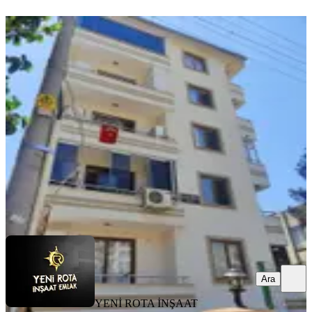
YENİ
Yeni Rota'dan Kültür Merkezi
Yukarısı Kiralık Eşyalı 1+1 Daire
Onikişubat, Necip Fazıl Mahallesi
1+1
·
45 m²
·
2. Kat
·
07.08.2026
17.500 ₺
YENİ ROTA İNŞAAT EMLAK
Taner B
Ara
Ara
YENİ ROTA İNŞAAT