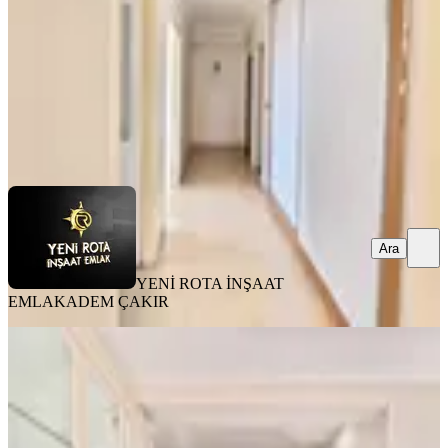
20.000 ₺
YENİ ROTA İNŞAAT EMLAK
ADEM ÇAKIR
Ara
Ara
YENİ ROTA İNŞAAT
EMLAK
ADEM ÇAKIR
MANZARALI
Yeni Rota'dan Mevsim Sitesi
Civarında Kiralık Lüks 4+1 Daire
Onikişubat, Yamaçtepe Mahallesi