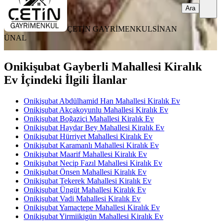
Ara
ÇETİN GAYRİMENKUL
SİNAN
ÜNAL
Onikişubat Gayberli Mahallesi Kiralık
Ev İçindeki İlgili İlanlar
Onikişubat Abdülhamid Han Mahallesi Kiralık Ev
Onikişubat Akçakoyunlu Mahallesi Kiralık Ev
Onikişubat Boğaziçi Mahallesi Kiralık Ev
Onikişubat Haydar Bey Mahallesi Kiralık Ev
Onikişubat Hürriyet Mahallesi Kiralık Ev
Onikişubat Karamanlı Mahallesi Kiralık Ev
Onikişubat Maarif Mahallesi Kiralık Ev
Onikişubat Necip Fazıl Mahallesi Kiralık Ev
Onikişubat Önsen Mahallesi Kiralık Ev
Onikişubat Tekerek Mahallesi Kiralık Ev
Onikişubat Üngüt Mahallesi Kiralık Ev
Onikişubat Vadi Mahallesi Kiralık Ev
Onikişubat Yamaçtepe Mahallesi Kiralık Ev
Onikişubat Yirmiikigün Mahallesi Kiralık Ev