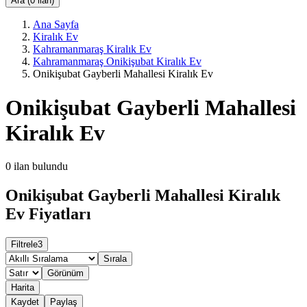
Ara (0 ilan)
Ana Sayfa
Kiralık Ev
Kahramanmaraş Kiralık Ev
Kahramanmaraş Onikişubat Kiralık Ev
Onikişubat Gayberli Mahallesi Kiralık Ev
Onikişubat Gayberli Mahallesi
Kiralık Ev
0
ilan bulundu
Onikişubat Gayberli Mahallesi Kiralık
Ev Fiyatları
Filtrele
3
Sırala
Görünüm
Harita
Kaydet
Paylaş