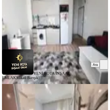
1+1
·
50 m²
·
5. Kat
·
03.08.2026
18.000 ₺
YENİ ROTA İNŞAAT EMLAK
Mikail Barışık
Ara
Ara
YENİ ROTA İNŞAAT
EMLAK
Mikail Barışık
MANZARALI
Yeni Rota'dan Üniversite Civarı
Eşyalı 2+0 Kiralık Daire
Onikişubat, Maarif Mahallesi