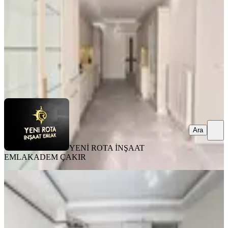
4+1
·
205 m²
·
3. Kat
·
03.08.2026
40.000 ₺
YENİ ROTA İNŞAAT EMLAK
ADEM ÇAKIR
Ara
Ara
YENİ ROTA İNŞAAT
EMLAK
ADEM ÇAKIR
EŞYALI
Rota'dan Üniversite Karşısı Geniş Ve
Kullanışlı Eşyalı Kirlk 1+1
Onikişubat, Maarif Mahallesi