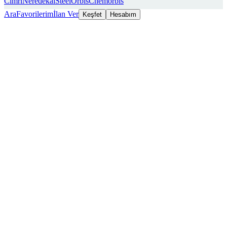
Cimri
Neredekal
SteelOrbis
Chemorbis
Ara
Favorilerim
İlan Ver
Keşfet
Hesabım