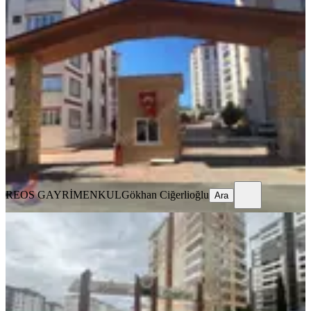
YENİ
Reos Gayrimenkulden İpeksaray
Sitesinde 200m² Kiralık 5+1
Onikişubat, Boğaziçi Mahallesi
5+1
·
250 m²
·
11. Kat
·
05.08.2026
41.500 ₺
REOS GAYRİMENKUL
Gökhan Ciğerlioğlu
Ara
REOS GAYRİMENKUL
Gökhan Ciğerlioğlu
Ara
YENİ
Reos Gayrimenkul'den Mimoza
Sitesinde 200m² Kiralık 4+1
Onikişubat, Tekerek Mahallesi
4+1
·
220 m²
·
5. Kat
·
05.08.2026