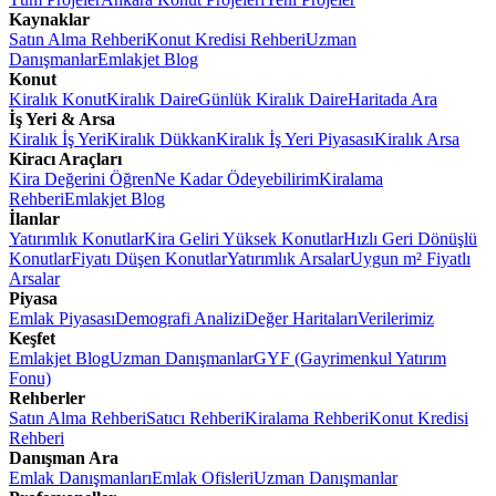
Kaynaklar
Satın Alma Rehberi
Konut Kredisi Rehberi
Uzman
Danışmanlar
Emlakjet Blog
Konut
Kiralık Konut
Kiralık Daire
Günlük Kiralık Daire
Haritada Ara
İş Yeri & Arsa
Kiralık İş Yeri
Kiralık Dükkan
Kiralık İş Yeri Piyasası
Kiralık Arsa
Kiracı Araçları
Kira Değerini Öğren
Ne Kadar Ödeyebilirim
Kiralama
Rehberi
Emlakjet Blog
İlanlar
Yatırımlık Konutlar
Kira Geliri Yüksek Konutlar
Hızlı Geri Dönüşlü
Konutlar
Fiyatı Düşen Konutlar
Yatırımlık Arsalar
Uygun m² Fiyatlı
Arsalar
Piyasa
Emlak Piyasası
Demografi Analizi
Değer Haritaları
Verilerimiz
Keşfet
Emlakjet Blog
Uzman Danışmanlar
GYF (Gayrimenkul Yatırım
Fonu)
Rehberler
Satın Alma Rehberi
Satıcı Rehberi
Kiralama Rehberi
Konut Kredisi
Rehberi
Danışman Ara
Emlak Danışmanları
Emlak Ofisleri
Uzman Danışmanlar