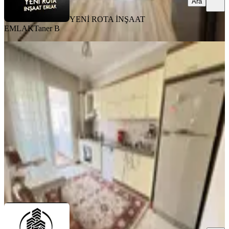
Ara
YENİ ROTA İNŞAAT
EMLAK
Taner B
MANZARALI
Çetin Gayrimenkulden Şekerdere
Cadde Üzeri Kiralık 4+1
Onikişubat, Karamanlı Mahallesi
4+1
·
180 m²
·
5. Kat
·
01.08.2026
30.000 ₺
ÇETİN GAYRİMENKUL
SİNAN ÜNAL
Ara