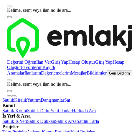
Kelime, semt veya ilan no ile ara...
Değerini Öğren
İlan Ver
Giriş Yap
Hesap Oluştur
Giriş Yap
Hesap
Oluştur
Favorilerim
Kayıtlı
Aramalar
İlanlarım
Değerlemelerim
Mesajlar
Bildirimler
Geri Bildirim
Kelime, semt veya ilan no ile ara...
Satılık
Kiralık
Yatırım
Danışmanlar
Sat
Konut
Satılık Konut
Satılık Daire
Yeni İlanlar
Haritada Ara
İş Yeri & Arsa
Satılık İş Yeri
Satılık Dükkan
Satılık Arsa
Satılık Tarla
Projeler
Tüm Projeler
Ankara Konut Projeleri
Yeni Projeler