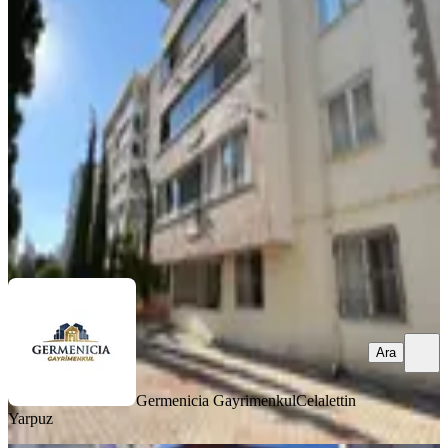
Kiralık 3+1 Daire
Onikişubat, Hürriyet Mahallesi
3+1
·
125 m²
·
Düz Giriş (Zemin)
·
06.08.2026
19.500 ₺
Germenicia Gayrimenkul
Celalettin Yarpuz
Ara
Ara
Germenicia Gayrimenkul
Celalettin
Yarpuz