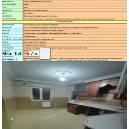
3+1
·
140 m²
·
Bodrum Kat
·
03.08.2026
20.000 ₺
Mesut Kabalcı
Ara
Mesut Kabalcı
Ara
SİTE İÇİ
Reos Gayrimenkul'den Kiralık 4+1
Daire
Onikişubat, Şehit Abdullah Çavuş Mahallesi
4+1
·
240 m²
·
4. Kat
·
01.08.2026
23.000 ₺
REOS GAYRİMENKUL
Gökhan Ciğerlioğlu