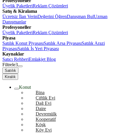
Profesyoneller
Üyelik Paketleri
Reklam Çözümleri
Satış & Kiralama
Ücretsiz İlan Verin
Değerini Öğren
Danışman Bul
Uzman
Danışmanlar
Profesyoneller
Üyelik Paketleri
Reklam Çözümleri
Piyasa
Satılık Konut Piyasası
Satılık Arsa Piyasası
Satılık Arazi
Piyasası
Satılık İş Yeri Piyasası
Kaynaklar
Satıcı Rehberi
Emlakjet Blog
Filtrele
3
Satılık
Kiralık
Konut
Bina
Çiftlik Evi
Dağ Evi
Daire
Devremülk
Kooperatif
Köşk
Köy Evi