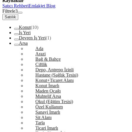
Kaynaklar
Satıcı Rehberi
Emlakjet Blog
Filtrele
3
Satılık
Konut
(10)
İş Yeri
Devren İş Yeri
(1)
Arsa
Ada
Arazi
Bağ & Bahçe
Çiftlik
Depo, Antrepo İzinli
Hastane (Sağlık Tesisi)
Konut+Ticaret Alanı
Konut İmarlı
Maden Ocağı
Muhtelif Arsa
Okul (Eğitim Tesisi)
Özel Kullanım
Sanayi İmarlı
Sit Alanı
Tarla
Ticari İmarlı