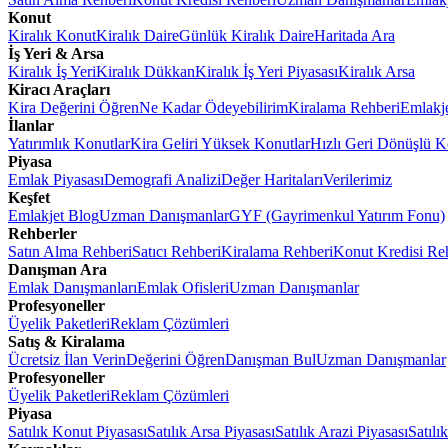
Konut
Kiralık Konut
Kiralık Daire
Günlük Kiralık Daire
Haritada Ara
İş Yeri & Arsa
Kiralık İş Yeri
Kiralık Dükkan
Kiralık İş Yeri Piyasası
Kiralık Arsa
Kiracı Araçları
Kira Değerini Öğren
Ne Kadar Ödeyebilirim
Kiralama Rehberi
Emlakj
İlanlar
Yatırımlık Konutlar
Kira Geliri Yüksek Konutlar
Hızlı Geri Dönüşlü K
Piyasa
Emlak Piyasası
Demografi Analizi
Değer Haritaları
Verilerimiz
Keşfet
Emlakjet Blog
Uzman Danışmanlar
GYF (Gayrimenkul Yatırım Fonu)
Rehberler
Satın Alma Rehberi
Satıcı Rehberi
Kiralama Rehberi
Konut Kredisi Re
Danışman Ara
Emlak Danışmanları
Emlak Ofisleri
Uzman Danışmanlar
Profesyoneller
Üyelik Paketleri
Reklam Çözümleri
Satış & Kiralama
Ücretsiz İlan Verin
Değerini Öğren
Danışman Bul
Uzman Danışmanlar
Profesyoneller
Üyelik Paketleri
Reklam Çözümleri
Piyasa
Satılık Konut Piyasası
Satılık Arsa Piyasası
Satılık Arazi Piyasası
Satılı