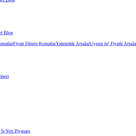
et Blog
onutlar
Fiyatı Düşen Konutlar
Yatırımlık Arsalar
Uygun m² Fiyatlı Arsala
hberi
k İş Yeri Piyasası