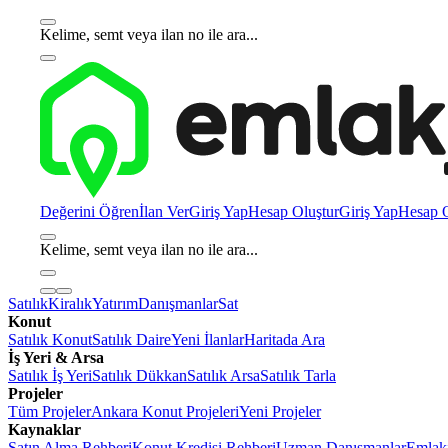
Kelime, semt veya ilan no ile ara...
Değerini Öğren
İlan Ver
Giriş Yap
Hesap Oluştur
Giriş Yap
Hesap O
Kelime, semt veya ilan no ile ara...
Satılık
Kiralık
Yatırım
Danışmanlar
Sat
Konut
Satılık Konut
Satılık Daire
Yeni İlanlar
Haritada Ara
İş Yeri & Arsa
Satılık İş Yeri
Satılık Dükkan
Satılık Arsa
Satılık Tarla
Projeler
Tüm Projeler
Ankara Konut Projeleri
Yeni Projeler
Kaynaklar
Satın Alma Rehberi
Konut Kredisi Rehberi
Uzman Danışmanlar
Emlakj