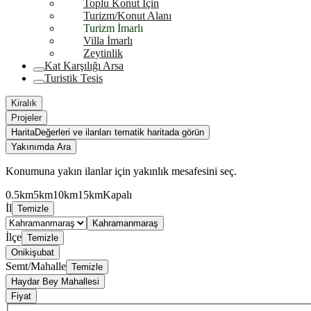
Toplu Konut İçin
Turizm/Konut Alanı
Turizm İmarlı
Villa İmarlı
Zeytinlik
Kat Karşılığı Arsa
Turistik Tesis
Kiralık
Projeler
Harita
Değerleri ve ilanları tematik haritada görün
Yakınımda Ara
Konumuna yakın ilanlar için yakınlık mesafesini seç.
0.5km
5km
10km
15km
Kapalı
İl
Temizle
Kahramanmaraş
İlçe
Temizle
Onikişubat
Semt/Mahalle
Temizle
Haydar Bey Mahallesi
Fiyat