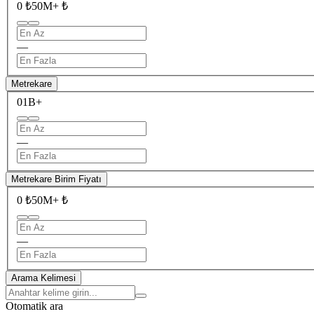
0 ₺
50M+ ₺
—
Metrekare
0
1B+
—
Metrekare Birim Fiyatı
0 ₺
50M+ ₺
—
Arama Kelimesi
Otomatik ara