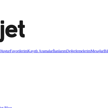
luştur
Favorilerim
Kayıtlı Aramalar
İlanlarım
Değerlemelerim
Mesajlar
Bi
et Blog