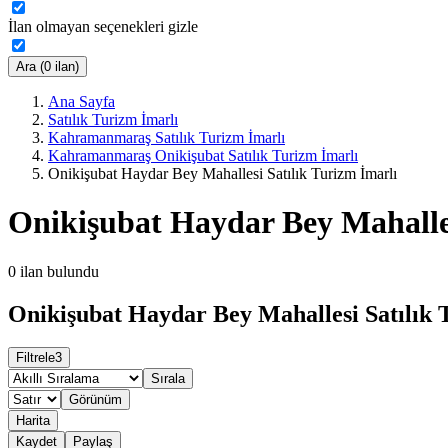
İlan olmayan seçenekleri gizle
Ara (0 ilan)
Ana Sayfa
Satılık Turizm İmarlı
Kahramanmaraş Satılık Turizm İmarlı
Kahramanmaraş Onikişubat Satılık Turizm İmarlı
Onikişubat Haydar Bey Mahallesi Satılık Turizm İmarlı
Onikişubat Haydar Bey Mahalles
0
ilan bulundu
Onikişubat Haydar Bey Mahallesi Satılık T
Filtrele
3
Sırala
Görünüm
Harita
Kaydet
Paylaş