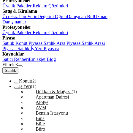
Profesyoneller
Üyelik Paketleri
Reklam Çözümleri
Satış & Kiralama
Ücretsiz İlan Verin
Değerini Öğren
Danışman Bul
Uzman
Danışmanlar
Profesyoneller
Üyelik Paketleri
Reklam Çözümleri
Piyasa
Satılık Konut Piyasası
Satılık Arsa Piyasası
Satılık Arazi
Piyasası
Satılık İş Yeri Piyasası
Kaynaklar
Satıcı Rehberi
Emlakjet Blog
Filtrele
3
Satılık
Konut
(2)
İş Yeri
(1)
Dükkan & Mağaza
(1)
Apartman Dairesi
Atölye
AVM
Benzin İstasyonu
Bina
Büfe
Büro