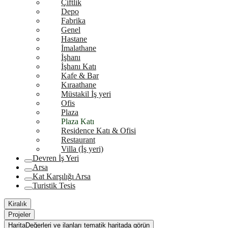
Çiftlik
Depo
Fabrika
Genel
Hastane
İmalathane
İşhanı
İşhanı Katı
Kafe & Bar
Kıraathane
Müstakil İş yeri
Ofis
Plaza
Plaza Katı
Residence Katı & Ofisi
Restaurant
Villa (İş yeri)
Devren İş Yeri
Arsa
Kat Karşılığı Arsa
Turistik Tesis
Kiralık
Projeler
Harita
Değerleri ve ilanları tematik haritada görün