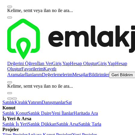
Kelime, semt veya ilan no ile ara...
Değerini Öğren
İlan Ver
Giriş Yap
Hesap Oluştur
Giriş Yap
Hesap
Oluştur
Favorilerim
Kayıtlı
Aramalar
İlanlarım
Değerlemelerim
Mesajlar
Bildirimler
Geri Bildirim
Kelime, semt veya ilan no ile ara...
Satılık
Kiralık
Yatırım
Danışmanlar
Sat
Konut
Satılık Konut
Satılık Daire
Yeni İlanlar
Haritada Ara
İş Yeri & Arsa
Satılık İş Yeri
Satılık Dükkan
Satılık Arsa
Satılık Tarla
Projeler
Tüm Projeler
Ankara Konut Projeleri
Yeni Projeler