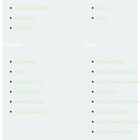
Ne Kadar Ödeyebilirim
İletişim
Emlak Değeri
Yardım
Verilerimiz
Hizmetler
Yasal
Danışman Bul
Kullanım Koşulları
Projeler
Bireysel Üyelik Sözleşmesi
Ücretsiz İlan Verin
Çerez Politikası ve Aydınlat
Üyelik Paketleri
Çerez Ayarları
EmlakZeka Asistan
Kullanıcı Veri Gizliliği Bildi
Uzman Danışmanlar
Ziyaretçi Veri Gizliliği
Müşteri Yetkilisi Veri Gizlili
Aday Aydınlatma Metni