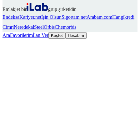
Emlakjet bir
grup şirketidir.
Endeksa
Kariyer.net
İşin Olsun
Sigortam.net
Arabam.com
Hangikredi
Cimri
Neredekal
SteelOrbis
Chemorbis
Ara
Favorilerim
İlan Ver
Keşfet
Hesabım