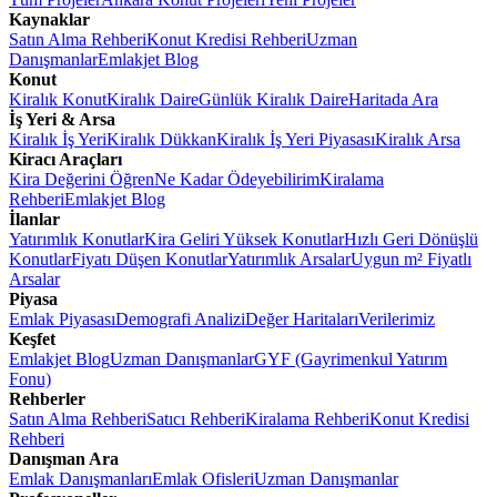
Kaynaklar
Satın Alma Rehberi
Konut Kredisi Rehberi
Uzman
Danışmanlar
Emlakjet Blog
Konut
Kiralık Konut
Kiralık Daire
Günlük Kiralık Daire
Haritada Ara
İş Yeri & Arsa
Kiralık İş Yeri
Kiralık Dükkan
Kiralık İş Yeri Piyasası
Kiralık Arsa
Kiracı Araçları
Kira Değerini Öğren
Ne Kadar Ödeyebilirim
Kiralama
Rehberi
Emlakjet Blog
İlanlar
Yatırımlık Konutlar
Kira Geliri Yüksek Konutlar
Hızlı Geri Dönüşlü
Konutlar
Fiyatı Düşen Konutlar
Yatırımlık Arsalar
Uygun m² Fiyatlı
Arsalar
Piyasa
Emlak Piyasası
Demografi Analizi
Değer Haritaları
Verilerimiz
Keşfet
Emlakjet Blog
Uzman Danışmanlar
GYF (Gayrimenkul Yatırım
Fonu)
Rehberler
Satın Alma Rehberi
Satıcı Rehberi
Kiralama Rehberi
Konut Kredisi
Rehberi
Danışman Ara
Emlak Danışmanları
Emlak Ofisleri
Uzman Danışmanlar