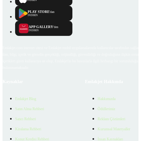
İNDİRİN
PLAY STORE
'dan
İNDİRİN
APP GALLERY
'den
İNDİRİN
Emlakjet.com internet sitesi ve Emlakjet mobil uygulamalarında kullanıcılar tarafından sağlana
ilan, bilgi, içerik ve görselin gerçekliği, orijinalliği, güvenilirliği ve doğruluğuna ilişkin soru
içerikleri giren kullanıcıya ait olup, Emlakjet'in bu hususlarla ilgili herhangi bir sorumluluğu
bulunmamaktadır.
Kaynaklar
Emlakjet Hakkında
Emlakjet Blog
Hakkımızda
Satın Alma Rehberi
Ödüllerimiz
Satıcı Rehberi
Reklam Çözümleri
Kiralama Rehberi
Kurumsal Materyaller
Konut Kredisi Rehberi
İnsan Kaynakları