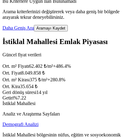
Bu Kriterlere Uygun İlan Bulunamadı
Arama kriterlerinizi değiştirerek veya daha geniş bir bölgede
arayarak tekrar deneyebilirsiniz.
Daha Geniş Ara
Aramayı Kaydet
İstiklal Mahallesi Emlak Piyasası
Güncel fiyat verileri
Ort. m² Fiyatı
62.402 ₺/m²
+
486.4
%
Ort. Fiyat
8.049.858 ₺
Ort. m² Kirası
375 ₺/m²
+
280.8
%
Ort. Kira
35.654 ₺
Geri dönüş süresi
14 yıl
Getiri
%7.22
İstiklal Mahallesi
Analiz ve Araştırma Sayfaları
Demografi Analizi
İstiklal Mahallesi bölgesinin nüfus, eğitim ve sosyoekonomik