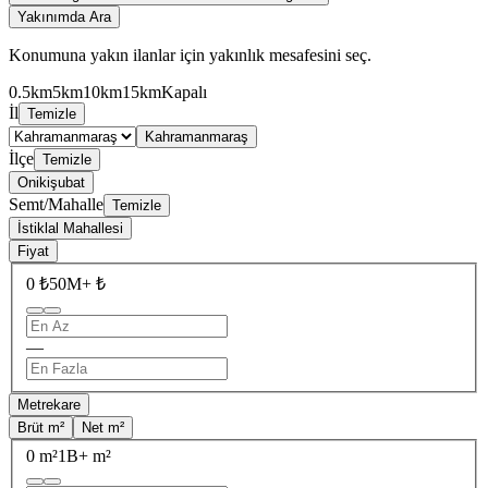
Yakınımda Ara
Konumuna yakın ilanlar için yakınlık mesafesini seç.
0.5km
5km
10km
15km
Kapalı
İl
Temizle
Kahramanmaraş
İlçe
Temizle
Onikişubat
Semt/Mahalle
Temizle
İstiklal Mahallesi
Fiyat
0 ₺
50M+ ₺
—
Metrekare
Brüt m²
Net m²
0 m²
1B+ m²