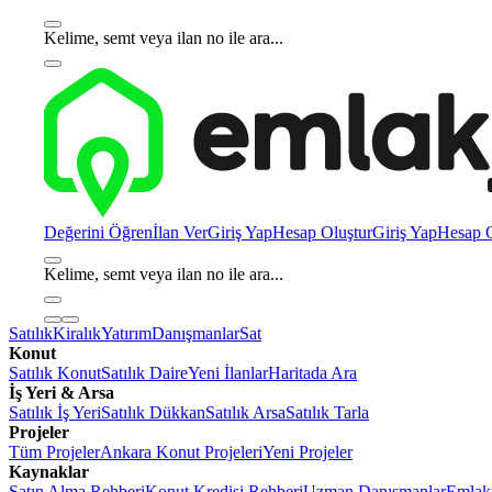
Kelime, semt veya ilan no ile ara...
Değerini Öğren
İlan Ver
Giriş Yap
Hesap Oluştur
Giriş Yap
Hesap O
Kelime, semt veya ilan no ile ara...
Satılık
Kiralık
Yatırım
Danışmanlar
Sat
Konut
Satılık Konut
Satılık Daire
Yeni İlanlar
Haritada Ara
İş Yeri & Arsa
Satılık İş Yeri
Satılık Dükkan
Satılık Arsa
Satılık Tarla
Projeler
Tüm Projeler
Ankara Konut Projeleri
Yeni Projeler
Kaynaklar
Satın Alma Rehberi
Konut Kredisi Rehberi
Uzman Danışmanlar
Emlakj