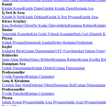
Konut
Kiralık Konut
Kiralık Daire
Günlük Kiralık Daire
Haritada Ara
İş Yeri & Arsa
Kiralık İş Yeri
Kiralık Dükkan
Kiralık İş Yeri Piyasası
Kiralık Arsa
Kiracı Araçları
Kira Değerini Öğren
Ne Kadar Ödeyebilirim
Kiralama Rehberi
Emlakj
İlanlar
Yatırımlık Konutlar
Kira Geliri Yüksek Konutlar
Hızlı Geri Dönüşlü K
Piyasa
Emlak Piyasası
Demografi Analizi
Değer Haritaları
Verilerimiz
Keşfet
Emlakjet Blog
Uzman Danışmanlar
GYF (Gayrimenkul Yatırım Fonu)
Rehberler
Satın Alma Rehberi
Satıcı Rehberi
Kiralama Rehberi
Konut Kredisi Re
Danışman Ara
Emlak Danışmanları
Emlak Ofisleri
Uzman Danışmanlar
Profesyoneller
Üyelik Paketleri
Reklam Çözümleri
Satış & Kiralama
Ücretsiz İlan Verin
Değerini Öğren
Danışman Bul
Uzman Danışmanlar
Profesyoneller
Üyelik Paketleri
Reklam Çözümleri
Piyasa
Satılık Konut Piyasası
Satılık Arsa Piyasası
Satılık Arazi Piyasası
Satılı