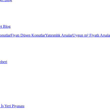
et Blog
onutlar
Fiyatı Düşen Konutlar
Yatırımlık Arsalar
Uygun m² Fiyatlı Arsala
hberi
k İş Yeri Piyasası