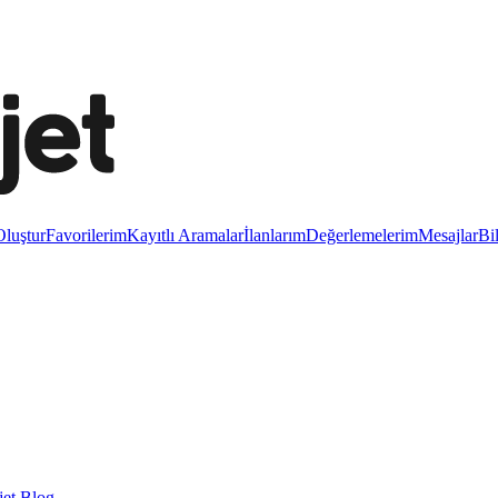
luştur
Favorilerim
Kayıtlı Aramalar
İlanlarım
Değerlemelerim
Mesajlar
Bi
et Blog