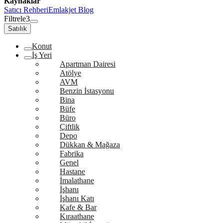
Kaynaklar
Satıcı Rehberi
Emlakjet Blog
Filtrele
3
Satılık
Konut
İş Yeri
Apartman Dairesi
Atölye
AVM
Benzin İstasyonu
Bina
Büfe
Büro
Çiftlik
Depo
Dükkan & Mağaza
Fabrika
Genel
Hastane
İmalathane
İşhanı
İşhanı Katı
Kafe & Bar
Kıraathane