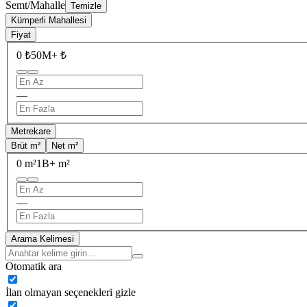
Semt/Mahalle
Temizle
Kümperli Mahallesi
Fiyat
0 ₺
50M+ ₺
—
Metrekare
Brüt m²
Net m²
0 m²
1B+ m²
—
Arama Kelimesi
Otomatik ara
İlan olmayan seçenekleri gizle