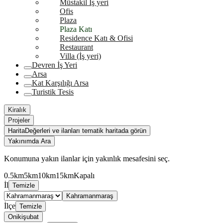
Müstakil İş yeri
Ofis
Plaza
Plaza Katı
Residence Katı & Ofisi
Restaurant
Villa (İş yeri)
Devren İş Yeri
Arsa
Kat Karşılığı Arsa
Turistik Tesis
Kiralık
Projeler
Harita
Değerleri ve ilanları tematik haritada görün
Yakınımda Ara
Konumuna yakın ilanlar için yakınlık mesafesini seç.
0.5km
5km
10km
15km
Kapalı
İl
Temizle
Kahramanmaraş
İlçe
Temizle
Onikişubat