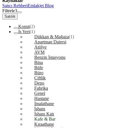
Kaynaklar
Satıcı Rehberi
Emlakjet Blog
Filtrele
3
Satılık
Konut
(2)
İş Yeri
(1)
Dükkan & Mağaza
(1)
Apartman Dairesi
Atölye
AVM
Benzin İstasyonu
Bina
Büfe
Büro
Çiftlik
Depo
Fabrika
Genel
Hastane
İmalathane
İşhanı
İşhanı Katı
Kafe & Bar
Kıraathane