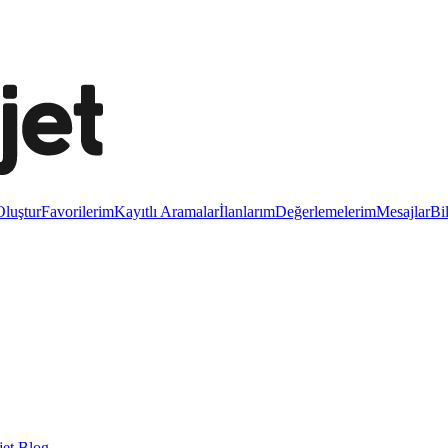
luştur
Favorilerim
Kayıtlı Aramalar
İlanlarım
Değerlemelerim
Mesajlar
Bi
et Blog