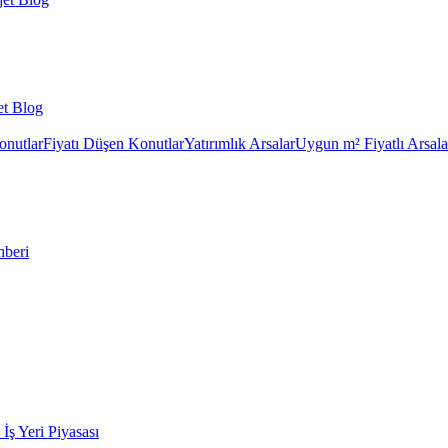
et Blog
onutlar
Fiyatı Düşen Konutlar
Yatırımlık Arsalar
Uygun m² Fiyatlı Arsala
hberi
k İş Yeri Piyasası