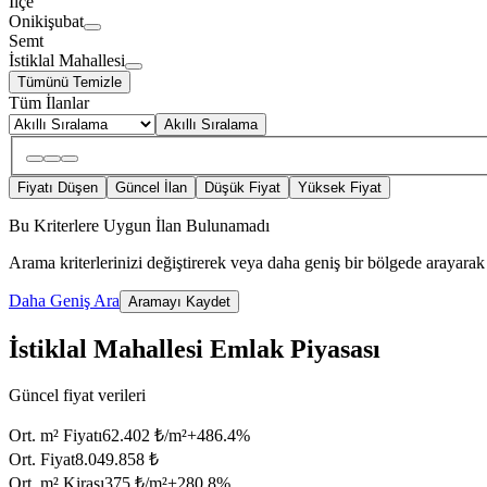
İlçe
Onikişubat
Semt
İstiklal Mahallesi
Tümünü Temizle
Tüm İlanlar
Akıllı Sıralama
Fiyatı Düşen
Güncel İlan
Düşük Fiyat
Yüksek Fiyat
Bu Kriterlere Uygun İlan Bulunamadı
Arama kriterlerinizi değiştirerek veya daha geniş bir bölgede arayarak 
Daha Geniş Ara
Aramayı Kaydet
İstiklal Mahallesi Emlak Piyasası
Güncel fiyat verileri
Ort. m² Fiyatı
62.402 ₺/m²
+
486.4
%
Ort. Fiyat
8.049.858 ₺
Ort. m² Kirası
375 ₺/m²
+
280.8
%