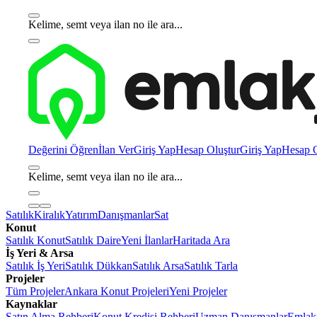
Kelime, semt veya ilan no ile ara...
Değerini Öğren
İlan Ver
Giriş Yap
Hesap Oluştur
Giriş Yap
Hesap O
Kelime, semt veya ilan no ile ara...
Satılık
Kiralık
Yatırım
Danışmanlar
Sat
Konut
Satılık Konut
Satılık Daire
Yeni İlanlar
Haritada Ara
İş Yeri & Arsa
Satılık İş Yeri
Satılık Dükkan
Satılık Arsa
Satılık Tarla
Projeler
Tüm Projeler
Ankara Konut Projeleri
Yeni Projeler
Kaynaklar
Satın Alma Rehberi
Konut Kredisi Rehberi
Uzman Danışmanlar
Emlakj