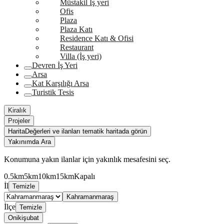
Müstakil İş yeri
Ofis
Plaza
Plaza Katı
Residence Katı & Ofisi
Restaurant
Villa (İş yeri)
Devren İş Yeri
Arsa
Kat Karşılığı Arsa
Turistik Tesis
Kiralık
Projeler
Harita
Değerleri ve ilanları tematik haritada görün
Yakınımda Ara
Konumuna yakın ilanlar için yakınlık mesafesini seç.
0.5km
5km
10km
15km
Kapalı
İl
Temizle
Kahramanmaraş
İlçe
Temizle
Onikişubat