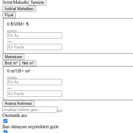
Semt/Mahalle
Temizle
İstiklal Mahallesi
Fiyat
0 ₺
50M+ ₺
—
Metrekare
Brüt m²
Net m²
0 m²
1B+ m²
—
Arama Kelimesi
Otomatik ara
İlan olmayan seçenekleri gizle