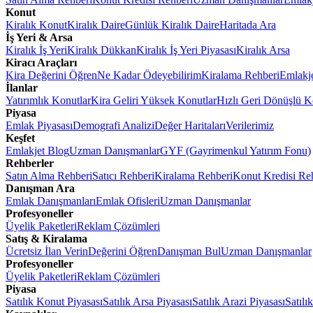
Konut
Kiralık Konut
Kiralık Daire
Günlük Kiralık Daire
Haritada Ara
İş Yeri & Arsa
Kiralık İş Yeri
Kiralık Dükkan
Kiralık İş Yeri Piyasası
Kiralık Arsa
Kiracı Araçları
Kira Değerini Öğren
Ne Kadar Ödeyebilirim
Kiralama Rehberi
Emlakj
İlanlar
Yatırımlık Konutlar
Kira Geliri Yüksek Konutlar
Hızlı Geri Dönüşlü K
Piyasa
Emlak Piyasası
Demografi Analizi
Değer Haritaları
Verilerimiz
Keşfet
Emlakjet Blog
Uzman Danışmanlar
GYF (Gayrimenkul Yatırım Fonu)
Rehberler
Satın Alma Rehberi
Satıcı Rehberi
Kiralama Rehberi
Konut Kredisi Re
Danışman Ara
Emlak Danışmanları
Emlak Ofisleri
Uzman Danışmanlar
Profesyoneller
Üyelik Paketleri
Reklam Çözümleri
Satış & Kiralama
Ücretsiz İlan Verin
Değerini Öğren
Danışman Bul
Uzman Danışmanlar
Profesyoneller
Üyelik Paketleri
Reklam Çözümleri
Piyasa
Satılık Konut Piyasası
Satılık Arsa Piyasası
Satılık Arazi Piyasası
Satılı