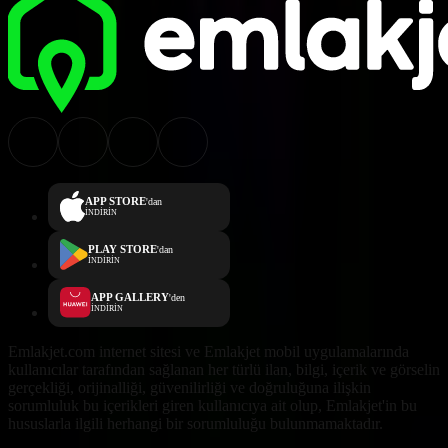
APP STORE
'dan
İNDİRİN
PLAY STORE
'dan
İNDİRİN
APP GALLERY
'den
İNDİRİN
Emlakjet.com internet sitesi ve Emlakjet mobil uygulamalarında
kullanıcılar tarafından sağlanan her türlü ilan, bilgi, içerik ve görselin
gerçekliği, orijinalliği, güvenilirliği ve doğruluğuna ilişkin
sorumluluk bu içerikleri giren kullanıcıya ait olup, Emlakjet'in bu
hususlarla ilgili herhangi bir sorumluluğu bulunmamaktadır.