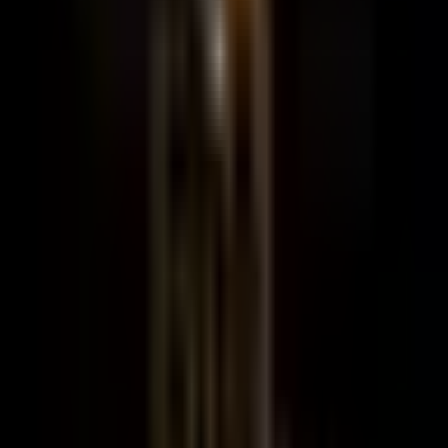
Eylül Emlak
Ortahisar, Trabzon
EYLÜL GAYRİMENKUL
WhatsApp
Hemen Ara
Dil
:
Türkçe
Aktif İlan
:
0
Bu ekrandaki tahminler, bir Emlakjet iştiraki olan Endeksa
tarafından satış, saha çalışmaları ve internette yer alan verilere dayalı
istatistiksel modelleme yöntemleri ile üretilmiştir ve sapmalar
içerebilir. Tahminler, güncel piyasa koşullarına ve veri setinin
güncelliğine bağlı olarak değişiklik gösterebilir. Burada yer alan
bilgiler ve tahminler, varsayımsal olup herhangi bir taahhüt veya
kesinlik içermez. Bu kapsamda buradaki bilgiler ve tahminler,
müşteri için sadece tavsiye niteliğinde olup öngörü amaçlıdır;
herhangi bir şekilde Emlakjet ve iştirakleri veya müşteriler için
hukuki bağlayıcılığı olamaz. Bu bilgiler, 6362 sayılı Sermaye
Piyasası Kanunu ve hukuki dayanağını ondan alan ikincil mevzuat
kapsamında yatırım danışmanlığı veya yatırım tavsiyesi niteliğinde
değildir. Bu bilgi ve tahminlerin bir yatırıma veya ticarete konu
edilmesi halinde Emlakjet herhangi bir sorumluluk üstlenmez.
Gizle
Eylül Emlak | EYLÜL GAYRİMENKUL