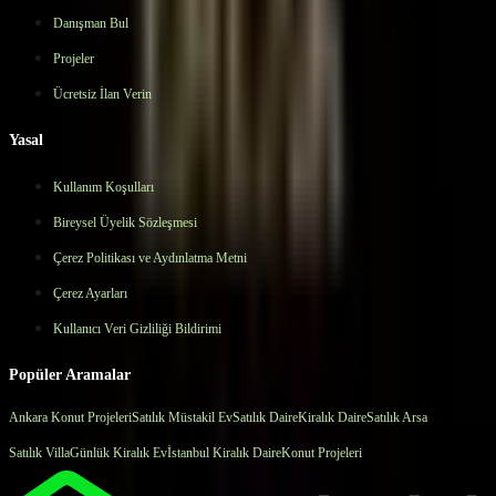
Danışman Bul
Projeler
Ücretsiz İlan Verin
Yasal
Kullanım Koşulları
Bireysel Üyelik Sözleşmesi
Çerez Politikası ve Aydınlatma Metni
Çerez Ayarları
Kullanıcı Veri Gizliliği Bildirimi
Popüler Aramalar
Ankara Konut Projeleri
Satılık Müstakil Ev
Satılık Daire
Kiralık Daire
Satılık Arsa
Satılık Villa
Günlük Kiralık Ev
İstanbul Kiralık Daire
Konut Projeleri