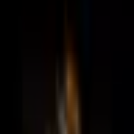
Paylaş
Eylül Emlak
Ortahisar, Trabzon
Ana Sayfa
Emlak Danışmanları
Eylül Emlak
EE