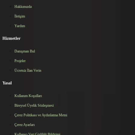
Hakkımızda
İletişim
Yardım
Hizmetler
Danışman Bul
Projeler
Ücretsiz İlan Verin
Yasal
Kullanım Koşulları
Bireysel Üyelik Sözleşmesi
Çerez Politikası ve Aydınlatma Metni
Çerez Ayarları
Kullanıcı Veri Gizliliği Bildirimi