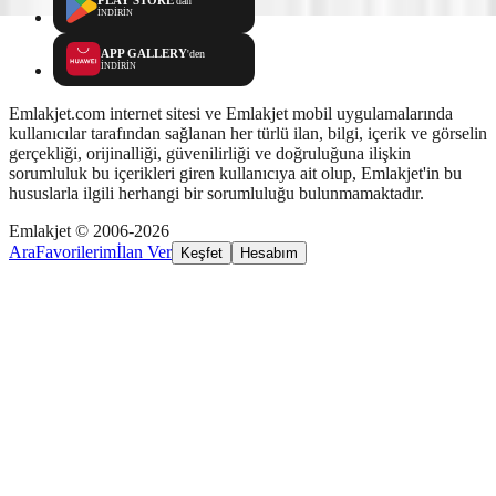
PLAY STORE
'dan
İNDİRİN
APP GALLERY
'den
İNDİRİN
Emlakjet.com internet sitesi ve Emlakjet mobil uygulamalarında
kullanıcılar tarafından sağlanan her türlü ilan, bilgi, içerik ve görselin
gerçekliği, orijinalliği, güvenilirliği ve doğruluğuna ilişkin
sorumluluk bu içerikleri giren kullanıcıya ait olup, Emlakjet'in bu
hususlarla ilgili herhangi bir sorumluluğu bulunmamaktadır.
Emlakjet © 2006-2026
Ara
Favorilerim
İlan Ver
Keşfet
Hesabım