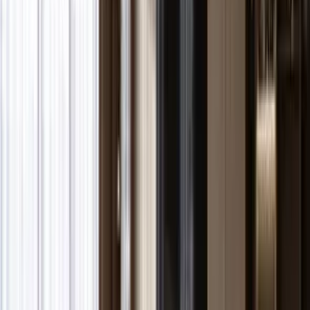
Yenişehir, Mersin
-
Haritada Gör
Satışı Tamamlandı
Genel Özellikler
Proje Tipi
Konut | Daire
Konut Sayısı
42 Konut