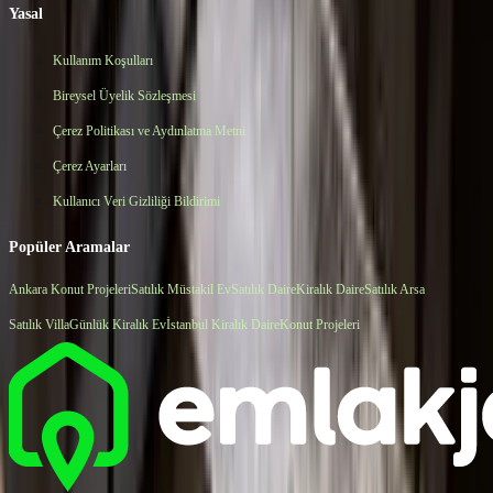
Yasal
Kullanım Koşulları
Bireysel Üyelik Sözleşmesi
Çerez Politikası ve Aydınlatma Metni
Çerez Ayarları
Kullanıcı Veri Gizliliği Bildirimi
Popüler Aramalar
Ankara Konut Projeleri
Satılık Müstakil Ev
Satılık Daire
Kiralık Daire
Satılık Arsa
Satılık Villa
Günlük Kiralık Ev
İstanbul Kiralık Daire
Konut Projeleri