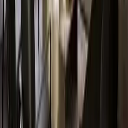
çalışma anlayışını koruyarak projelerini sürdürmeye devam eden
Kerimoğlu İnşaat, yaşam koşullarının gerektirdiği ihtiyaçları göz
önünde bulundurarak, yaşanabilir, konforlu ve göz alıcı projelere
imza atmaya devam ediyor. Müşteri memnuiyetini esas alan, toplam
kalite anlayışı ile en ince ayrıntıları göz önünde bulundurup, ,
hayalleri gerçek kılan Kerimoğlu İnşaat beklentilerinizi sizlerle
buluşturuyor. Tecrübesini ve modern çizgisini kullanarak hayalini
kurduğunuz yaşam alanlarını üretiyor.
Firmanın Diğer Projeleri
Kerimoğlu İnşaat
Kerimoğlu Utopia
Hemen Teslim
Satış Tamamlandı
Satışı Tamamlandı