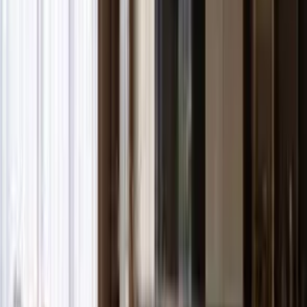
Teslim Tarihi
Aralık 2017
Proje İnşaatı
%100
Konum
Mersin, Yenişehir
Haritada Gör
Novus Mersin Hakkında
Novus Mersin
Novus projesi Mersin'in değerli bölgelerinden Yenişehir bölgesinde
inşa ediliyor. Novus projesi 4 bin 800 metrekarelik alana