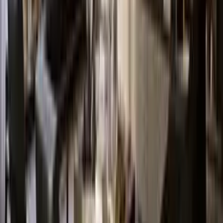
Harita yükleniyor...
Firma Açıklaması
Kerimoğlu İnşaat
Mersin, Yenişehir
Profile Git
Kerimoğlu İnşaat kurulduğundan bu güne kadar, Mersin’de konut
ihtiyacını karşılamaya yönelik yatırımlar yapmaktadır. İnşaat
projemizde kaliteden ödün vermeden, çağdaş yaşam alanları
oluşturmaktayız. Yenilikçilik ve sürdürülebilirlik temelleri üzerinde,