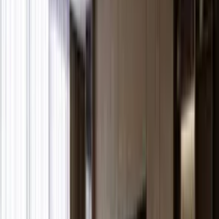
Sokağı Keşfet
1
/
13
Sokak Görünümü