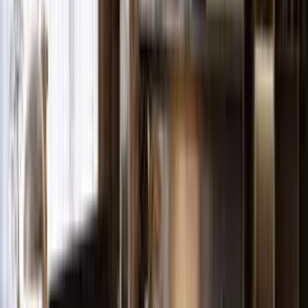
konumlandırılacak 42 daieden meydana geliyor. Projede 2+1 ve 3+1
daireler yer alıyor. Novus projesinde 2+1'ler brüt 135 metrekare,
3+1'ler brüt 184 metrekare olarak dizayn edildi. Proje sosyal
özellikler olarak yarı olimpik yüzme havuzu, çocuk oyun alanları,
çok amaçlı spor alanları, mangal ortamları, kamelyalar ve yürüyüş
alanları alıcısının kullanımına sunuluyor.
Proje Özellikleri
Asansör
Kapalı Otopark
Açık Otopark
Açık Yüzme Havuzu
Basketbol Sahası
Futbol Sahası
Yürüyüş Parkuru
Tenis Kortu
Jeneratör
Güvenlik
Kameralı güvenlik
Merkezi ısıtma
Merkezi uydu sistemi
Aynı zamanda projede çift asansör, otomatik sulama sistemleriyle