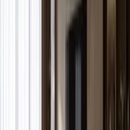
11 fotoğrafın tümünü gör
Kerimoğlu İnşaat
Novus Mersin