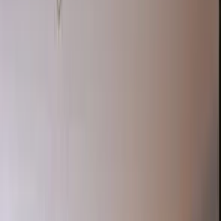
Mersin Yenişehir Daire Projeleri
Novus Mersin