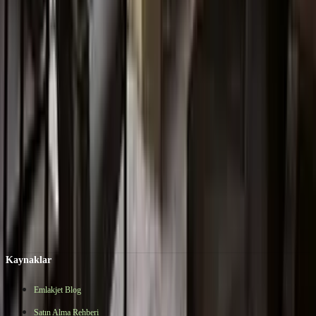
Bölgedeki benzer projeleri inceleyebilir ve size en uygun proje için
form bırakabilirsiniz.
Benzer Projeleri İncele
Bölgedeki Projeler
Mefa Grup
Nerissa Mefa
Yenişehir,
Mersin
350 m²
·
6+1
·
Hemen Teslim
Fiyat Sor
Kaynaklar
Emlakjet Blog
Satın Alma Rehberi