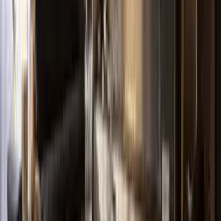
sulanan portakal ağaçları ve peyzaj alanları, ısı su yalıtımı, güçlü ısı
yalıtımı, daire içleri dahil jeneratör sistemi, otopark bulunuyor.
Aralık 2017'de teslim edilmesi planlanan projenin tamamlanmasının
ardından alıcısına yüzde 15 oranında prim yapması öngörülüyor.
Ayrıca projede kira getirilerinin 1.500 TL'den başlaması bekleniyor.
Konum Bilgisi
Yenişehir, Mersin