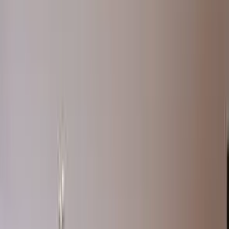
Paylaş
Novus Mersin
Genel Bakış
Proje Tanıtımı
Firma Açıklaması
Bölgedeki Projeler
Anasayfa
Konut Projeleri
Daire Projeleri
Mersin Daire Projeleri