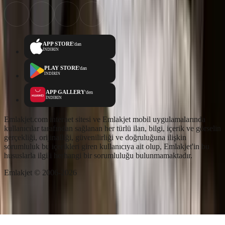
APP STORE
'dan
İNDİRİN
PLAY STORE
'dan
İNDİRİN
APP GALLERY
'den
İNDİRİN
Emlakjet.com internet sitesi ve Emlakjet mobil uygulamalarında
kullanıcılar tarafından sağlanan her türlü ilan, bilgi, içerik ve görselin
gerçekliği, orijinalliği, güvenilirliği ve doğruluğuna ilişkin
sorumluluk bu içerikleri giren kullanıcıya ait olup, Emlakjet'in bu
hususlarla ilgili herhangi bir sorumluluğu bulunmamaktadır.
Emlakjet © 2006-2026
Ara
Favorilerim
İlan Ver
Keşfet
Hesabım