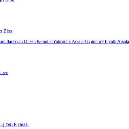
et Blog
onutlar
Fiyatı Düşen Konutlar
Yatırımlık Arsalar
Uygun m² Fiyatlı Arsala
hberi
k İş Yeri Piyasası