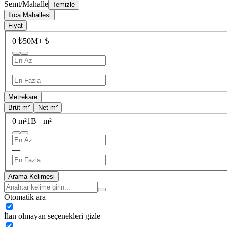
Semt/Mahalle
Temizle
Ilıca Mahallesi
Fiyat
0 ₺
50M+ ₺
—
Metrekare
Brüt m²
Net m²
0 m²
1B+ m²
—
Arama Kelimesi
Otomatik ara
İlan olmayan seçenekleri gizle