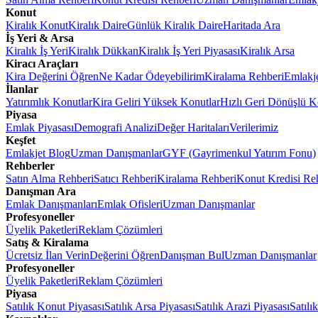
Konut
Kiralık Konut
Kiralık Daire
Günlük Kiralık Daire
Haritada Ara
İş Yeri & Arsa
Kiralık İş Yeri
Kiralık Dükkan
Kiralık İş Yeri Piyasası
Kiralık Arsa
Kiracı Araçları
Kira Değerini Öğren
Ne Kadar Ödeyebilirim
Kiralama Rehberi
Emlakj
İlanlar
Yatırımlık Konutlar
Kira Geliri Yüksek Konutlar
Hızlı Geri Dönüşlü K
Piyasa
Emlak Piyasası
Demografi Analizi
Değer Haritaları
Verilerimiz
Keşfet
Emlakjet Blog
Uzman Danışmanlar
GYF (Gayrimenkul Yatırım Fonu)
Rehberler
Satın Alma Rehberi
Satıcı Rehberi
Kiralama Rehberi
Konut Kredisi Re
Danışman Ara
Emlak Danışmanları
Emlak Ofisleri
Uzman Danışmanlar
Profesyoneller
Üyelik Paketleri
Reklam Çözümleri
Satış & Kiralama
Ücretsiz İlan Verin
Değerini Öğren
Danışman Bul
Uzman Danışmanlar
Profesyoneller
Üyelik Paketleri
Reklam Çözümleri
Piyasa
Satılık Konut Piyasası
Satılık Arsa Piyasası
Satılık Arazi Piyasası
Satılı