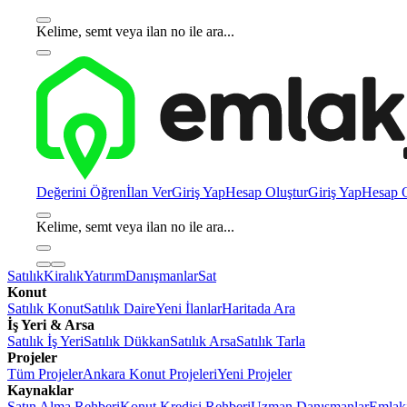
Kelime, semt veya ilan no ile ara...
Değerini Öğren
İlan Ver
Giriş Yap
Hesap Oluştur
Giriş Yap
Hesap O
Kelime, semt veya ilan no ile ara...
Satılık
Kiralık
Yatırım
Danışmanlar
Sat
Konut
Satılık Konut
Satılık Daire
Yeni İlanlar
Haritada Ara
İş Yeri & Arsa
Satılık İş Yeri
Satılık Dükkan
Satılık Arsa
Satılık Tarla
Projeler
Tüm Projeler
Ankara Konut Projeleri
Yeni Projeler
Kaynaklar
Satın Alma Rehberi
Konut Kredisi Rehberi
Uzman Danışmanlar
Emlakj