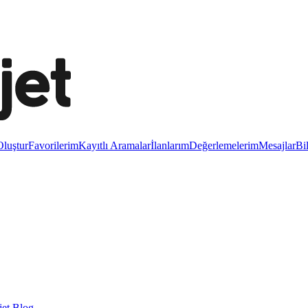
luştur
Favorilerim
Kayıtlı Aramalar
İlanlarım
Değerlemelerim
Mesajlar
Bi
et Blog