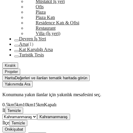
Müstakil İş yeri
Ofis
Plaza
Plaza Katı
Residence Katı & Ofisi
Restaurant
Villa (İş yeri)
Devren İş Yeri
Arsa
(1)
Kat Karşılığı Arsa
Turistik Tesis
Kiralık
Projeler
Harita
Değerleri ve ilanları tematik haritada görün
Yakınımda Ara
Konumuna yakın ilanlar için yakınlık mesafesini seç.
0.5km
5km
10km
15km
Kapalı
İl
Temizle
Kahramanmaraş
İlçe
Temizle
Onikişubat