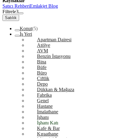
Kaynaklar
Satıcı Rehberi
Emlakjet Blog
Filtrele
3
Satılık
Konut
(5)
İş Yeri
Apartman Dairesi
Atölye
AVM
Benzin İstasyonu
Bina
Büfe
Büro
Çiftlik
Depo
Dükkan & Mağaza
Fabrika
Genel
Hastane
İmalathane
İşhanı
İşhanı Katı
Kafe & Bar
Kıraathane