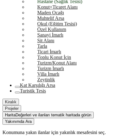
Hastane (Sağlık Tesisi)
Konut+Ticaret Alanı
Maden Ocağı
Muhtelif Arsa
Okul (Eğitim Tesisi)
Özel Kullanım
Sanayi İmarlı
Sit Alanı
Tarla
Ticari İmarlı
Toplu Konut İçin
Turizm/Konut Alanı
Turizm İmarlı
Villa İmarlı
Zeytinlik
Kat Karşılığı Arsa
Turistik Tesis
Kiralık
Projeler
Harita
Değerleri ve ilanları tematik haritada görün
Yakınımda Ara
Konumuna yakın ilanlar için yakınlık mesafesini seç.