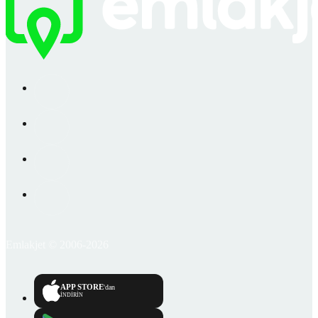
Emlakjet © 2006-2026
APP STORE
'dan
İNDİRİN