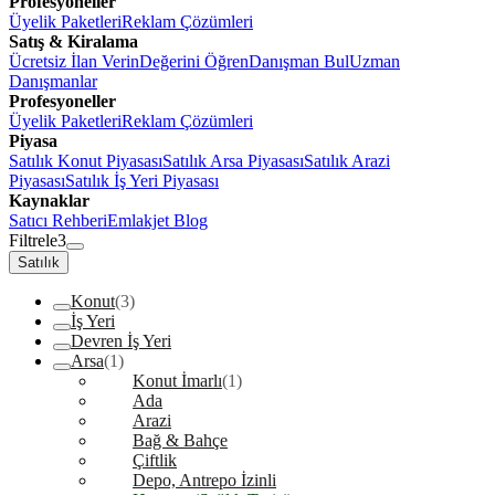
Profesyoneller
Üyelik Paketleri
Reklam Çözümleri
Satış & Kiralama
Ücretsiz İlan Verin
Değerini Öğren
Danışman Bul
Uzman
Danışmanlar
Profesyoneller
Üyelik Paketleri
Reklam Çözümleri
Piyasa
Satılık Konut Piyasası
Satılık Arsa Piyasası
Satılık Arazi
Piyasası
Satılık İş Yeri Piyasası
Kaynaklar
Satıcı Rehberi
Emlakjet Blog
Filtrele
3
Satılık
Konut
(3)
İş Yeri
Devren İş Yeri
Arsa
(1)
Konut İmarlı
(1)
Ada
Arazi
Bağ & Bahçe
Çiftlik
Depo, Antrepo İzinli