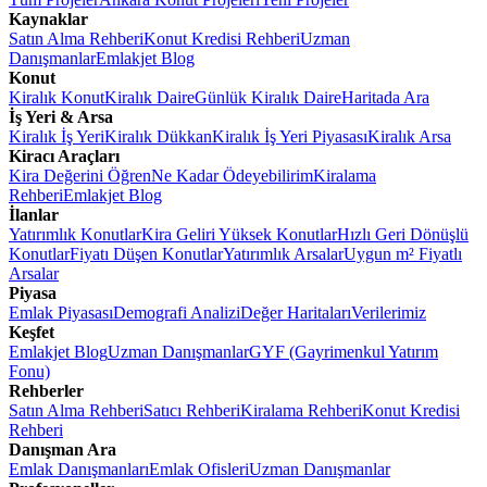
Kaynaklar
Satın Alma Rehberi
Konut Kredisi Rehberi
Uzman
Danışmanlar
Emlakjet Blog
Konut
Kiralık Konut
Kiralık Daire
Günlük Kiralık Daire
Haritada Ara
İş Yeri & Arsa
Kiralık İş Yeri
Kiralık Dükkan
Kiralık İş Yeri Piyasası
Kiralık Arsa
Kiracı Araçları
Kira Değerini Öğren
Ne Kadar Ödeyebilirim
Kiralama
Rehberi
Emlakjet Blog
İlanlar
Yatırımlık Konutlar
Kira Geliri Yüksek Konutlar
Hızlı Geri Dönüşlü
Konutlar
Fiyatı Düşen Konutlar
Yatırımlık Arsalar
Uygun m² Fiyatlı
Arsalar
Piyasa
Emlak Piyasası
Demografi Analizi
Değer Haritaları
Verilerimiz
Keşfet
Emlakjet Blog
Uzman Danışmanlar
GYF (Gayrimenkul Yatırım
Fonu)
Rehberler
Satın Alma Rehberi
Satıcı Rehberi
Kiralama Rehberi
Konut Kredisi
Rehberi
Danışman Ara
Emlak Danışmanları
Emlak Ofisleri
Uzman Danışmanlar