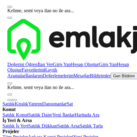
Kelime, semt veya ilan no ile ara...
Değerini Öğren
İlan Ver
Giriş Yap
Hesap Oluştur
Giriş Yap
Hesap
Oluştur
Favorilerim
Kayıtlı
Aramalar
İlanlarım
Değerlemelerim
Mesajlar
Bildirimler
Geri Bildirim
Kelime, semt veya ilan no ile ara...
Satılık
Kiralık
Yatırım
Danışmanlar
Sat
Konut
Satılık Konut
Satılık Daire
Yeni İlanlar
Haritada Ara
İş Yeri & Arsa
Satılık İş Yeri
Satılık Dükkan
Satılık Arsa
Satılık Tarla
Projeler
Tüm Projeler
Ankara Konut Projeleri
Yeni Projeler