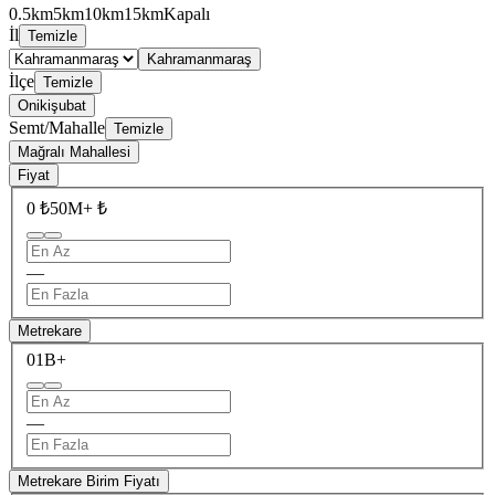
0.5km
5km
10km
15km
Kapalı
İl
Temizle
Kahramanmaraş
İlçe
Temizle
Onikişubat
Semt/Mahalle
Temizle
Mağralı Mahallesi
Fiyat
0 ₺
50M+ ₺
—
Metrekare
0
1B+
—
Metrekare Birim Fiyatı