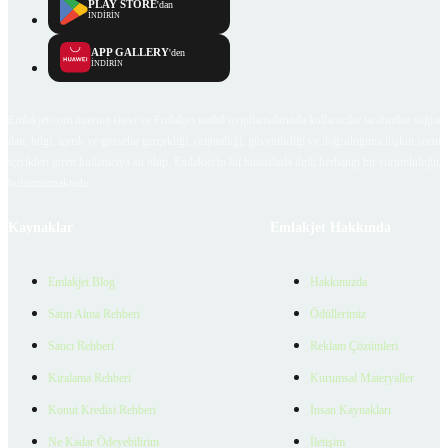
PLAY STORE
'dan
İNDİRİN
APP GALLERY
'den
İNDİRİN
Emlakjet.com internet sitesi ve Emlakjet mobil uygulamalarında kullanıcılar tarafından sağlana
ilan, bilgi, içerik ve görselin gerçekliği, orijinalliği, güvenilirliği ve doğruluğuna ilişkin soru
içerikleri giren kullanıcıya ait olup, Emlakjet'in bu hususlarla ilgili herhangi bir sorumluluğu
bulunmamaktadır.
Kaynaklar
Emlakjet Hakkında
Emlakjet Blog
Hakkımızda
Satın Alma Rehberi
Ödüllerimiz
Satıcı Rehberi
Reklam Çözümleri
Kiralama Rehberi
Kurumsal Materyaller
Konut Kredisi Rehberi
İnsan Kaynakları
Ne Kadar Ödeyebilirim
İletişim