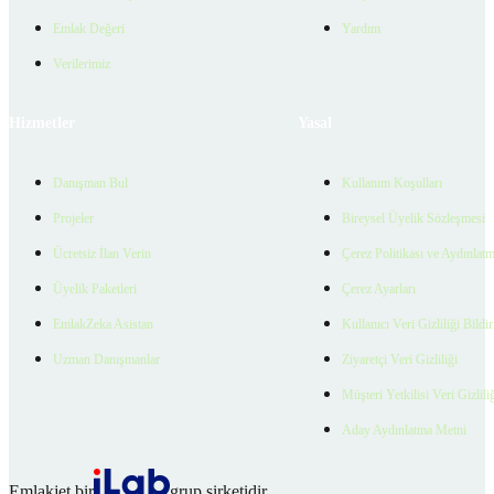
Emlak Değeri
Yardım
Verilerimiz
Hizmetler
Yasal
Danışman Bul
Kullanım Koşulları
Projeler
Bireysel Üyelik Sözleşmesi
Ücretsiz İlan Verin
Çerez Politikası ve Aydınlat
Üyelik Paketleri
Çerez Ayarları
EmlakZeka Asistan
Kullanıcı Veri Gizliliği Bildi
Uzman Danışmanlar
Ziyaretçi Veri Gizliliği
Müşteri Yetkilisi Veri Gizlili
Aday Aydınlatma Metni
Emlakjet bir
grup şirketidir.