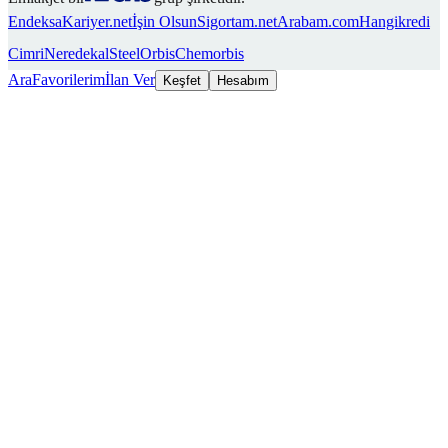
Endeksa
Kariyer.net
İşin Olsun
Sigortam.net
Arabam.com
Hangikredi
Cimri
Neredekal
SteelOrbis
Chemorbis
Ara
Favorilerim
İlan Ver
Keşfet
Hesabım