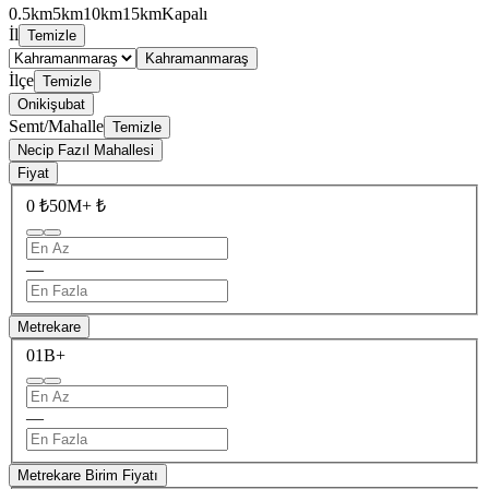
0.5km
5km
10km
15km
Kapalı
İl
Temizle
Kahramanmaraş
İlçe
Temizle
Onikişubat
Semt/Mahalle
Temizle
Necip Fazıl Mahallesi
Fiyat
0 ₺
50M+ ₺
—
Metrekare
0
1B+
—
Metrekare Birim Fiyatı