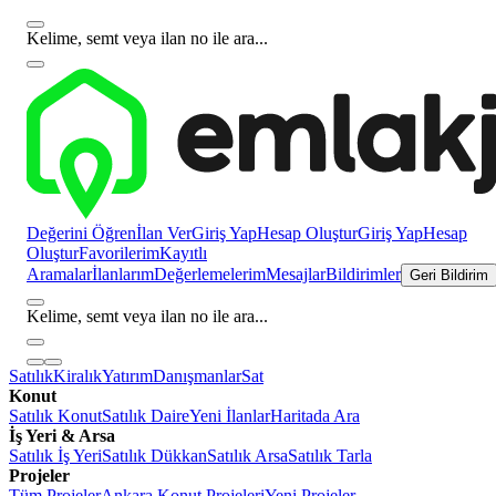
Kelime, semt veya ilan no ile ara...
Değerini Öğren
İlan Ver
Giriş Yap
Hesap Oluştur
Giriş Yap
Hesap
Oluştur
Favorilerim
Kayıtlı
Aramalar
İlanlarım
Değerlemelerim
Mesajlar
Bildirimler
Geri Bildirim
Kelime, semt veya ilan no ile ara...
Satılık
Kiralık
Yatırım
Danışmanlar
Sat
Konut
Satılık Konut
Satılık Daire
Yeni İlanlar
Haritada Ara
İş Yeri & Arsa
Satılık İş Yeri
Satılık Dükkan
Satılık Arsa
Satılık Tarla
Projeler
Tüm Projeler
Ankara Konut Projeleri
Yeni Projeler