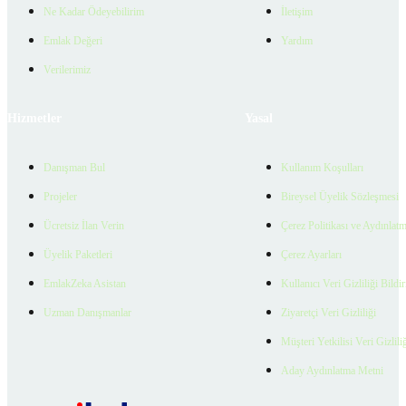
Ne Kadar Ödeyebilirim
İletişim
Emlak Değeri
Yardım
Verilerimiz
Hizmetler
Yasal
Danışman Bul
Kullanım Koşulları
Projeler
Bireysel Üyelik Sözleşmesi
Ücretsiz İlan Verin
Çerez Politikası ve Aydınlat
Üyelik Paketleri
Çerez Ayarları
EmlakZeka Asistan
Kullanıcı Veri Gizliliği Bildi
Uzman Danışmanlar
Ziyaretçi Veri Gizliliği
Müşteri Yetkilisi Veri Gizlili
Aday Aydınlatma Metni