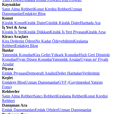
Kaynaklar
Satın Alma Rehberi
Konut Kredisi Rehberi
Uzman
Danışmanlar
Emlakjet Blog
Konut
Kiralık Konut
Kiralık Daire
Günlük Kiralık Daire
Haritada Ara
İş Yeri & Arsa
Kiralık İş Yeri
Kiralık Dükkan
Kiralık İş Yeri Piyasası
Kiralık Arsa
Kiracı Araçları
Kira Değerini Öğren
Ne Kadar Ödeyebilirim
Kiralama
Rehberi
Emlakjet Blog
İlanlar
Yatırımlık Konutlar
Kira Geliri Yüksek Konutlar
Hızlı Geri Dönüşlü
Konutlar
Fiyatı Düşen Konutlar
Yatırımlık Arsalar
Uygun m² Fiyatlı
Arsalar
Piyasa
Emlak Piyasası
Demografi Analizi
Değer Haritaları
Verilerimiz
Keşfet
Emlakjet Blog
Uzman Danışmanlar
GYF (Gayrimenkul Yatırım
Fonu)
Rehberler
Satın Alma Rehberi
Satıcı Rehberi
Kiralama Rehberi
Konut Kredisi
Rehberi
Danışman Ara
Emlak Danışmanları
Emlak Ofisleri
Uzman Danışmanlar