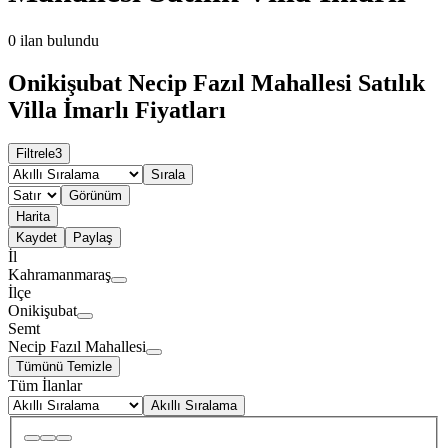
0
ilan bulundu
Onikişubat Necip Fazıl Mahallesi Satılık
Villa İmarlı Fiyatları
Filtrele
3
Sırala
Görünüm
Harita
Kaydet
Paylaş
İl
Kahramanmaraş
İlçe
Onikişubat
Semt
Necip Fazıl Mahallesi
Tümünü Temizle
Tüm İlanlar
Akıllı Sıralama