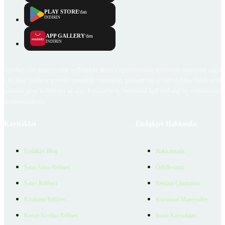
PLAY STORE
'dan
İNDİRİN
APP GALLERY
'den
İNDİRİN
Emlakjet.com internet sitesi ve Emlakjet mobil uygulamalarında kullanıcılar tarafından sağlana
ilan, bilgi, içerik ve görselin gerçekliği, orijinalliği, güvenilirliği ve doğruluğuna ilişkin soru
içerikleri giren kullanıcıya ait olup, Emlakjet'in bu hususlarla ilgili herhangi bir sorumluluğu
bulunmamaktadır.
Kaynaklar
Emlakjet Hakkında
Emlakjet Blog
Hakkımızda
Satın Alma Rehberi
Ödüllerimiz
Satıcı Rehberi
Reklam Çözümleri
Kiralama Rehberi
Kurumsal Materyaller
Konut Kredisi Rehberi
İnsan Kaynakları