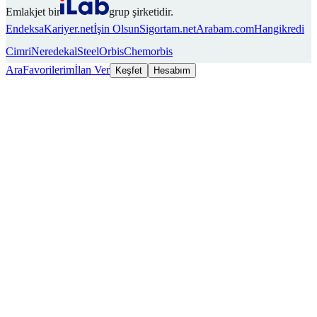
Emlakjet bir
grup şirketidir.
Endeksa
Kariyer.net
İşin Olsun
Sigortam.net
Arabam.com
Hangikredi
Cimri
Neredekal
SteelOrbis
Chemorbis
Ara
Favorilerim
İlan Ver
Keşfet
Hesabım