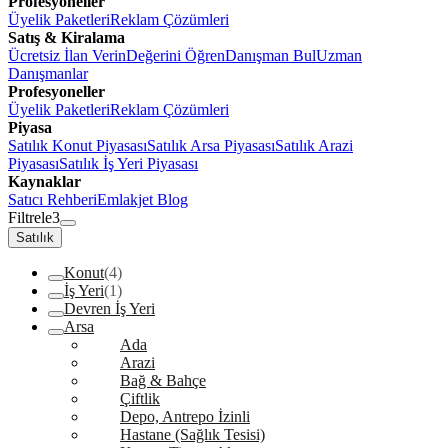
Profesyoneller
Üyelik Paketleri
Reklam Çözümleri
Satış & Kiralama
Ücretsiz İlan Verin
Değerini Öğren
Danışman Bul
Uzman
Danışmanlar
Profesyoneller
Üyelik Paketleri
Reklam Çözümleri
Piyasa
Satılık Konut Piyasası
Satılık Arsa Piyasası
Satılık Arazi
Piyasası
Satılık İş Yeri Piyasası
Kaynaklar
Satıcı Rehberi
Emlakjet Blog
Filtrele
3
Satılık
Konut
(4)
İş Yeri
(1)
Devren İş Yeri
Arsa
Ada
Arazi
Bağ & Bahçe
Çiftlik
Depo, Antrepo İzinli
Hastane (Sağlık Tesisi)