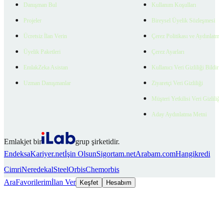
Danışman Bul
Kullanım Koşulları
Projeler
Bireysel Üyelik Sözleşmesi
Ücretsiz İlan Verin
Çerez Politikası ve Aydınlat
Üyelik Paketleri
Çerez Ayarları
EmlakZeka Asistan
Kullanıcı Veri Gizliliği Bildi
Uzman Danışmanlar
Ziyaretçi Veri Gizliliği
Müşteri Yetkilisi Veri Gizlili
Aday Aydınlatma Metni
Emlakjet bir
grup şirketidir.
Endeksa
Kariyer.net
İşin Olsun
Sigortam.net
Arabam.com
Hangikredi
Cimri
Neredekal
SteelOrbis
Chemorbis
Ara
Favorilerim
İlan Ver
Keşfet
Hesabım