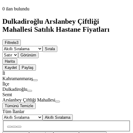
0
ilan bulundu
Dulkadiroğlu Arslanbey Çiftliği
Mahallesi Satılık Hastane Fiyatları
Filtrele
3
Sırala
Görünüm
Harita
Kaydet
Paylaş
İl
Kahramanmaraş
İlçe
Dulkadiroğlu
Semt
Arslanbey Çiftliği Mahallesi
Tümünü Temizle
Tüm İlanlar
Akıllı Sıralama