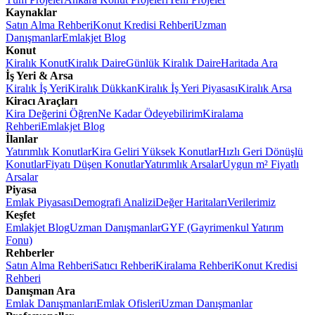
Kaynaklar
Satın Alma Rehberi
Konut Kredisi Rehberi
Uzman
Danışmanlar
Emlakjet Blog
Konut
Kiralık Konut
Kiralık Daire
Günlük Kiralık Daire
Haritada Ara
İş Yeri & Arsa
Kiralık İş Yeri
Kiralık Dükkan
Kiralık İş Yeri Piyasası
Kiralık Arsa
Kiracı Araçları
Kira Değerini Öğren
Ne Kadar Ödeyebilirim
Kiralama
Rehberi
Emlakjet Blog
İlanlar
Yatırımlık Konutlar
Kira Geliri Yüksek Konutlar
Hızlı Geri Dönüşlü
Konutlar
Fiyatı Düşen Konutlar
Yatırımlık Arsalar
Uygun m² Fiyatlı
Arsalar
Piyasa
Emlak Piyasası
Demografi Analizi
Değer Haritaları
Verilerimiz
Keşfet
Emlakjet Blog
Uzman Danışmanlar
GYF (Gayrimenkul Yatırım
Fonu)
Rehberler
Satın Alma Rehberi
Satıcı Rehberi
Kiralama Rehberi
Konut Kredisi
Rehberi
Danışman Ara
Emlak Danışmanları
Emlak Ofisleri
Uzman Danışmanlar