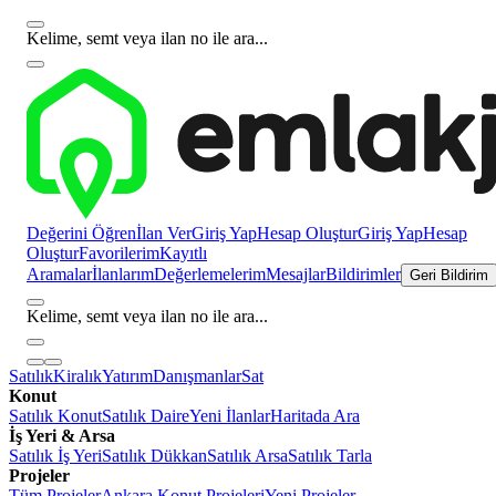
Kelime, semt veya ilan no ile ara...
Değerini Öğren
İlan Ver
Giriş Yap
Hesap Oluştur
Giriş Yap
Hesap
Oluştur
Favorilerim
Kayıtlı
Aramalar
İlanlarım
Değerlemelerim
Mesajlar
Bildirimler
Geri Bildirim
Kelime, semt veya ilan no ile ara...
Satılık
Kiralık
Yatırım
Danışmanlar
Sat
Konut
Satılık Konut
Satılık Daire
Yeni İlanlar
Haritada Ara
İş Yeri & Arsa
Satılık İş Yeri
Satılık Dükkan
Satılık Arsa
Satılık Tarla
Projeler
Tüm Projeler
Ankara Konut Projeleri
Yeni Projeler