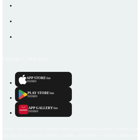
Emlakjet © 2006-2026
APP STORE
'dan
İNDİRİN
PLAY STORE
'dan
İNDİRİN
APP GALLERY
'den
İNDİRİN
Emlakjet.com internet sitesi ve Emlakjet mobil uygulamalarında kullanıcılar tarafından sağlana
ilan, bilgi, içerik ve görselin gerçekliği, orijinalliği, güvenilirliği ve doğruluğuna ilişkin soru