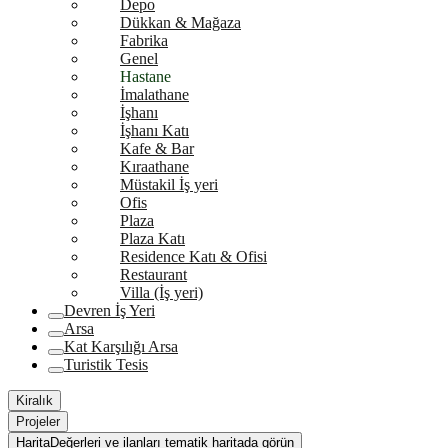
Depo
Dükkan & Mağaza
Fabrika
Genel
Hastane
İmalathane
İşhanı
İşhanı Katı
Kafe & Bar
Kıraathane
Müstakil İş yeri
Ofis
Plaza
Plaza Katı
Residence Katı & Ofisi
Restaurant
Villa (İş yeri)
Devren İş Yeri
Arsa
Kat Karşılığı Arsa
Turistik Tesis
Kiralık
Projeler
Harita
Değerleri ve ilanları tematik haritada görün