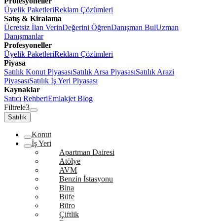
Profesyoneller
Üyelik Paketleri
Reklam Çözümleri
Satış & Kiralama
Ücretsiz İlan Verin
Değerini Öğren
Danışman Bul
Uzman
Danışmanlar
Profesyoneller
Üyelik Paketleri
Reklam Çözümleri
Piyasa
Satılık Konut Piyasası
Satılık Arsa Piyasası
Satılık Arazi
Piyasası
Satılık İş Yeri Piyasası
Kaynaklar
Satıcı Rehberi
Emlakjet Blog
Filtrele
3
Satılık
Konut
İş Yeri
Apartman Dairesi
Atölye
AVM
Benzin İstasyonu
Bina
Büfe
Büro
Çiftlik