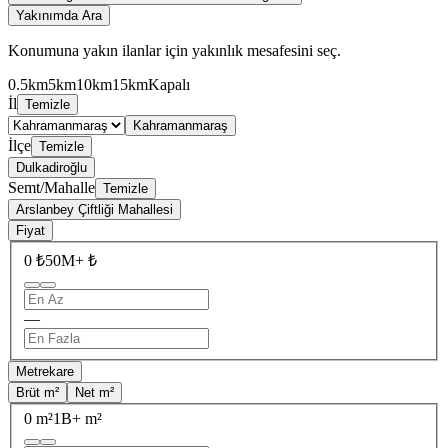
Yakınımda Ara
Konumuna yakın ilanlar için yakınlık mesafesini seç.
0.5km
5km
10km
15km
Kapalı
İl
Temizle
Kahramanmaraş
İlçe
Temizle
Dulkadiroğlu
Semt/Mahalle
Temizle
Arslanbey Çiftliği Mahallesi
Fiyat
0 ₺
50M+ ₺
—
Metrekare
Brüt m²
Net m²
0 m²
1B+ m²