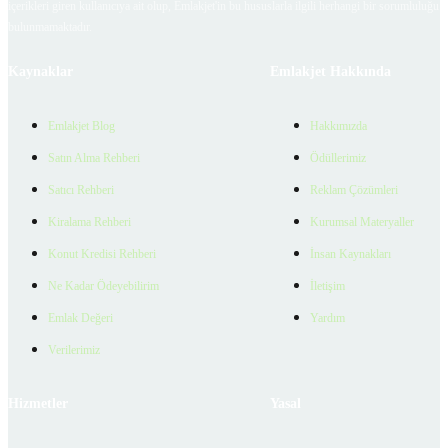
içerikleri giren kullanıcıya ait olup, Emlakjet'in bu hususlarla ilgili herhangi bir sorumluluğu
bulunmamaktadır.
Kaynaklar
Emlakjet Hakkında
Emlakjet Blog
Hakkımızda
Satın Alma Rehberi
Ödüllerimiz
Satıcı Rehberi
Reklam Çözümleri
Kiralama Rehberi
Kurumsal Materyaller
Konut Kredisi Rehberi
İnsan Kaynakları
Ne Kadar Ödeyebilirim
İletişim
Emlak Değeri
Yardım
Verilerimiz
Hizmetler
Yasal