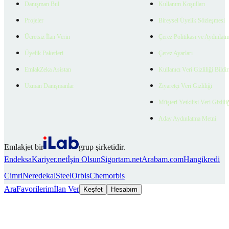
Danışman Bul
Kullanım Koşulları
Projeler
Bireysel Üyelik Sözleşmesi
Ücretsiz İlan Verin
Çerez Politikası ve Aydınlat
Üyelik Paketleri
Çerez Ayarları
EmlakZeka Asistan
Kullanıcı Veri Gizliliği Bildi
Uzman Danışmanlar
Ziyaretçi Veri Gizliliği
Müşteri Yetkilisi Veri Gizlili
Aday Aydınlatma Metni
Emlakjet bir
grup şirketidir.
Endeksa
Kariyer.net
İşin Olsun
Sigortam.net
Arabam.com
Hangikredi
Cimri
Neredekal
SteelOrbis
Chemorbis
Ara
Favorilerim
İlan Ver
Keşfet
Hesabım