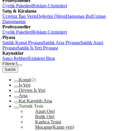
Profesyoneller
Üyelik Paketleri
Reklam Çözümleri
Satış & Kiralama
Ücretsiz İlan Verin
Değerini Öğren
Danışman Bul
Uzman
Danışmanlar
Profesyoneller
Üyelik Paketleri
Reklam Çözümleri
Piyasa
Satılık Konut Piyasası
Satılık Arsa Piyasası
Satılık Arazi
Piyasası
Satılık İş Yeri Piyasası
Kaynaklar
Satıcı Rehberi
Emlakjet Blog
Filtrele
3
Satılık
Konut
(2)
İş Yeri
Devren İş Yeri
Arsa
Kat Karşılığı Arsa
Turistik Tesis
Apart Otel
Butik Otel
Kaplıca Tesisi
Mocamp(Kamp yeri)