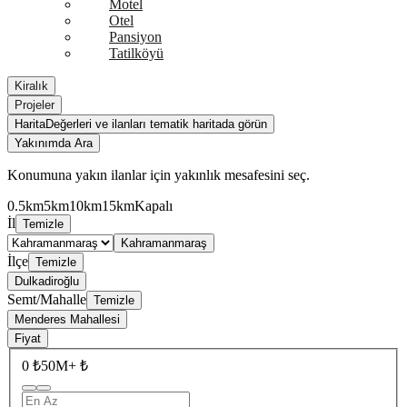
Motel
Otel
Pansiyon
Tatilköyü
Kiralık
Projeler
Harita
Değerleri ve ilanları tematik haritada görün
Yakınımda Ara
Konumuna yakın ilanlar için yakınlık mesafesini seç.
0.5km
5km
10km
15km
Kapalı
İl
Temizle
Kahramanmaraş
İlçe
Temizle
Dulkadiroğlu
Semt/Mahalle
Temizle
Menderes Mahallesi
Fiyat
0 ₺
50M+ ₺