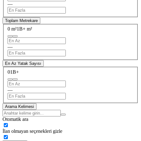
—
Toplam Metrekare
0 m²
1B+ m²
—
En Az Yatak Sayısı
0
1B+
—
Arama Kelimesi
Otomatik ara
İlan olmayan seçenekleri gizle