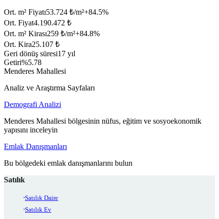
Ort. m² Fiyatı
53.724 ₺/m²
+
84.5
%
Ort. Fiyat
4.190.472 ₺
Ort. m² Kirası
259 ₺/m²
+
84.8
%
Ort. Kira
25.107 ₺
Geri dönüş süresi
17 yıl
Getiri
%5.78
Menderes Mahallesi
Analiz ve Araştırma Sayfaları
Demografi Analizi
Menderes Mahallesi bölgesinin nüfus, eğitim ve sosyoekonomik
yapısını inceleyin
Emlak Danışmanları
Bu bölgedeki emlak danışmanlarını bulun
Satılık
Satılık Daire
Satılık Ev