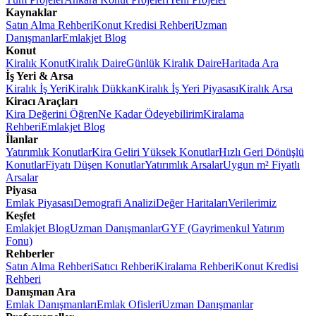
Kaynaklar
Satın Alma Rehberi
Konut Kredisi Rehberi
Uzman
Danışmanlar
Emlakjet Blog
Konut
Kiralık Konut
Kiralık Daire
Günlük Kiralık Daire
Haritada Ara
İş Yeri & Arsa
Kiralık İş Yeri
Kiralık Dükkan
Kiralık İş Yeri Piyasası
Kiralık Arsa
Kiracı Araçları
Kira Değerini Öğren
Ne Kadar Ödeyebilirim
Kiralama
Rehberi
Emlakjet Blog
İlanlar
Yatırımlık Konutlar
Kira Geliri Yüksek Konutlar
Hızlı Geri Dönüşlü
Konutlar
Fiyatı Düşen Konutlar
Yatırımlık Arsalar
Uygun m² Fiyatlı
Arsalar
Piyasa
Emlak Piyasası
Demografi Analizi
Değer Haritaları
Verilerimiz
Keşfet
Emlakjet Blog
Uzman Danışmanlar
GYF (Gayrimenkul Yatırım
Fonu)
Rehberler
Satın Alma Rehberi
Satıcı Rehberi
Kiralama Rehberi
Konut Kredisi
Rehberi
Danışman Ara
Emlak Danışmanları
Emlak Ofisleri
Uzman Danışmanlar