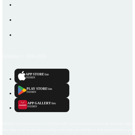
Emlakjet © 2006-2026
APP STORE
'dan
İNDİRİN
PLAY STORE
'dan
İNDİRİN
APP GALLERY
'den
İNDİRİN
Emlakjet.com internet sitesi ve Emlakjet mobil uygulamalarında kullanıcılar tarafından sağlana
ilan, bilgi, içerik ve görselin gerçekliği, orijinalliği, güvenilirliği ve doğruluğuna ilişkin soru