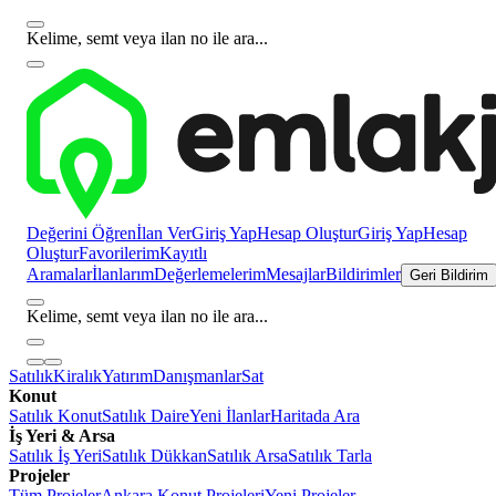
Kelime, semt veya ilan no ile ara...
Değerini Öğren
İlan Ver
Giriş Yap
Hesap Oluştur
Giriş Yap
Hesap
Oluştur
Favorilerim
Kayıtlı
Aramalar
İlanlarım
Değerlemelerim
Mesajlar
Bildirimler
Geri Bildirim
Kelime, semt veya ilan no ile ara...
Satılık
Kiralık
Yatırım
Danışmanlar
Sat
Konut
Satılık Konut
Satılık Daire
Yeni İlanlar
Haritada Ara
İş Yeri & Arsa
Satılık İş Yeri
Satılık Dükkan
Satılık Arsa
Satılık Tarla
Projeler
Tüm Projeler
Ankara Konut Projeleri
Yeni Projeler