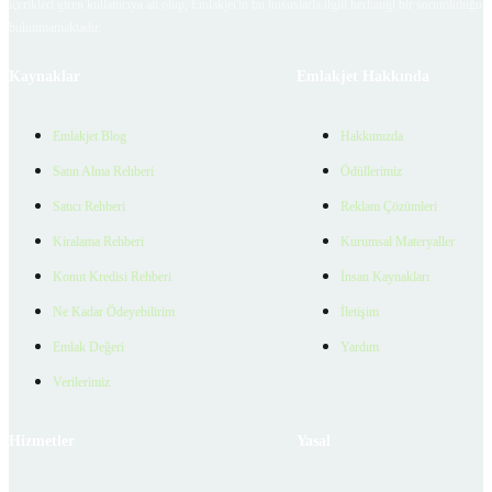
içerikleri giren kullanıcıya ait olup, Emlakjet'in bu hususlarla ilgili herhangi bir sorumluluğu
bulunmamaktadır.
Kaynaklar
Emlakjet Hakkında
Emlakjet Blog
Hakkımızda
Satın Alma Rehberi
Ödüllerimiz
Satıcı Rehberi
Reklam Çözümleri
Kiralama Rehberi
Kurumsal Materyaller
Konut Kredisi Rehberi
İnsan Kaynakları
Ne Kadar Ödeyebilirim
İletişim
Emlak Değeri
Yardım
Verilerimiz
Hizmetler
Yasal