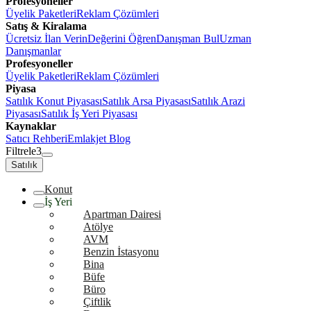
Profesyoneller
Üyelik Paketleri
Reklam Çözümleri
Satış & Kiralama
Ücretsiz İlan Verin
Değerini Öğren
Danışman Bul
Uzman
Danışmanlar
Profesyoneller
Üyelik Paketleri
Reklam Çözümleri
Piyasa
Satılık Konut Piyasası
Satılık Arsa Piyasası
Satılık Arazi
Piyasası
Satılık İş Yeri Piyasası
Kaynaklar
Satıcı Rehberi
Emlakjet Blog
Filtrele
3
Satılık
Konut
İş Yeri
Apartman Dairesi
Atölye
AVM
Benzin İstasyonu
Bina
Büfe
Büro
Çiftlik