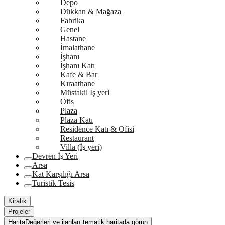
Depo
Dükkan & Mağaza
Fabrika
Genel
Hastane
İmalathane
İşhanı
İşhanı Katı
Kafe & Bar
Kıraathane
Müstakil İş yeri
Ofis
Plaza
Plaza Katı
Residence Katı & Ofisi
Restaurant
Villa (İş yeri)
Devren İş Yeri
Arsa
Kat Karşılığı Arsa
Turistik Tesis
Kiralık
Projeler
Harita
Değerleri ve ilanları tematik haritada görün