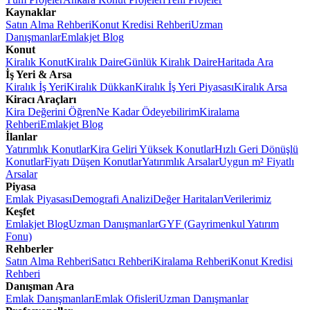
Kaynaklar
Satın Alma Rehberi
Konut Kredisi Rehberi
Uzman
Danışmanlar
Emlakjet Blog
Konut
Kiralık Konut
Kiralık Daire
Günlük Kiralık Daire
Haritada Ara
İş Yeri & Arsa
Kiralık İş Yeri
Kiralık Dükkan
Kiralık İş Yeri Piyasası
Kiralık Arsa
Kiracı Araçları
Kira Değerini Öğren
Ne Kadar Ödeyebilirim
Kiralama
Rehberi
Emlakjet Blog
İlanlar
Yatırımlık Konutlar
Kira Geliri Yüksek Konutlar
Hızlı Geri Dönüşlü
Konutlar
Fiyatı Düşen Konutlar
Yatırımlık Arsalar
Uygun m² Fiyatlı
Arsalar
Piyasa
Emlak Piyasası
Demografi Analizi
Değer Haritaları
Verilerimiz
Keşfet
Emlakjet Blog
Uzman Danışmanlar
GYF (Gayrimenkul Yatırım
Fonu)
Rehberler
Satın Alma Rehberi
Satıcı Rehberi
Kiralama Rehberi
Konut Kredisi
Rehberi
Danışman Ara
Emlak Danışmanları
Emlak Ofisleri
Uzman Danışmanlar