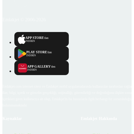
Emlakjet © 2006-2026
APP STORE
'dan
İNDİRİN
PLAY STORE
'dan
İNDİRİN
APP GALLERY
'den
İNDİRİN
Emlakjet.com internet sitesi ve Emlakjet mobil uygulamalarında kullanıcılar tarafından sağlana
ilan, bilgi, içerik ve görselin gerçekliği, orijinalliği, güvenilirliği ve doğruluğuna ilişkin soru
içerikleri giren kullanıcıya ait olup, Emlakjet'in bu hususlarla ilgili herhangi bir sorumluluğu
bulunmamaktadır.
Kaynaklar
Emlakjet Hakkında