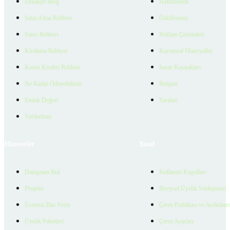
Emlakjet Blog
Hakkımızda
Satın Alma Rehberi
Ödüllerimiz
Satıcı Rehberi
Reklam Çözümleri
Kiralama Rehberi
Kurumsal Materyaller
Konut Kredisi Rehberi
İnsan Kaynakları
Ne Kadar Ödeyebilirim
İletişim
Emlak Değeri
Yardım
Verilerimiz
Hizmetler
Yasal
Danışman Bul
Kullanım Koşulları
Projeler
Bireysel Üyelik Sözleşmesi
Ücretsiz İlan Verin
Çerez Politikası ve Aydınlat
Üyelik Paketleri
Çerez Ayarları