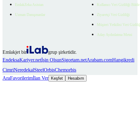
EmlakZeka Asistan
Kullanıcı Veri Gizliliği Bildi
Uzman Danışmanlar
Ziyaretçi Veri Gizliliği
Müşteri Yetkilisi Veri Gizlili
Aday Aydınlatma Metni
Emlakjet bir
grup şirketidir.
Endeksa
Kariyer.net
İşin Olsun
Sigortam.net
Arabam.com
Hangikredi
Cimri
Neredekal
SteelOrbis
Chemorbis
Ara
Favorilerim
İlan Ver
Keşfet
Hesabım