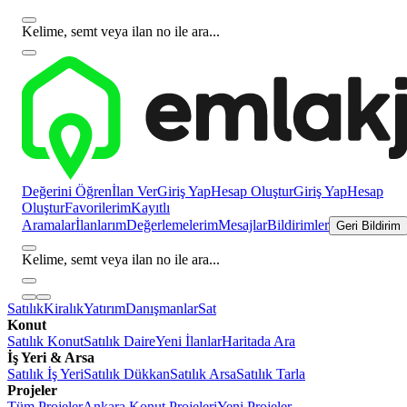
Kelime, semt veya ilan no ile ara...
Değerini Öğren
İlan Ver
Giriş Yap
Hesap Oluştur
Giriş Yap
Hesap
Oluştur
Favorilerim
Kayıtlı
Aramalar
İlanlarım
Değerlemelerim
Mesajlar
Bildirimler
Geri Bildirim
Kelime, semt veya ilan no ile ara...
Satılık
Kiralık
Yatırım
Danışmanlar
Sat
Konut
Satılık Konut
Satılık Daire
Yeni İlanlar
Haritada Ara
İş Yeri & Arsa
Satılık İş Yeri
Satılık Dükkan
Satılık Arsa
Satılık Tarla
Projeler
Tüm Projeler
Ankara Konut Projeleri
Yeni Projeler