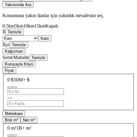
Yakınımda Ara
Konumuna yakın ilanlar için yakınlık mesafesini seç.
0.5km
5km
10km
15km
Kapalı
İl
Temizle
Kars
İlçe
Temizle
Kağızman
Semt/Mahalle
Temizle
Kuruyayla Köyü
Fiyat
0 ₺
50M+ ₺
—
Metrekare
Brüt m²
Net m²
0 m²
1B+ m²