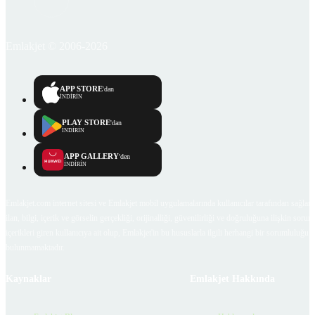
Emlakjet © 2006-2026
APP STORE
'dan
İNDİRİN
PLAY STORE
'dan
İNDİRİN
APP GALLERY
'den
İNDİRİN
Emlakjet.com internet sitesi ve Emlakjet mobil uygulamalarında kullanıcılar tarafından sağlana
ilan, bilgi, içerik ve görselin gerçekliği, orijinalliği, güvenilirliği ve doğruluğuna ilişkin soru
içerikleri giren kullanıcıya ait olup, Emlakjet'in bu hususlarla ilgili herhangi bir sorumluluğu
bulunmamaktadır.
Kaynaklar
Emlakjet Hakkında