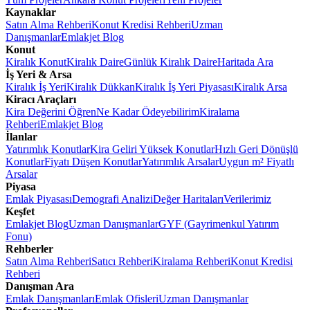
Kaynaklar
Satın Alma Rehberi
Konut Kredisi Rehberi
Uzman
Danışmanlar
Emlakjet Blog
Konut
Kiralık Konut
Kiralık Daire
Günlük Kiralık Daire
Haritada Ara
İş Yeri & Arsa
Kiralık İş Yeri
Kiralık Dükkan
Kiralık İş Yeri Piyasası
Kiralık Arsa
Kiracı Araçları
Kira Değerini Öğren
Ne Kadar Ödeyebilirim
Kiralama
Rehberi
Emlakjet Blog
İlanlar
Yatırımlık Konutlar
Kira Geliri Yüksek Konutlar
Hızlı Geri Dönüşlü
Konutlar
Fiyatı Düşen Konutlar
Yatırımlık Arsalar
Uygun m² Fiyatlı
Arsalar
Piyasa
Emlak Piyasası
Demografi Analizi
Değer Haritaları
Verilerimiz
Keşfet
Emlakjet Blog
Uzman Danışmanlar
GYF (Gayrimenkul Yatırım
Fonu)
Rehberler
Satın Alma Rehberi
Satıcı Rehberi
Kiralama Rehberi
Konut Kredisi
Rehberi
Danışman Ara
Emlak Danışmanları
Emlak Ofisleri
Uzman Danışmanlar