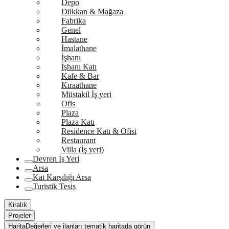
Depo
Dükkan & Mağaza
Fabrika
Genel
Hastane
İmalathane
İşhanı
İşhanı Katı
Kafe & Bar
Kıraathane
Müstakil İş yeri
Ofis
Plaza
Plaza Katı
Residence Katı & Ofisi
Restaurant
Villa (İş yeri)
Devren İş Yeri
Arsa
Kat Karşılığı Arsa
Turistik Tesis
Kiralık
Projeler
Harita
Değerleri ve ilanları tematik haritada görün