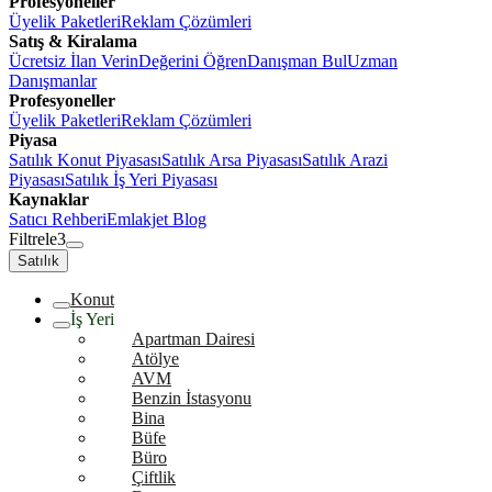
Profesyoneller
Üyelik Paketleri
Reklam Çözümleri
Satış & Kiralama
Ücretsiz İlan Verin
Değerini Öğren
Danışman Bul
Uzman
Danışmanlar
Profesyoneller
Üyelik Paketleri
Reklam Çözümleri
Piyasa
Satılık Konut Piyasası
Satılık Arsa Piyasası
Satılık Arazi
Piyasası
Satılık İş Yeri Piyasası
Kaynaklar
Satıcı Rehberi
Emlakjet Blog
Filtrele
3
Satılık
Konut
İş Yeri
Apartman Dairesi
Atölye
AVM
Benzin İstasyonu
Bina
Büfe
Büro
Çiftlik