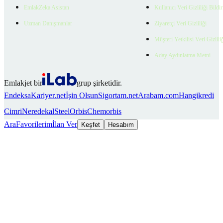
EmlakZeka Asistan
Kullanıcı Veri Gizliliği Bildi
Uzman Danışmanlar
Ziyaretçi Veri Gizliliği
Müşteri Yetkilisi Veri Gizlili
Aday Aydınlatma Metni
Emlakjet bir
grup şirketidir.
Endeksa
Kariyer.net
İşin Olsun
Sigortam.net
Arabam.com
Hangikredi
Cimri
Neredekal
SteelOrbis
Chemorbis
Ara
Favorilerim
İlan Ver
Keşfet
Hesabım