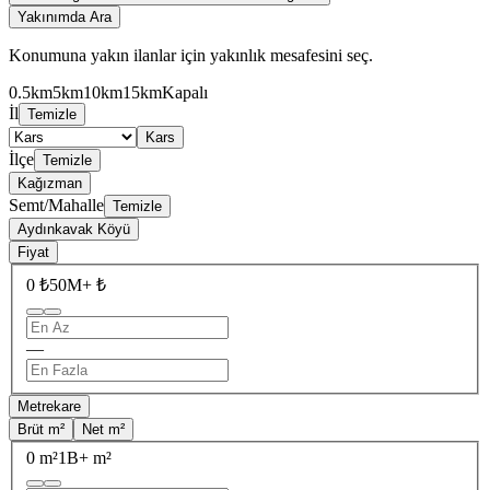
Yakınımda Ara
Konumuna yakın ilanlar için yakınlık mesafesini seç.
0.5km
5km
10km
15km
Kapalı
İl
Temizle
Kars
İlçe
Temizle
Kağızman
Semt/Mahalle
Temizle
Aydınkavak Köyü
Fiyat
0 ₺
50M+ ₺
—
Metrekare
Brüt m²
Net m²
0 m²
1B+ m²