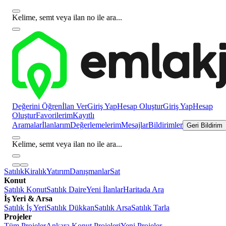
Kelime, semt veya ilan no ile ara...
Değerini Öğren
İlan Ver
Giriş Yap
Hesap Oluştur
Giriş Yap
Hesap
Oluştur
Favorilerim
Kayıtlı
Aramalar
İlanlarım
Değerlemelerim
Mesajlar
Bildirimler
Geri Bildirim
Kelime, semt veya ilan no ile ara...
Satılık
Kiralık
Yatırım
Danışmanlar
Sat
Konut
Satılık Konut
Satılık Daire
Yeni İlanlar
Haritada Ara
İş Yeri & Arsa
Satılık İş Yeri
Satılık Dükkan
Satılık Arsa
Satılık Tarla
Projeler
Tüm Projeler
Ankara Konut Projeleri
Yeni Projeler