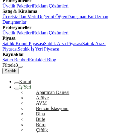
Profesyoneller
Üyelik Paketleri
Reklam Çözümleri
Satış & Kiralama
Ücretsiz İlan Verin
Değerini Öğren
Danışman Bul
Uzman
Danışmanlar
Profesyoneller
Üyelik Paketleri
Reklam Çözümleri
Piyasa
Satılık Konut Piyasası
Satılık Arsa Piyasası
Satılık Arazi
Piyasası
Satılık İş Yeri Piyasası
Kaynaklar
Satıcı Rehberi
Emlakjet Blog
Filtrele
3
Satılık
Konut
İş Yeri
Apartman Dairesi
Atölye
AVM
Benzin İstasyonu
Bina
Büfe
Büro
Çiftlik