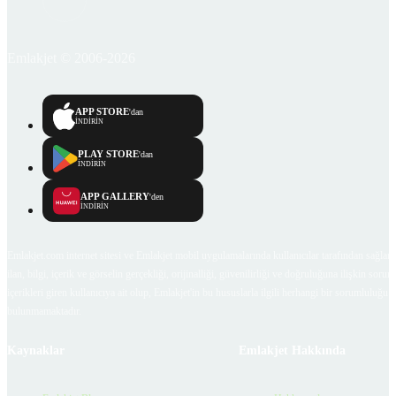
Emlakjet © 2006-2026
APP STORE
'dan
İNDİRİN
PLAY STORE
'dan
İNDİRİN
APP GALLERY
'den
İNDİRİN
Emlakjet.com internet sitesi ve Emlakjet mobil uygulamalarında kullanıcılar tarafından sağlana
ilan, bilgi, içerik ve görselin gerçekliği, orijinalliği, güvenilirliği ve doğruluğuna ilişkin soru
içerikleri giren kullanıcıya ait olup, Emlakjet'in bu hususlarla ilgili herhangi bir sorumluluğu
bulunmamaktadır.
Kaynaklar
Emlakjet Hakkında