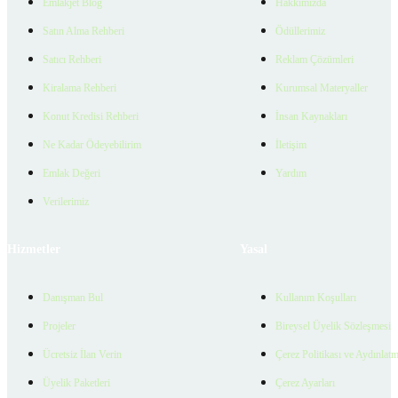
Emlakjet Blog
Hakkımızda
Satın Alma Rehberi
Ödüllerimiz
Satıcı Rehberi
Reklam Çözümleri
Kiralama Rehberi
Kurumsal Materyaller
Konut Kredisi Rehberi
İnsan Kaynakları
Ne Kadar Ödeyebilirim
İletişim
Emlak Değeri
Yardım
Verilerimiz
Hizmetler
Yasal
Danışman Bul
Kullanım Koşulları
Projeler
Bireysel Üyelik Sözleşmesi
Ücretsiz İlan Verin
Çerez Politikası ve Aydınlat
Üyelik Paketleri
Çerez Ayarları