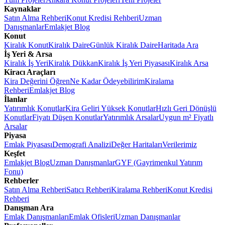
Kaynaklar
Satın Alma Rehberi
Konut Kredisi Rehberi
Uzman
Danışmanlar
Emlakjet Blog
Konut
Kiralık Konut
Kiralık Daire
Günlük Kiralık Daire
Haritada Ara
İş Yeri & Arsa
Kiralık İş Yeri
Kiralık Dükkan
Kiralık İş Yeri Piyasası
Kiralık Arsa
Kiracı Araçları
Kira Değerini Öğren
Ne Kadar Ödeyebilirim
Kiralama
Rehberi
Emlakjet Blog
İlanlar
Yatırımlık Konutlar
Kira Geliri Yüksek Konutlar
Hızlı Geri Dönüşlü
Konutlar
Fiyatı Düşen Konutlar
Yatırımlık Arsalar
Uygun m² Fiyatlı
Arsalar
Piyasa
Emlak Piyasası
Demografi Analizi
Değer Haritaları
Verilerimiz
Keşfet
Emlakjet Blog
Uzman Danışmanlar
GYF (Gayrimenkul Yatırım
Fonu)
Rehberler
Satın Alma Rehberi
Satıcı Rehberi
Kiralama Rehberi
Konut Kredisi
Rehberi
Danışman Ara
Emlak Danışmanları
Emlak Ofisleri
Uzman Danışmanlar