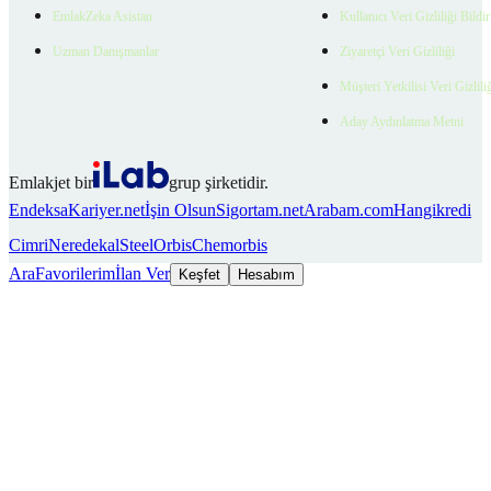
EmlakZeka Asistan
Kullanıcı Veri Gizliliği Bildi
Uzman Danışmanlar
Ziyaretçi Veri Gizliliği
Müşteri Yetkilisi Veri Gizlili
Aday Aydınlatma Metni
Emlakjet bir
grup şirketidir.
Endeksa
Kariyer.net
İşin Olsun
Sigortam.net
Arabam.com
Hangikredi
Cimri
Neredekal
SteelOrbis
Chemorbis
Ara
Favorilerim
İlan Ver
Keşfet
Hesabım