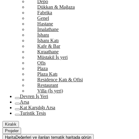
Depo
Dükkan & Mağaza
Fabrika
Genel
Hastane
İmalathane
İşhanı
İşhanı Katı
Kafe & Bar
Kıraathane
Müstakil İş yeri
Ofis
Plaza
Plaza Katı
Residence Katı & Ofisi
Restaurant
Villa (İş yeri)
Devren İş Yeri
Arsa
Kat Karşılığı Arsa
Turistik Tesis
Kiralık
Projeler
Harita
Değerleri ve ilanları tematik haritada görün