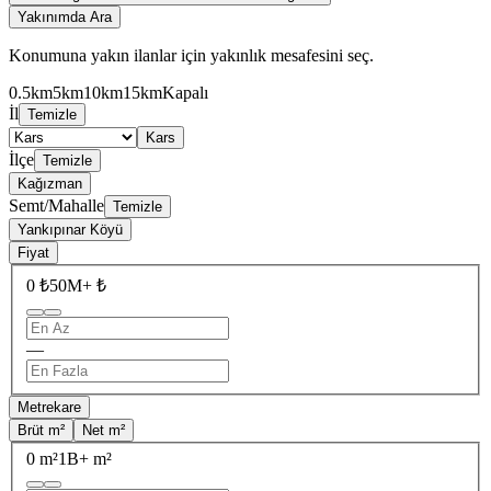
Yakınımda Ara
Konumuna yakın ilanlar için yakınlık mesafesini seç.
0.5km
5km
10km
15km
Kapalı
İl
Temizle
Kars
İlçe
Temizle
Kağızman
Semt/Mahalle
Temizle
Yankıpınar Köyü
Fiyat
0 ₺
50M+ ₺
—
Metrekare
Brüt m²
Net m²
0 m²
1B+ m²