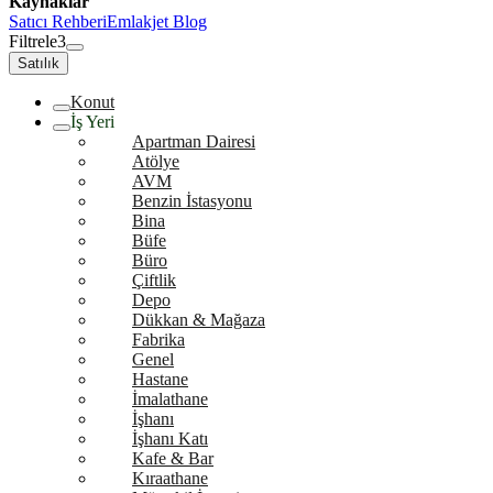
Kaynaklar
Satıcı Rehberi
Emlakjet Blog
Filtrele
3
Satılık
Konut
İş Yeri
Apartman Dairesi
Atölye
AVM
Benzin İstasyonu
Bina
Büfe
Büro
Çiftlik
Depo
Dükkan & Mağaza
Fabrika
Genel
Hastane
İmalathane
İşhanı
İşhanı Katı
Kafe & Bar
Kıraathane