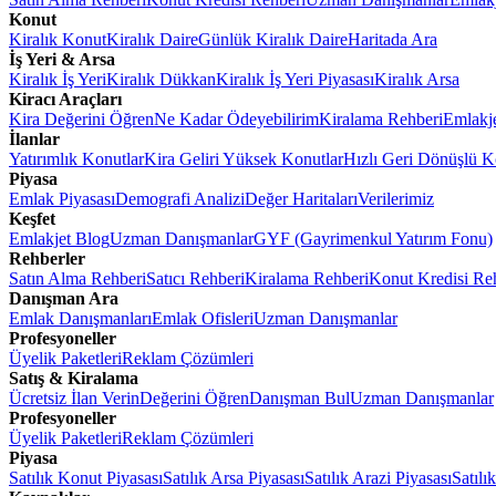
Konut
Kiralık Konut
Kiralık Daire
Günlük Kiralık Daire
Haritada Ara
İş Yeri & Arsa
Kiralık İş Yeri
Kiralık Dükkan
Kiralık İş Yeri Piyasası
Kiralık Arsa
Kiracı Araçları
Kira Değerini Öğren
Ne Kadar Ödeyebilirim
Kiralama Rehberi
Emlakj
İlanlar
Yatırımlık Konutlar
Kira Geliri Yüksek Konutlar
Hızlı Geri Dönüşlü K
Piyasa
Emlak Piyasası
Demografi Analizi
Değer Haritaları
Verilerimiz
Keşfet
Emlakjet Blog
Uzman Danışmanlar
GYF (Gayrimenkul Yatırım Fonu)
Rehberler
Satın Alma Rehberi
Satıcı Rehberi
Kiralama Rehberi
Konut Kredisi Re
Danışman Ara
Emlak Danışmanları
Emlak Ofisleri
Uzman Danışmanlar
Profesyoneller
Üyelik Paketleri
Reklam Çözümleri
Satış & Kiralama
Ücretsiz İlan Verin
Değerini Öğren
Danışman Bul
Uzman Danışmanlar
Profesyoneller
Üyelik Paketleri
Reklam Çözümleri
Piyasa
Satılık Konut Piyasası
Satılık Arsa Piyasası
Satılık Arazi Piyasası
Satılı