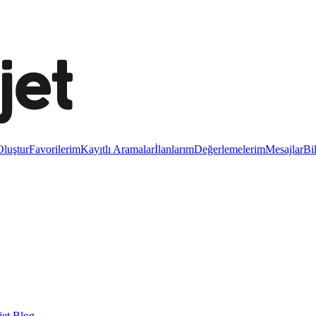
luştur
Favorilerim
Kayıtlı Aramalar
İlanlarım
Değerlemelerim
Mesajlar
Bi
et Blog