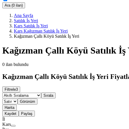
Ara (0 ilan)
Ana Sayfa
Satılık İş Yeri
Kars Satılık İş Yeri
Kars Kağızman Satılık İş Yeri
Kağızman Çallı Köyü Satılık İş Yeri
Kağızman Çallı Köyü Satılık İş 
0
ilan bulundu
Kağızman Çallı Köyü Satılık İş Yeri Fiyatl
Filtrele
3
Sırala
Görünüm
Harita
Kaydet
Paylaş
İl
Kars