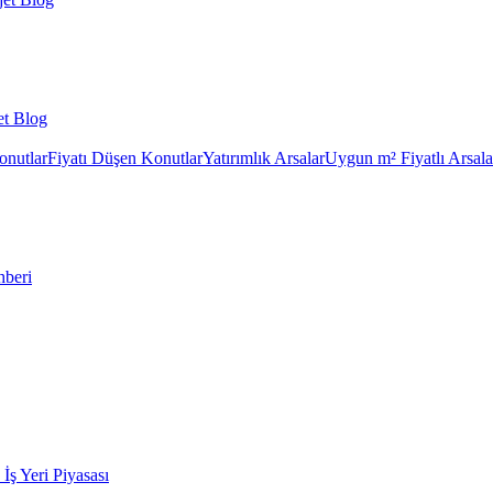
et Blog
onutlar
Fiyatı Düşen Konutlar
Yatırımlık Arsalar
Uygun m² Fiyatlı Arsala
hberi
k İş Yeri Piyasası