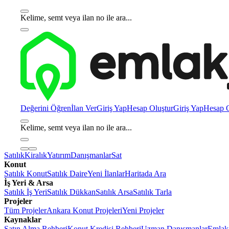
Kelime, semt veya ilan no ile ara...
Değerini Öğren
İlan Ver
Giriş Yap
Hesap Oluştur
Giriş Yap
Hesap O
Kelime, semt veya ilan no ile ara...
Satılık
Kiralık
Yatırım
Danışmanlar
Sat
Konut
Satılık Konut
Satılık Daire
Yeni İlanlar
Haritada Ara
İş Yeri & Arsa
Satılık İş Yeri
Satılık Dükkan
Satılık Arsa
Satılık Tarla
Projeler
Tüm Projeler
Ankara Konut Projeleri
Yeni Projeler
Kaynaklar
Satın Alma Rehberi
Konut Kredisi Rehberi
Uzman Danışmanlar
Emlakj