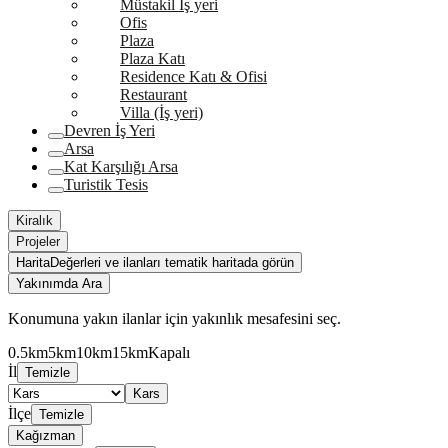
Müstakil İş yeri
Ofis
Plaza
Plaza Katı
Residence Katı & Ofisi
Restaurant
Villa (İş yeri)
Devren İş Yeri
Arsa
Kat Karşılığı Arsa
Turistik Tesis
Kiralık
Projeler
Harita
Değerleri ve ilanları tematik haritada görün
Yakınımda Ara
Konumuna yakın ilanlar için yakınlık mesafesini seç.
0.5km
5km
10km
15km
Kapalı
İl
Temizle
Kars
İlçe
Temizle
Kağızman