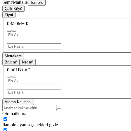
Semt/Mahalle
Temizle
Çallı Köyü
Fiyat
0 ₺
50M+ ₺
—
Metrekare
Brüt m²
Net m²
0 m²
1B+ m²
—
Arama Kelimesi
Otomatik ara
İlan olmayan seçenekleri gizle