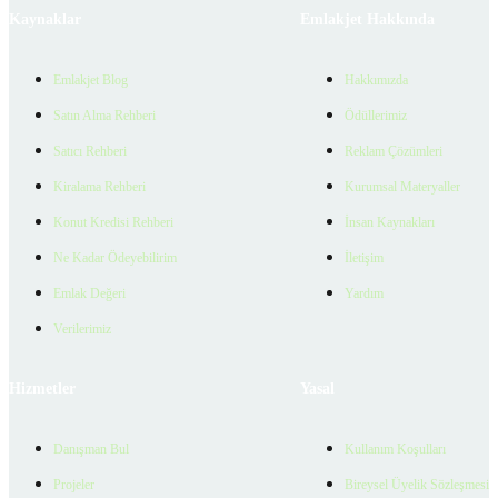
Kaynaklar
Emlakjet Hakkında
Emlakjet Blog
Hakkımızda
Satın Alma Rehberi
Ödüllerimiz
Satıcı Rehberi
Reklam Çözümleri
Kiralama Rehberi
Kurumsal Materyaller
Konut Kredisi Rehberi
İnsan Kaynakları
Ne Kadar Ödeyebilirim
İletişim
Emlak Değeri
Yardım
Verilerimiz
Hizmetler
Yasal
Danışman Bul
Kullanım Koşulları
Projeler
Bireysel Üyelik Sözleşmesi