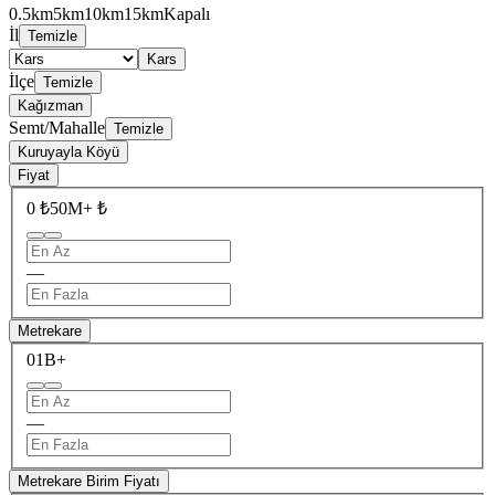
0.5km
5km
10km
15km
Kapalı
İl
Temizle
Kars
İlçe
Temizle
Kağızman
Semt/Mahalle
Temizle
Kuruyayla Köyü
Fiyat
0 ₺
50M+ ₺
—
Metrekare
0
1B+
—
Metrekare Birim Fiyatı