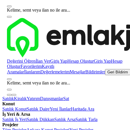
Kelime, semt veya ilan no ile ara...
Değerini Öğren
İlan Ver
Giriş Yap
Hesap Oluştur
Giriş Yap
Hesap
Oluştur
Favorilerim
Kayıtlı
Aramalar
İlanlarım
Değerlemelerim
Mesajlar
Bildirimler
Geri Bildirim
Kelime, semt veya ilan no ile ara...
Satılık
Kiralık
Yatırım
Danışmanlar
Sat
Konut
Satılık Konut
Satılık Daire
Yeni İlanlar
Haritada Ara
İş Yeri & Arsa
Satılık İş Yeri
Satılık Dükkan
Satılık Arsa
Satılık Tarla
Projeler
Tüm Projeler
Ankara Konut Projeleri
Yeni Projeler