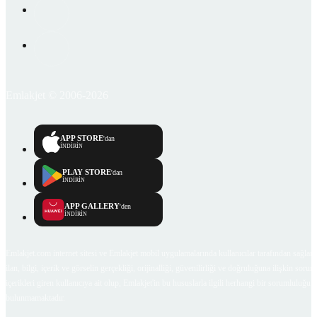
Emlakjet © 2006-2026
APP STORE
'dan
İNDİRİN
PLAY STORE
'dan
İNDİRİN
APP GALLERY
'den
İNDİRİN
Emlakjet.com internet sitesi ve Emlakjet mobil uygulamalarında kullanıcılar tarafından sağlana
ilan, bilgi, içerik ve görselin gerçekliği, orijinalliği, güvenilirliği ve doğruluğuna ilişkin soru
içerikleri giren kullanıcıya ait olup, Emlakjet'in bu hususlarla ilgili herhangi bir sorumluluğu
bulunmamaktadır.