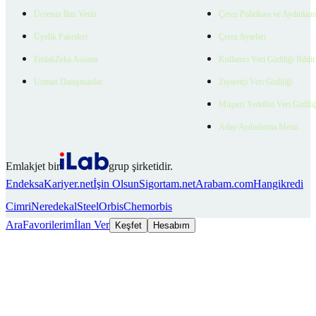
Ücretsiz İlan Verin
Çerez Politikası ve Aydınlat
Üyelik Paketleri
Çerez Ayarları
EmlakZeka Asistan
Kullanıcı Veri Gizliliği Bildi
Uzman Danışmanlar
Ziyaretçi Veri Gizliliği
Müşteri Yetkilisi Veri Gizlili
Aday Aydınlatma Metni
Emlakjet bir
grup şirketidir.
Endeksa
Kariyer.net
İşin Olsun
Sigortam.net
Arabam.com
Hangikredi
Cimri
Neredekal
SteelOrbis
Chemorbis
Ara
Favorilerim
İlan Ver
Keşfet
Hesabım