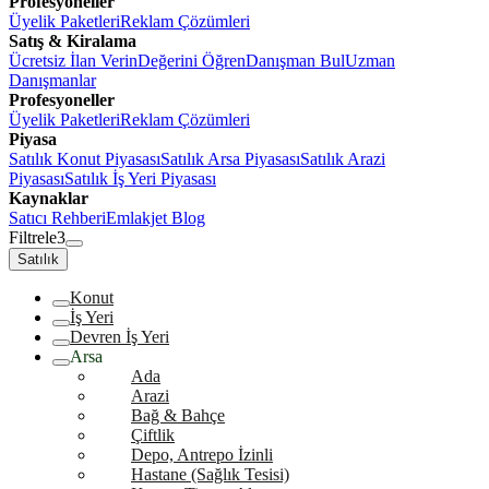
Profesyoneller
Üyelik Paketleri
Reklam Çözümleri
Satış & Kiralama
Ücretsiz İlan Verin
Değerini Öğren
Danışman Bul
Uzman
Danışmanlar
Profesyoneller
Üyelik Paketleri
Reklam Çözümleri
Piyasa
Satılık Konut Piyasası
Satılık Arsa Piyasası
Satılık Arazi
Piyasası
Satılık İş Yeri Piyasası
Kaynaklar
Satıcı Rehberi
Emlakjet Blog
Filtrele
3
Satılık
Konut
İş Yeri
Devren İş Yeri
Arsa
Ada
Arazi
Bağ & Bahçe
Çiftlik
Depo, Antrepo İzinli
Hastane (Sağlık Tesisi)