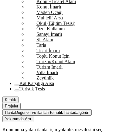
Konut+Ticaret Alanı
Konut İmarlı
Maden Ocağı
Muhtelif Arsa
Okul (Eğitim Tesisi)
Özel Kullanım
Sanayi İmarlı
Sit Alanı
Tarla
Ticari İmarlı
Toplu Konut İçin
Turizm/Konut Alanı
Turizm İmarlı
Villa İmarlı
Zeytinlik
Kat Karşılığı Arsa
Turistik Tesis
Kiralık
Projeler
Harita
Değerleri ve ilanları tematik haritada görün
Yakınımda Ara
Konumuna yakın ilanlar için yakınlık mesafesini seç.