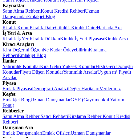
Kaynaklar
Satın Alma Rehberi
Konut Kredisi Rehberi
Uzman
Danışmanlar
Emlakjet Blog
Konut
Kiralık Konut
Kiralık Daire
Günlük Kiralık Daire
Haritada Ara
İş Yeri & Arsa
Kiralık İş Yeri
Kiralık Dükkan
Kiralık İş Yeri Piyasası
Kiralık Arsa
Kiracı Araçları
Kira Değerini Öğren
Ne Kadar Ödeyebilirim
Kiralama
Rehberi
Emlakjet Blog
İlanlar
Yatırımlık Konutlar
Kira Geliri Yüksek Konutlar
Hızlı Geri Dönüşlü
Konutlar
Fiyatı Düşen Konutlar
Yatırımlık Arsalar
Uygun m² Fiyatlı
Arsalar
Piyasa
Emlak Piyasası
Demografi Analizi
Değer Haritaları
Verilerimiz
Keşfet
Emlakjet Blog
Uzman Danışmanlar
GYF (Gayrimenkul Yatırım
Fonu)
Rehberler
Satın Alma Rehberi
Satıcı Rehberi
Kiralama Rehberi
Konut Kredisi
Rehberi
Danışman Ara
Emlak Danışmanları
Emlak Ofisleri
Uzman Danışmanlar