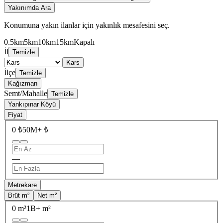
Yakınımda Ara
Konumuna yakın ilanlar için yakınlık mesafesini seç.
0.5km
5km
10km
15km
Kapalı
İl
Temizle
Kars
İlçe
Temizle
Kağızman
Semt/Mahalle
Temizle
Yankıpınar Köyü
Fiyat
0 ₺
50M+ ₺
—
Metrekare
Brüt m²
Net m²
0 m²
1B+ m²