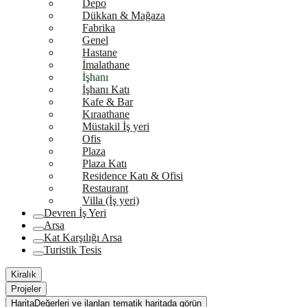
Depo
Dükkan & Mağaza
Fabrika
Genel
Hastane
İmalathane
İşhanı
İşhanı Katı
Kafe & Bar
Kıraathane
Müstakil İş yeri
Ofis
Plaza
Plaza Katı
Residence Katı & Ofisi
Restaurant
Villa (İş yeri)
Devren İş Yeri
Arsa
Kat Karşılığı Arsa
Turistik Tesis
Kiralık
Projeler
Harita
Değerleri ve ilanları tematik haritada görün