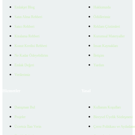
Emlakjet Blog
Hakkımızda
Satın Alma Rehberi
Ödüllerimiz
Satıcı Rehberi
Reklam Çözümleri
Kiralama Rehberi
Kurumsal Materyaller
Konut Kredisi Rehberi
İnsan Kaynakları
Ne Kadar Ödeyebilirim
İletişim
Emlak Değeri
Yardım
Verilerimiz
Hizmetler
Yasal
Danışman Bul
Kullanım Koşulları
Projeler
Bireysel Üyelik Sözleşmesi
Ücretsiz İlan Verin
Çerez Politikası ve Aydınlat