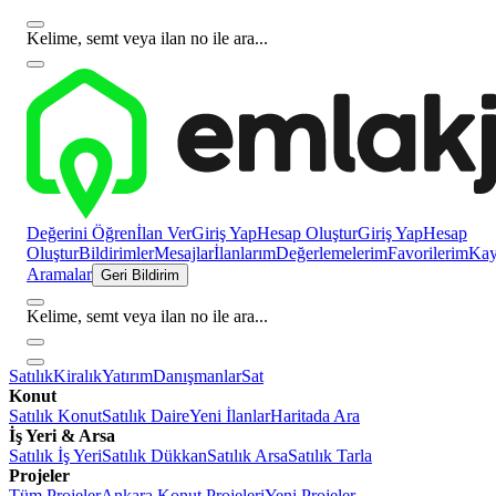
Kelime, semt veya ilan no ile ara...
Değerini Öğren
İlan Ver
Giriş Yap
Hesap Oluştur
Giriş Yap
Hesap
Oluştur
Bildirimler
Mesajlar
İlanlarım
Değerlemelerim
Favorilerim
Kayı
Aramalar
Geri Bildirim
Kelime, semt veya ilan no ile ara...
Satılık
Kiralık
Yatırım
Danışmanlar
Sat
Konut
Satılık Konut
Satılık Daire
Yeni İlanlar
Haritada Ara
İş Yeri & Arsa
Satılık İş Yeri
Satılık Dükkan
Satılık Arsa
Satılık Tarla
Projeler
Tüm Projeler
Ankara Konut Projeleri
Yeni Projeler