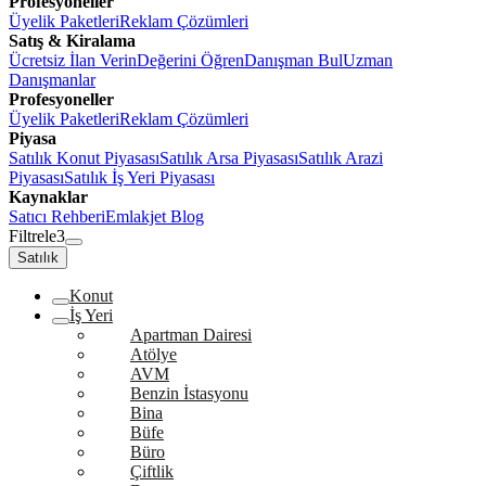
Profesyoneller
Üyelik Paketleri
Reklam Çözümleri
Satış & Kiralama
Ücretsiz İlan Verin
Değerini Öğren
Danışman Bul
Uzman
Danışmanlar
Profesyoneller
Üyelik Paketleri
Reklam Çözümleri
Piyasa
Satılık Konut Piyasası
Satılık Arsa Piyasası
Satılık Arazi
Piyasası
Satılık İş Yeri Piyasası
Kaynaklar
Satıcı Rehberi
Emlakjet Blog
Filtrele
3
Satılık
Konut
İş Yeri
Apartman Dairesi
Atölye
AVM
Benzin İstasyonu
Bina
Büfe
Büro
Çiftlik