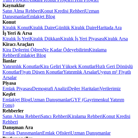
Kaynaklar
Satın Alma Rehberi
Konut Kredisi Rehberi
Uzman
Danışmanlar
Emlakjet Blog
Konut
Kiralık Konut
Kiralık Daire
Günlük Kiralık Daire
Haritada Ara
İş Yeri & Arsa
Kiralık İş Yeri
Kiralık Dükkan
Kiralık İş Yeri Piyasası
Kiralık Arsa
Kiracı Araçları
Kira Değerini Öğren
Ne Kadar Ödeyebilirim
Kiralama
Rehberi
Emlakjet Blog
İlanlar
Yatırımlık Konutlar
Kira Geliri Yüksek Konutlar
Hızlı Geri Dönüşlü
Konutlar
Fiyatı Düşen Konutlar
Yatırımlık Arsalar
Uygun m² Fiyatlı
Arsalar
Piyasa
Emlak Piyasası
Demografi Analizi
Değer Haritaları
Verilerimiz
Keşfet
Emlakjet Blog
Uzman Danışmanlar
GYF (Gayrimenkul Yatırım
Fonu)
Rehberler
Satın Alma Rehberi
Satıcı Rehberi
Kiralama Rehberi
Konut Kredisi
Rehberi
Danışman Ara
Emlak Danışmanları
Emlak Ofisleri
Uzman Danışmanlar