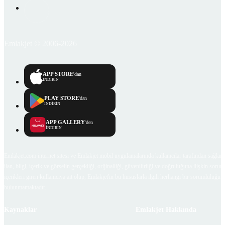
Emlakjet © 2006-2026
APP STORE
'dan
İNDİRİN
PLAY STORE
'dan
İNDİRİN
APP GALLERY
'den
İNDİRİN
Emlakjet.com internet sitesi ve Emlakjet mobil uygulamalarında kullanıcılar tarafından sağlana
ilan, bilgi, içerik ve görselin gerçekliği, orijinalliği, güvenilirliği ve doğruluğuna ilişkin soru
içerikleri giren kullanıcıya ait olup, Emlakjet'in bu hususlarla ilgili herhangi bir sorumluluğu
bulunmamaktadır.
Kaynaklar
Emlakjet Hakkında