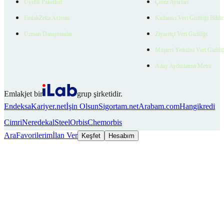
Üyelik Paketleri
Çerez Ayarları
EmlakZeka Asistan
Kullanıcı Veri Gizliliği Bildi
Uzman Danışmanlar
Ziyaretçi Veri Gizliliği
Müşteri Yetkilisi Veri Gizlili
Aday Aydınlatma Metni
Emlakjet bir
grup şirketidir.
Endeksa
Kariyer.net
İşin Olsun
Sigortam.net
Arabam.com
Hangikredi
Cimri
Neredekal
SteelOrbis
Chemorbis
Ara
Favorilerim
İlan Ver
Keşfet
Hesabım