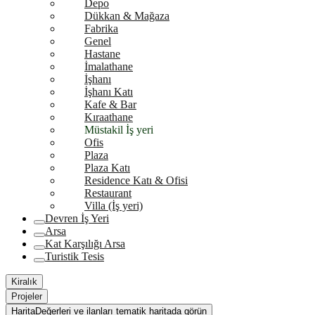
Depo
Dükkan & Mağaza
Fabrika
Genel
Hastane
İmalathane
İşhanı
İşhanı Katı
Kafe & Bar
Kıraathane
Müstakil İş yeri
Ofis
Plaza
Plaza Katı
Residence Katı & Ofisi
Restaurant
Villa (İş yeri)
Devren İş Yeri
Arsa
Kat Karşılığı Arsa
Turistik Tesis
Kiralık
Projeler
Harita
Değerleri ve ilanları tematik haritada görün