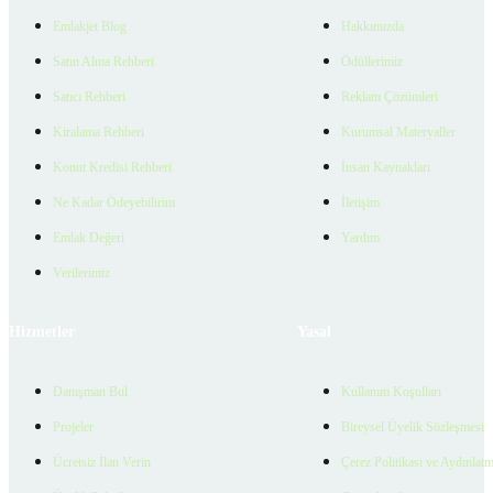
Emlakjet Blog
Hakkımızda
Satın Alma Rehberi
Ödüllerimiz
Satıcı Rehberi
Reklam Çözümleri
Kiralama Rehberi
Kurumsal Materyaller
Konut Kredisi Rehberi
İnsan Kaynakları
Ne Kadar Ödeyebilirim
İletişim
Emlak Değeri
Yardım
Verilerimiz
Hizmetler
Yasal
Danışman Bul
Kullanım Koşulları
Projeler
Bireysel Üyelik Sözleşmesi
Ücretsiz İlan Verin
Çerez Politikası ve Aydınlat