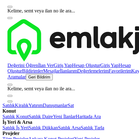
Kelime, semt veya ilan no ile ara...
Değerini Öğren
İlan Ver
Giriş Yap
Hesap Oluştur
Giriş Yap
Hesap
Oluştur
Bildirimler
Mesajlar
İlanlarım
Değerlemelerim
Favorilerim
Kayı
Aramalar
Geri Bildirim
Kelime, semt veya ilan no ile ara...
Satılık
Kiralık
Yatırım
Danışmanlar
Sat
Konut
Satılık Konut
Satılık Daire
Yeni İlanlar
Haritada Ara
İş Yeri & Arsa
Satılık İş Yeri
Satılık Dükkan
Satılık Arsa
Satılık Tarla
Projeler
Tüm Projeler
Ankara Konut Projeleri
Yeni Projeler