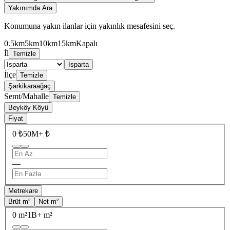
Yakınımda Ara
Konumuna yakın ilanlar için yakınlık mesafesini seç.
0.5km
5km
10km
15km
Kapalı
İl
Temizle
Isparta
İlçe
Temizle
Şarkikaraağaç
Semt/Mahalle
Temizle
Beyköy Köyü
Fiyat
0 ₺
50M+ ₺
—
Metrekare
Brüt m²
Net m²
0 m²
1B+ m²