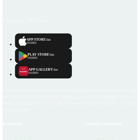
Emlakjet © 2006-2026
APP STORE
'dan
İNDİRİN
PLAY STORE
'dan
İNDİRİN
APP GALLERY
'den
İNDİRİN
Emlakjet.com internet sitesi ve Emlakjet mobil uygulamalarında kullanıcılar tarafından sağlana
ilan, bilgi, içerik ve görselin gerçekliği, orijinalliği, güvenilirliği ve doğruluğuna ilişkin soru
içerikleri giren kullanıcıya ait olup, Emlakjet'in bu hususlarla ilgili herhangi bir sorumluluğu
bulunmamaktadır.
Kaynaklar
Emlakjet Hakkında