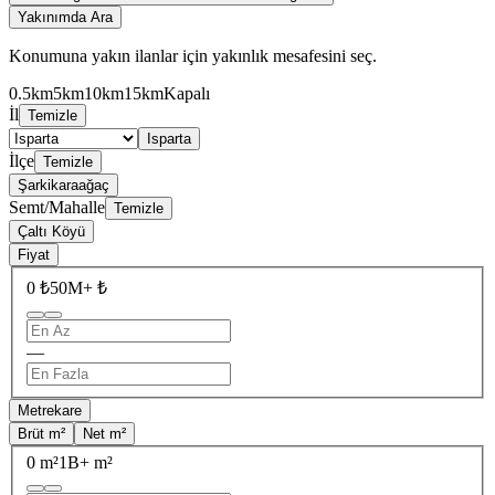
Yakınımda Ara
Konumuna yakın ilanlar için yakınlık mesafesini seç.
0.5km
5km
10km
15km
Kapalı
İl
Temizle
Isparta
İlçe
Temizle
Şarkikaraağaç
Semt/Mahalle
Temizle
Çaltı Köyü
Fiyat
0 ₺
50M+ ₺
—
Metrekare
Brüt m²
Net m²
0 m²
1B+ m²