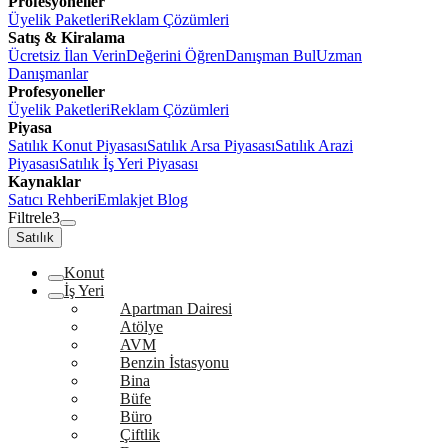
Profesyoneller
Üyelik Paketleri
Reklam Çözümleri
Satış & Kiralama
Ücretsiz İlan Verin
Değerini Öğren
Danışman Bul
Uzman
Danışmanlar
Profesyoneller
Üyelik Paketleri
Reklam Çözümleri
Piyasa
Satılık Konut Piyasası
Satılık Arsa Piyasası
Satılık Arazi
Piyasası
Satılık İş Yeri Piyasası
Kaynaklar
Satıcı Rehberi
Emlakjet Blog
Filtrele
3
Satılık
Konut
İş Yeri
Apartman Dairesi
Atölye
AVM
Benzin İstasyonu
Bina
Büfe
Büro
Çiftlik