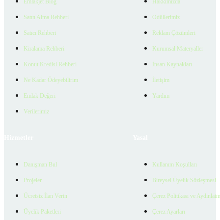
Emlakjet Blog
Hakkımızda
Satın Alma Rehberi
Ödüllerimiz
Satıcı Rehberi
Reklam Çözümleri
Kiralama Rehberi
Kurumsal Materyaller
Konut Kredisi Rehberi
İnsan Kaynakları
Ne Kadar Ödeyebilirim
İletişim
Emlak Değeri
Yardım
Verilerimiz
Hizmetler
Yasal
Danışman Bul
Kullanım Koşulları
Projeler
Bireysel Üyelik Sözleşmesi
Ücretsiz İlan Verin
Çerez Politikası ve Aydınlat
Üyelik Paketleri
Çerez Ayarları