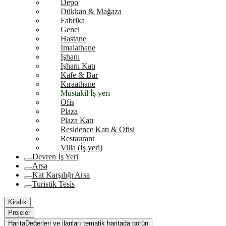
Depo
Dükkan & Mağaza
Fabrika
Genel
Hastane
İmalathane
İşhanı
İşhanı Katı
Kafe & Bar
Kıraathane
Müstakil İş yeri
Ofis
Plaza
Plaza Katı
Residence Katı & Ofisi
Restaurant
Villa (İş yeri)
Devren İş Yeri
Arsa
Kat Karşılığı Arsa
Turistik Tesis
Kiralık
Projeler
Harita
Değerleri ve ilanları tematik haritada görün