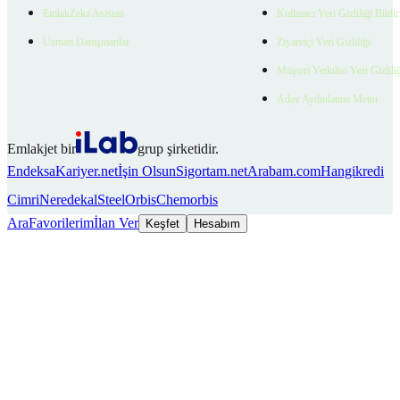
EmlakZeka Asistan
Kullanıcı Veri Gizliliği Bildi
Uzman Danışmanlar
Ziyaretçi Veri Gizliliği
Müşteri Yetkilisi Veri Gizlili
Aday Aydınlatma Metni
Emlakjet bir
grup şirketidir.
Endeksa
Kariyer.net
İşin Olsun
Sigortam.net
Arabam.com
Hangikredi
Cimri
Neredekal
SteelOrbis
Chemorbis
Ara
Favorilerim
İlan Ver
Keşfet
Hesabım