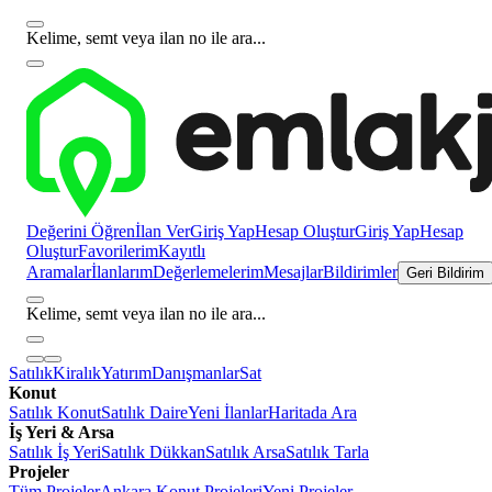
Kelime, semt veya ilan no ile ara...
Değerini Öğren
İlan Ver
Giriş Yap
Hesap Oluştur
Giriş Yap
Hesap
Oluştur
Favorilerim
Kayıtlı
Aramalar
İlanlarım
Değerlemelerim
Mesajlar
Bildirimler
Geri Bildirim
Kelime, semt veya ilan no ile ara...
Satılık
Kiralık
Yatırım
Danışmanlar
Sat
Konut
Satılık Konut
Satılık Daire
Yeni İlanlar
Haritada Ara
İş Yeri & Arsa
Satılık İş Yeri
Satılık Dükkan
Satılık Arsa
Satılık Tarla
Projeler
Tüm Projeler
Ankara Konut Projeleri
Yeni Projeler