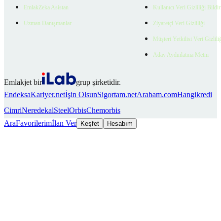
EmlakZeka Asistan
Kullanıcı Veri Gizliliği Bildi
Uzman Danışmanlar
Ziyaretçi Veri Gizliliği
Müşteri Yetkilisi Veri Gizlili
Aday Aydınlatma Metni
Emlakjet bir
grup şirketidir.
Endeksa
Kariyer.net
İşin Olsun
Sigortam.net
Arabam.com
Hangikredi
Cimri
Neredekal
SteelOrbis
Chemorbis
Ara
Favorilerim
İlan Ver
Keşfet
Hesabım