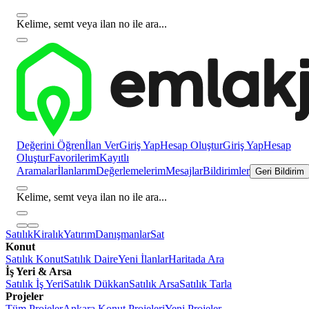
Kelime, semt veya ilan no ile ara...
Değerini Öğren
İlan Ver
Giriş Yap
Hesap Oluştur
Giriş Yap
Hesap
Oluştur
Favorilerim
Kayıtlı
Aramalar
İlanlarım
Değerlemelerim
Mesajlar
Bildirimler
Geri Bildirim
Kelime, semt veya ilan no ile ara...
Satılık
Kiralık
Yatırım
Danışmanlar
Sat
Konut
Satılık Konut
Satılık Daire
Yeni İlanlar
Haritada Ara
İş Yeri & Arsa
Satılık İş Yeri
Satılık Dükkan
Satılık Arsa
Satılık Tarla
Projeler
Tüm Projeler
Ankara Konut Projeleri
Yeni Projeler