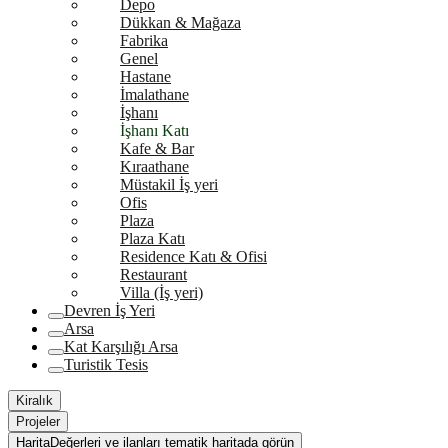
Depo
Dükkan & Mağaza
Fabrika
Genel
Hastane
İmalathane
İşhanı
İşhanı Katı
Kafe & Bar
Kıraathane
Müstakil İş yeri
Ofis
Plaza
Plaza Katı
Residence Katı & Ofisi
Restaurant
Villa (İş yeri)
Devren İş Yeri
Arsa
Kat Karşılığı Arsa
Turistik Tesis
Kiralık
Projeler
Harita
Değerleri ve ilanları tematik haritada görün