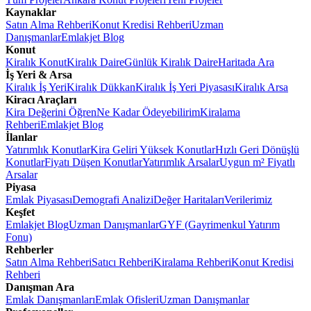
Kaynaklar
Satın Alma Rehberi
Konut Kredisi Rehberi
Uzman
Danışmanlar
Emlakjet Blog
Konut
Kiralık Konut
Kiralık Daire
Günlük Kiralık Daire
Haritada Ara
İş Yeri & Arsa
Kiralık İş Yeri
Kiralık Dükkan
Kiralık İş Yeri Piyasası
Kiralık Arsa
Kiracı Araçları
Kira Değerini Öğren
Ne Kadar Ödeyebilirim
Kiralama
Rehberi
Emlakjet Blog
İlanlar
Yatırımlık Konutlar
Kira Geliri Yüksek Konutlar
Hızlı Geri Dönüşlü
Konutlar
Fiyatı Düşen Konutlar
Yatırımlık Arsalar
Uygun m² Fiyatlı
Arsalar
Piyasa
Emlak Piyasası
Demografi Analizi
Değer Haritaları
Verilerimiz
Keşfet
Emlakjet Blog
Uzman Danışmanlar
GYF (Gayrimenkul Yatırım
Fonu)
Rehberler
Satın Alma Rehberi
Satıcı Rehberi
Kiralama Rehberi
Konut Kredisi
Rehberi
Danışman Ara
Emlak Danışmanları
Emlak Ofisleri
Uzman Danışmanlar