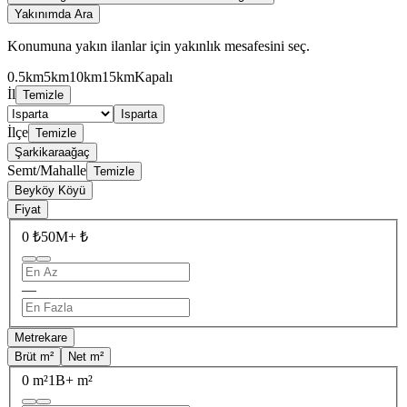
Yakınımda Ara
Konumuna yakın ilanlar için yakınlık mesafesini seç.
0.5km
5km
10km
15km
Kapalı
İl
Temizle
Isparta
İlçe
Temizle
Şarkikaraağaç
Semt/Mahalle
Temizle
Beyköy Köyü
Fiyat
0 ₺
50M+ ₺
—
Metrekare
Brüt m²
Net m²
0 m²
1B+ m²