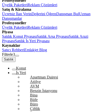
Profesyoneller
Üyelik Paketleri
Reklam Çözümleri
Satış & Kiralama
Ücretsiz İlan Verin
Değerini Öğren
Danışman Bul
Uzman
Danışmanlar
Profesyoneller
Üyelik Paketleri
Reklam Çözümleri
Piyasa
Satılık Konut Piyasası
Satılık Arsa Piyasası
Satılık Arazi
Piyasası
Satılık İş Yeri Piyasası
Kaynaklar
Satıcı Rehberi
Emlakjet Blog
Filtrele
3
Satılık
Konut
İş Yeri
Apartman Dairesi
Atölye
AVM
Benzin İstasyonu
Bina
Büfe
Büro
Çiftlik