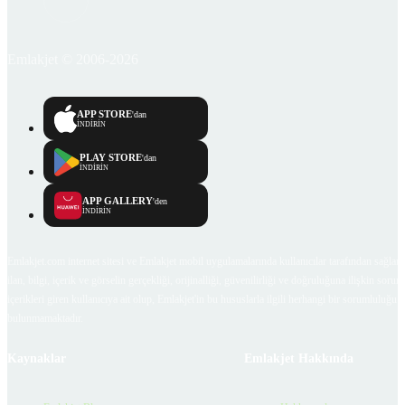
Emlakjet © 2006-2026
APP STORE
'dan
İNDİRİN
PLAY STORE
'dan
İNDİRİN
APP GALLERY
'den
İNDİRİN
Emlakjet.com internet sitesi ve Emlakjet mobil uygulamalarında kullanıcılar tarafından sağlana
ilan, bilgi, içerik ve görselin gerçekliği, orijinalliği, güvenilirliği ve doğruluğuna ilişkin soru
içerikleri giren kullanıcıya ait olup, Emlakjet'in bu hususlarla ilgili herhangi bir sorumluluğu
bulunmamaktadır.
Kaynaklar
Emlakjet Hakkında