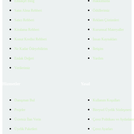
Emlakjet Blog
Hakkımızda
Satın Alma Rehberi
Ödüllerimiz
Satıcı Rehberi
Reklam Çözümleri
Kiralama Rehberi
Kurumsal Materyaller
Konut Kredisi Rehberi
İnsan Kaynakları
Ne Kadar Ödeyebilirim
İletişim
Emlak Değeri
Yardım
Verilerimiz
Hizmetler
Yasal
Danışman Bul
Kullanım Koşulları
Projeler
Bireysel Üyelik Sözleşmesi
Ücretsiz İlan Verin
Çerez Politikası ve Aydınlat
Üyelik Paketleri
Çerez Ayarları