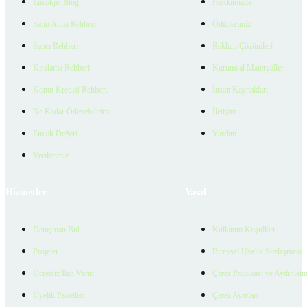
Emlakjet Blog
Hakkımızda
Satın Alma Rehberi
Ödüllerimiz
Satıcı Rehberi
Reklam Çözümleri
Kiralama Rehberi
Kurumsal Materyaller
Konut Kredisi Rehberi
İnsan Kaynakları
Ne Kadar Ödeyebilirim
İletişim
Emlak Değeri
Yardım
Verilerimiz
Hizmetler
Yasal
Danışman Bul
Kullanım Koşulları
Projeler
Bireysel Üyelik Sözleşmesi
Ücretsiz İlan Verin
Çerez Politikası ve Aydınlat
Üyelik Paketleri
Çerez Ayarları