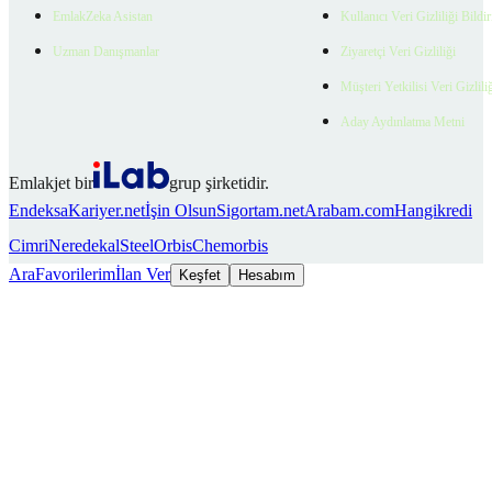
EmlakZeka Asistan
Kullanıcı Veri Gizliliği Bildi
Uzman Danışmanlar
Ziyaretçi Veri Gizliliği
Müşteri Yetkilisi Veri Gizlili
Aday Aydınlatma Metni
Emlakjet bir
grup şirketidir.
Endeksa
Kariyer.net
İşin Olsun
Sigortam.net
Arabam.com
Hangikredi
Cimri
Neredekal
SteelOrbis
Chemorbis
Ara
Favorilerim
İlan Ver
Keşfet
Hesabım