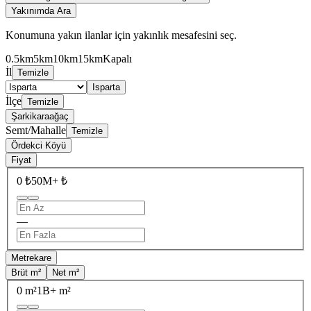
Yakınımda Ara
Konumuna yakın ilanlar için yakınlık mesafesini seç.
0.5km
5km
10km
15km
Kapalı
İl
Temizle
Isparta
İlçe
Temizle
Şarkikaraağaç
Semt/Mahalle
Temizle
Ördekci Köyü
Fiyat
0 ₺
50M+ ₺
—
Metrekare
Brüt m²
Net m²
0 m²
1B+ m²