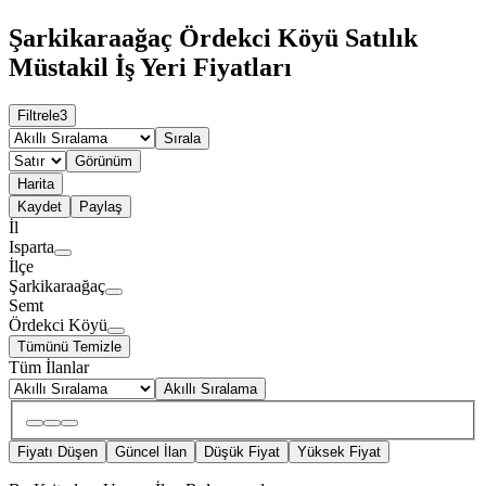
Şarkikaraağaç Ördekci Köyü Satılık
Müstakil İş Yeri Fiyatları
Filtrele
3
Sırala
Görünüm
Harita
Kaydet
Paylaş
İl
Isparta
İlçe
Şarkikaraağaç
Semt
Ördekci Köyü
Tümünü Temizle
Tüm İlanlar
Akıllı Sıralama
Fiyatı Düşen
Güncel İlan
Düşük Fiyat
Yüksek Fiyat