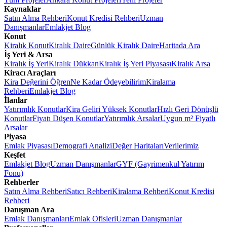
Kaynaklar
Satın Alma Rehberi
Konut Kredisi Rehberi
Uzman
Danışmanlar
Emlakjet Blog
Konut
Kiralık Konut
Kiralık Daire
Günlük Kiralık Daire
Haritada Ara
İş Yeri & Arsa
Kiralık İş Yeri
Kiralık Dükkan
Kiralık İş Yeri Piyasası
Kiralık Arsa
Kiracı Araçları
Kira Değerini Öğren
Ne Kadar Ödeyebilirim
Kiralama
Rehberi
Emlakjet Blog
İlanlar
Yatırımlık Konutlar
Kira Geliri Yüksek Konutlar
Hızlı Geri Dönüşlü
Konutlar
Fiyatı Düşen Konutlar
Yatırımlık Arsalar
Uygun m² Fiyatlı
Arsalar
Piyasa
Emlak Piyasası
Demografi Analizi
Değer Haritaları
Verilerimiz
Keşfet
Emlakjet Blog
Uzman Danışmanlar
GYF (Gayrimenkul Yatırım
Fonu)
Rehberler
Satın Alma Rehberi
Satıcı Rehberi
Kiralama Rehberi
Konut Kredisi
Rehberi
Danışman Ara
Emlak Danışmanları
Emlak Ofisleri
Uzman Danışmanlar