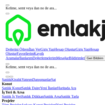
Kelime, semt veya ilan no ile ara...
Değerini Öğren
İlan Ver
Giriş Yap
Hesap Oluştur
Giriş Yap
Hesap
Oluştur
Favorilerim
Kayıtlı
Aramalar
İlanlarım
Değerlemelerim
Mesajlar
Bildirimler
Geri Bildirim
Kelime, semt veya ilan no ile ara...
Satılık
Kiralık
Yatırım
Danışmanlar
Sat
Konut
Satılık Konut
Satılık Daire
Yeni İlanlar
Haritada Ara
İş Yeri & Arsa
Satılık İş Yeri
Satılık Dükkan
Satılık Arsa
Satılık Tarla
Projeler
Tüm Projeler
Ankara Konut Projeleri
Yeni Projeler