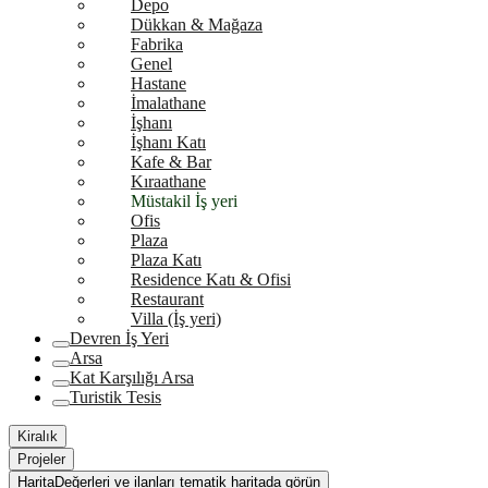
Depo
Dükkan & Mağaza
Fabrika
Genel
Hastane
İmalathane
İşhanı
İşhanı Katı
Kafe & Bar
Kıraathane
Müstakil İş yeri
Ofis
Plaza
Plaza Katı
Residence Katı & Ofisi
Restaurant
Villa (İş yeri)
Devren İş Yeri
Arsa
Kat Karşılığı Arsa
Turistik Tesis
Kiralık
Projeler
Harita
Değerleri ve ilanları tematik haritada görün