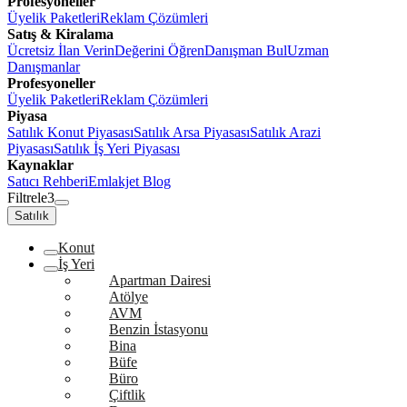
Profesyoneller
Üyelik Paketleri
Reklam Çözümleri
Satış & Kiralama
Ücretsiz İlan Verin
Değerini Öğren
Danışman Bul
Uzman
Danışmanlar
Profesyoneller
Üyelik Paketleri
Reklam Çözümleri
Piyasa
Satılık Konut Piyasası
Satılık Arsa Piyasası
Satılık Arazi
Piyasası
Satılık İş Yeri Piyasası
Kaynaklar
Satıcı Rehberi
Emlakjet Blog
Filtrele
3
Satılık
Konut
İş Yeri
Apartman Dairesi
Atölye
AVM
Benzin İstasyonu
Bina
Büfe
Büro
Çiftlik