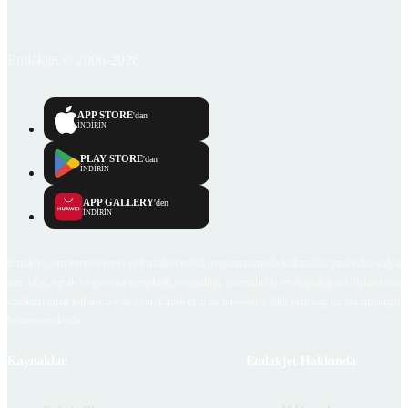
Emlakjet © 2006-2026
APP STORE
'dan
İNDİRİN
PLAY STORE
'dan
İNDİRİN
APP GALLERY
'den
İNDİRİN
Emlakjet.com internet sitesi ve Emlakjet mobil uygulamalarında kullanıcılar tarafından sağlana
ilan, bilgi, içerik ve görselin gerçekliği, orijinalliği, güvenilirliği ve doğruluğuna ilişkin soru
içerikleri giren kullanıcıya ait olup, Emlakjet'in bu hususlarla ilgili herhangi bir sorumluluğu
bulunmamaktadır.
Kaynaklar
Emlakjet Hakkında