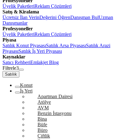
Profesyoneller
Üyelik Paketleri
Reklam Çözümleri
Satış & Kiralama
Ücretsiz İlan Verin
Değerini Öğren
Danışman Bul
Uzman
Danışmanlar
Profesyoneller
Üyelik Paketleri
Reklam Çözümleri
Piyasa
Satılık Konut Piyasası
Satılık Arsa Piyasası
Satılık Arazi
Piyasası
Satılık İş Yeri Piyasası
Kaynaklar
Satıcı Rehberi
Emlakjet Blog
Filtrele
3
Satılık
Konut
İş Yeri
Apartman Dairesi
Atölye
AVM
Benzin İstasyonu
Bina
Büfe
Büro
Çiftlik