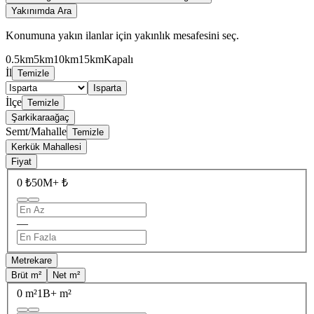
Yakınımda Ara
Konumuna yakın ilanlar için yakınlık mesafesini seç.
0.5km
5km
10km
15km
Kapalı
İl
Temizle
Isparta
İlçe
Temizle
Şarkikaraağaç
Semt/Mahalle
Temizle
Kerkük Mahallesi
Fiyat
0 ₺
50M+ ₺
—
Metrekare
Brüt m²
Net m²
0 m²
1B+ m²