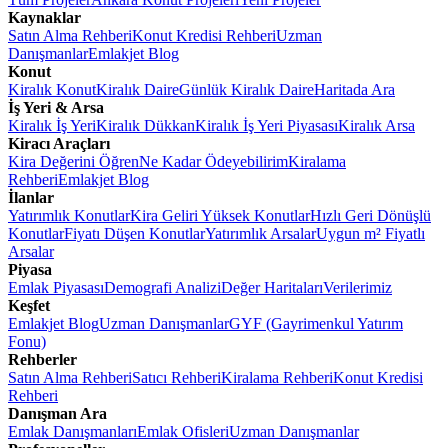
Kaynaklar
Satın Alma Rehberi
Konut Kredisi Rehberi
Uzman
Danışmanlar
Emlakjet Blog
Konut
Kiralık Konut
Kiralık Daire
Günlük Kiralık Daire
Haritada Ara
İş Yeri & Arsa
Kiralık İş Yeri
Kiralık Dükkan
Kiralık İş Yeri Piyasası
Kiralık Arsa
Kiracı Araçları
Kira Değerini Öğren
Ne Kadar Ödeyebilirim
Kiralama
Rehberi
Emlakjet Blog
İlanlar
Yatırımlık Konutlar
Kira Geliri Yüksek Konutlar
Hızlı Geri Dönüşlü
Konutlar
Fiyatı Düşen Konutlar
Yatırımlık Arsalar
Uygun m² Fiyatlı
Arsalar
Piyasa
Emlak Piyasası
Demografi Analizi
Değer Haritaları
Verilerimiz
Keşfet
Emlakjet Blog
Uzman Danışmanlar
GYF (Gayrimenkul Yatırım
Fonu)
Rehberler
Satın Alma Rehberi
Satıcı Rehberi
Kiralama Rehberi
Konut Kredisi
Rehberi
Danışman Ara
Emlak Danışmanları
Emlak Ofisleri
Uzman Danışmanlar