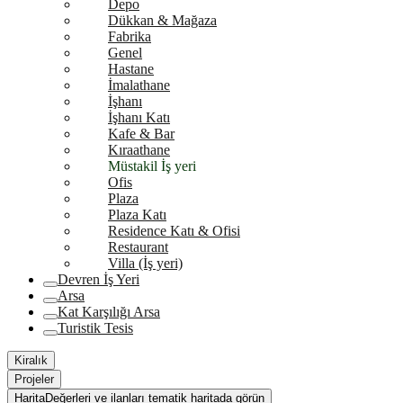
Depo
Dükkan & Mağaza
Fabrika
Genel
Hastane
İmalathane
İşhanı
İşhanı Katı
Kafe & Bar
Kıraathane
Müstakil İş yeri
Ofis
Plaza
Plaza Katı
Residence Katı & Ofisi
Restaurant
Villa (İş yeri)
Devren İş Yeri
Arsa
Kat Karşılığı Arsa
Turistik Tesis
Kiralık
Projeler
Harita
Değerleri ve ilanları tematik haritada görün