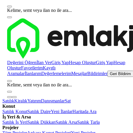
Kelime, semt veya ilan no ile ara...
Değerini Öğren
İlan Ver
Giriş Yap
Hesap Oluştur
Giriş Yap
Hesap
Oluştur
Favorilerim
Kayıtlı
Aramalar
İlanlarım
Değerlemelerim
Mesajlar
Bildirimler
Geri Bildirim
Kelime, semt veya ilan no ile ara...
Satılık
Kiralık
Yatırım
Danışmanlar
Sat
Konut
Satılık Konut
Satılık Daire
Yeni İlanlar
Haritada Ara
İş Yeri & Arsa
Satılık İş Yeri
Satılık Dükkan
Satılık Arsa
Satılık Tarla
Projeler
Tüm Projeler
Ankara Konut Projeleri
Yeni Projeler