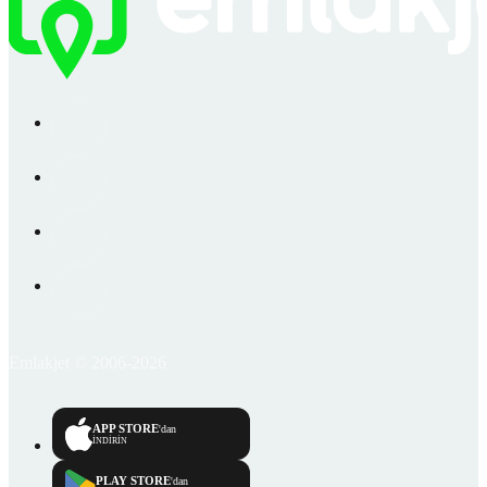
Emlakjet © 2006-2026
APP STORE
'dan
İNDİRİN
PLAY STORE
'dan