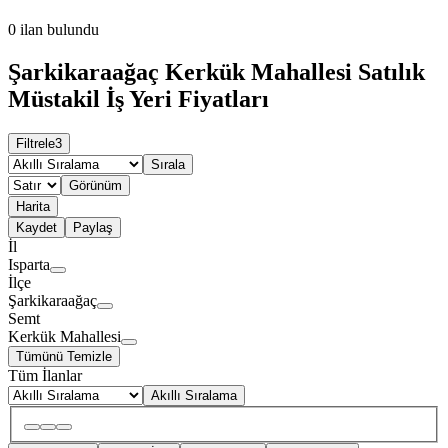
0
ilan bulundu
Şarkikaraağaç Kerkük Mahallesi Satılık
Müstakil İş Yeri Fiyatları
Filtrele
3
Sırala
Görünüm
Harita
Kaydet
Paylaş
İl
Isparta
İlçe
Şarkikaraağaç
Semt
Kerkük Mahallesi
Tümünü Temizle
Tüm İlanlar
Akıllı Sıralama