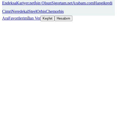
Endeksa
Kariyer.net
İşin Olsun
Sigortam.net
Arabam.com
Hangikredi
Cimri
Neredekal
SteelOrbis
Chemorbis
Ara
Favorilerim
İlan Ver
Keşfet
Hesabım