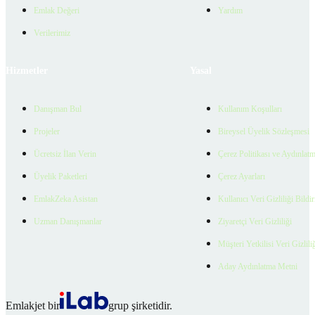
Emlak Değeri
Yardım
Verilerimiz
Hizmetler
Yasal
Danışman Bul
Kullanım Koşulları
Projeler
Bireysel Üyelik Sözleşmesi
Ücretsiz İlan Verin
Çerez Politikası ve Aydınlat
Üyelik Paketleri
Çerez Ayarları
EmlakZeka Asistan
Kullanıcı Veri Gizliliği Bildi
Uzman Danışmanlar
Ziyaretçi Veri Gizliliği
Müşteri Yetkilisi Veri Gizlili
Aday Aydınlatma Metni
Emlakjet bir
grup şirketidir.