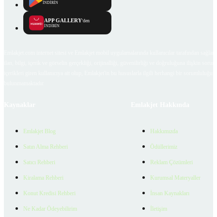
İNDİRİN
APP GALLERY
'den
İNDİRİN
Emlakjet.com internet sitesi ve Emlakjet mobil uygulamalarında kullanıcılar tarafından sağlana
ilan, bilgi, içerik ve görselin gerçekliği, orijinalliği, güvenilirliği ve doğruluğuna ilişkin soru
içerikleri giren kullanıcıya ait olup, Emlakjet'in bu hususlarla ilgili herhangi bir sorumluluğu
bulunmamaktadır.
Kaynaklar
Emlakjet Hakkında
Emlakjet Blog
Hakkımızda
Satın Alma Rehberi
Ödüllerimiz
Satıcı Rehberi
Reklam Çözümleri
Kiralama Rehberi
Kurumsal Materyaller
Konut Kredisi Rehberi
İnsan Kaynakları
Ne Kadar Ödeyebilirim
İletişim