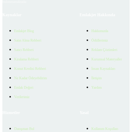
bulunmamaktadır.
Kaynaklar
Emlakjet Hakkında
Emlakjet Blog
Hakkımızda
Satın Alma Rehberi
Ödüllerimiz
Satıcı Rehberi
Reklam Çözümleri
Kiralama Rehberi
Kurumsal Materyaller
Konut Kredisi Rehberi
İnsan Kaynakları
Ne Kadar Ödeyebilirim
İletişim
Emlak Değeri
Yardım
Verilerimiz
Hizmetler
Yasal
Danışman Bul
Kullanım Koşulları