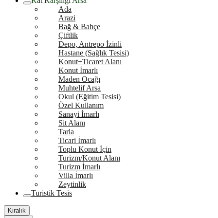
Kat Karşılığı Arsa
Ada
Arazi
Bağ & Bahçe
Çiftlik
Depo, Antrepo İzinli
Hastane (Sağlık Tesisi)
Konut+Ticaret Alanı
Konut İmarlı
Maden Ocağı
Muhtelif Arsa
Okul (Eğitim Tesisi)
Özel Kullanım
Sanayi İmarlı
Sit Alanı
Tarla
Ticari İmarlı
Toplu Konut İçin
Turizm/Konut Alanı
Turizm İmarlı
Villa İmarlı
Zeytinlik
Turistik Tesis
Kiralık