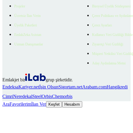
Projeler
Bireysel Üyelik Sözleşmesi
Ücretsiz İlan Verin
Çerez Politikası ve Aydınlat
Üyelik Paketleri
Çerez Ayarları
EmlakZeka Asistan
Kullanıcı Veri Gizliliği Bildi
Uzman Danışmanlar
Ziyaretçi Veri Gizliliği
Müşteri Yetkilisi Veri Gizlili
Aday Aydınlatma Metni
Emlakjet bir
grup şirketidir.
Endeksa
Kariyer.net
İşin Olsun
Sigortam.net
Arabam.com
Hangikredi
Cimri
Neredekal
SteelOrbis
Chemorbis
Ara
Favorilerim
İlan Ver
Keşfet
Hesabım