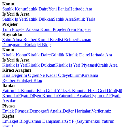
Konut
Satılık Konut
Satılık Daire
Yeni İlanlar
Haritada Ara
İş Yeri & Arsa
Satılık İş Yeri
Satılık Dükkan
Satılık Arsa
Satılık Tarla
Projeler
Tüm Projeler
Ankara Konut Projeleri
Yeni Projeler
Kaynaklar
Satın Alma Rehberi
Konut Kredisi Rehberi
Uzman
Danışmanlar
Emlakjet Blog
Konut
Kiralık Konut
Kiralık Daire
Günlük Kiralık Daire
Haritada Ara
İş Yeri & Arsa
Kiralık İş Yeri
Kiralık Dükkan
Kiralık İş Yeri Piyasası
Kiralık Arsa
Kiracı Araçları
Kira Değerini Öğren
Ne Kadar Ödeyebilirim
Kiralama
Rehberi
Emlakjet Blog
İlanlar
Yatırımlık Konutlar
Kira Geliri Yüksek Konutlar
Hızlı Geri Dönüşlü
Konutlar
Fiyatı Düşen Konutlar
Yatırımlık Arsalar
Uygun m² Fiyatlı
Arsalar
Piyasa
Emlak Piyasası
Demografi Analizi
Değer Haritaları
Verilerimiz
Keşfet
Emlakjet Blog
Uzman Danışmanlar
GYF (Gayrimenkul Yatırım
Fonu)