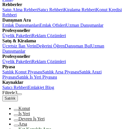
Rehberler
Satın Alma Rehberi
Satıcı Rehberi
Kiralama Rehberi
Konut Kredisi
Rehberi
Danışman Ara
Emlak Danışmanları
Emlak Ofisleri
Uzman Danışmanlar
Profesyoneller
Üyelik Paketleri
Reklam Çözümleri
Satış & Kiralama
Ücretsiz İlan Verin
Değerini Öğren
Danışman Bul
Uzman
Danışmanlar
Profesyoneller
Üyelik Paketleri
Reklam Çözümleri
Piyasa
Satılık Konut Piyasası
Satılık Arsa Piyasası
Satılık Arazi
Piyasası
Satılık İş Yeri Piyasası
Kaynaklar
Satıcı Rehberi
Emlakjet Blog
Filtrele
3
Satılık
Konut
İş Yeri
Devren İş Yeri
Arsa