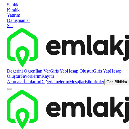
Satılık
Kiralık
Yatırım
Danışmanlar
Sat
Değerini Öğren
İlan Ver
Giriş Yap
Hesap Oluştur
Giriş Yap
Hesap
Oluştur
Favorilerim
Kayıtlı
Aramalar
İlanlarım
Değerlemelerim
Mesajlar
Bildirimler
Geri Bildirim