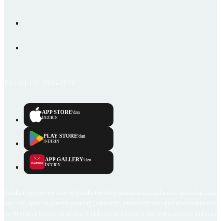
Emlakjet © 2006-2026
APP STORE
'dan
İNDİRİN
PLAY STORE
'dan
İNDİRİN
APP GALLERY
'den
İNDİRİN
Emlakjet.com internet sitesi ve Emlakjet mobil uygulamalarında kullanıcılar tarafından sağlana
ilan, bilgi, içerik ve görselin gerçekliği, orijinalliği, güvenilirliği ve doğruluğuna ilişkin soru
içerikleri giren kullanıcıya ait olup, Emlakjet'in bu hususlarla ilgili herhangi bir sorumluluğu