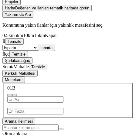
Projeler
Harita
Değerleri ve ilanları tematik haritada görün
Yakınımda Ara
Konumuna yakın ilanlar için yakınlık mesafesini seç.
0.5km
5km
10km
15km
Kapalı
İl
Temizle
Isparta
İlçe
Temizle
Şarkikaraağaç
Semt/Mahalle
Temizle
Kerkük Mahallesi
Metrekare
0
1B+
—
Arama Kelimesi
Otomatik ara