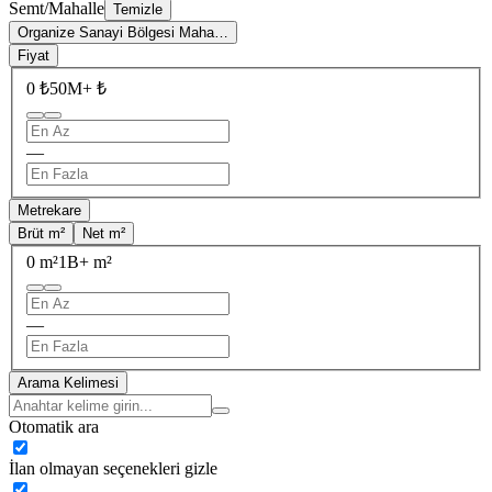
Semt/Mahalle
Temizle
Organize Sanayi Bölgesi Maha…
Fiyat
0 ₺
50M+ ₺
—
Metrekare
Brüt m²
Net m²
0 m²
1B+ m²
—
Arama Kelimesi
Otomatik ara
İlan olmayan seçenekleri gizle