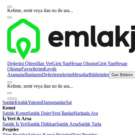
Kelime, semt veya ilan no ile ara...
Değerini Öğren
İlan Ver
Giriş Yap
Hesap Oluştur
Giriş Yap
Hesap
Oluştur
Favorilerim
Kayıtlı
Aramalar
İlanlarım
Değerlemelerim
Mesajlar
Bildirimler
Geri Bildirim
Kelime, semt veya ilan no ile ara...
Satılık
Kiralık
Yatırım
Danışmanlar
Sat
Konut
Satılık Konut
Satılık Daire
Yeni İlanlar
Haritada Ara
İş Yeri & Arsa
Satılık İş Yeri
Satılık Dükkan
Satılık Arsa
Satılık Tarla
Projeler
Tüm Projeler
Ankara Konut Projeleri
Yeni Projeler