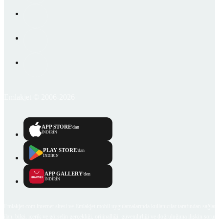
Emlakjet © 2006-2026
APP STORE
'dan
İNDİRİN
PLAY STORE
'dan
İNDİRİN
APP GALLERY
'den
İNDİRİN
Emlakjet.com internet sitesi ve Emlakjet mobil uygulamalarında kullanıcılar tarafından sağlana
ilan, bilgi, içerik ve görselin gerçekliği, orijinalliği, güvenilirliği ve doğruluğuna ilişkin soru