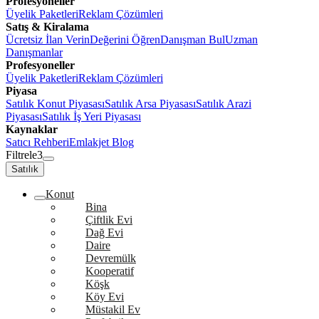
Profesyoneller
Üyelik Paketleri
Reklam Çözümleri
Satış & Kiralama
Ücretsiz İlan Verin
Değerini Öğren
Danışman Bul
Uzman
Danışmanlar
Profesyoneller
Üyelik Paketleri
Reklam Çözümleri
Piyasa
Satılık Konut Piyasası
Satılık Arsa Piyasası
Satılık Arazi
Piyasası
Satılık İş Yeri Piyasası
Kaynaklar
Satıcı Rehberi
Emlakjet Blog
Filtrele
3
Satılık
Konut
Bina
Çiftlik Evi
Dağ Evi
Daire
Devremülk
Kooperatif
Köşk
Köy Evi
Müstakil Ev