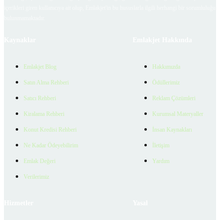
içerikleri giren kullanıcıya ait olup, Emlakjet'in bu hususlarla ilgili herhangi bir sorumluluğu
bulunmamaktadır.
Kaynaklar
Emlakjet Hakkında
Emlakjet Blog
Hakkımızda
Satın Alma Rehberi
Ödüllerimiz
Satıcı Rehberi
Reklam Çözümleri
Kiralama Rehberi
Kurumsal Materyaller
Konut Kredisi Rehberi
İnsan Kaynakları
Ne Kadar Ödeyebilirim
İletişim
Emlak Değeri
Yardım
Verilerimiz
Hizmetler
Yasal