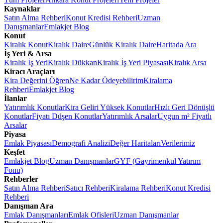
Kaynaklar
Satın Alma Rehberi
Konut Kredisi Rehberi
Uzman
Danışmanlar
Emlakjet Blog
Konut
Kiralık Konut
Kiralık Daire
Günlük Kiralık Daire
Haritada Ara
İş Yeri & Arsa
Kiralık İş Yeri
Kiralık Dükkan
Kiralık İş Yeri Piyasası
Kiralık Arsa
Kiracı Araçları
Kira Değerini Öğren
Ne Kadar Ödeyebilirim
Kiralama
Rehberi
Emlakjet Blog
İlanlar
Yatırımlık Konutlar
Kira Geliri Yüksek Konutlar
Hızlı Geri Dönüşlü
Konutlar
Fiyatı Düşen Konutlar
Yatırımlık Arsalar
Uygun m² Fiyatlı
Arsalar
Piyasa
Emlak Piyasası
Demografi Analizi
Değer Haritaları
Verilerimiz
Keşfet
Emlakjet Blog
Uzman Danışmanlar
GYF (Gayrimenkul Yatırım
Fonu)
Rehberler
Satın Alma Rehberi
Satıcı Rehberi
Kiralama Rehberi
Konut Kredisi
Rehberi
Danışman Ara
Emlak Danışmanları
Emlak Ofisleri
Uzman Danışmanlar