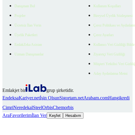
Danışman Bul
Kullanım Koşulları
Projeler
Bireysel Üyelik Sözleşmesi
Ücretsiz İlan Verin
Çerez Politikası ve Aydınlat
Üyelik Paketleri
Çerez Ayarları
EmlakZeka Asistan
Kullanıcı Veri Gizliliği Bildi
Uzman Danışmanlar
Ziyaretçi Veri Gizliliği
Müşteri Yetkilisi Veri Gizlili
Aday Aydınlatma Metni
Emlakjet bir
grup şirketidir.
Endeksa
Kariyer.net
İşin Olsun
Sigortam.net
Arabam.com
Hangikredi
Cimri
Neredekal
SteelOrbis
Chemorbis
Ara
Favorilerim
İlan Ver
Keşfet
Hesabım