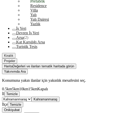
Prefabrik
Residence
Villa
Yalı
Yalı Dairesi
Yazlık
İş Yeri
Devren İş Yeri
Arsa
(2)
Kat Karşılığı Arsa
Turistik Tesis
Kiralık
Projeler
Harita
Değerleri ve ilanları tematik haritada görün
Yakınımda Ara
Konumuna yakın ilanlar için yakınlık mesafesini seç.
0.5km
5km
10km
15km
Kapalı
İl
Temizle
Kahramanmaraş
İlçe
Temizle
Onikişubat