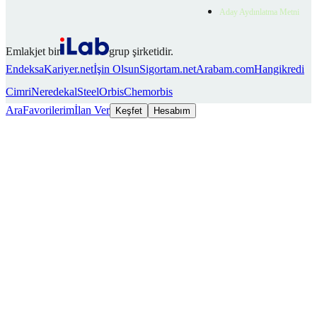
Aday Aydınlatma Metni
Emlakjet bir
grup şirketidir.
Endeksa
Kariyer.net
İşin Olsun
Sigortam.net
Arabam.com
Hangikredi
Cimri
Neredekal
SteelOrbis
Chemorbis
Ara
Favorilerim
İlan Ver
Keşfet
Hesabım