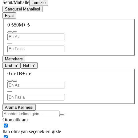
Semt/Mahalle
Temizle
Sarıgüzel Mahallesi
Fiyat
0 ₺
50M+ ₺
—
Metrekare
Brüt m²
Net m²
0 m²
1B+ m²
—
Arama Kelimesi
Otomatik ara
İlan olmayan seçenekleri gizle