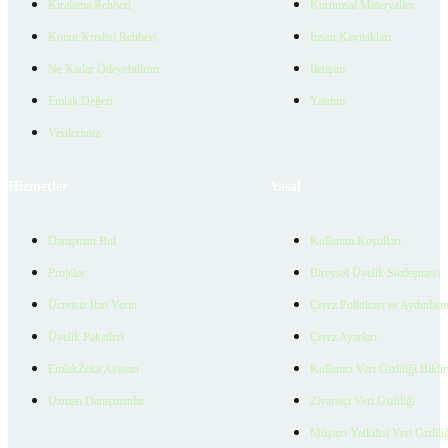
Kiralama Rehberi
Kurumsal Materyaller
Konut Kredisi Rehberi
İnsan Kaynakları
Ne Kadar Ödeyebilirim
İletişim
Emlak Değeri
Yardım
Verilerimiz
Hizmetler
Yasal
Danışman Bul
Kullanım Koşulları
Projeler
Bireysel Üyelik Sözleşmesi
Ücretsiz İlan Verin
Çerez Politikası ve Aydınlat
Üyelik Paketleri
Çerez Ayarları
EmlakZeka Asistan
Kullanıcı Veri Gizliliği Bildi
Uzman Danışmanlar
Ziyaretçi Veri Gizliliği
Müşteri Yetkilisi Veri Gizlili