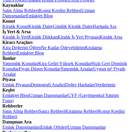
Kaynaklar
Satın Alma Rehberi
Konut Kredisi Rehberi
Uzman
Danışmanlar
Emlakjet Blog
Konut
Kiralık Konut
Kiralık Daire
Günlük Kiralık Daire
Haritada Ara
İş Yeri & Arsa
Kiralık İş Yeri
Kiralık Dükkan
Kiralık İş Yeri Piyasası
Kiralık Arsa
Kiracı Araçları
Kira Değerini Öğren
Ne Kadar Ödeyebilirim
Kiralama
Rehberi
Emlakjet Blog
İlanlar
Yatırımlık Konutlar
Kira Geliri Yüksek Konutlar
Hızlı Geri Dönüşlü
Konutlar
Fiyatı Düşen Konutlar
Yatırımlık Arsalar
Uygun m² Fiyatlı
Arsalar
Piyasa
Emlak Piyasası
Demografi Analizi
Değer Haritaları
Verilerimiz
Keşfet
Emlakjet Blog
Uzman Danışmanlar
GYF (Gayrimenkul Yatırım
Fonu)
Rehberler
Satın Alma Rehberi
Satıcı Rehberi
Kiralama Rehberi
Konut Kredisi
Rehberi
Danışman Ara
Emlak Danışmanları
Emlak Ofisleri
Uzman Danışmanlar