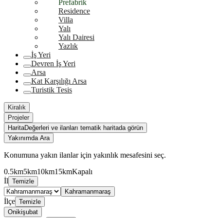
Prefabrik
Residence
Villa
Yalı
Yalı Dairesi
Yazlık
İş Yeri
Devren İş Yeri
Arsa
Kat Karşılığı Arsa
Turistik Tesis
Kiralık
Projeler
Harita
Değerleri ve ilanları tematik haritada görün
Yakınımda Ara
Konumuna yakın ilanlar için yakınlık mesafesini seç.
0.5km
5km
10km
15km
Kapalı
İl
Temizle
Kahramanmaraş
İlçe
Temizle
Onikişubat