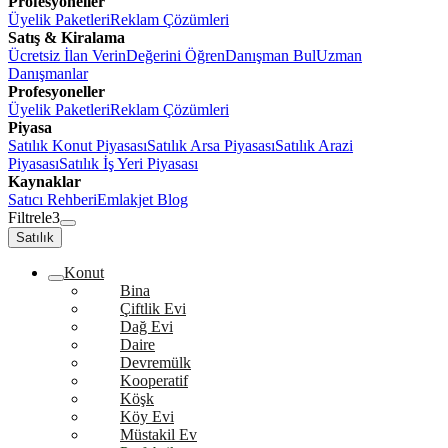
Profesyoneller
Üyelik Paketleri
Reklam Çözümleri
Satış & Kiralama
Ücretsiz İlan Verin
Değerini Öğren
Danışman Bul
Uzman
Danışmanlar
Profesyoneller
Üyelik Paketleri
Reklam Çözümleri
Piyasa
Satılık Konut Piyasası
Satılık Arsa Piyasası
Satılık Arazi
Piyasası
Satılık İş Yeri Piyasası
Kaynaklar
Satıcı Rehberi
Emlakjet Blog
Filtrele
3
Satılık
Konut
Bina
Çiftlik Evi
Dağ Evi
Daire
Devremülk
Kooperatif
Köşk
Köy Evi
Müstakil Ev