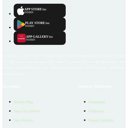
APP STORE
'dan
İNDİRİN
PLAY STORE
'dan
İNDİRİN
APP GALLERY
'den
İNDİRİN
Emlakjet.com internet sitesi ve Emlakjet mobil uygulamalarında kullanıcılar tarafından sağlana
ilan, bilgi, içerik ve görselin gerçekliği, orijinalliği, güvenilirliği ve doğruluğuna ilişkin soru
içerikleri giren kullanıcıya ait olup, Emlakjet'in bu hususlarla ilgili herhangi bir sorumluluğu
bulunmamaktadır.
Kaynaklar
Emlakjet Hakkında
Emlakjet Blog
Hakkımızda
Satın Alma Rehberi
Ödüllerimiz
Satıcı Rehberi
Reklam Çözümleri