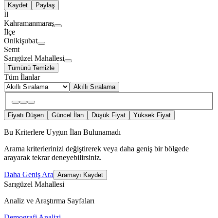
Kaydet
Paylaş
İl
Kahramanmaraş
İlçe
Onikişubat
Semt
Sarıgüzel Mahallesi
Tümünü Temizle
Tüm İlanlar
Akıllı Sıralama
Fiyatı Düşen
Güncel İlan
Düşük Fiyat
Yüksek Fiyat
Bu Kriterlere Uygun İlan Bulunamadı
Arama kriterlerinizi değiştirerek veya daha geniş bir bölgede
arayarak tekrar deneyebilirsiniz.
Daha Geniş Ara
Aramayı Kaydet
Sarıgüzel Mahallesi
Analiz ve Araştırma Sayfaları
Demografi Analizi