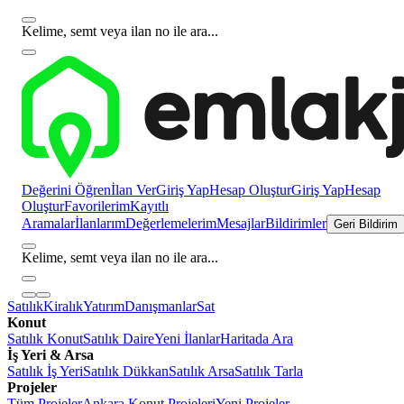
Kelime, semt veya ilan no ile ara...
Değerini Öğren
İlan Ver
Giriş Yap
Hesap Oluştur
Giriş Yap
Hesap
Oluştur
Favorilerim
Kayıtlı
Aramalar
İlanlarım
Değerlemelerim
Mesajlar
Bildirimler
Geri Bildirim
Kelime, semt veya ilan no ile ara...
Satılık
Kiralık
Yatırım
Danışmanlar
Sat
Konut
Satılık Konut
Satılık Daire
Yeni İlanlar
Haritada Ara
İş Yeri & Arsa
Satılık İş Yeri
Satılık Dükkan
Satılık Arsa
Satılık Tarla
Projeler
Tüm Projeler
Ankara Konut Projeleri
Yeni Projeler