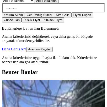
Akıllı Sıralama
Yatırım Skoru
Geri Dönüş Süresi
Kira Geliri
Fiyatı Düşen
Güncel İlan
Düşük Fiyat
Yüksek Fiyat
Bu Kriterlere Uygun İlan Bulunamadı
Arama kriterlerinizi değiştirerek veya daha geniş bir bölgede
arayarak tekrar deneyebilirsiniz.
Daha Geniş Ara
Aramayı Kaydet
Arama kriterlerinize uygun başka ilan bulamadık.
Kriterlerinize
benzer ilanlara göz atabilirsiniz.
Benzer İlanlar
MANZARALI
Yeni Rota Güvencesiyle Şehrin
Merkezinde Villa Sahibi Olun
Onikişubat, Hürriyet Mahallesi