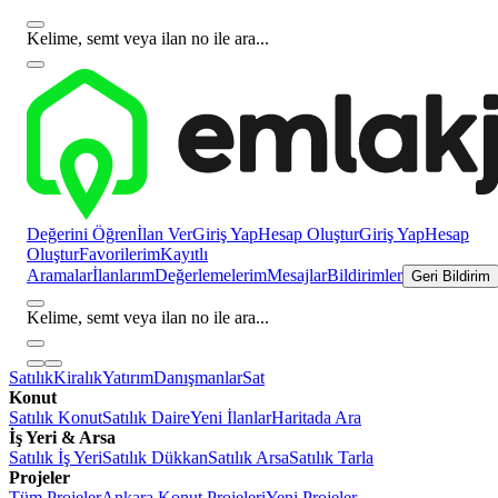
Kelime, semt veya ilan no ile ara...
Değerini Öğren
İlan Ver
Giriş Yap
Hesap Oluştur
Giriş Yap
Hesap
Oluştur
Favorilerim
Kayıtlı
Aramalar
İlanlarım
Değerlemelerim
Mesajlar
Bildirimler
Geri Bildirim
Kelime, semt veya ilan no ile ara...
Satılık
Kiralık
Yatırım
Danışmanlar
Sat
Konut
Satılık Konut
Satılık Daire
Yeni İlanlar
Haritada Ara
İş Yeri & Arsa
Satılık İş Yeri
Satılık Dükkan
Satılık Arsa
Satılık Tarla
Projeler
Tüm Projeler
Ankara Konut Projeleri
Yeni Projeler