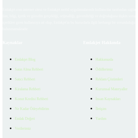
Emlakjet.com internet sitesi ve Emlakjet mobil uygulamalarında kullanıcılar tarafından sağlana
ilan, bilgi, içerik ve görselin gerçekliği, orijinalliği, güvenilirliği ve doğruluğuna ilişkin soru
içerikleri giren kullanıcıya ait olup, Emlakjet'in bu hususlarla ilgili herhangi bir sorumluluğu
bulunmamaktadır.
Kaynaklar
Emlakjet Hakkında
Emlakjet Blog
Hakkımızda
Satın Alma Rehberi
Ödüllerimiz
Satıcı Rehberi
Reklam Çözümleri
Kiralama Rehberi
Kurumsal Materyaller
Konut Kredisi Rehberi
İnsan Kaynakları
Ne Kadar Ödeyebilirim
İletişim
Emlak Değeri
Yardım
Verilerimiz