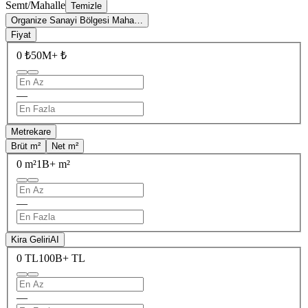
Semt/Mahalle
Temizle
Organize Sanayi Bölgesi Maha…
Fiyat
0 ₺
50M+ ₺
—
Metrekare
Brüt m²
Net m²
0 m²
1B+ m²
—
Kira Geliri
AI
0 TL
100B+ TL
—