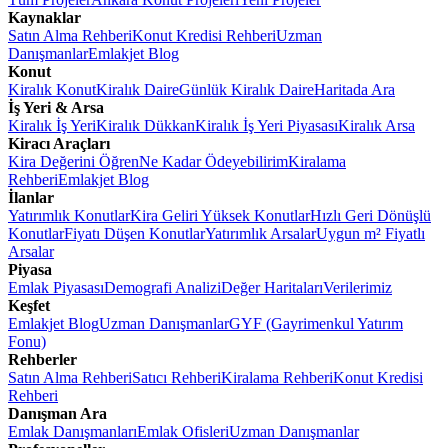
Kaynaklar
Satın Alma Rehberi
Konut Kredisi Rehberi
Uzman
Danışmanlar
Emlakjet Blog
Konut
Kiralık Konut
Kiralık Daire
Günlük Kiralık Daire
Haritada Ara
İş Yeri & Arsa
Kiralık İş Yeri
Kiralık Dükkan
Kiralık İş Yeri Piyasası
Kiralık Arsa
Kiracı Araçları
Kira Değerini Öğren
Ne Kadar Ödeyebilirim
Kiralama
Rehberi
Emlakjet Blog
İlanlar
Yatırımlık Konutlar
Kira Geliri Yüksek Konutlar
Hızlı Geri Dönüşlü
Konutlar
Fiyatı Düşen Konutlar
Yatırımlık Arsalar
Uygun m² Fiyatlı
Arsalar
Piyasa
Emlak Piyasası
Demografi Analizi
Değer Haritaları
Verilerimiz
Keşfet
Emlakjet Blog
Uzman Danışmanlar
GYF (Gayrimenkul Yatırım
Fonu)
Rehberler
Satın Alma Rehberi
Satıcı Rehberi
Kiralama Rehberi
Konut Kredisi
Rehberi
Danışman Ara
Emlak Danışmanları
Emlak Ofisleri
Uzman Danışmanlar