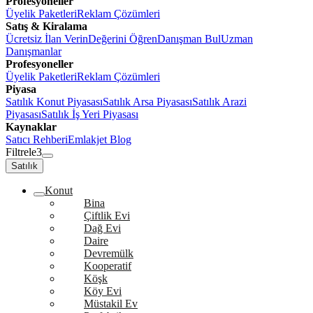
Profesyoneller
Üyelik Paketleri
Reklam Çözümleri
Satış & Kiralama
Ücretsiz İlan Verin
Değerini Öğren
Danışman Bul
Uzman
Danışmanlar
Profesyoneller
Üyelik Paketleri
Reklam Çözümleri
Piyasa
Satılık Konut Piyasası
Satılık Arsa Piyasası
Satılık Arazi
Piyasası
Satılık İş Yeri Piyasası
Kaynaklar
Satıcı Rehberi
Emlakjet Blog
Filtrele
3
Satılık
Konut
Bina
Çiftlik Evi
Dağ Evi
Daire
Devremülk
Kooperatif
Köşk
Köy Evi
Müstakil Ev