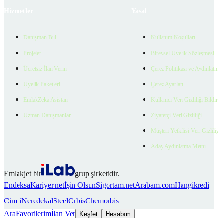
Hizmetler
Yasal
Danışman Bul
Kullanım Koşulları
Projeler
Bireysel Üyelik Sözleşmesi
Ücretsiz İlan Verin
Çerez Politikası ve Aydınlat
Üyelik Paketleri
Çerez Ayarları
EmlakZeka Asistan
Kullanıcı Veri Gizliliği Bildi
Uzman Danışmanlar
Ziyaretçi Veri Gizliliği
Müşteri Yetkilisi Veri Gizlili
Aday Aydınlatma Metni
Emlakjet bir
grup şirketidir.
Endeksa
Kariyer.net
İşin Olsun
Sigortam.net
Arabam.com
Hangikredi
Cimri
Neredekal
SteelOrbis
Chemorbis
Ara
Favorilerim
İlan Ver
Keşfet
Hesabım