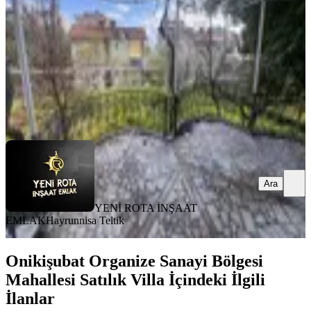
6+1
·
320 m²
·
31.07.2026
25.000.000 ₺
YENİ ROTA İNŞAAT EMLAK
Hayrunnisa Teltik
Ara
Ara
YENİ ROTA İNŞAAT
EMLAK
Hayrunnisa Teltik
Onikişubat Organize Sanayi Bölgesi
Mahallesi Satılık Villa İçindeki İlgili
İlanlar