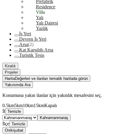
Prefabrik
Residence
Villa
Yalı
Yalı Dairesi
Yazlık
İş Yeri
Devren İş Yeri
Arsa
(2)
Kat Karşılığı Arsa
Turistik Tesis
Kiralık
Projeler
Harita
Değerleri ve ilanları tematik haritada görün
Yakınımda Ara
Konumuna yakın ilanlar için yakınlık mesafesini seç.
0.5km
5km
10km
15km
Kapalı
İl
Temizle
Kahramanmaraş
İlçe
Temizle
Onikişubat