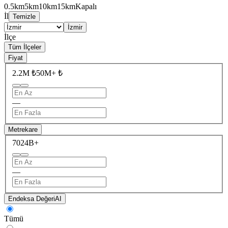
0.5km
5km
10km
15km
Kapalı
İl
Temizle
İzmir
İlçe
Tüm İlçeler
Fiyat
2.2M ₺
50M+ ₺
—
Metrekare
70
24B+
—
Endeksa Değeri
AI
Tümü