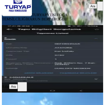
Ara
TURYAP YENİ FOÇA
TEMSİLCİLİĞİ
HARUN BERBEROĞLU
Sahibinden Ömür Beldesinde
İzmir, Seferihisar
226 m²
·
11.283/m²
·
31.07.2026
2.550.000 ₺
Rıfat
Ara
Rıfat
Ara
Va 1 - Çiğli Harmandalı'nda İmarlı
Arsa