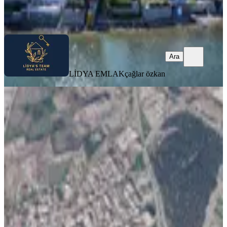
LİDYA EMLAK
çağlar özkan
Ara
Ara
LİDYA EMLAK
çağlar özkan
Bornova Ayakkabıcılar Sitesi Yakını 3
Kat Ticari İmarlı Arsa
İzmir, Bornova
90 m²
·
44.444/m²
·
10.07.2026
4.000.000 ₺
STARTKEY A PLUS GAYRİMENKUL
Fevzi Cem Yüksel