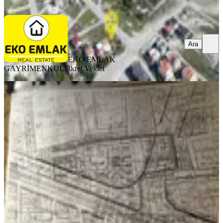
Ara
Ara
EKO EMLAK
GAYRİMENKUL
Fikret Veldet
Bornova Kamil Tunca Bulvarı
Üzerinde 1082 M2 Satılık Arsa
İzmir, Bornova
1082 m²
·
157.116/m²
·
15.06.2026
170.000.000 ₺
MAVİ YELKEN GAYRİMENKUL
Cihan Özlü