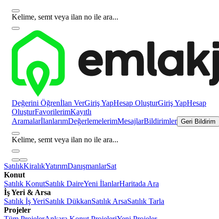
Kelime, semt veya ilan no ile ara...
Değerini Öğren
İlan Ver
Giriş Yap
Hesap Oluştur
Giriş Yap
Hesap
Oluştur
Favorilerim
Kayıtlı
Aramalar
İlanlarım
Değerlemelerim
Mesajlar
Bildirimler
Geri Bildirim
Kelime, semt veya ilan no ile ara...
Satılık
Kiralık
Yatırım
Danışmanlar
Sat
Konut
Satılık Konut
Satılık Daire
Yeni İlanlar
Haritada Ara
İş Yeri & Arsa
Satılık İş Yeri
Satılık Dükkan
Satılık Arsa
Satılık Tarla
Projeler
Tüm Projeler
Ankara Konut Projeleri
Yeni Projeler