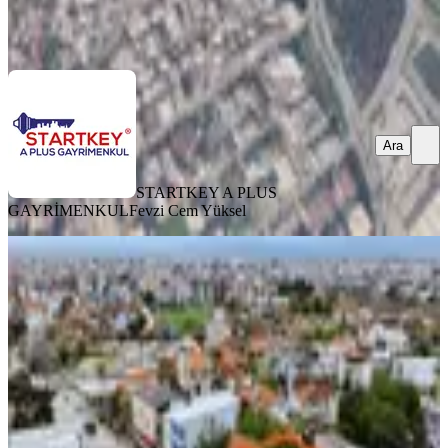
STARTKEY A PLUS GAYRİMENKUL
Fevzi Cem Yüksel
Ara
Ara
STARTKEY A PLUS
GAYRİMENKUL
Fevzi Cem Yüksel
Akgül Emlak'tan Gölcüklerde Köşe
Konumda İmarlı Arsa - 1000 M²
İzmir, Menderes
1000 m²
·
38.000/m²
·
09.07.2026
38.000.000 ₺