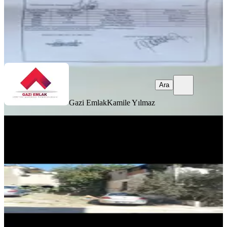
Gazi Emlak
Kamile Yılmaz
Ara
Ara
Gazi Emlak
Kamile Yılmaz
TAKASLI
Acil Arsa Konut İmarlı
İzmir, Karabağlar
130 m²
·
16.923/m²
·
22.07.2026
2.200.000 ₺
Özturk uralkaya