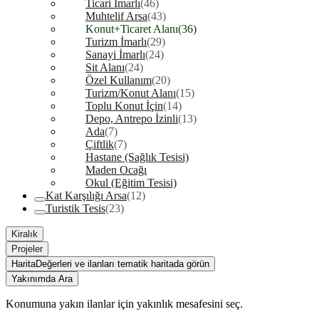
Ticari İmarlı
(46)
Muhtelif Arsa
(43)
Konut+Ticaret Alanı
(36)
Turizm İmarlı
(29)
Sanayi İmarlı
(24)
Sit Alanı
(24)
Özel Kullanım
(20)
Turizm/Konut Alanı
(15)
Toplu Konut İçin
(14)
Depo, Antrepo İzinli
(13)
Ada
(7)
Çiftlik
(7)
Hastane (Sağlık Tesisi)
Maden Ocağı
Okul (Eğitim Tesisi)
Kat Karşılığı Arsa
(12)
Turistik Tesis
(23)
Kiralık
Projeler
Harita
Değerleri ve ilanları tematik haritada görün
Yakınımda Ara
Konumuna yakın ilanlar için yakınlık mesafesini seç.