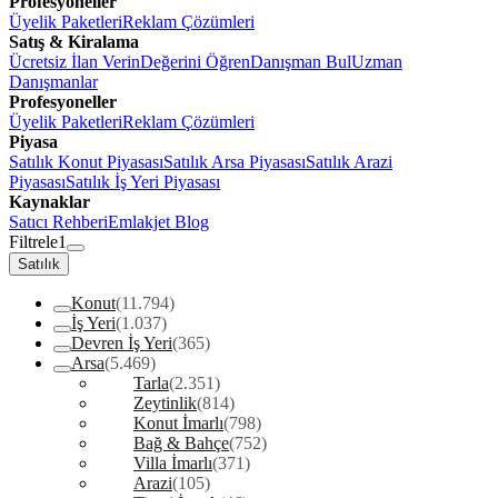
Profesyoneller
Üyelik Paketleri
Reklam Çözümleri
Satış & Kiralama
Ücretsiz İlan Verin
Değerini Öğren
Danışman Bul
Uzman
Danışmanlar
Profesyoneller
Üyelik Paketleri
Reklam Çözümleri
Piyasa
Satılık Konut Piyasası
Satılık Arsa Piyasası
Satılık Arazi
Piyasası
Satılık İş Yeri Piyasası
Kaynaklar
Satıcı Rehberi
Emlakjet Blog
Filtrele
1
Satılık
Konut
(11.794)
İş Yeri
(1.037)
Devren İş Yeri
(365)
Arsa
(5.469)
Tarla
(2.351)
Zeytinlik
(814)
Konut İmarlı
(798)
Bağ & Bahçe
(752)
Villa İmarlı
(371)
Arazi
(105)