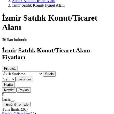
Satılık Konut/Ticaret Alanı
İzmir Satılık Konut/Ticaret Alanı
İzmir Satılık Konut/Ticaret
Alanı
36
ilan bulundu
İzmir Satılık Konut/Ticaret Alanı
Fiyatları
Filtrele
1
Sırala
Görünüm
Harita
Kaydet
Paylaş
İl
İzmir
Tümünü Temizle
Tüm İlanlar
(
36
)
Emlak Ofisinden
(
33
)