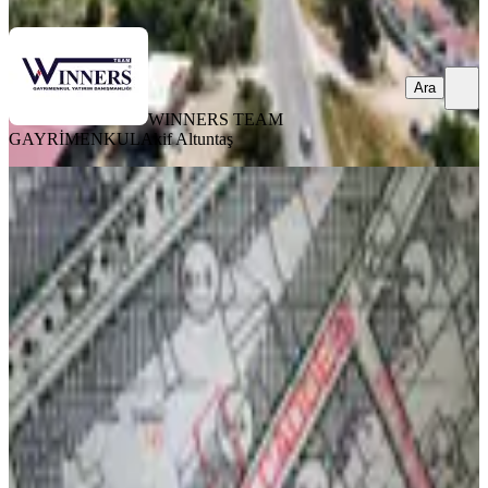
Ara
WINNERS TEAM
GAYRİMENKUL
Akif Altuntaş
YOLA YAKIN
İzmir Tire Sb Emlak'tan Kurtuluş
Mah. Satılık 4 Kat İmarlı Arsa
İzmir, Tire
215 m²
·
Doğalgaz, Elektrik Hattı
+5
·
48.837/m²
·
23.05.2026
10.500.000 ₺
SB Emlak Yatırım Danışmanlık
Süleyman Bacak