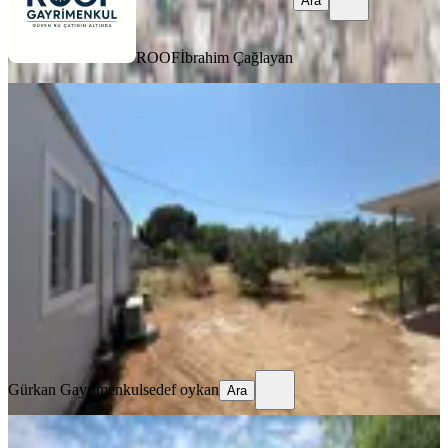
Ara
ROOF
İbrahim Çağlayan
YOLA YAKIN
Gümüldür Denize 2 Dk Yürüme
Mesafesi Konut + Ticari İmarlı Arsa
Ve İçinde Ev
İzmir, Menderes
292 m²
·
36.130/m²
·
16.07.2026
10.550.000 ₺
Gürkan Gayrimenkul
sedef oykan
Ara
Gürkan Gayrimenkul
sedef oykan
Ara
Rw Akar// Tepecik Mahallesinde 30/60