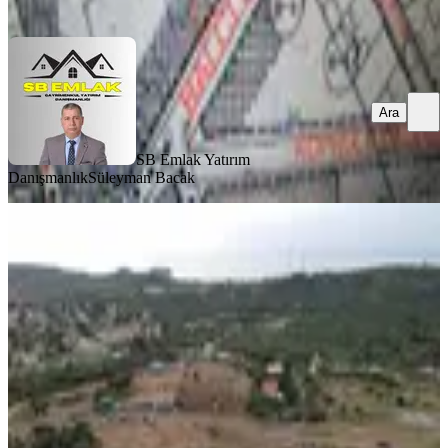
Ara
Ara
SB Emlak Yatırım
Danışmanlık
Süleyman Bacak
Yatırımın En 'manzaralı' Hali: 301
M^2 Turizm + Ticaret + Konut
İzmir, Dikili
301 m²
·
11.130/m²
·
11.05.2026
3.350.000 ₺