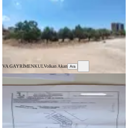
İzmir, Çiğli
2205 m²
·
49.887/m²
·
31.07.2026
110.000.000 ₺
VA GAYRİMENKUL
Volkan Akan
Ara
VA GAYRİMENKUL
Volkan Akan
Ara
TAKASLI
İzmir Bayraklı Osmangazide Satılık
Arsa
İzmir, Bayraklı
70 m²
·
92.857/m²
·
28.07.2026
6.500.000 ₺