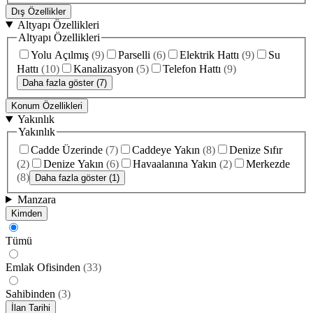
Dış Özellikler
Altyapı Özellikleri
Altyapı Özellikleri
Yolu Açılmış
(
9
)
Parselli
(
6
)
Elektrik Hattı
(
9
)
Su
Hattı
(
10
)
Kanalizasyon
(
5
)
Telefon Hattı
(
9
)
Daha fazla göster (7)
Konum Özellikleri
Yakınlık
Yakınlık
Cadde Üzerinde
(
7
)
Caddeye Yakın
(
8
)
Denize Sıfır
(
2
)
Denize Yakın
(
6
)
Havaalanına Yakın
(
2
)
Merkezde
(
8
)
Daha fazla göster (1)
Manzara
Kimden
Tümü
Emlak Ofisinden
(
33
)
Sahibinden
(
3
)
İlan Tarihi