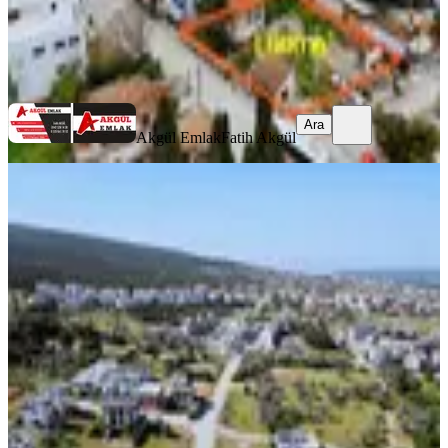
Akgül Emlak
Fatih Akgül
Ara
Ara
Akgül Emlak
Fatih Akgül
Qzen Gayrimenkulden Görecede
590m2 Arsa
İzmir, Menderes
590 m²
·
31.780/m²
·
30.06.2026
18.750.000 ₺
QZEN GAYRİMENKUL
Hüseyin Kedik