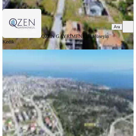
Ara
Ara
QZEN GAYRİMENKUL
Hüseyin
Kedik
%
26
Karaburun Mordoğanda Önü
Kapanmaz Deniz Manzaralı Arsa
İzmir, Karaburun
236 m²
·
16.737/m²
·
28.06.2026
3.950.000 ₺
5.350.000 ₺
EKO EMLAK GAYRİMENKUL
Fikret Veldet