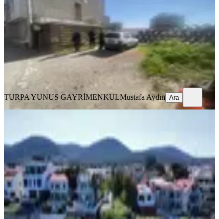
İzmir, Çiğli
160 m²
·
18.750/m²
·
14.07.2026
3.000.000 ₺
TURPA YUNUS GAYRİMENKUL
Mustafa Aydın
Ara
TURPA YUNUS GAYRİMENKUL
Mustafa Aydın
Ara
TAKASLI
%
12
Denize Sıfır Müstakil Parsel
İzmir, Urla
387 m²
·
42.636/m²
·
13.07.2026
16.500.000 ₺
18.750.000 ₺