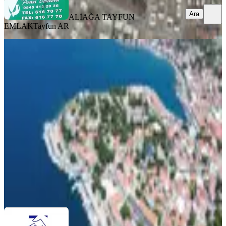
Ara
ALİAĞA TAYFUN
EMLAK
Tayfun AR
TAKASLI
Turyap'tan Denize Sıfır Marina
Cepheli Ticari+konut İmarlı Arsa
İzmir, Foça
393 m²
·
183.206/m²
·
03.08.2026
72.000.000 ₺
TURYAP YENİ FOÇA TEMSİLCİLİĞİ
HARUN
BERBEROĞLU
Ara