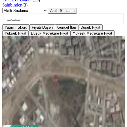
Sahibinden
(
3
)
Akıllı Sıralama
Yatırım Skoru
Fiyatı Düşen
Güncel İlan
Düşük Fiyat
Yüksek Fiyat
Düşük Metrekare Fiyat
Yüksek Metrekare Fiyat
YENİ
Değirmenderede Satılık 458
Metrekare Ticari + Konut İmarlı Arsa
İzmir, Aliağa
280 m²
·
23.214/m²
·
06.08.2026
6.500.000 ₺
ALİAĞA TAYFUN EMLAK
Tayfun AR
Ara