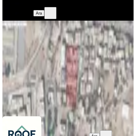
Ara
Özturk uralkaya
Ara
TAKASLI
Bornova Doğanlarda 8 Adet 1+1
Getirili Satılık Arsa |
İzmir, Bornova
245 m²
·
81.633/m²
·
18.07.2026
20.000.000 ₺
ROOF
İbrahim Çağlayan
Ara