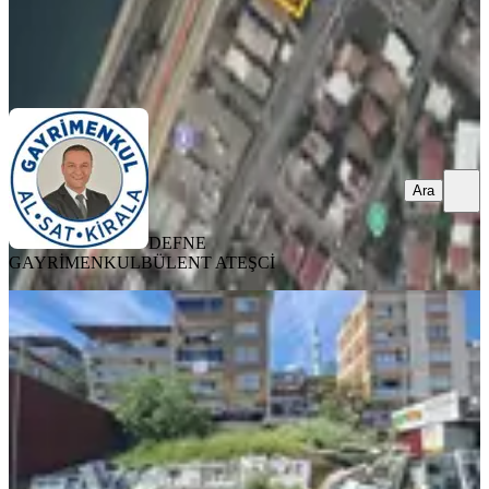
DEFNE GAYRİMENKUL
BÜLENT ATEŞCİ
Ara
Ara
DEFNE
GAYRİMENKUL
BÜLENT ATEŞCİ
TAKASLI
Limontepe Ana Caddede 139m²
Satılık Arsa Yatırıma Uygun Fırsat
İzmir, Karabağlar
136 m²
·
23.162/m²
·
21.04.2026
3.150.000 ₺