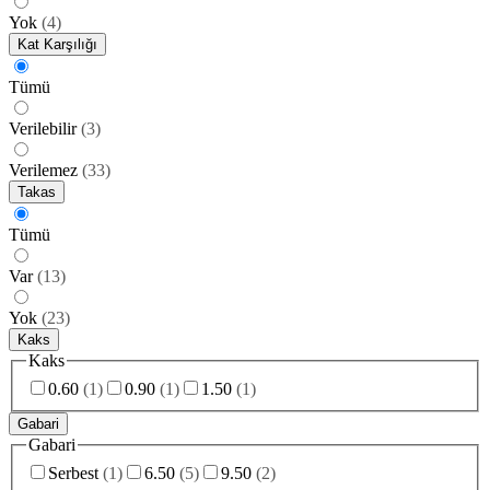
Yok
(
4
)
Kat Karşılığı
Tümü
Verilebilir
(
3
)
Verilemez
(
33
)
Takas
Tümü
Var
(
13
)
Yok
(
23
)
Kaks
Kaks
0.60
(
1
)
0.90
(
1
)
1.50
(
1
)
Gabari
Gabari
Serbest
(
1
)
6.50
(
5
)
9.50
(
2
)