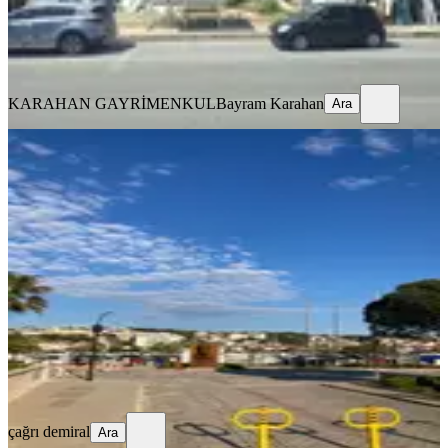
KARAHAN GAYRİMENKUL
Bayram Karahan
Ara
KARAHAN GAYRİMENKUL
Bayram Karahan
Ara
YOLA YAKIN
%
15
Sahibinden Dalyan Marina'da
Emsalsiz Arsa
İzmir, Çeşme
2800 m²
·
Arıtma, Su Hattı
+2
·
169.643/m²
·
16.04.2026
475.000.000 ₺
560.000.000 ₺
çağrı demiral
Ara
çağrı demiral
Ara