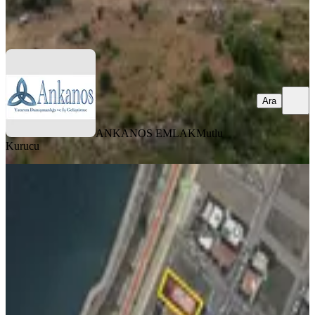
ANKANOS EMLAK
Mutlu Kurucu
Ara
Ara
ANKANOS EMLAK
Mutlu
Kurucu
%
4
Bülent Ateşci'den Hürriyet
Cad.üstünde Satılık Arsa
İzmir, Aliağa
660 m²
·
68.182/m²
·
30.04.2026
45.000.000 ₺
47.000.000 ₺