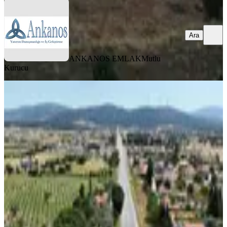
Ara
ANKANOS EMLAK
Mutlu
Kurucu
TAKASLI
Urla Çeşme Yoluna Cepheli Köyiçi
İmarlı Satılık Arsa
İzmir, Urla
868 m²
·
20.737/m²
·
08.06.2026
18.000.000 ₺
WINNERS TEAM GAYRİMENKUL
Akif Altuntaş
Ara