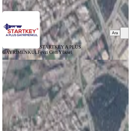
Ara
Ara
STARTKEY A PLUS
GAYRİMENKUL
Fevzi Cem Yüksel
Bornova Işıkkent'te Ticari 3 Kat
İmarlı Arsa
İzmir, Bornova
87 m²
·
45.402/m²
·
10.07.2026
3.950.000 ₺