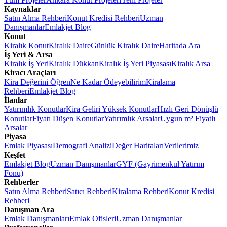
Kaynaklar
Satın Alma Rehberi
Konut Kredisi Rehberi
Uzman
Danışmanlar
Emlakjet Blog
Konut
Kiralık Konut
Kiralık Daire
Günlük Kiralık Daire
Haritada Ara
İş Yeri & Arsa
Kiralık İş Yeri
Kiralık Dükkan
Kiralık İş Yeri Piyasası
Kiralık Arsa
Kiracı Araçları
Kira Değerini Öğren
Ne Kadar Ödeyebilirim
Kiralama
Rehberi
Emlakjet Blog
İlanlar
Yatırımlık Konutlar
Kira Geliri Yüksek Konutlar
Hızlı Geri Dönüşlü
Konutlar
Fiyatı Düşen Konutlar
Yatırımlık Arsalar
Uygun m² Fiyatlı
Arsalar
Piyasa
Emlak Piyasası
Demografi Analizi
Değer Haritaları
Verilerimiz
Keşfet
Emlakjet Blog
Uzman Danışmanlar
GYF (Gayrimenkul Yatırım
Fonu)
Rehberler
Satın Alma Rehberi
Satıcı Rehberi
Kiralama Rehberi
Konut Kredisi
Rehberi
Danışman Ara
Emlak Danışmanları
Emlak Ofisleri
Uzman Danışmanlar