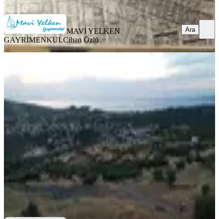
Ara
Ara
MAVİ YELKEN
GAYRİMENKUL
Cihan Özlü
%
4
Dikili Bademlinin Özel
Noktasında,deniz Ve Koy Manzaralı
Arsa
İzmir, Dikili
301 m²
·
8.472/m²
·
09.06.2026
2.550.000 ₺
2.650.000 ₺
ANKANOS EMLAK
Mutlu Kurucu
Ara