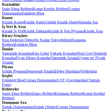
Kaynaklar
Satın Alma Rehberi
Konut Kredisi Rehberi
Uzman
Danışmanlar
Emlakjet Blog
Konut
Kiralık Konut
Kiralık Daire
Günlük Kiralık Daire
Haritada Ara
İş Yeri & Arsa
Kiralık İş Yeri
Kiralık Dükkan
Kiralık İş Yeri Piyasası
Kiralık Arsa
Kiracı Araçları
Kira Değerini Öğren
Ne Kadar Ödeyebilirim
Kiralama
Rehberi
Emlakjet Blog
İlanlar
Yatırımlık Konutlar
Kira Geliri Yüksek Konutlar
Hızlı Geri Dönüşlü
Konutlar
Fiyatı Düşen Konutlar
Yatırımlık Arsalar
Uygun m² Fiyatlı
Arsalar
Piyasa
Emlak Piyasası
Demografi Analizi
Değer Haritaları
Verilerimiz
Keşfet
Emlakjet Blog
Uzman Danışmanlar
GYF (Gayrimenkul Yatırım
Fonu)
Rehberler
Satın Alma Rehberi
Satıcı Rehberi
Kiralama Rehberi
Konut Kredisi
Rehberi
Danışman Ara
Emlak Danışmanları
Emlak Ofisleri
Uzman Danışmanlar