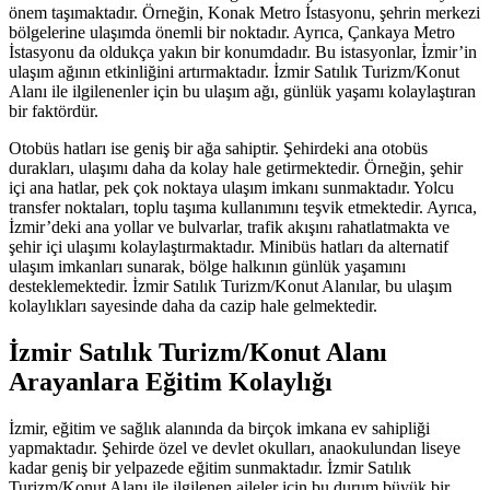
önem taşımaktadır. Örneğin, Konak Metro İstasyonu, şehrin merkezi
bölgelerine ulaşımda önemli bir noktadır. Ayrıca, Çankaya Metro
İstasyonu da oldukça yakın bir konumdadır. Bu istasyonlar, İzmir’in
ulaşım ağının etkinliğini artırmaktadır. İzmir Satılık Turizm/Konut
Alanı ile ilgilenenler için bu ulaşım ağı, günlük yaşamı kolaylaştıran
bir faktördür.
Otobüs hatları ise geniş bir ağa sahiptir. Şehirdeki ana otobüs
durakları, ulaşımı daha da kolay hale getirmektedir. Örneğin, şehir
içi ana hatlar, pek çok noktaya ulaşım imkanı sunmaktadır. Yolcu
transfer noktaları, toplu taşıma kullanımını teşvik etmektedir. Ayrıca,
İzmir’deki ana yollar ve bulvarlar, trafik akışını rahatlatmakta ve
şehir içi ulaşımı kolaylaştırmaktadır. Minibüs hatları da alternatif
ulaşım imkanları sunarak, bölge halkının günlük yaşamını
desteklemektedir. İzmir Satılık Turizm/Konut Alanılar, bu ulaşım
kolaylıkları sayesinde daha da cazip hale gelmektedir.
İzmir Satılık Turizm/Konut Alanı
Arayanlara Eğitim Kolaylığı
İzmir, eğitim ve sağlık alanında da birçok imkana ev sahipliği
yapmaktadır. Şehirde özel ve devlet okulları, anaokulundan liseye
kadar geniş bir yelpazede eğitim sunmaktadır. İzmir Satılık
Turizm/Konut Alanı ile ilgilenen aileler için bu durum büyük bir