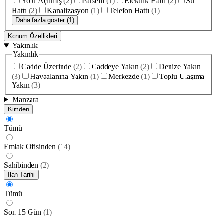
Yolu Açılmış
(
2
)
Parselli
(
1
)
Elektrik Hattı
(
2
)
Su
Hattı
(
2
)
Kanalizasyon
(
1
)
Telefon Hattı
(
1
)
Daha fazla göster (1)
Konum Özellikleri
Yakınlık
Yakınlık
Cadde Üzerinde
(
2
)
Caddeye Yakın
(
2
)
Denize Yakın
(
3
)
Havaalanına Yakın
(
1
)
Merkezde
(
1
)
Toplu Ulaşıma
Yakın
(
3
)
Manzara
Kimden
Tümü
Emlak Ofisinden
(
14
)
Sahibinden
(
2
)
İlan Tarihi
Tümü
Son 15 Gün
(
1
)