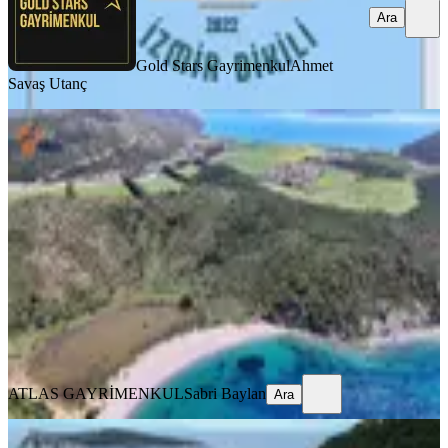
Ara
Gold Stars Gayrimenkul
Ahmet
Savaş Utanç
Karaburun Küçükbahçe Karareiste
Turizm+konut İmarlı 275 M²
İzmir, Karaburun
275 m²
·
7.091/m²
·
17.06.2026
1.950.000 ₺
ATLAS GAYRİMENKUL
Sabri Baylan
Ara
ATLAS GAYRİMENKUL
Sabri Baylan
Ara
TAKASLI