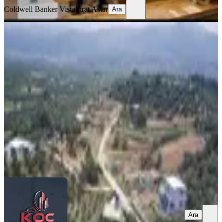
Coldwell Banker Vista
Fırat Astar
Ara
İzmir Kemalpaşa Armutlu Hürriyet
Mahallesi'nde Satılık İmarlı Arsa
İzmir, Kemalpaşa
701 m²
·
5.706/m²
·
01.07.2026
4.000.000 ₺
KOÇ GAYRİMENKUL
HALİL İBRAHİM KOÇ
Ara
Ara