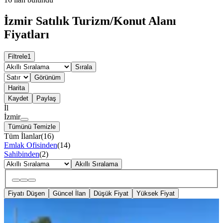
İzmir Satılık Turizm/Konut Alanı
Fiyatları
Filtrele
1
Sırala
Görünüm
Harita
Kaydet
Paylaş
İl
İzmir
Tümünü Temizle
Tüm İlanlar
(
16
)
Emlak Ofisinden
(
14
)
Sahibinden
(
2
)
Akıllı Sıralama
Fiyatı Düşen
Güncel İlan
Düşük Fiyat
Yüksek Fiyat
YOLA YAKIN
%
5
İzmir Çeşme Dalyan 600 M2 Satılık