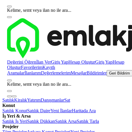
Kelime, semt veya ilan no ile ara...
Değerini Öğren
İlan Ver
Giriş Yap
Hesap Oluştur
Giriş Yap
Hesap
Oluştur
Favorilerim
Kayıtlı
Aramalar
İlanlarım
Değerlemelerim
Mesajlar
Bildirimler
Geri Bildirim
Kelime, semt veya ilan no ile ara...
Satılık
Kiralık
Yatırım
Danışmanlar
Sat
Konut
Satılık Konut
Satılık Daire
Yeni İlanlar
Haritada Ara
İş Yeri & Arsa
Satılık İş Yeri
Satılık Dükkan
Satılık Arsa
Satılık Tarla
Projeler
Tüm Projeler
Ankara Konut Projeleri
Yeni Projeler