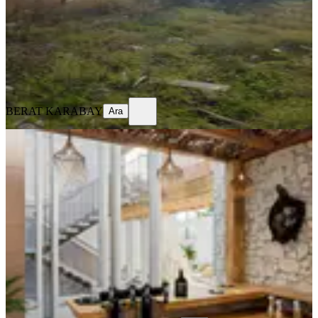
33.000.000 ₺
BERAT KARABAY
Ara
BERAT KARABAY
Ara
TAKASLI
Çeşme Alaçatı Çarşıda Hotel Projesi
Hazır Turizm İmarlı Arsa
İzmir, Çeşme
315 m²
·
111.111/m²
·
11.07.2026
35.000.000 ₺
Coldwell Banker Vista
Fırat Astar
Ara