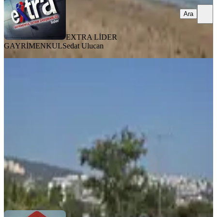
Ara
EXTRA LİDER
GAYRİMENKUL
Sedat Ulucan
TAKASLI
Emin'den İzmir Fuar Alanı Yanı 4700
M2 Arazi
İzmir, Gaziemir
4700 m²
·
2.628/m²
·
10.12.2025
12.350.000 ₺
Emin Emlak
Nadir Kandemir
Ara