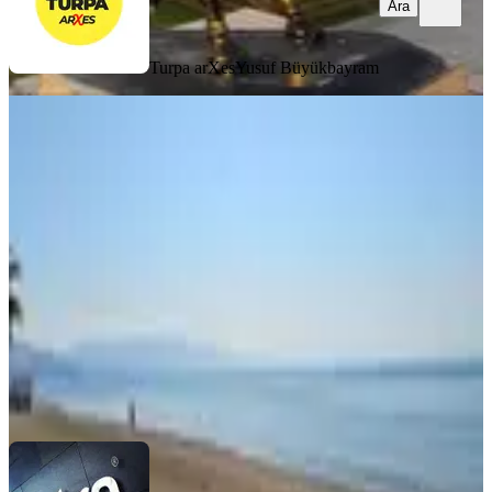
Ara
Turpa arXes
Yusuf Büyükbayram
Seferihisar'da Satılık Denize Sıfır
Muhteşem Arsa
İzmir, Seferihisar
70 m²
·
13.571/m²
·
09.01.2026
950.000 ₺
EXTRA LİDER GAYRİMENKUL
Sedat Ulucan
Ara