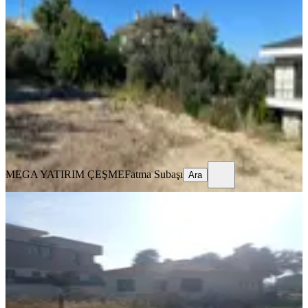
Arsa
İzmir, Çeşme
600 m²
·
Elektrik Hattı, Su Hattı
+1
·
30.000/m²
·
28.07.2026
18.000.000 ₺
19.000.000 ₺
MEGA YATIRIM ÇEŞME
Fatma Subaşı
Ara
MEGA YATIRIM ÇEŞME
Fatma Subaşı
Ara
YOLA YAKIN
İzmir Urla Atatürk Mahallesi'nde
Sahibinden Satılık Turizm+konut
İmarlı Arsa
İzmir, Urla
460 m²
·
Doğalgaz, Elektrik Hattı
+5
·
71.739/m²
·
18.07.2026