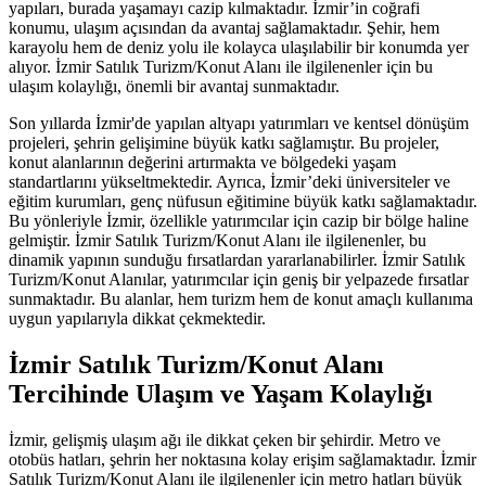
yapıları, burada yaşamayı cazip kılmaktadır. İzmir’in coğrafi
konumu, ulaşım açısından da avantaj sağlamaktadır. Şehir, hem
karayolu hem de deniz yolu ile kolayca ulaşılabilir bir konumda yer
alıyor. İzmir Satılık Turizm/Konut Alanı ile ilgilenenler için bu
ulaşım kolaylığı, önemli bir avantaj sunmaktadır.
Son yıllarda İzmir'de yapılan altyapı yatırımları ve kentsel dönüşüm
projeleri, şehrin gelişimine büyük katkı sağlamıştır. Bu projeler,
konut alanlarının değerini artırmakta ve bölgedeki yaşam
standartlarını yükseltmektedir. Ayrıca, İzmir’deki üniversiteler ve
eğitim kurumları, genç nüfusun eğitimine büyük katkı sağlamaktadır.
Bu yönleriyle İzmir, özellikle yatırımcılar için cazip bir bölge haline
gelmiştir. İzmir Satılık Turizm/Konut Alanı ile ilgilenenler, bu
dinamik yapının sunduğu fırsatlardan yararlanabilirler. İzmir Satılık
Turizm/Konut Alanılar, yatırımcılar için geniş bir yelpazede fırsatlar
sunmaktadır. Bu alanlar, hem turizm hem de konut amaçlı kullanıma
uygun yapılarıyla dikkat çekmektedir.
İzmir Satılık Turizm/Konut Alanı
Tercihinde Ulaşım ve Yaşam Kolaylığı
İzmir, gelişmiş ulaşım ağı ile dikkat çeken bir şehirdir. Metro ve
otobüs hatları, şehrin her noktasına kolay erişim sağlamaktadır. İzmir
Satılık Turizm/Konut Alanı ile ilgilenenler için metro hatları büyük