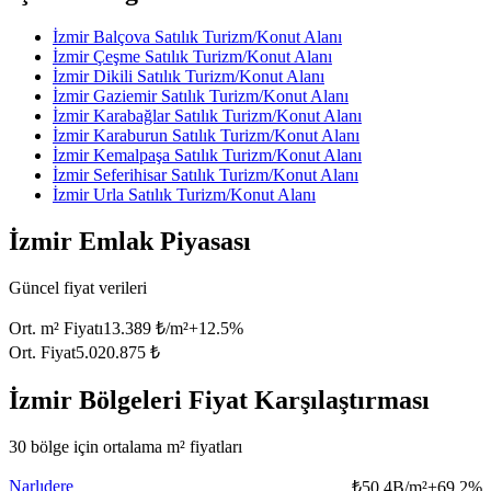
İzmir Balçova Satılık Turizm/Konut Alanı
İzmir Çeşme Satılık Turizm/Konut Alanı
İzmir Dikili Satılık Turizm/Konut Alanı
İzmir Gaziemir Satılık Turizm/Konut Alanı
İzmir Karabağlar Satılık Turizm/Konut Alanı
İzmir Karaburun Satılık Turizm/Konut Alanı
İzmir Kemalpaşa Satılık Turizm/Konut Alanı
İzmir Seferihisar Satılık Turizm/Konut Alanı
İzmir Urla Satılık Turizm/Konut Alanı
İzmir Emlak Piyasası
Güncel fiyat verileri
Ort. m² Fiyatı
13.389 ₺/m²
+
12.5
%
Ort. Fiyat
5.020.875 ₺
İzmir Bölgeleri Fiyat Karşılaştırması
30 bölge için ortalama m² fiyatları
Narlıdere
₺
50.4B/m²
+
69.2
%