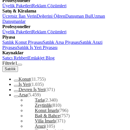
Profesyoneller
Üyelik Paketleri
Reklam Çözümleri
Satış & Kiralama
Ücretsiz İlan Verin
Değerini Öğren
Danışman Bul
Uzman
Danışmanlar
Profesyoneller
Üyelik Paketleri
Reklam Çözümleri
Piyasa
Satılık Konut Piyasası
Satılık Arsa Piyasası
Satılık Arazi
Piyasası
Satılık İş Yeri Piyasası
Kaynaklar
Satıcı Rehberi
Emlakjet Blog
Filtrele
1
Satılık
Konut
(11.755)
İş Yeri
(1.035)
Devren İş Yeri
(371)
Arsa
(5.459)
Tarla
(2.340)
Zeytinlik
(810)
Konut İmarlı
(796)
Bağ & Bahçe
(757)
Villa İmarlı
(371)
Arazi
(105)