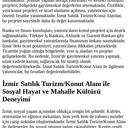
sunmaktadır. Şehirde yapılan altyapı yatırımları ve kentsel dönüşüm
projeleri, bölgedeki gayrimenkul değerlerini artırmaktadır. Özellikle,
yeni konut projeleri ve ticari alanların açılması, yatırımcılar için
önemli fırsatlar yaratmaktadır. İzmir Satılık Turizm/Konut Alanılar,
bu projeler sayesinde daha da değer kazanmaktadır.
Banka ve finans kuruluşları, yatırımcıların konut projeleri için destek
sağlamaktadır. Türkiye İş Bankası, Akbank ve Garanti Bankası gibi
bankalar, gayrimenkul yatırımlarında finansman imkanı sunmaktadır.
İzmir’deki ticari potansiyel, yatırımcıların dikkatini çekmektedir.
Ticaretin yoğun olduğu bölgelerde, yeni iş alanları ve projeler
gelişmektedir. Bu nedenle, İzmir'de gayrimenkul yatırımı yapmak,
uzun vadede kazanç sağlayacak bir strateji olarak
değerlendirilmektedir. İzmir Satılık Turizm/Konut Alanı ile ilgilenen
yatırımcılar, bu fırsatları değerlendirebilirler.
İzmir Satılık Turizm/Konut Alanı ile
Sosyal Hayat ve Mahalle Kültürü
Deneyimi
İzmir, sosyal yaşam açısından oldukça zengin bir şehirdir. Kafeler,
restoranlar ve eğlence mekanları, hem yerli hem de yabancı turistler
için cazip noktalar oluşturmaktadır. İzmir Satılık Turizm/Konut Alanı
ile ilgilenenler, bu sosyal ortamın tadını çıkarabilirler. Kentin çeşitli