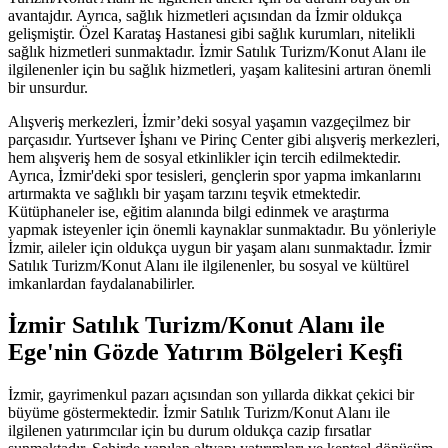
avantajdır. Ayrıca, sağlık hizmetleri açısından da İzmir oldukça
gelişmiştir. Özel Karataş Hastanesi gibi sağlık kurumları, nitelikli
sağlık hizmetleri sunmaktadır. İzmir Satılık Turizm/Konut Alanı ile
ilgilenenler için bu sağlık hizmetleri, yaşam kalitesini artıran önemli
bir unsurdur.
Alışveriş merkezleri, İzmir’deki sosyal yaşamın vazgeçilmez bir
parçasıdır. Yurtsever İşhanı ve Pirinç Center gibi alışveriş merkezleri,
hem alışveriş hem de sosyal etkinlikler için tercih edilmektedir.
Ayrıca, İzmir'deki spor tesisleri, gençlerin spor yapma imkanlarını
artırmakta ve sağlıklı bir yaşam tarzını teşvik etmektedir.
Kütüphaneler ise, eğitim alanında bilgi edinmek ve araştırma
yapmak isteyenler için önemli kaynaklar sunmaktadır. Bu yönleriyle
İzmir, aileler için oldukça uygun bir yaşam alanı sunmaktadır. İzmir
Satılık Turizm/Konut Alanı ile ilgilenenler, bu sosyal ve kültürel
imkanlardan faydalanabilirler.
İzmir Satılık Turizm/Konut Alanı ile
Ege'nin Gözde Yatırım Bölgeleri Keşfi
İzmir, gayrimenkul pazarı açısından son yıllarda dikkat çekici bir
büyüme göstermektedir. İzmir Satılık Turizm/Konut Alanı ile
ilgilenen yatırımcılar için bu durum oldukça cazip fırsatlar