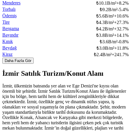
Menderes
₺
10.1B/m²
+
8.2
%
Torbalı
₺
9.2B/m²
-5.4
%
Ödemiş
₺
5.6B/m²
+
10.6
%
Tire
₺
4.3B/m²
+
27.3
%
Bergama
₺
4.2B/m²
+
32.7
%
Bayındır
₺
3.8B/m²
+
14.1
%
Kınık
₺
3.6B/m²
-0.8
%
Beydağ
₺
3.0B/m²
+
11.8
%
Kiraz
₺
2.4B/m²
+
241.7
%
Daha Fazla Gör
İzmir Satılık Turizm/Konut Alanı
İzmir, ülkemizin batısında yer alan ve Ege Denizi'ne kıyısı olan
önemli bir şehirdir. İzmir Satılık Turizm/Konut Alanı ile ilgilenenler
için bu bölge, hem tarihi hem de kültürel zenginlikleriyle dikkat
çekmektedir. İzmir, özellikle genç ve dinamik nüfus yapısı, iş
olanakları ve sosyal yaşamıyla ön plana çıkmaktadır. Şehir, modern
yaşam standartlarıyla birlikte tarihî dokusunu da korumaktadır.
Özellikle Konak, Alsancak ve Karşıyaka gibi merkezi bölgelerde,
hem yerli hem de yabancı turistlerin ilgisini çeken pek çok turistik
mekan bulunmaktadır. İzmir’in doğal güzellikleri, plajları ve tarihi