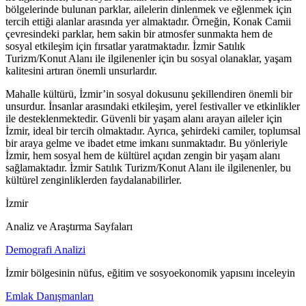
bölgelerinde bulunan parklar, ailelerin dinlenmek ve eğlenmek için
tercih ettiği alanlar arasında yer almaktadır. Örneğin, Konak Camii
çevresindeki parklar, hem sakin bir atmosfer sunmakta hem de
sosyal etkileşim için fırsatlar yaratmaktadır. İzmir Satılık
Turizm/Konut Alanı ile ilgilenenler için bu sosyal olanaklar, yaşam
kalitesini artıran önemli unsurlardır.
Mahalle kültürü, İzmir’in sosyal dokusunu şekillendiren önemli bir
unsurdur. İnsanlar arasındaki etkileşim, yerel festivaller ve etkinlikler
ile desteklenmektedir. Güvenli bir yaşam alanı arayan aileler için
İzmir, ideal bir tercih olmaktadır. Ayrıca, şehirdeki camiler, toplumsal
bir araya gelme ve ibadet etme imkanı sunmaktadır. Bu yönleriyle
İzmir, hem sosyal hem de kültürel açıdan zengin bir yaşam alanı
sağlamaktadır. İzmir Satılık Turizm/Konut Alanı ile ilgilenenler, bu
kültürel zenginliklerden faydalanabilirler.
İzmir
Analiz ve Araştırma Sayfaları
Demografi Analizi
İzmir bölgesinin nüfus, eğitim ve sosyoekonomik yapısını inceleyin
Emlak Danışmanları