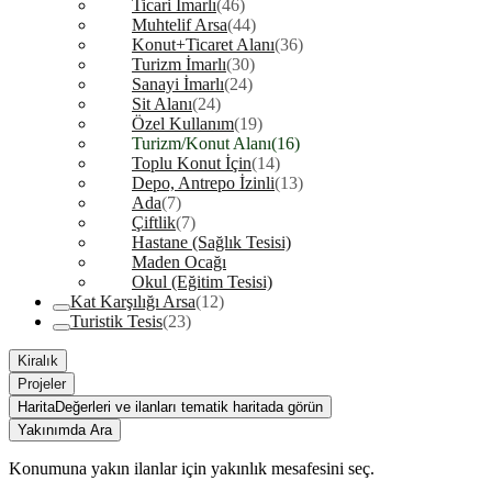
Ticari İmarlı
(46)
Muhtelif Arsa
(44)
Konut+Ticaret Alanı
(36)
Turizm İmarlı
(30)
Sanayi İmarlı
(24)
Sit Alanı
(24)
Özel Kullanım
(19)
Turizm/Konut Alanı
(16)
Toplu Konut İçin
(14)
Depo, Antrepo İzinli
(13)
Ada
(7)
Çiftlik
(7)
Hastane (Sağlık Tesisi)
Maden Ocağı
Okul (Eğitim Tesisi)
Kat Karşılığı Arsa
(12)
Turistik Tesis
(23)
Kiralık
Projeler
Harita
Değerleri ve ilanları tematik haritada görün
Yakınımda Ara
Konumuna yakın ilanlar için yakınlık mesafesini seç.