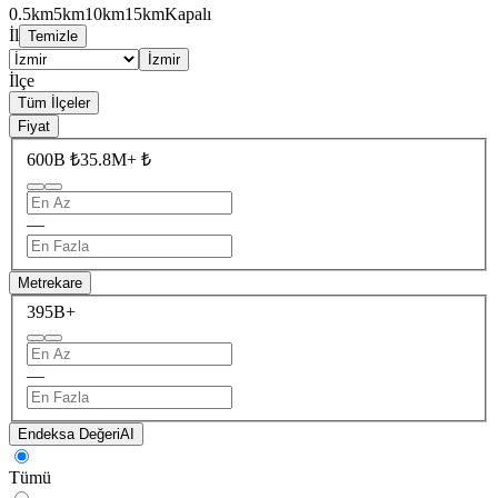
0.5km
5km
10km
15km
Kapalı
İl
Temizle
İzmir
İlçe
Tüm İlçeler
Fiyat
600B ₺
35.8M+ ₺
—
Metrekare
39
5B+
—
Endeksa Değeri
AI
Tümü