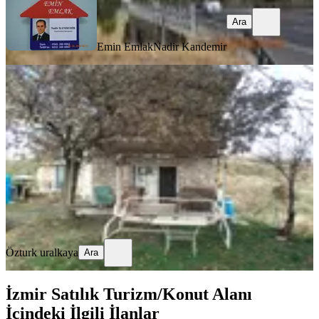
Ara
Emin Emlak
Nadir Kandemir
YOLA YAKIN
%
7
Kavacık Ta Taş Ev Bahçe
İzmir, Karabağlar
2500 m²
·
2.800/m²
·
02.08.2025
7.000.000 ₺
7.500.000 ₺
Özturk uralkaya
Ara
Özturk uralkaya
Ara
İzmir Satılık Turizm/Konut Alanı
İçindeki İlgili İlanlar