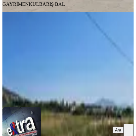
GAYRİMENKUL
BARIŞ BAL
Seferihisar Doğanbey'de Denize Sıfır
Muhteşem Satılık Arsa
İzmir, Seferihisar
39 m²
·
15.385/m²
·
01.02.2026
600.000 ₺
EXTRA LİDER GAYRİMENKUL
Sedat Ulucan
Ara
Ara