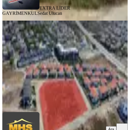
EXTRA LİDER
GAYRİMENKUL
Sedat Ulucan
Akarcada Eşsiz Manzaralı 3500 M2
Ticari İmarlı Satılık Arsa
İzmir, Seferihisar
3500 m²
·
10.214/m²
·
21.01.2026
35.750.000 ₺
MHS EMLAK
Murat Haktan Soyuöz
Ara
Ara