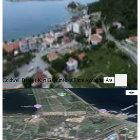
Karaburun İskele Mahallesi'nde 612
M² Turizm+konut İmarlı Arsa
İzmir, Karaburun
612 m²
·
35.948/m²
·
21.05.2026
22.000.000 ₺
Coldwell Banker Kıyı Gayrimenkul
Emre Aydoğdu
Ara
Coldwell Banker Kıyı Gayrimenkul
Emre Aydoğdu
Ara
TAKASLI
%
15
İstinyepark Karşısı İnciraltı'nda
Satılık Arsa
İzmir, Balçova
736 m²
·
23.098/m²
·
14.04.2026
17.000.000 ₺
20.000.000 ₺