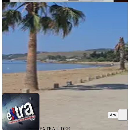
TAKASLI
İzmir Seferihisar'da Denize Sıfır
Satılık Muhteşem Arsa
İzmir, Seferihisar
45 m²
·
13.333/m²
·
03.02.2026
600.000 ₺
EXTRA LİDER GAYRİMENKUL
BARIŞ BAL
Ara
Ara
EXTRA LİDER