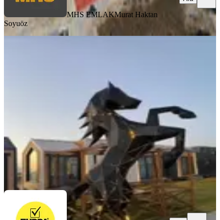
MHS EMLAK
Murat Haktan
Soyuöz
TAKASLI
%
12
Turpa Arxes Gayrımenkulden Denize
Sıfır Arsa Satılıktır.
İzmir, Dikili
130 m²
·
15.308/m²
·
18.01.2026
1.990.000 ₺
2.250.000 ₺
Turpa arXes
Yusuf Büyükbayram
Ara