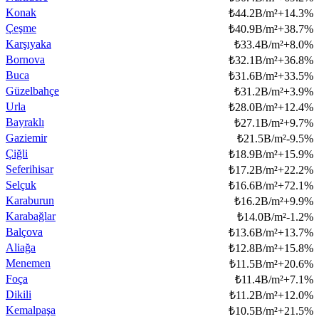
Konak
₺
44.2B/m²
+
14.3
%
Çeşme
₺
40.9B/m²
+
38.7
%
Karşıyaka
₺
33.4B/m²
+
8.0
%
Bornova
₺
32.1B/m²
+
36.8
%
Buca
₺
31.6B/m²
+
33.5
%
Güzelbahçe
₺
31.2B/m²
+
3.9
%
Urla
₺
28.0B/m²
+
12.4
%
Bayraklı
₺
27.1B/m²
+
9.7
%
Gaziemir
₺
21.5B/m²
-9.5
%
Çiğli
₺
18.9B/m²
+
15.9
%
Seferihisar
₺
17.2B/m²
+
22.2
%
Selçuk
₺
16.6B/m²
+
72.1
%
Karaburun
₺
16.2B/m²
+
9.9
%
Karabağlar
₺
14.0B/m²
-1.2
%
Balçova
₺
13.6B/m²
+
13.7
%
Aliağa
₺
12.8B/m²
+
15.8
%
Menemen
₺
11.5B/m²
+
20.6
%
Foça
₺
11.4B/m²
+
7.1
%
Dikili
₺
11.2B/m²
+
12.0
%
Kemalpaşa
₺
10.5B/m²
+
21.5
%