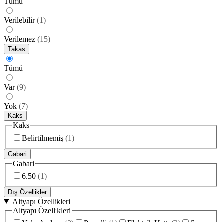
Tümü
Verilebilir
(
1
)
Verilemez
(
15
)
Takas
Tümü
Var
(
9
)
Yok
(
7
)
Kaks
Kaks
Belirtilmemiş
(
1
)
Gabari
Gabari
6.50
(
1
)
Dış Özellikler
Altyapı Özellikleri
Altyapı Özellikleri