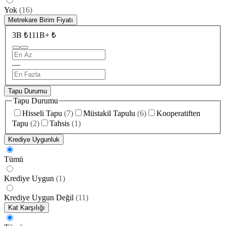
Yok
(
16
)
Metrekare Birim Fiyatı
3B ₺
111B+ ₺
—
Tapu Durumu
Tapu Durumu
Hisseli Tapu
(
7
)
Müstakil Tapulu
(
6
)
Kooperatiften
Tapu
(
2
)
Tahsis
(
1
)
Krediye Uygunluk
Tümü
Krediye Uygun
(
1
)
Krediye Uygun Değil
(
11
)
Kat Karşılığı