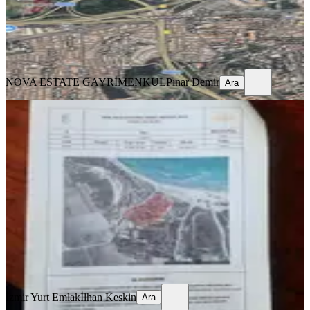
NOVA ESTATE GAYRİMENKUL
Pınar Demir
Ara
NOVA ESTATE GAYRİMENKUL
Pınar Demir
Ara
TAKASLI
Tam Yatırımlk Arsa Nedenini,
Açıklamada Belirttim. Lütfen Okuyun
İzmir, Çeşme
170 m²
·
26.471/m²
·
12.02.2026
4.500.000 ₺
İzmir Yurt Emlak
İlhan Keskin
Ara
İzmir Yurt Emlak
İlhan Keskin
Ara