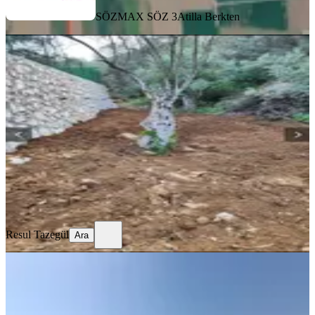
SÖZMAX SÖZ 3
Atilla Berkten
TAKASLI
Sahibinden 2353m2 Satılık Bakımsız
Zeytinlik Torbalı Dirmil İzmir
İzmir, Torbalı
2353 m²
·
892/m²
·
02.08.2026
2.100.000 ₺
Resul Tazegül
Ara
Resul Tazegül
Ara
TAKASLI
Nar Bahçesi
İzmir, Selçuk