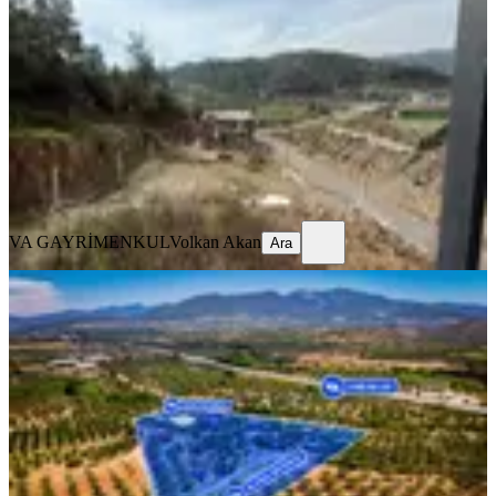
İzmir, Menderes
235 m²
·
6.383/m²
·
31.07.2026
1.500.000 ₺
VA GAYRİMENKUL
Volkan Akan
Ara
VA GAYRİMENKUL
Volkan Akan
Ara
Torbalı Çakırbeyli Mahallesinde 305
M2 Satılık Zeytinlik
İzmir, Torbalı
305 m²
·
4.262/m²
·
31.07.2026
1.300.000 ₺