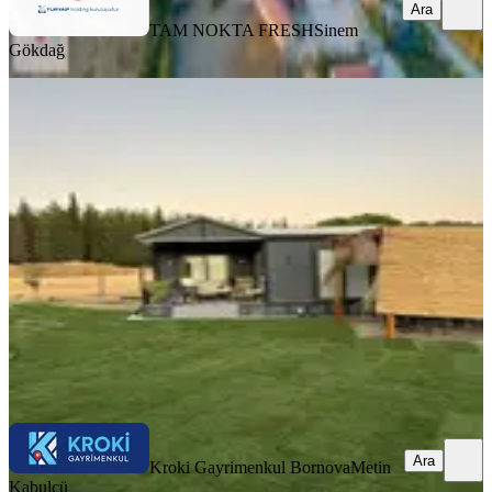
Ara
TAM NOKTA FRESH
Sinem
Gökdağ
YENİ
Menderes Gölcükler'de 300 M²
Tapulu, Numaratajlı Elektrikli,
İzmir, Menderes
300 m²
·
11.500/m²
·
05.08.2026
3.450.000 ₺
Kroki Gayrimenkul Bornova
Metin Kabulcü
Ara
Ara
Kroki Gayrimenkul Bornova
Metin
Kabulcü