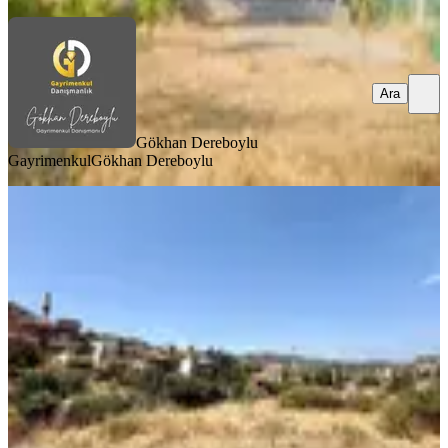
Ara
Gökhan Dereboylu
Gayrimenkul
Gökhan Dereboylu
YENİ
Güzelbahçe Mustafa Kemalpaşa
Mah.satılık Yatırımlık 550m² Arsa
İzmir, Güzelbahçe
550 m²
·
Yolu Açılmış
·
19.091/m²
·
02.08.2026
10.500.000 ₺
EMRE ERDOĞAN GAYRİMENKUL
Emre Erdoğan
Ara