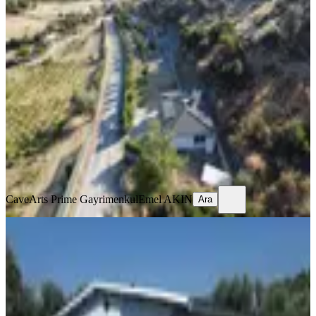
YENİ
Beyler Köyü'nde Hazır Kurulu Satılık
Çiftlikruhsatlı Ev Çiftlik
İzmir, Seferihisar
2401 m²
·
6.456/m²
·
04.08.2026
15.500.000 ₺
CaveArts Prime Gayrimenkul
Emel AKIN
Ara
CaveArts Prime Gayrimenkul
Emel AKIN
Ara
YENİ
Erz'den Armutlu Köy İçi,doğa İle İç
İçe 1+1 Evli Satılık Bahçe
İzmir, Kemalpaşa
446 m²
·
8.408/m²
·
04.08.2026