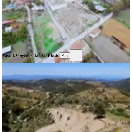
2749 m²
·
3.456/m²
·
01.08.2026
9.500.000 ₺
Pasifik Gayrimenkul
Ali Elüstü
Ara
Pasifik Gayrimenkul
Ali Elüstü
Ara
Pasifikten Efemçukurda Deniz
Manzaralı Kök Hisse 500 M² Arazi
İzmir, Menderes
500 m²
·
800/m²
·
01.08.2026
400.000 ₺
Pasifik Gayrimenkul
Ali Elüstü