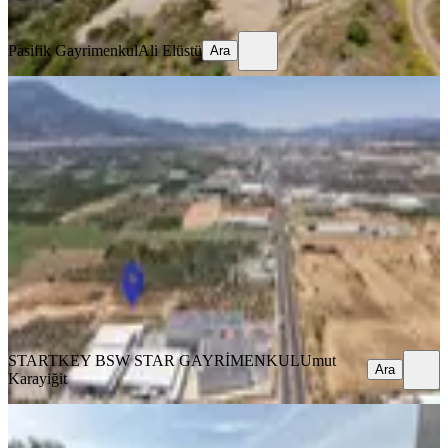
Ara
Pasifik Gayrimenkul
Ali Elüstü
Ara
Kemalpaşa' Da Satılık Yatırımlık
Parsel (kaçırılmayacak Fırsat)
İzmir, Kemalpaşa
10850 m²
·
3.502/m²
·
01.08.2026
38.000.000 ₺
STARTKEY BSW STAR GAYRİMENKUL
Umut Karayiğit
Ara
STARTKEY BSW STAR GAYRİMENKUL
Umut
Ara
Karayiğit
TAKASLI
Va 1 - Doğanın İçinde Yaşam