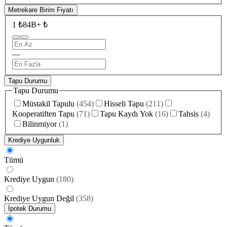
Metrekare Birim Fiyatı
1 ₺
84B+ ₺
—
Tapu Durumu
Tapu Durumu
Müstakil Tapulu
(
454
)
Hisseli Tapu
(
211
)
Kooperatiften Tapu
(
71
)
Tapu Kaydı Yok
(
16
)
Tahsis
(
4
)
Bilinmiyor
(
1
)
Krediye Uygunluk
Tümü
Krediye Uygun
(
180
)
Krediye Uygun Değil
(
358
)
İpotek Durumu