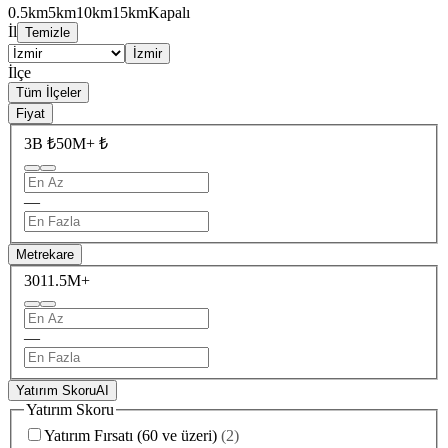
0.5km
5km
10km
15km
Kapalı
İl
Temizle
İzmir
İlçe
Tüm İlçeler
Fiyat
3B ₺
50M+ ₺
—
Metrekare
30
11.5M+
—
Yatırım Skoru
AI
Yatırım Skoru
Yatırım Fırsatı (60 ve üzeri)
(
2
)