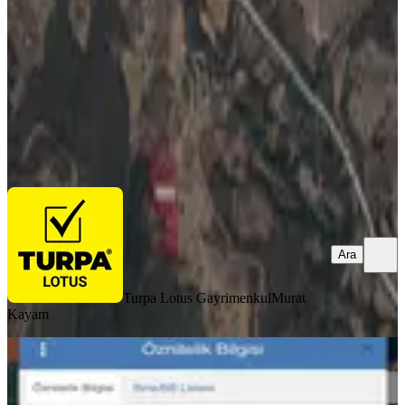
4308 m²
·
499/m²
·
04.08.2026
2.150.000 ₺
Turpa Lotus Gayrimenkul
Murat Kayam
Ara
Ara
Turpa Lotus Gayrimenkul
Murat
Kayam
YENİ
Fevzipaşa Mahallesinde Satılık Bağ
İzmir, Bergama