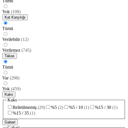
Tümü
Yok
(
108
)
Kat Karşılığı
Tümü
Verilebilir
(
12
)
Verilemez
(
745
)
Takas
Tümü
Var
(
298
)
Yok
(
459
)
Kaks
Kaks
Belirtilmemiş
(
29
)
%5
(
2
)
%5 / 10
(
1
)
%15 / 30
(
1
)
%15 / 35
(
1
)
Gabari
Gabari