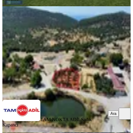
YENİ
Dikili Katıralanı Köy İçi Köşe 434 M2
Mükemmel Satılık Arsa
İzmir, Dikili
434 m²
·
Yolu Açılmış
·
11.406/m²
·
05.08.2026
4.950.000 ₺
TAM NOKTA ADİL
Sadık Kapancı
Ara
Ara
TAM NOKTA ADİL
Sadık
Kapancı