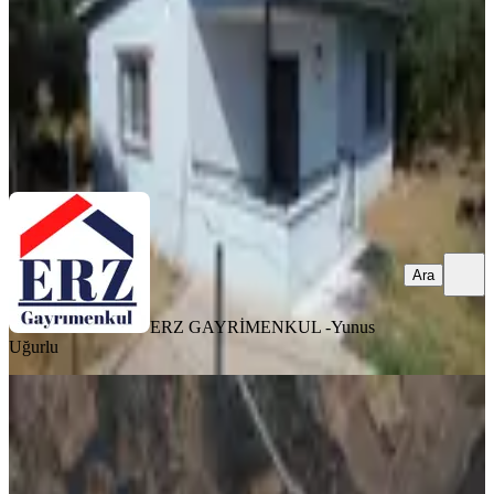
3.750.000 ₺
ERZ GAYRİMENKUL -
Yunus Uğurlu
Ara
Ara
ERZ GAYRİMENKUL -
Yunus
Uğurlu
YENİ
Ödemiş Çamlıca'da 4.308 M2 Satılık
Tarla-bahçe
İzmir, Ödemiş