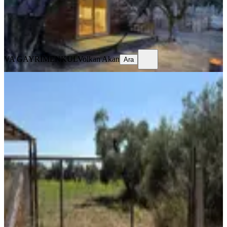
VA GAYRİMENKUL
Volkan Akan
Ara
VA GAYRİMENKUL
Volkan Akan
Ara
Remax Smyrna' Dan Torbalı Helvacı'
Da Yatırımlık Tarla
İzmir, Torbalı
2494 m²
·
1.303/m²
·
30.07.2026
3.250.000 ₺
RE/MAX SMYRNA
Bora Sağsoy
Ara