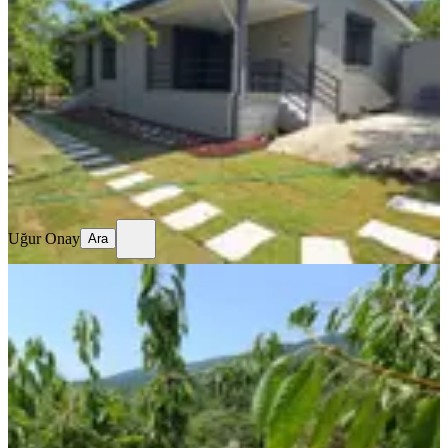
İzmir, Bayındır
876 m²
·
Elektrik Hattı, Kanalizasyon
+5
·
10.959/m²
·
03.08.2026
9.600.000 ₺
9.800.000 ₺
Uğur Onay
Ara
Uğur Onay
Ara
YENİ
Bayındır Gayrımenkul Osmanlar
Mah Satılık Kıraz Bahcesı
İzmir, Bayındır
2476 m²
·
Yolu Açılmış
·
1.010/m²
·
03.08.2026
2.500.000 ₺