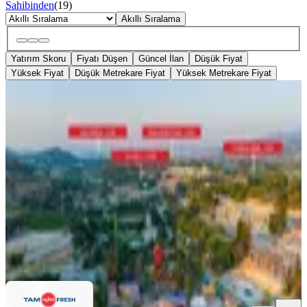
Sahibinden
(
19
)
Akıllı Sıralama
Yatırım Skoru
Fiyatı Düşen
Güncel İlan
Düşük Fiyat
Yüksek Fiyat
Düşük Metrekare Fiyat
Yüksek Metrekare Fiyat
YENİ
Urla Merkezde Satılık Arazi
İzmir, Urla
1759 m²
·
11.370/m²
·
06.08.2026
20.000.000 ₺
TAM NOKTA FRESH
Sinem Gökdağ
Ara