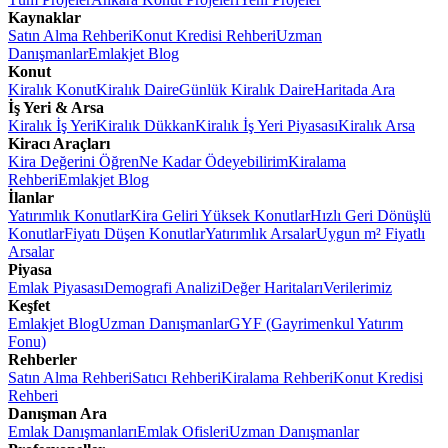
Kaynaklar
Satın Alma Rehberi
Konut Kredisi Rehberi
Uzman
Danışmanlar
Emlakjet Blog
Konut
Kiralık Konut
Kiralık Daire
Günlük Kiralık Daire
Haritada Ara
İş Yeri & Arsa
Kiralık İş Yeri
Kiralık Dükkan
Kiralık İş Yeri Piyasası
Kiralık Arsa
Kiracı Araçları
Kira Değerini Öğren
Ne Kadar Ödeyebilirim
Kiralama
Rehberi
Emlakjet Blog
İlanlar
Yatırımlık Konutlar
Kira Geliri Yüksek Konutlar
Hızlı Geri Dönüşlü
Konutlar
Fiyatı Düşen Konutlar
Yatırımlık Arsalar
Uygun m² Fiyatlı
Arsalar
Piyasa
Emlak Piyasası
Demografi Analizi
Değer Haritaları
Verilerimiz
Keşfet
Emlakjet Blog
Uzman Danışmanlar
GYF (Gayrimenkul Yatırım
Fonu)
Rehberler
Satın Alma Rehberi
Satıcı Rehberi
Kiralama Rehberi
Konut Kredisi
Rehberi
Danışman Ara
Emlak Danışmanları
Emlak Ofisleri
Uzman Danışmanlar