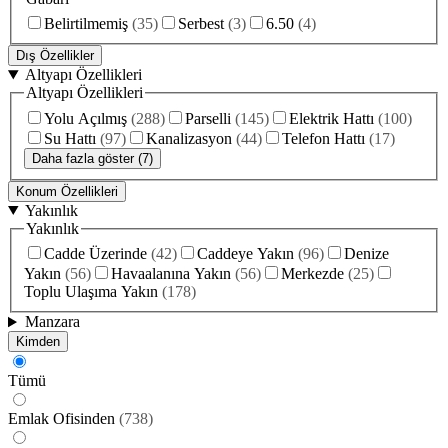
Belirtilmemiş
(
35
)
Serbest
(
3
)
6.50
(
4
)
Dış Özellikler
Altyapı Özellikleri
Altyapı Özellikleri
Yolu Açılmış
(
288
)
Parselli
(
145
)
Elektrik Hattı
(
100
)
Su Hattı
(
97
)
Kanalizasyon
(
44
)
Telefon Hattı
(
17
)
Daha fazla göster (7)
Konum Özellikleri
Yakınlık
Yakınlık
Cadde Üzerinde
(
42
)
Caddeye Yakın
(
96
)
Denize
Yakın
(
56
)
Havaalanına Yakın
(
56
)
Merkezde
(
25
)
Toplu Ulaşıma Yakın
(
178
)
Manzara
Kimden
Tümü
Emlak Ofisinden
(
738
)