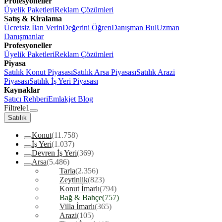
Profesyoneller
Üyelik Paketleri
Reklam Çözümleri
Satış & Kiralama
Ücretsiz İlan Verin
Değerini Öğren
Danışman Bul
Uzman
Danışmanlar
Profesyoneller
Üyelik Paketleri
Reklam Çözümleri
Piyasa
Satılık Konut Piyasası
Satılık Arsa Piyasası
Satılık Arazi
Piyasası
Satılık İş Yeri Piyasası
Kaynaklar
Satıcı Rehberi
Emlakjet Blog
Filtrele
1
Satılık
Konut
(11.758)
İş Yeri
(1.037)
Devren İş Yeri
(369)
Arsa
(5.486)
Tarla
(2.356)
Zeytinlik
(823)
Konut İmarlı
(794)
Bağ & Bahçe
(757)
Villa İmarlı
(365)
Arazi
(105)