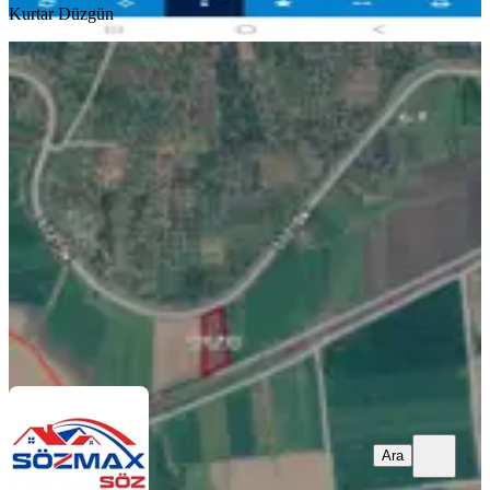
Kurtar Düzgün
İzmir Menemen'de Fırsat Satılık Hobi
Bahçesi Köşe Parsel
İzmir, Menemen
289 m²
·
2.941/m²
·
03.08.2026
850.000 ₺
SÖZMAX SÖZ 3
Atilla Berkten
Ara
Ara