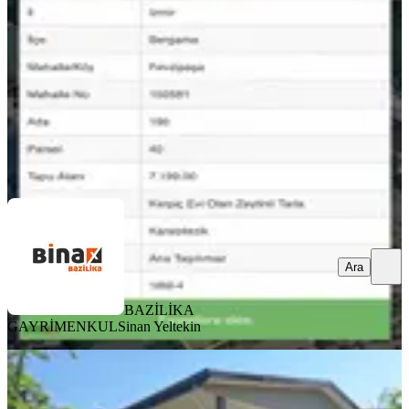
7199 m²
·
1.195/m²
·
03.08.2026
8.600.000 ₺
BAZİLİKA GAYRİMENKUL
Sinan Yeltekin
Ara
Ara
BAZİLİKA
GAYRİMENKUL
Sinan Yeltekin
YENİ
%
2
İzmir'in Gözde Yaylalarından
Alankıyı'da Satılık Sıfır Müstakil Ev