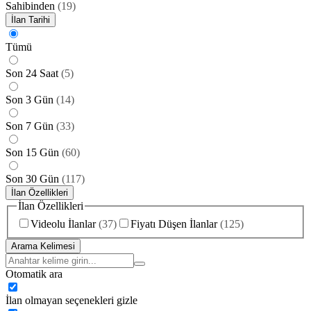
Sahibinden
(
19
)
İlan Tarihi
Tümü
Son 24 Saat
(
5
)
Son 3 Gün
(
14
)
Son 7 Gün
(
33
)
Son 15 Gün
(
60
)
Son 30 Gün
(
117
)
İlan Özellikleri
İlan Özellikleri
Videolu İlanlar
(
37
)
Fiyatı Düşen İlanlar
(
125
)
Arama Kelimesi
Otomatik ara
İlan olmayan seçenekleri gizle