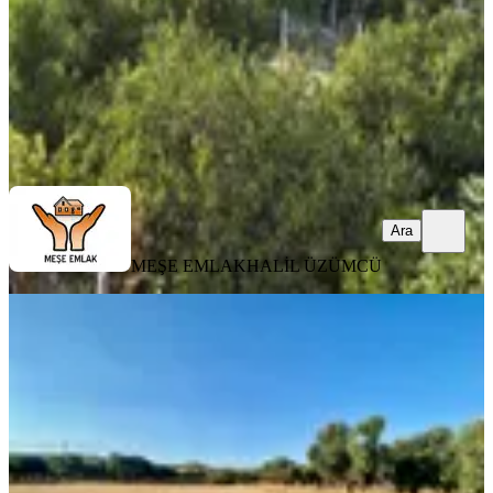
3.250.000 ₺
MEŞE EMLAK
HALİL ÜZÜMCÜ
Ara
Ara
MEŞE EMLAK
HALİL ÜZÜMCÜ
YENİ
Günay Emlak'tan Torbalı Aslanlar
Köyünde 3 Ayrı Tapu 9.500 M2
Satılık Bag Ve Zetinlik
İzmir, Torbalı
9500 m²
·
1.526/m²
·
02.08.2026