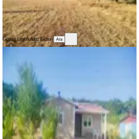
14.500.000 ₺
Günay Emlak
Aziz Günay
Ara
Günay Emlak
Aziz Günay
Ara
YENİ
Bornova Yakaköy De İcinde Evi
Bulunan(full Esyali) Fırsat Bahçe
İzmir, Bornova
500 m²
·
5.900/m²
·
02.08.2026
2.950.000 ₺
Gökhan Dereboylu Gayrimenkul
Gökhan Dereboylu
Ara