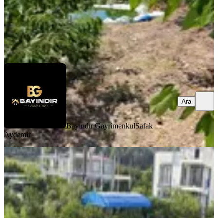
Bayındır Gayrimenkul
Safak Aydemir
Ara
Ara
Bayındır Gayrimenkul
Safak
Aydemir
YENİ
Menderes Ahmetbeylide Satılık Hisse
Tapu Meşe Emlak'tan
İzmir, Menderes
320 m²
·
Yolu Açılmış
·
10.156/m²
·
02.08.2026