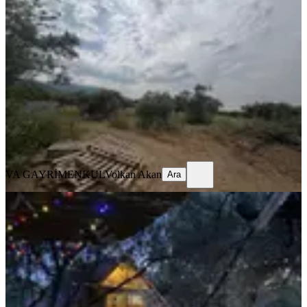
Ana Yol Cepheli Zeytinlik
İzmir, Kemalpaşa
1290 m²
·
5.814/m²
·
31.07.2026
7.500.000 ₺
VA GAYRİMENKUL
Volkan Akan
Ara
VA GAYRİMENKUL
Volkan Akan
Ara
Va 1 - İzmir Menemen Türkelli'de
Huzur Dolu Fırsat Bahçe
İzmir, Menemen
192 m²
·
5.885/m²
·
31.07.2026
1.130.000 ₺