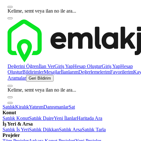
Kelime, semt veya ilan no ile ara...
Değerini Öğren
İlan Ver
Giriş Yap
Hesap Oluştur
Giriş Yap
Hesap
Oluştur
Bildirimler
Mesajlar
İlanlarım
Değerlemelerim
Favorilerim
Kayı
Aramalar
Geri Bildirim
Kelime, semt veya ilan no ile ara...
Satılık
Kiralık
Yatırım
Danışmanlar
Sat
Konut
Satılık Konut
Satılık Daire
Yeni İlanlar
Haritada Ara
İş Yeri & Arsa
Satılık İş Yeri
Satılık Dükkan
Satılık Arsa
Satılık Tarla
Projeler
Tüm Projeler
Ankara Konut Projeleri
Yeni Projeler