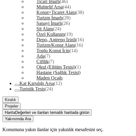
Ticari İmarlı
(46)
Muhtelif Arsa
(44)
Konut+Ticaret Alanı
(38)
Turizm İmarlı
(28)
Sanayi İmarlı
(26)
Sit Alanı
(24)
Özel Kullanım
(19)
Depo, Antrepo İzinli
(16)
Turizm/Konut Alanı
(16)
Toplu Konut İçin
(14)
Ada
(7)
Çiftlik
(7)
Okul (Eğitim Tesisi)
(1)
Hastane (Sağlık Tesisi)
Maden Ocağı
Kat Karşılığı Arsa
(12)
Turistik Tesis
(24)
Kiralık
Projeler
Harita
Değerleri ve ilanları tematik haritada görün
Yakınımda Ara
Konumuna yakın ilanlar için yakınlık mesafesini seç.