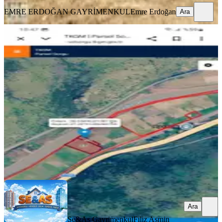
EMRE ERDOĞAN GAYRİMENKUL
Emre Erdoğan
Ara
YENİ
Se&as Exclusıve:izmir Menemen
Ayvacık'da 9275 M2 Satılık Bağ
İzmir, Menemen
9275 m²
·
1.348/m²
·
31.07.2026
12.500.000 ₺
Se&As Gayrimenkul
Filiz Asmin Kurtar Düzgün
Ara
Ara
Se&As Gayrimenkul
Filiz Asmin