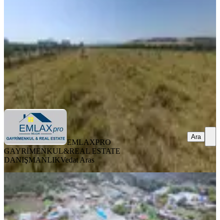
4431 m²
·
2.144/m²
·
01.08.2026
9.500.000 ₺
EMLAXPRO GAYRİMENKUL&REAL ESTATE
DANIŞMANLIK
Vedat Aras
Ara
Ara
EMLAXPRO
GAYRİMENKUL&REAL ESTATE
DANIŞMANLIK
Vedat Aras
Pasifikten Menderes Şaşal Köy
Merkezinde Satılık 2.749 M² Arazi
İzmir, Menderes