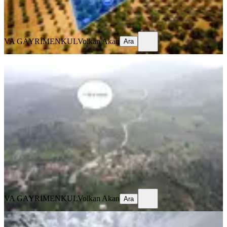
VA GAYRİMENKUL
Volkan Akan
Ara
VA GAYRİMENKUL
Volkan Akan
Ara
TAKASLI
Va 1-dikili Samanlıkköy'de 11 Dönüm
Satılık Arazi
İzmir, Dikili
11150 m²
·
224/m²
·
31.07.2026
2.500.000 ₺
VA GAYRİMENKUL
Volkan Akan
Ara
VA GAYRİMENKUL
Volkan Akan
Ara
Va 1 - İzmir Kemalpaşa Merkeze 5 Dk