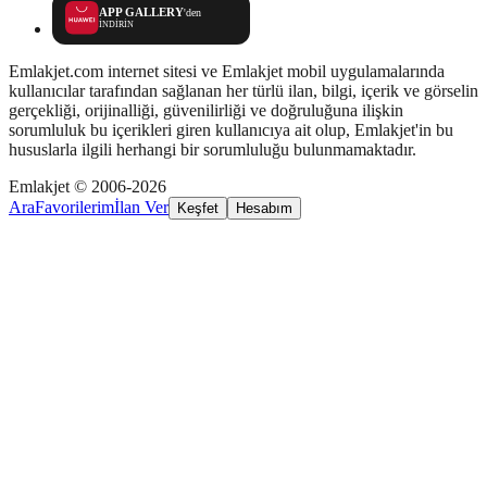
APP GALLERY
'den
İNDİRİN
Emlakjet.com internet sitesi ve Emlakjet mobil uygulamalarında
kullanıcılar tarafından sağlanan her türlü ilan, bilgi, içerik ve görselin
gerçekliği, orijinalliği, güvenilirliği ve doğruluğuna ilişkin
sorumluluk bu içerikleri giren kullanıcıya ait olup, Emlakjet'in bu
hususlarla ilgili herhangi bir sorumluluğu bulunmamaktadır.
Emlakjet © 2006-2026
Ara
Favorilerim
İlan Ver
Keşfet
Hesabım