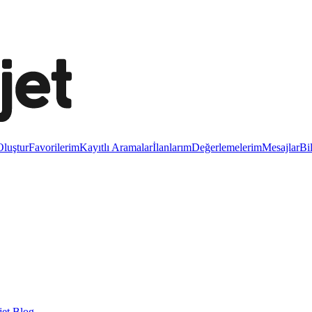
luştur
Favorilerim
Kayıtlı Aramalar
İlanlarım
Değerlemelerim
Mesajlar
Bi
et Blog