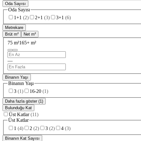
Oda Sayısı
Oda Sayısı
1+1
(
2
)
2+1
(
3
)
3+1
(
6
)
Metrekare
Brüt m²
Net m²
75 m²
165+ m²
—
Binanın Yaşı
Binanın Yaşı
3
(
1
)
16-20
(
1
)
Daha fazla göster (1)
Bulunduğu Kat
Üst Katlar
(
11
)
Üst Katlar
1
(
4
)
2
(
2
)
3
(
2
)
4
(
3
)
Binanın Kat Sayısı