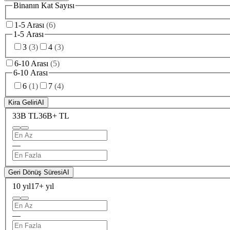
Binanın Kat Sayısı
1-5 Arası
(
6
)
1-5 Arası
3
(
3
)
4
(
3
)
6-10 Arası
(
5
)
6-10 Arası
6
(
1
)
7
(
4
)
Kira Geliri
AI
33B TL
36B+ TL
—
Geri Dönüş Süresi
AI
10 yıl
17+ yıl
—