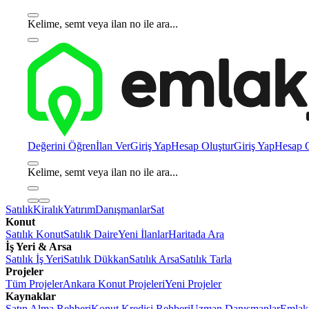
Kelime, semt veya ilan no ile ara...
Değerini Öğren
İlan Ver
Giriş Yap
Hesap Oluştur
Giriş Yap
Hesap O
Kelime, semt veya ilan no ile ara...
Satılık
Kiralık
Yatırım
Danışmanlar
Sat
Konut
Satılık Konut
Satılık Daire
Yeni İlanlar
Haritada Ara
İş Yeri & Arsa
Satılık İş Yeri
Satılık Dükkan
Satılık Arsa
Satılık Tarla
Projeler
Tüm Projeler
Ankara Konut Projeleri
Yeni Projeler
Kaynaklar
Satın Alma Rehberi
Konut Kredisi Rehberi
Uzman Danışmanlar
Emlakj