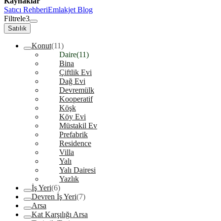
Kaynaklar
Satıcı Rehberi
Emlakjet Blog
Filtrele
3
Satılık
Konut
(11)
Daire
(11)
Bina
Çiftlik Evi
Dağ Evi
Devremülk
Kooperatif
Köşk
Köy Evi
Müstakil Ev
Prefabrik
Residence
Villa
Yalı
Yalı Dairesi
Yazlık
İş Yeri
(6)
Devren İş Yeri
(7)
Arsa
Kat Karşılığı Arsa