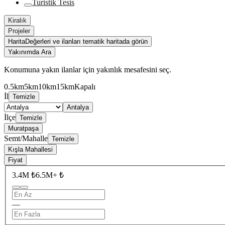
Turistik Tesis
Kiralık
Projeler
Harita
Değerleri ve ilanları tematik haritada görün
Yakınımda Ara
Konumuna yakın ilanlar için yakınlık mesafesini seç.
0.5km
5km
10km
15km
Kapalı
İl
Temizle
Antalya
İlçe
Temizle
Muratpaşa
Semt/Mahalle
Temizle
Kışla Mahallesi
Fiyat
3.4M ₺
6.5M+ ₺
—