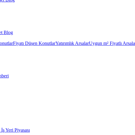
et Blog
onutlar
Fiyatı Düşen Konutlar
Yatırımlık Arsalar
Uygun m² Fiyatlı Arsala
hberi
k İş Yeri Piyasası