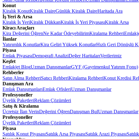
Konut
Kiralık Konut
Kiralık Daire
Günlük Kiralık Daire
Haritada Ara
İş Yeri & Arsa
Kiralık İş Yeri
Kiralık Dükkan
Kiralık İş Yeri Piyasası
Kiralık Arsa
Kiracı Araçları
Kira Değerini Öğren
Ne Kadar Ödeyebilirim
Kiralama Rehberi
Emlakj
İlanlar
Yatırımlık Konutlar
Kira Geliri Yüksek Konutlar
Hızlı Geri Dönüşlü K
Piyasa
Emlak Piyasası
Demografi Analizi
Değer Haritaları
Verilerimiz
Keşfet
Emlakjet Blog
Uzman Danışmanlar
GYF (Gayrimenkul Yatırım Fonu)
Rehberler
Satın Alma Rehberi
Satıcı Rehberi
Kiralama Rehberi
Konut Kredisi Re
Danışman Ara
Emlak Danışmanları
Emlak Ofisleri
Uzman Danışmanlar
Profesyoneller
Üyelik Paketleri
Reklam Çözümleri
Satış & Kiralama
Ücretsiz İlan Verin
Değerini Öğren
Danışman Bul
Uzman Danışmanlar
Profesyoneller
Üyelik Paketleri
Reklam Çözümleri
Piyasa
Satılık Konut Piyasası
Satılık Arsa Piyasası
Satılık Arazi Piyasası
Satılı