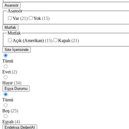
Asansör
Asansör
Var
(
21
)
Yok
(
15
)
Mutfak
Mutfak
Açık (Amerikan)
(
15
)
Kapalı
(
21
)
Site İçerisinde
Tümü
Evet
(
2
)
Hayır
(
34
)
Eşya Durumu
Tümü
Boş
(
25
)
Eşyalı
(
4
)
Endeksa Değeri
AI