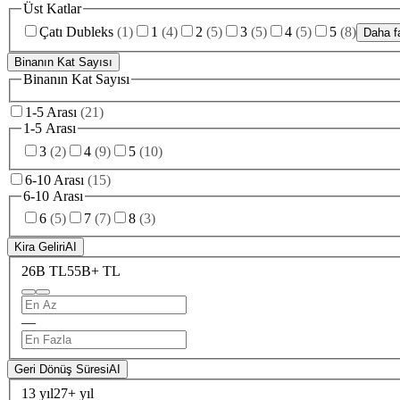
Üst Katlar
Çatı Dubleks
(
1
)
1
(
4
)
2
(
5
)
3
(
5
)
4
(
5
)
5
(
8
)
Daha fa
Binanın Kat Sayısı
Binanın Kat Sayısı
1-5 Arası
(
21
)
1-5 Arası
3
(
2
)
4
(
9
)
5
(
10
)
6-10 Arası
(
15
)
6-10 Arası
6
(
5
)
7
(
7
)
8
(
3
)
Kira Geliri
AI
26B TL
55B+ TL
—
Geri Dönüş Süresi
AI
13 yıl
27+ yıl