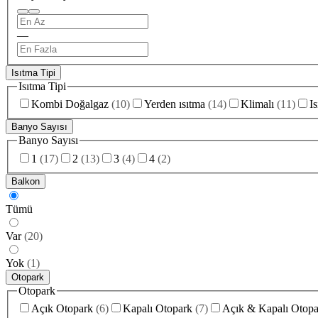
—
Isıtma Tipi
Isıtma Tipi
Kombi Doğalgaz
(
10
)
Yerden ısıtma
(
14
)
Klimalı
(
11
)
I
Banyo Sayısı
Banyo Sayısı
1
(
17
)
2
(
13
)
3
(
4
)
4
(
2
)
Balkon
Tümü
Var
(
20
)
Yok
(
1
)
Otopark
Otopark
Açık Otopark
(
6
)
Kapalı Otopark
(
7
)
Açık & Kapalı Otopa