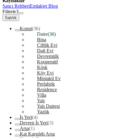
Kaynaklar
Satıcı Rehberi
Emlakjet Blog
Filtrele
3
Satılık
Konut
(36)
Daire
(36)
Bina
Çiftlik Evi
Dağ Evi
Devremülk
Kooperatif
Köşk
Köy Evi
Müstakil Ev
Prefabrik
Residence
Villa
Yalı
Yalı Dairesi
Yazlık
İş Yeri
(4)
Devren İş Yeri
(3)
Arsa
(1)
Kat Karşılığı Arsa