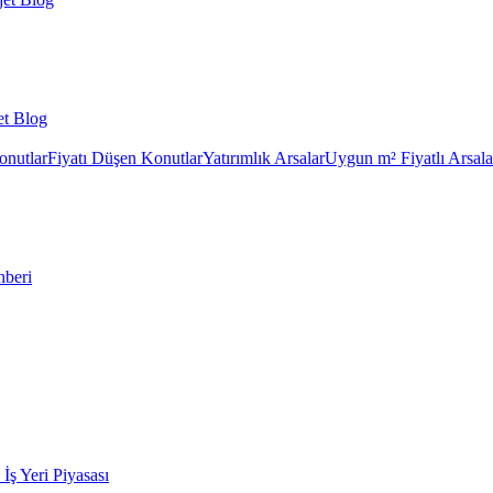
et Blog
onutlar
Fiyatı Düşen Konutlar
Yatırımlık Arsalar
Uygun m² Fiyatlı Arsala
hberi
k İş Yeri Piyasası