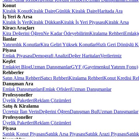
Konut
Kiralık Konut
Kiralık Daire
Günlük Kiralık Daire
Haritada Ara
İş Yeri & Arsa
Kiralık İş Yeri
Kiralık Dükkan
Kiralık İş Yeri Piyasası
Kiralık Arsa
Kiracı Araçları
Kira Değerini Öğren
Ne Kadar Ödeyebilirim
Kiralama Rehberi
Emlakj
İlanlar
Yatırımlık Konutlar
Kira Geliri Yüksek Konutlar
Hızlı Geri Dönüşlü K
Piyasa
Emlak Piyasası
Demografi Analizi
Değer Haritaları
Verilerimiz
Keşfet
Emlakjet Blog
Uzman Danışmanlar
GYF (Gayrimenkul Yatırım Fonu)
Rehberler
Satın Alma Rehberi
Satıcı Rehberi
Kiralama Rehberi
Konut Kredisi Re
Danışman Ara
Emlak Danışmanları
Emlak Ofisleri
Uzman Danışmanlar
Profesyoneller
Üyelik Paketleri
Reklam Çözümleri
Satış & Kiralama
Ücretsiz İlan Verin
Değerini Öğren
Danışman Bul
Uzman Danışmanlar
Profesyoneller
Üyelik Paketleri
Reklam Çözümleri
Piyasa
Satılık Konut Piyasası
Satılık Arsa Piyasası
Satılık Arazi Piyasası
Satılı