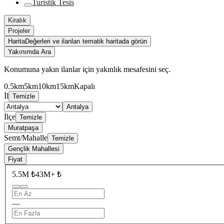
Turistik Tesis
Kiralık
Projeler
Harita
Değerleri ve ilanları tematik haritada görün
Yakınımda Ara
Konumuna yakın ilanlar için yakınlık mesafesini seç.
0.5km
5km
10km
15km
Kapalı
İl
Temizle
Antalya
İlçe
Temizle
Muratpaşa
Semt/Mahalle
Temizle
Gençlik Mahallesi
Fiyat
5.5M ₺
43M+ ₺
—