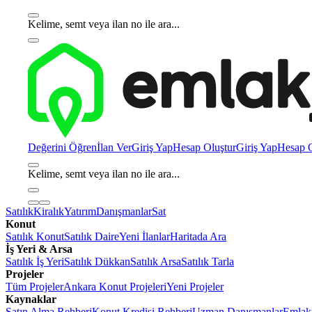
Kelime, semt veya ilan no ile ara...
Değerini Öğren
İlan Ver
Giriş Yap
Hesap Oluştur
Giriş Yap
Hesap O
Kelime, semt veya ilan no ile ara...
Satılık
Kiralık
Yatırım
Danışmanlar
Sat
Konut
Satılık Konut
Satılık Daire
Yeni İlanlar
Haritada Ara
İş Yeri & Arsa
Satılık İş Yeri
Satılık Dükkan
Satılık Arsa
Satılık Tarla
Projeler
Tüm Projeler
Ankara Konut Projeleri
Yeni Projeler
Kaynaklar
Satın Alma Rehberi
Konut Kredisi Rehberi
Uzman Danışmanlar
Emlakj