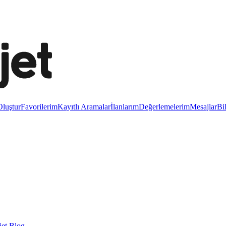
luştur
Favorilerim
Kayıtlı Aramalar
İlanlarım
Değerlemelerim
Mesajlar
Bi
et Blog