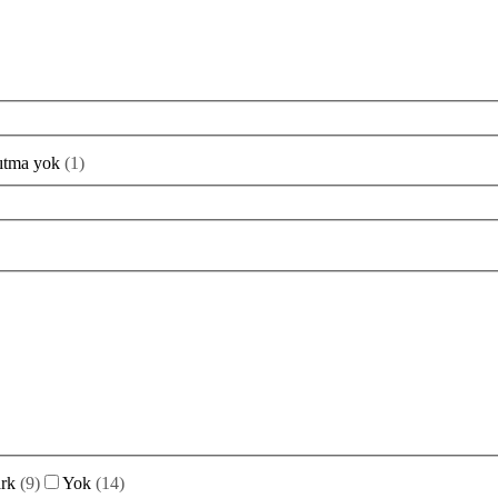
sıtma yok
(
1
)
rk
(
9
)
Yok
(
14
)