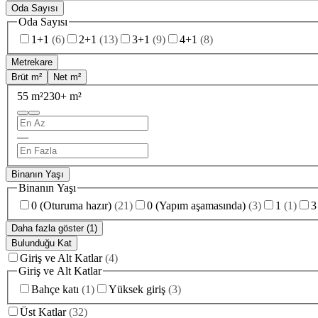
Oda Sayısı
Oda Sayısı
1+1
(
6
)
2+1
(
13
)
3+1
(
9
)
4+1
(
8
)
Metrekare
Brüt m²
Net m²
55 m²
230+ m²
—
Binanın Yaşı
Binanın Yaşı
0 (Oturuma hazır)
(
21
)
0 (Yapım aşamasında)
(
3
)
1
(
1
)
3
Daha fazla göster (1)
Bulunduğu Kat
Giriş ve Alt Katlar
(
4
)
Giriş ve Alt Katlar
Bahçe katı
(
1
)
Yüksek giriş
(
3
)
Üst Katlar
(
32
)