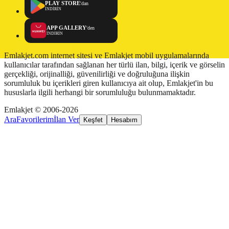
PLAY STORE
'dan
İNDİRİN
APP GALLERY
'den
İNDİRİN
Emlakjet.com internet sitesi ve Emlakjet mobil uygulamalarında
kullanıcılar tarafından sağlanan her türlü ilan, bilgi, içerik ve görselin
gerçekliği, orijinalliği, güvenilirliği ve doğruluğuna ilişkin
sorumluluk bu içerikleri giren kullanıcıya ait olup, Emlakjet'in bu
hususlarla ilgili herhangi bir sorumluluğu bulunmamaktadır.
Emlakjet © 2006-2026
Ara
Favorilerim
İlan Ver
Keşfet
Hesabım