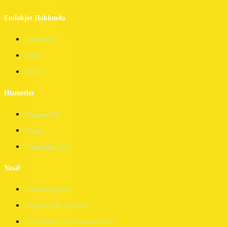
Emlakjet Hakkında
Hakkımızda
İletişim
Yardım
Hizmetler
Danışman Bul
Projeler
Ücretsiz İlan Verin
Yasal
Kullanım Koşulları
Bireysel Üyelik Sözleşmesi
Çerez Politikası ve Aydınlatma Metni