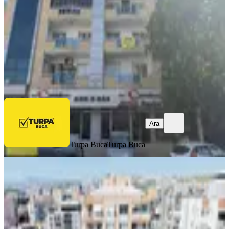
3+1
·
135 m²
·
2. Kat
·
27.07.2026
6.950.000 ₺
Turpa Buca
Turpa Buca
Ara
Ara
Turpa Buca
Turpa Buca
MANZARALI
Buca Hoca Ahmet Yesevi Caddesi Site
İçi Ara Kat Doğalgazlı Daire
Buca, Atatürk Mahallesi
3+1
·
130 m²
·
3. Kat
·
27.07.2026