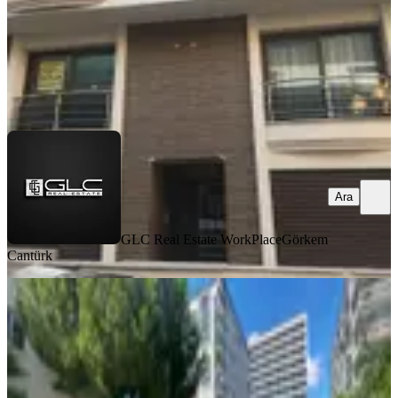
GLC Real Estate WorkPlace
Görkem Cantürk
Ara
Ara
GLC Real Estate WorkPlace
Görkem
Cantürk
MANZARALI
Acill Buca Atatürk Mah.de Üniversite
Ve Yeni Buca Metrosu Dibi 3+1
135m2 Dgazlı Arakat Full Bakımlı
Buca, Atatürk Mahallesi