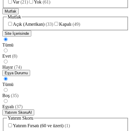
Var
(
21
)
Yok
(
61
)
Mutfak
Mutfak
Açık (Amerikan)
(
33
)
Kapalı
(
49
)
Site İçerisinde
Tümü
Evet
(
8
)
Hayır
(
74
)
Eşya Durumu
Tümü
Boş
(
35
)
Eşyalı
(
37
)
Yatırım Skoru
AI
Yatırım Skoru
Yatırım Fırsatı (60 ve üzeri)
(
1
)