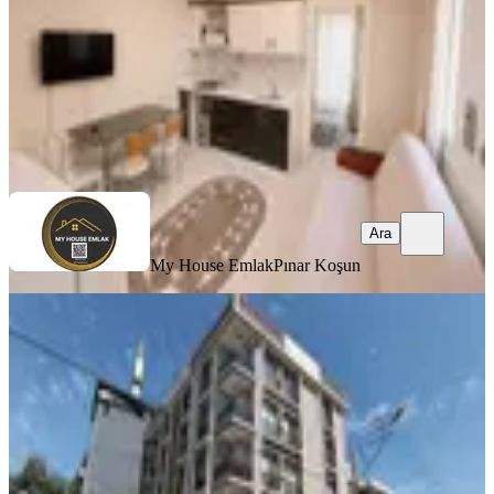
3.465.000 ₺
My House Emlak
Pınar Koşun
Ara
Ara
My House Emlak
Pınar Koşun
MANZARALI
Deü Tınaztepe Kampüsü Yakını
2+0doğalgazlı Balkonlu Arakat Daire
Buca, Atatürk Mahallesi
2+0
·
50 m²
·
Yüksek giriş
·
21.07.2026
3.550.000 ₺