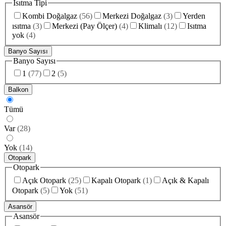
Isıtma Tipi
Kombi Doğalgaz
(
56
)
Merkezi Doğalgaz
(
3
)
Yerden
ısıtma
(
3
)
Merkezi (Pay Ölçer)
(
4
)
Klimalı
(
12
)
Isıtma
yok
(
4
)
Banyo Sayısı
Banyo Sayısı
1
(
77
)
2
(
5
)
Balkon
Tümü
Var
(
28
)
Yok
(
14
)
Otopark
Otopark
Açık Otopark
(
25
)
Kapalı Otopark
(
1
)
Açık & Kapalı
Otopark
(
5
)
Yok
(
51
)
Asansör
Asansör