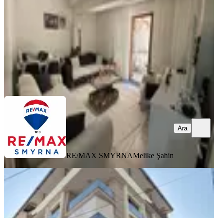
3+1
·
135 m²
·
Yüksek giriş
·
30.07.2026
3.950.000 ₺
RE/MAX SMYRNA
Melike Şahin
Ara
Ara
RE/MAX SMYRNA
Melike Şahin
EŞYALI
Atatürk Mahallesin'de Eşyalı Arakat
Çift Cephe Satılık 2+1
Buca, Atatürk Mahallesi