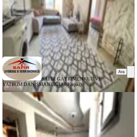
3.250.000 ₺
SAFİR GAYRİMENKUL VE YATIRIM DANIŞMANLIĞI
Ali
Kaşıkçı
Ara
Ara
SAFİR GAYRİMENKUL VE
YATIRIM DANIŞMANLIĞI
Ali Kaşıkçı
KOMBİLİ
Hastane-üniversite Ve Üçkuyular'a
Yürüme Mesafesi Satılık Daire
Buca, Atatürk Mahallesi
Stüdyo
·
40 m²
·
Bodrum Kat
·
02.08.2026