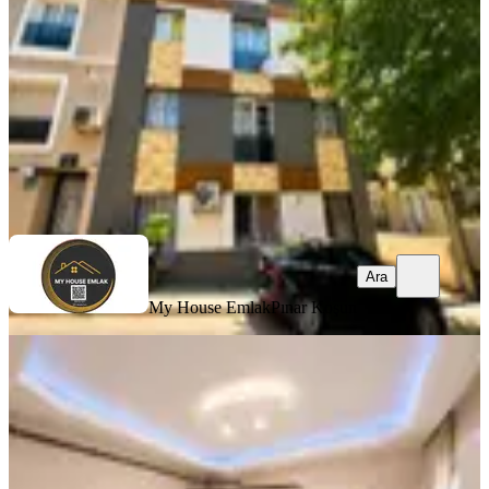
2+1
·
60 m²
·
2. Kat
·
24.07.2026
3.470.000 ₺
My House Emlak
Pınar Koşun
Ara
Ara
My House Emlak
Pınar Koşun
MANZARALI
Buca Atatürk Mahallesi'nde 2+1
Eşyalı Satılık |fırsat Konum
Buca, Atatürk Mahallesi
2+1
·
60 m²
·
2. Kat
·
22.07.2026