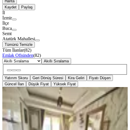
Harita
Kaydet
Paylaş
İl
İzmir
İlçe
Buca
Semt
Atatürk Mahallesi
Tümünü Temizle
Tüm İlanlar
(
82
)
Emlak Ofisinden
(
82
)
Akıllı Sıralama
Yatırım Skoru
Geri Dönüş Süresi
Kira Geliri
Fiyatı Düşen
Güncel İlan
Düşük Fiyat
Yüksek Fiyat
EŞYALI
Safir'den Atatürk'te Eşyalı Ara Kat
Ön Cephe Kampüs Yakını 1+1
Buca, Atatürk Mahallesi
1+1
·
55 m²
·
3. Kat
·
02.08.2026