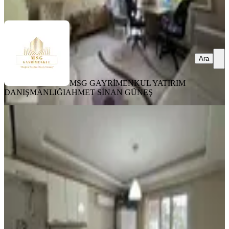
Ara
Ara
MSG GAYRİMENKUL YATIRIM
DANIŞMANLIĞI
AHMET SİNAN GÜNEŞ
EŞYALI
Buca Tınaztepe Hastanesi Yakını 1+0
Zemin Eşyalı Satılık Daire
Buca, Atatürk Mahallesi
Stüdyo
·
40 m²
·
Düz Giriş (Zemin)
·
14.07.2026
2.200.000 ₺