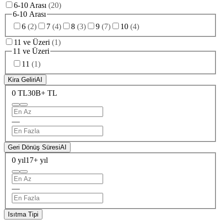
6-10 Arası
(
20
)
6-10 Arası
6
(
2
)
7
(
4
)
8
(
3
)
9
(
7
)
10
(
4
)
11 ve Üzeri
(
1
)
11 ve Üzeri
11
(
1
)
Kira Geliri
AI
0 TL
30B+ TL
—
Geri Dönüş Süresi
AI
0 yıl
17+ yıl
—
Isıtma Tipi