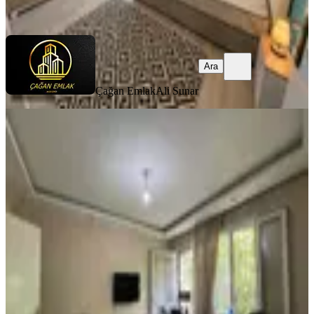
Ara
Ara
Çağan Emlak
Ali Sunar
EŞYALI
Msg'den Bucada 26.000 Tl Kiracılı
Bahçeli, Eşyalı&çift Wc'li 2+1
Buca, Atatürk Mahallesi
2+1
·
91 m²
·
Bahçe katı
·
17.07.2026
3.100.000 ₺
MSG GAYRİMENKUL YATIRIM DANIŞMANLIĞI
AHMET
SİNAN GÜNEŞ