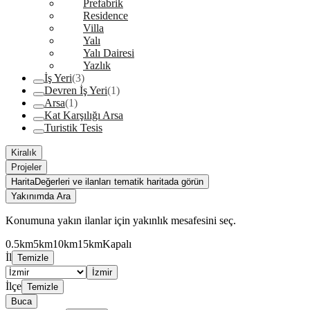
Prefabrik
Residence
Villa
Yalı
Yalı Dairesi
Yazlık
İş Yeri
(3)
Devren İş Yeri
(1)
Arsa
(1)
Kat Karşılığı Arsa
Turistik Tesis
Kiralık
Projeler
Harita
Değerleri ve ilanları tematik haritada görün
Yakınımda Ara
Konumuna yakın ilanlar için yakınlık mesafesini seç.
0.5km
5km
10km
15km
Kapalı
İl
Temizle
İzmir
İlçe
Temizle
Buca