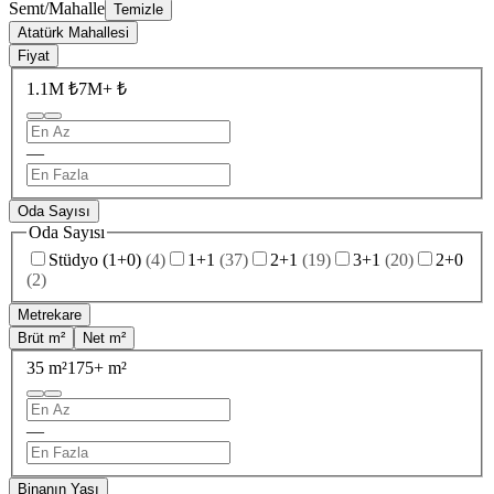
Semt/Mahalle
Temizle
Atatürk Mahallesi
Fiyat
1.1M ₺
7M+ ₺
—
Oda Sayısı
Oda Sayısı
Stüdyo (1+0)
(
4
)
1+1
(
37
)
2+1
(
19
)
3+1
(
20
)
2+0
(
2
)
Metrekare
Brüt m²
Net m²
35 m²
175+ m²
—
Binanın Yaşı