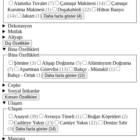
Alaturka Tuvalet
(
7
)
Çamaşır Makinesi
(
14
)
Çamaşır
Kurutma Makinesi
(
1
)
Duşakabinli
(
22
)
Hilton Banyo
(
14
)
Jakuzi
(
1
)
Daha fazla göster (4)
Dekorasyon
Mutfak
Altyapı
Dış Özellikler
Bina Özellikleri
Bina Özellikleri
Şömine
(
3
)
Ahşap Doğrama
(
5
)
Alüminyum Doğrama
(
7
)
Apartman Görevlisi
(
13
)
Bahçe - Müstakil
(
1
)
Bahçe - Ortak
(
1
)
Daha fazla göster (12)
Cephe
Sosyal İmkanlar
Konum Özellikleri
Ulaşım
Ulaşım
Anayol
(
39
)
Avrasya Tüneli
(
1
)
Boğaz Köprüleri
(
2
)
Caddeye Yakın
(
23
)
Camiye Yakın
(
22
)
Denize Sıfır
(
3
)
Daha fazla göster (14)
Manzara