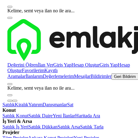
Kelime, semt veya ilan no ile ara...
Değerini Öğren
İlan Ver
Giriş Yap
Hesap Oluştur
Giriş Yap
Hesap
Oluştur
Favorilerim
Kayıtlı
Aramalar
İlanlarım
Değerlemelerim
Mesajlar
Bildirimler
Geri Bildirim
Kelime, semt veya ilan no ile ara...
Satılık
Kiralık
Yatırım
Danışmanlar
Sat
Konut
Satılık Konut
Satılık Daire
Yeni İlanlar
Haritada Ara
İş Yeri & Arsa
Satılık İş Yeri
Satılık Dükkan
Satılık Arsa
Satılık Tarla
Projeler
Tüm Projeler
Ankara Konut Projeleri
Yeni Projeler