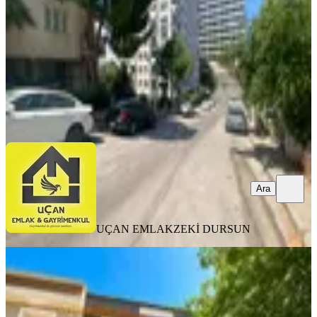
3+1
·
135 m²
·
6. Kat
·
25.07.2026
6.300.000 ₺
UÇAN EMLAK
ZEKİ DURSUN
Ara
Ara
UÇAN EMLAK
ZEKİ DURSUN
MANZARALI
Buca Atatürk Mahallesi'nde 2+1
Eşyalı Satılık |fırsat Konum
Buca, Atatürk Mahallesi