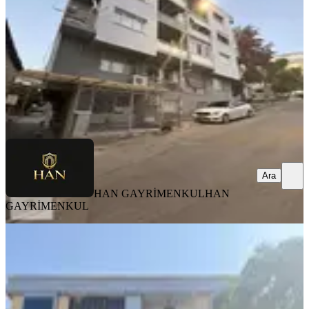
3+1
·
125 m²
·
Düz Giriş (Zemin)
·
29.07.2026
3.750.000 ₺
HAN GAYRİMENKUL
HAN GAYRİMENKUL
Ara
Ara
HAN GAYRİMENKUL
HAN
GAYRİMENKUL
BALKONLU
Atatürk Mahallesi'nde Satılık 3+1
Cadde Üzeri, Asansörlü, Arakat
Buca, Atatürk Mahallesi