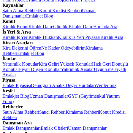
Kaynaklar
Satın Alma Rehberi
Konut Kredisi Rehberi
Uzman
Danışmanlar
Emlakjet Blog
Konut
Kiralık Konut
Kiralık Daire
Günlük Kiralık Daire
Haritada Ara
İş Yeri & Arsa
Kiralık İş Yeri
Kiralık Dükkan
Kiralık İş Yeri Piyasası
Kiralık Arsa
Kiracı Araçları
Kira Değerini Öğren
Ne Kadar Ödeyebilirim
Kiralama
Rehberi
Emlakjet Blog
İlanlar
Yatırımlık Konutlar
Kira Geliri Yüksek Konutlar
Hızlı Geri Dönüşlü
Konutlar
Fiyatı Düşen Konutlar
Yatırımlık Arsalar
Uygun m² Fiyatlı
Arsalar
Piyasa
Emlak Piyasası
Demografi Analizi
Değer Haritaları
Verilerimiz
Keşfet
Emlakjet Blog
Uzman Danışmanlar
GYF (Gayrimenkul Yatırım
Fonu)
Rehberler
Satın Alma Rehberi
Satıcı Rehberi
Kiralama Rehberi
Konut Kredisi
Rehberi
Danışman Ara
Emlak Danışmanları
Emlak Ofisleri
Uzman Danışmanlar