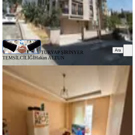
TURYAP ŞİRİNYER TEMSİLCİLİĞİ
Hakan ALTUN
Ara
Ara
TURYAP ŞİRİNYER
TEMSİLCİLİĞİ
Hakan ALTUN
MANZARALI
Atatürk Mahallesi'nde Üniversiteye
Yakın Hazır Kiracılı Bahçeli 2+1
Satılık Daire
Buca, Atatürk Mahallesi
2+1
·
90 m²
·
Bahçe katı
·
20.07.2026
2.950.000 ₺
Yatırım Skoru
:
61
Fırsat