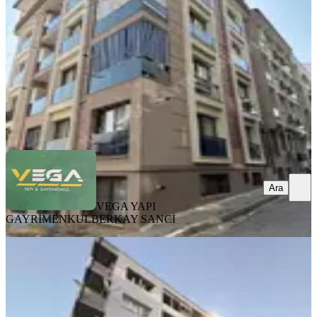
2+1
·
84 m²
·
1. Kat
·
30.07.2026
3.700.000 ₺
VEGA YAPI GAYRİMENKUL
BERKAY SANCİ
Ara
Ara
VEGA YAPI
GAYRİMENKUL
BERKAY SANCİ
KOMBİLİ
Atatürk Mahallesi Süleyman Bilgen
Okul Karşısı
Buca, Atatürk Mahallesi