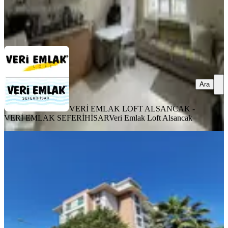
VERİ EMLAK LOFT ALSANCAK - VERİ EMLAK
SEFERİHİSAR
Veri Emlak Loft Alsancak
Ara
Ara
VERİ EMLAK LOFT ALSANCAK -
VERİ EMLAK SEFERİHİSAR
Veri Emlak Loft Alsancak
MANZARALI
Buca Atatürk Mah.site İçi Lüks Eşyalı
Ara Kat Satılık 1+1 Daire
Buca, Atatürk Mahallesi
1+1
·
55 m²
·
3. Kat
·
13.07.2026
3.950.000 ₺