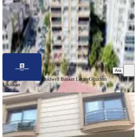
5.450.000 ₺
Coldwell Banker Locate
Oğuzhan Erkalkan
Ara
Ara
Coldwell Banker Locate
Oğuzhan
Erkalkan
MANZARALI
Buca Atatürk Mah. Satılık 1+1 Daire
Buca, Atatürk Mahallesi
1+1
·
50 m²
·
1. Kat
·
25.07.2026
2.449.000 ₺