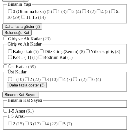
Binanın Yaşı
0 (Oturuma hazır)
(
5
)
1
(
3
)
2
(
4
)
3
(
2
)
4
(
2
)
6-
10
(
29
)
11-15
(
14
)
Daha fazla göster (2)
Bulunduğu Kat
Giriş ve Alt Katlar
(
23
)
Giriş ve Alt Katlar
Bahçe katı
(
5
)
Düz Giriş (Zemin)
(
8
)
Yüksek giriş
(
8
)
Kot 1 (-1)
(
1
)
Bodrum Kat
(
1
)
Üst Katlar
(
59
)
Üst Katlar
1
(
10
)
2
(
22
)
3
(
10
)
4
(
7
)
5
(
2
)
6
(
4
)
Daha fazla göster (3)
Binanın Kat Sayısı
Binanın Kat Sayısı
1-5 Arası
(
61
)
1-5 Arası
2
(
15
)
3
(
17
)
4
(
22
)
5
(
7
)