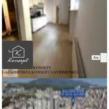
1.900.000 ₺
KONSEPT GAYRİMENKUL
KONSEPT GAYRİMENKUL
Ara
Ara
KONSEPT
GAYRİMENKUL
KONSEPT GAYRİMENKUL
SİTE İÇİ
Buca Hoca Ahmet Yesevi Caddesi Site
İçi Ara Kat Doğalgazlı Daire
Buca, Atatürk Mahallesi
3+1
·
130 m²
·
3. Kat
·
02.08.2026