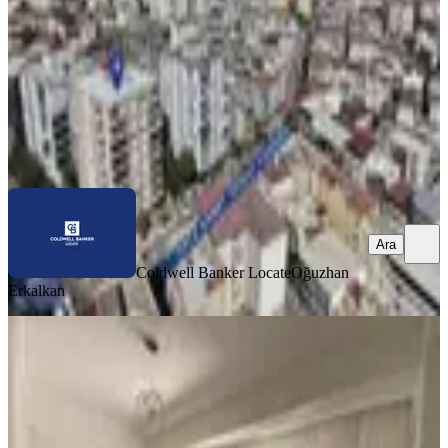
5.500.000 ₺
Coldwell Banker Locate
Oğuzhan Erkalkan
Ara
Ara
Coldwell Banker Locate
Oğuzhan
Erkalkan
MANZARALI
Geniş Ferah Bahçeli 3+1 Yenilenmiş
Müstakil Tadında Daire
Buca, Atatürk Mahallesi
3+1
·
135 m²
·
Yüksek giriş
·
31.07.2026