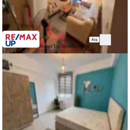
Remax Up
Özcan karakaya
Ara
Ara
Remax Up
Özcan karakaya
EŞYALI
Buca Atatürk'te Kampüs Yakını Ultra
Geniş Odalı 1+1 Kelepir !!
Buca, Atatürk Mahallesi
1+1
·
65 m²
·
4. Kat
·
19.07.2026
1.225.000 ₺
Çağan Emlak
Ali Sunar