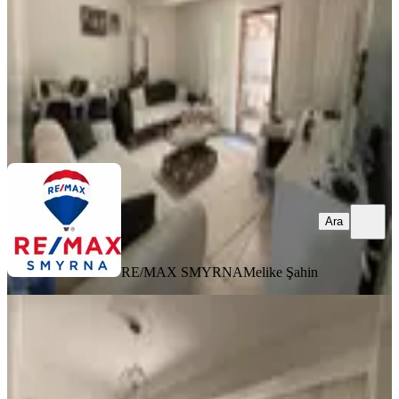
4.500.000 ₺
RE/MAX SMYRNA
Melike Şahin
Ara
Ara
RE/MAX SMYRNA
Melike Şahin
MANZARALI
Fırsat !!! Geniş Ferah Bahçeli 3+1
Yenilenmş Müstakil Gibi Daire
Buca, Atatürk Mahallesi