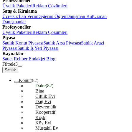
Profesyoneller
Üyelik Paketleri
Reklam Çözümleri
Satış & Kiralama
Ücretsiz İlan Verin
Değerini Öğren
Danışman Bul
Uzman
Danışmanlar
Profesyoneller
Üyelik Paketleri
Reklam Çözümleri
Piyasa
Satılık Konut Piyasası
Satılık Arsa Piyasası
Satılık Arazi
Piyasası
Satılık İş Yeri Piyasası
Kaynaklar
Satıcı Rehberi
Emlakjet Blog
Filtrele
3
Satılık
Konut
(82)
Daire
(82)
Bina
Çiftlik Evi
Dağ Evi
Devremülk
Kooperatif
Köşk
Köy Evi
Müstakil Ev