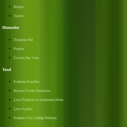
İletişim
Yardım
Hizmetler
Danışman Bul
Projeler
Ücretsiz İlan Verin
Yasal
Kullanım Koşulları
Bireysel Üyelik Sözleşmesi
Çerez Politikası ve Aydınlatma Metni
Çerez Ayarları
Kullanıcı Veri Gizliliği Bildirimi