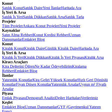
Konut
Satılık Konut
Satılık Daire
Yeni İlanlar
Haritada Ara
İş Yeri & Arsa
Satılık İş Yeri
Satılık Dükkan
Satılık Arsa
Satılık Tarla
Projeler
Tüm Projeler
Ankara Konut Projeleri
Yeni Projeler
Kaynaklar
Satın Alma Rehberi
Konut Kredisi Rehberi
Uzman
Danışmanlar
Emlakjet Blog
Konut
Kiralık Konut
Kiralık Daire
Günlük Kiralık Daire
Haritada Ara
İş Yeri & Arsa
Kiralık İş Yeri
Kiralık Dükkan
Kiralık İş Yeri Piyasası
Kiralık Arsa
Kiracı Araçları
Kira Değerini Öğren
Ne Kadar Ödeyebilirim
Kiralama
Rehberi
Emlakjet Blog
İlanlar
Yatırımlık Konutlar
Kira Geliri Yüksek Konutlar
Hızlı Geri Dönüşlü
Konutlar
Fiyatı Düşen Konutlar
Yatırımlık Arsalar
Uygun m² Fiyatlı
Arsalar
Piyasa
Emlak Piyasası
Demografi Analizi
Değer Haritaları
Verilerimiz
Keşfet
Emlakjet Blog
Uzman Danışmanlar
GYF (Gayrimenkul Yatırım
Fonu)