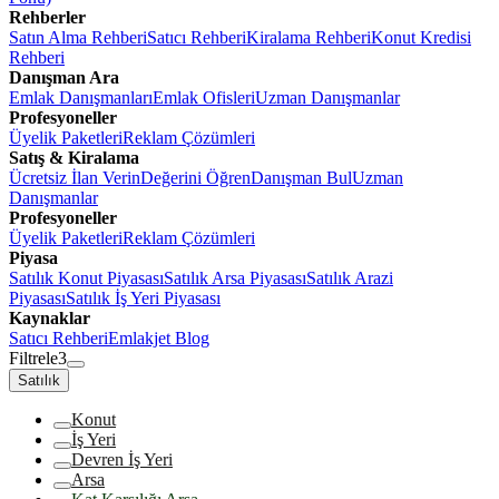
Rehberler
Satın Alma Rehberi
Satıcı Rehberi
Kiralama Rehberi
Konut Kredisi
Rehberi
Danışman Ara
Emlak Danışmanları
Emlak Ofisleri
Uzman Danışmanlar
Profesyoneller
Üyelik Paketleri
Reklam Çözümleri
Satış & Kiralama
Ücretsiz İlan Verin
Değerini Öğren
Danışman Bul
Uzman
Danışmanlar
Profesyoneller
Üyelik Paketleri
Reklam Çözümleri
Piyasa
Satılık Konut Piyasası
Satılık Arsa Piyasası
Satılık Arazi
Piyasası
Satılık İş Yeri Piyasası
Kaynaklar
Satıcı Rehberi
Emlakjet Blog
Filtrele
3
Satılık
Konut
İş Yeri
Devren İş Yeri
Arsa