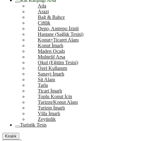
Kat Karşılığı Arsa
Ada
Arazi
Bağ & Bahçe
Çiftlik
Depo, Antrepo İzinli
Hastane (Sağlık Tesisi)
Konut+Ticaret Alanı
Konut İmarlı
Maden Ocağı
Muhtelif Arsa
Okul (Eğitim Tesisi)
Özel Kullanım
Sanayi İmarlı
Sit Alanı
Tarla
Ticari İmarlı
Toplu Konut İçin
Turizm/Konut Alanı
Turizm İmarlı
Villa İmarlı
Zeytinlik
Turistik Tesis
Kiralık