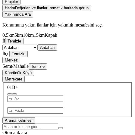
Projeler
Harita
Değerleri ve ilanları tematik haritada görün
Yakınımda Ara
Konumuna yakın ilanlar için yakınlık mesafesini seç.
0.5km
5km
10km
15km
Kapalı
İl
Temizle
Ardahan
İlçe
Temizle
Merkez
Semt/Mahalle
Temizle
Köprücük Köyü
Metrekare
0
1B+
—
Arama Kelimesi
Otomatik ara