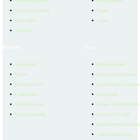
Konut Kredisi Rehberi
İnsan Kaynakları
Ne Kadar Ödeyebilirim
İletişim
Emlak Değeri
Yardım
Verilerimiz
Hizmetler
Yasal
Danışman Bul
Kullanım Koşulları
Projeler
Bireysel Üyelik Sözleşmesi
Ücretsiz İlan Verin
Çerez Politikası ve Aydınlat
Üyelik Paketleri
Çerez Ayarları
EmlakZeka Asistan
Kullanıcı Veri Gizliliği Bildi
Uzman Danışmanlar
Ziyaretçi Veri Gizliliği
Müşteri Yetkilisi Veri Gizlili
Aday Aydınlatma Metni