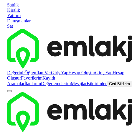
Satılık
Kiralık
Yatırım
Danışmanlar
Sat
Değerini Öğren
İlan Ver
Giriş Yap
Hesap Oluştur
Giriş Yap
Hesap
Oluştur
Favorilerim
Kayıtlı
Aramalar
İlanlarım
Değerlemelerim
Mesajlar
Bildirimler
Geri Bildirim