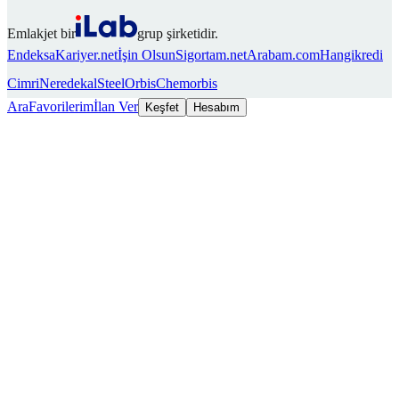
Emlakjet bir
grup şirketidir.
Endeksa
Kariyer.net
İşin Olsun
Sigortam.net
Arabam.com
Hangikredi
Cimri
Neredekal
SteelOrbis
Chemorbis
Ara
Favorilerim
İlan Ver
Keşfet
Hesabım