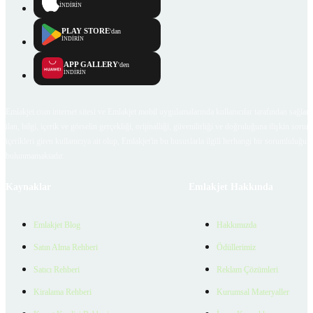
İNDİRİN
PLAY STORE
'dan
İNDİRİN
APP GALLERY
'den
İNDİRİN
Emlakjet.com internet sitesi ve Emlakjet mobil uygulamalarında kullanıcılar tarafından sağlana
ilan, bilgi, içerik ve görselin gerçekliği, orijinalliği, güvenilirliği ve doğruluğuna ilişkin soru
içerikleri giren kullanıcıya ait olup, Emlakjet'in bu hususlarla ilgili herhangi bir sorumluluğu
bulunmamaktadır.
Kaynaklar
Emlakjet Hakkında
Emlakjet Blog
Hakkımızda
Satın Alma Rehberi
Ödüllerimiz
Satıcı Rehberi
Reklam Çözümleri
Kiralama Rehberi
Kurumsal Materyaller