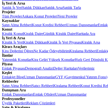
İş Yeri & Arsa
Satılık İş Yeri
Satılık Dükkan
Satılık Arsa
Satılık Tarla
Projeler
Tüm Projeler
Ankara Konut Projeleri
Yeni Projeler
Kaynaklar
Satın Alma Rehberi
Konut Kredisi Rehberi
Uzman Danışmanlar
Emlakj
Konut
Kiralık Konut
Kiralık Daire
Günlük Kiralık Daire
Haritada Ara
İş Yeri & Arsa
Kiralık İş Yeri
Kiralık Dükkan
Kiralık İş Yeri Piyasası
Kiralık Arsa
Kiracı Araçları
Kira Değerini Öğren
Ne Kadar Ödeyebilirim
Kiralama Rehberi
Emlakj
İlanlar
Yatırımlık Konutlar
Kira Geliri Yüksek Konutlar
Hızlı Geri Dönüşlü K
Piyasa
Emlak Piyasası
Demografi Analizi
Değer Haritaları
Verilerimiz
Keşfet
Emlakjet Blog
Uzman Danışmanlar
GYF (Gayrimenkul Yatırım Fonu)
Rehberler
Satın Alma Rehberi
Satıcı Rehberi
Kiralama Rehberi
Konut Kredisi Re
Danışman Ara
Emlak Danışmanları
Emlak Ofisleri
Uzman Danışmanlar
Profesyoneller
Üyelik Paketleri
Reklam Çözümleri
Satış & Kiralama