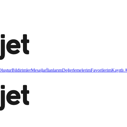
luştur
Bildirimler
Mesajlar
İlanlarım
Değerlemelerim
Favorilerim
Kayıtlı 