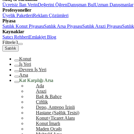
Ücretsiz İlan Verin
Değerini Öğren
Danışman Bul
Uzman Danışmanlar
Profesyoneller
Üyelik Paketleri
Reklam Çözümleri
Piyasa
Satılık Konut Piyasası
Satılık Arsa Piyasası
Satılık Arazi Piyasası
Satılı
Kaynaklar
Satıcı Rehberi
Emlakjet Blog
Filtrele
3
Satılık
Konut
İş Yeri
Devren İş Yeri
Arsa
Kat Karşılığı Arsa
Ada
Arazi
Bağ & Bahçe
Çiftlik
Depo, Antrepo İzinli
Hastane (Sağlık Tesisi)
Konut+Ticaret Alanı
Konut İmarlı
Maden Ocağı