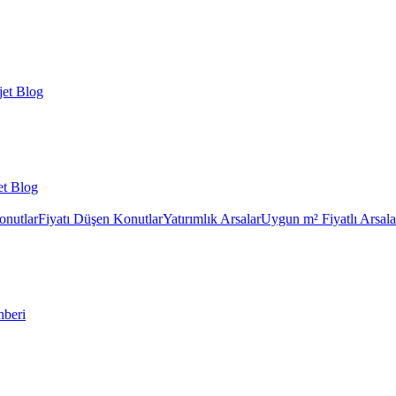
et Blog
et Blog
onutlar
Fiyatı Düşen Konutlar
Yatırımlık Arsalar
Uygun m² Fiyatlı Arsala
hberi