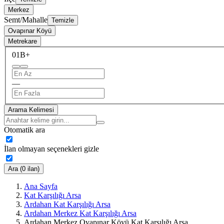
Merkez
Semt/Mahalle
Temizle
Ovapınar Köyü
Metrekare
0
1B+
—
Arama Kelimesi
Otomatik ara
İlan olmayan seçenekleri gizle
Ara (0 ilan)
Ana Sayfa
Kat Karşılığı Arsa
Ardahan Kat Karşılığı Arsa
Ardahan Merkez Kat Karşılığı Arsa
Ardahan Merkez Ovapınar Köyü Kat Karşılığı Arsa