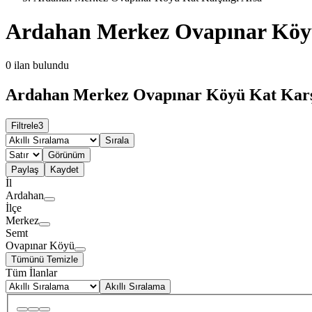
Ardahan Merkez Ovapınar Köyü
0
ilan bulundu
Ardahan Merkez Ovapınar Köyü Kat Karşıl
Filtrele
3
Sırala
Görünüm
Paylaş
Kaydet
İl
Ardahan
İlçe
Merkez
Semt
Ovapınar Köyü
Tümünü Temizle
Tüm İlanlar
Akıllı Sıralama