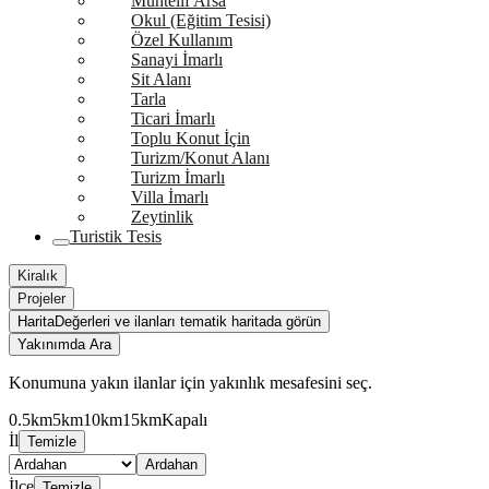
Muhtelif Arsa
Okul (Eğitim Tesisi)
Özel Kullanım
Sanayi İmarlı
Sit Alanı
Tarla
Ticari İmarlı
Toplu Konut İçin
Turizm/Konut Alanı
Turizm İmarlı
Villa İmarlı
Zeytinlik
Turistik Tesis
Kiralık
Projeler
Harita
Değerleri ve ilanları tematik haritada görün
Yakınımda Ara
Konumuna yakın ilanlar için yakınlık mesafesini seç.
0.5km
5km
10km
15km
Kapalı
İl
Temizle
Ardahan
İlçe
Temizle