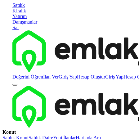
Satılık
Kiralık
Yatırım
Danışmanlar
Sat
Değerini Öğren
İlan Ver
Giriş Yap
Hesap Oluştur
Giriş Yap
Hesap O
Konut
Satılık Konut
Satılık Daire
Yeni İlanlar
Haritada Ara