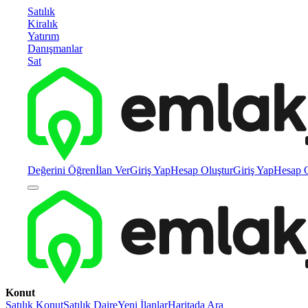
Satılık
Kiralık
Yatırım
Danışmanlar
Sat
Değerini Öğren
İlan Ver
Giriş Yap
Hesap Oluştur
Giriş Yap
Hesap O
Konut
Satılık Konut
Satılık Daire
Yeni İlanlar
Haritada Ara