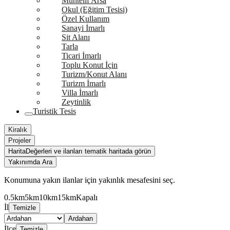
Muhtelif Arsa
Okul (Eğitim Tesisi)
Özel Kullanım
Sanayi İmarlı
Sit Alanı
Tarla
Ticari İmarlı
Toplu Konut İçin
Turizm/Konut Alanı
Turizm İmarlı
Villa İmarlı
Zeytinlik
Turistik Tesis
Kiralık
Projeler
Harita
Değerleri ve ilanları tematik haritada görün
Yakınımda Ara
Konumuna yakın ilanlar için yakınlık mesafesini seç.
0.5km
5km
10km
15km
Kapalı
İl
Temizle
Ardahan
İlçe
Temizle