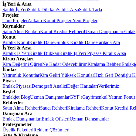
İş Yeri & Arsa
Satılık İş Yeri
Satılık Dükkan
Satılık Arsa
Satılık Tarla
Projeler
Tüm Projeler
Ankara Konut Projeleri
Yeni Projeler
Kaynaklar
Satın Alma Rehberi
Konut Kredisi Rehberi
Uzman Danışmanlar
Emlakj
Konut
Kiralık Konut
Kiralık Daire
Günlük Kiralık Daire
Haritada Ara
İş Yeri & Arsa
Kiralık İş Yeri
Kiralık Dükkan
Kiralık İş Yeri Piyasası
Kiralık Arsa
Kiracı Araçları
Kira Değerini Öğren
Ne Kadar Ödeyebilirim
Kiralama Rehberi
Emlakj
İlanlar
Yatırımlık Konutlar
Kira Geliri Yüksek Konutlar
Hızlı Geri Dönüşlü K
Piyasa
Emlak Piyasası
Demografi Analizi
Değer Haritaları
Verilerimiz
Keşfet
Emlakjet Blog
Uzman Danışmanlar
GYF (Gayrimenkul Yatırım Fonu)
Rehberler
Satın Alma Rehberi
Satıcı Rehberi
Kiralama Rehberi
Konut Kredisi Re
Danışman Ara
Emlak Danışmanları
Emlak Ofisleri
Uzman Danışmanlar
Profesyoneller
Üyelik Paketleri
Reklam Çözümleri
Satış & Kiralama