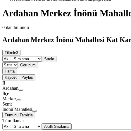
Ardahan Merkez İnönü Mahalles
0
ilan bulundu
Ardahan Merkez İnönü Mahallesi Kat Karşı
Filtrele
3
Sırala
Görünüm
Harita
Kaydet
Paylaş
İl
Ardahan
İlçe
Merkez
Semt
İnönü Mahallesi
Tümünü Temizle
Tüm İlanlar
Akıllı Sıralama