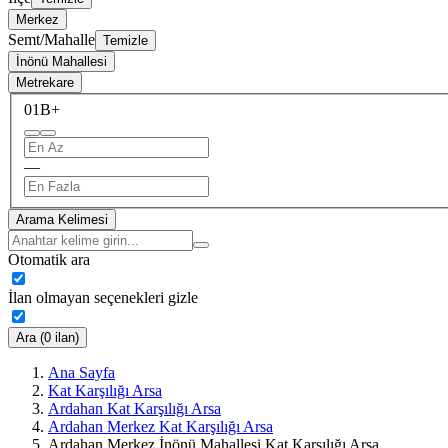
Merkez
Semt/Mahalle
Temizle
İnönü Mahallesi
Metrekare
0
1B+
—
Arama Kelimesi
Otomatik ara
İlan olmayan seçenekleri gizle
Ara (0 ilan)
Ana Sayfa
Kat Karşılığı Arsa
Ardahan Kat Karşılığı Arsa
Ardahan Merkez Kat Karşılığı Arsa
Ardahan Merkez İnönü Mahallesi Kat Karşılığı Arsa