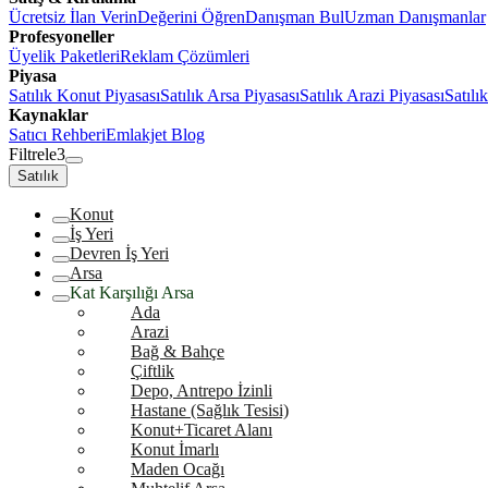
Ücretsiz İlan Verin
Değerini Öğren
Danışman Bul
Uzman Danışmanlar
Profesyoneller
Üyelik Paketleri
Reklam Çözümleri
Piyasa
Satılık Konut Piyasası
Satılık Arsa Piyasası
Satılık Arazi Piyasası
Satılı
Kaynaklar
Satıcı Rehberi
Emlakjet Blog
Filtrele
3
Satılık
Konut
İş Yeri
Devren İş Yeri
Arsa
Kat Karşılığı Arsa
Ada
Arazi
Bağ & Bahçe
Çiftlik
Depo, Antrepo İzinli
Hastane (Sağlık Tesisi)
Konut+Ticaret Alanı
Konut İmarlı
Maden Ocağı