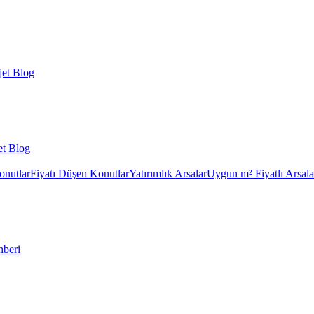
et Blog
et Blog
onutlar
Fiyatı Düşen Konutlar
Yatırımlık Arsalar
Uygun m² Fiyatlı Arsala
hberi