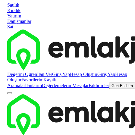
Satılık
Kiralık
Yatırım
Danışmanlar
Sat
Değerini Öğren
İlan Ver
Giriş Yap
Hesap Oluştur
Giriş Yap
Hesap
Oluştur
Favorilerim
Kayıtlı
Aramalar
İlanlarım
Değerlemelerim
Mesajlar
Bildirimler
Geri Bildirim