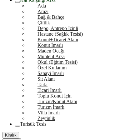
Kat Karşılığı Arsa
Ada
Arazi
Bağ & Bahçe
Çiftlik
Depo, Antrepo İzinli
Hastane (Sağlık Tesisi)
Konut+Ticaret Alanı
Konut İmarlı
Maden Ocağı
Muhtelif Arsa
Okul (Eğitim Tesisi)
Özel Kullanım
Sanayi İmarlı
Sit Alanı
Tarla
Ticari İmarlı
Toplu Konut İçin
Turizm/Konut Alanı
Turizm İmarlı
Villa İmarlı
Zeytinlik
Turistik Tesis
Kiralık