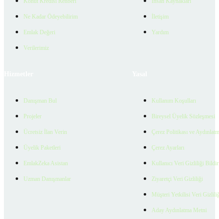
Konut Kredisi Rehberi
İnsan Kaynakları
Ne Kadar Ödeyebilirim
İletişim
Emlak Değeri
Yardım
Verilerimiz
Hizmetler
Yasal
Danışman Bul
Kullanım Koşulları
Projeler
Bireysel Üyelik Sözleşmesi
Ücretsiz İlan Verin
Çerez Politikası ve Aydınlat
Üyelik Paketleri
Çerez Ayarları
EmlakZeka Asistan
Kullanıcı Veri Gizliliği Bildi
Uzman Danışmanlar
Ziyaretçi Veri Gizliliği
Müşteri Yetkilisi Veri Gizlili
Aday Aydınlatma Metni