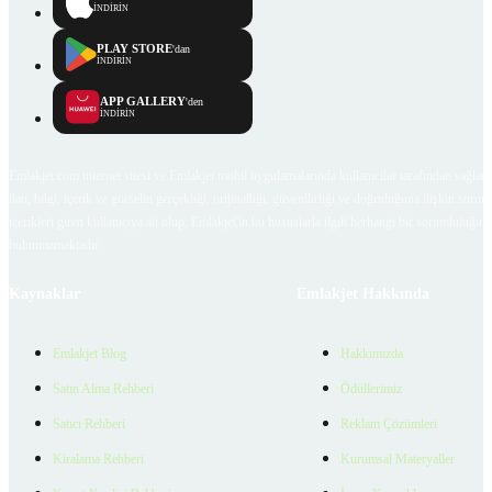
İNDİRİN
PLAY STORE
'dan
İNDİRİN
APP GALLERY
'den
İNDİRİN
Emlakjet.com internet sitesi ve Emlakjet mobil uygulamalarında kullanıcılar tarafından sağlana
ilan, bilgi, içerik ve görselin gerçekliği, orijinalliği, güvenilirliği ve doğruluğuna ilişkin soru
içerikleri giren kullanıcıya ait olup, Emlakjet'in bu hususlarla ilgili herhangi bir sorumluluğu
bulunmamaktadır.
Kaynaklar
Emlakjet Hakkında
Emlakjet Blog
Hakkımızda
Satın Alma Rehberi
Ödüllerimiz
Satıcı Rehberi
Reklam Çözümleri
Kiralama Rehberi
Kurumsal Materyaller