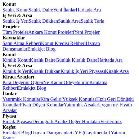
Konut
Satılık Konut
Satılık Daire
Yeni İlanlar
Haritada Ara
İş Yeri & Arsa
Satılık İş Yeri
Satılık Dükkan
Satılık Arsa
Satılık Tarla
Projeler
Tüm Projeler
Ankara Konut Projeleri
Yeni Projeler
Kaynaklar
Satın Alma Rehberi
Konut Kredisi Rehberi
Uzman
Danışmanlar
Emlakjet Blog
Konut
Kiralık Konut
Kiralık Daire
Günlük Kiralık Daire
Haritada Ara
İş Yeri & Arsa
Kiralık İş Yeri
Kiralık Dükkan
Kiralık İş Yeri Piyasası
Kiralık Arsa
Kiracı Araçları
Kira Değerini Öğren
Ne Kadar Ödeyebilirim
Kiralama
Rehberi
Emlakjet Blog
İlanlar
Yatırımlık Konutlar
Kira Geliri Yüksek Konutlar
Hızlı Geri Dönüşlü
Konutlar
Fiyatı Düşen Konutlar
Yatırımlık Arsalar
Uygun m² Fiyatlı
Arsalar
Piyasa
Emlak Piyasası
Demografi Analizi
Değer Haritaları
Verilerimiz
Keşfet
Emlakjet Blog
Uzman Danışmanlar
GYF (Gayrimenkul Yatırım
Fonu)