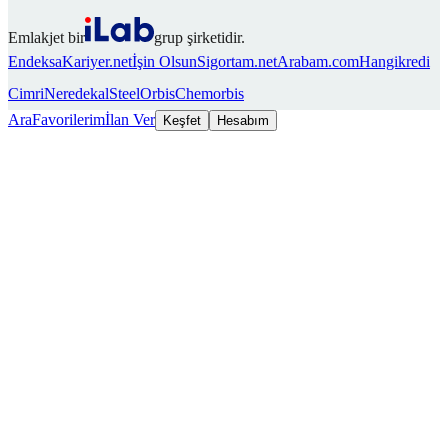
Emlakjet bir
grup şirketidir.
Endeksa
Kariyer.net
İşin Olsun
Sigortam.net
Arabam.com
Hangikredi
Cimri
Neredekal
SteelOrbis
Chemorbis
Ara
Favorilerim
İlan Ver
Keşfet
Hesabım