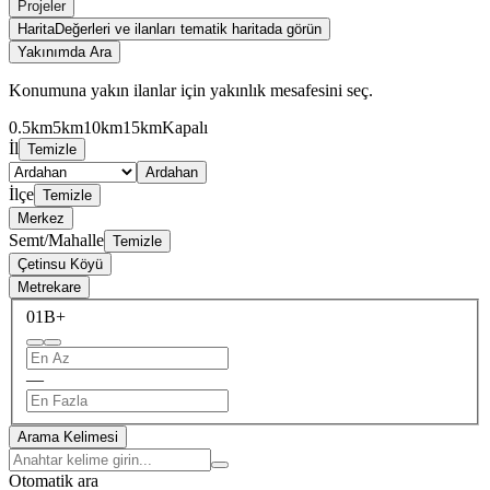
Projeler
Harita
Değerleri ve ilanları tematik haritada görün
Yakınımda Ara
Konumuna yakın ilanlar için yakınlık mesafesini seç.
0.5km
5km
10km
15km
Kapalı
İl
Temizle
Ardahan
İlçe
Temizle
Merkez
Semt/Mahalle
Temizle
Çetinsu Köyü
Metrekare
0
1B+
—
Arama Kelimesi
Otomatik ara