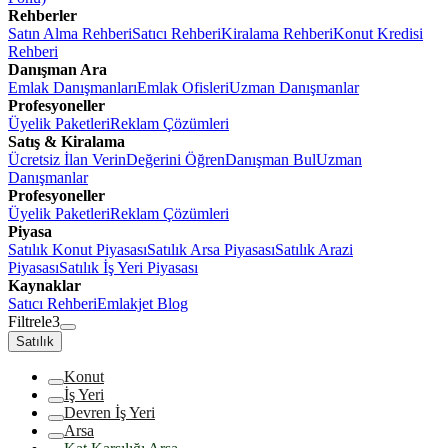
Rehberler
Satın Alma Rehberi
Satıcı Rehberi
Kiralama Rehberi
Konut Kredisi
Rehberi
Danışman Ara
Emlak Danışmanları
Emlak Ofisleri
Uzman Danışmanlar
Profesyoneller
Üyelik Paketleri
Reklam Çözümleri
Satış & Kiralama
Ücretsiz İlan Verin
Değerini Öğren
Danışman Bul
Uzman
Danışmanlar
Profesyoneller
Üyelik Paketleri
Reklam Çözümleri
Piyasa
Satılık Konut Piyasası
Satılık Arsa Piyasası
Satılık Arazi
Piyasası
Satılık İş Yeri Piyasası
Kaynaklar
Satıcı Rehberi
Emlakjet Blog
Filtrele
3
Satılık
Konut
İş Yeri
Devren İş Yeri
Arsa