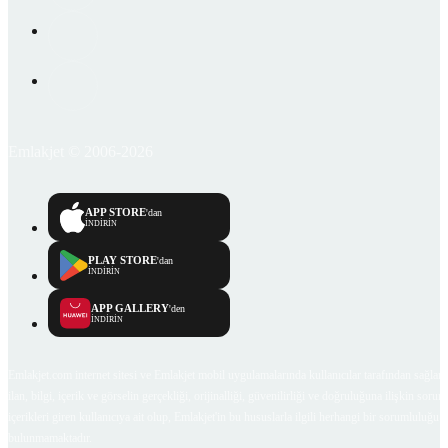
Emlakjet © 2006-2026
APP STORE
'dan
İNDİRİN
PLAY STORE
'dan
İNDİRİN
APP GALLERY
'den
İNDİRİN
Emlakjet.com internet sitesi ve Emlakjet mobil uygulamalarında kullanıcılar tarafından sağlana
ilan, bilgi, içerik ve görselin gerçekliği, orijinalliği, güvenilirliği ve doğruluğuna ilişkin soru
içerikleri giren kullanıcıya ait olup, Emlakjet'in bu hususlarla ilgili herhangi bir sorumluluğu
bulunmamaktadır.