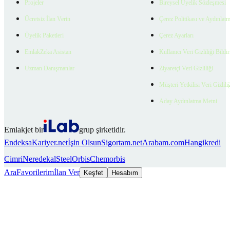
Projeler
Bireysel Üyelik Sözleşmesi
Ücretsiz İlan Verin
Çerez Politikası ve Aydınlat
Üyelik Paketleri
Çerez Ayarları
EmlakZeka Asistan
Kullanıcı Veri Gizliliği Bildi
Uzman Danışmanlar
Ziyaretçi Veri Gizliliği
Müşteri Yetkilisi Veri Gizlili
Aday Aydınlatma Metni
Emlakjet bir
grup şirketidir.
Endeksa
Kariyer.net
İşin Olsun
Sigortam.net
Arabam.com
Hangikredi
Cimri
Neredekal
SteelOrbis
Chemorbis
Ara
Favorilerim
İlan Ver
Keşfet
Hesabım