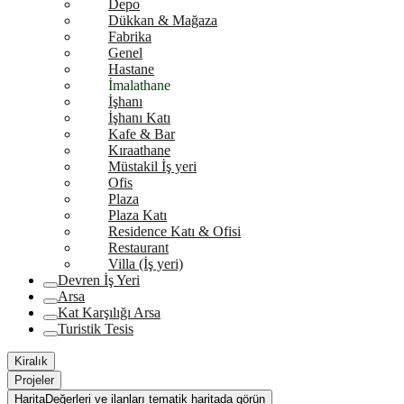
Depo
Dükkan & Mağaza
Fabrika
Genel
Hastane
İmalathane
İşhanı
İşhanı Katı
Kafe & Bar
Kıraathane
Müstakil İş yeri
Ofis
Plaza
Plaza Katı
Residence Katı & Ofisi
Restaurant
Villa (İş yeri)
Devren İş Yeri
Arsa
Kat Karşılığı Arsa
Turistik Tesis
Kiralık
Projeler
Harita
Değerleri ve ilanları tematik haritada görün