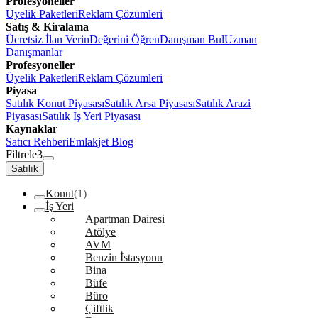
Profesyoneller
Üyelik Paketleri
Reklam Çözümleri
Satış & Kiralama
Ücretsiz İlan Verin
Değerini Öğren
Danışman Bul
Uzman
Danışmanlar
Profesyoneller
Üyelik Paketleri
Reklam Çözümleri
Piyasa
Satılık Konut Piyasası
Satılık Arsa Piyasası
Satılık Arazi
Piyasası
Satılık İş Yeri Piyasası
Kaynaklar
Satıcı Rehberi
Emlakjet Blog
Filtrele
3
Satılık
Konut
(1)
İş Yeri
Apartman Dairesi
Atölye
AVM
Benzin İstasyonu
Bina
Büfe
Büro
Çiftlik