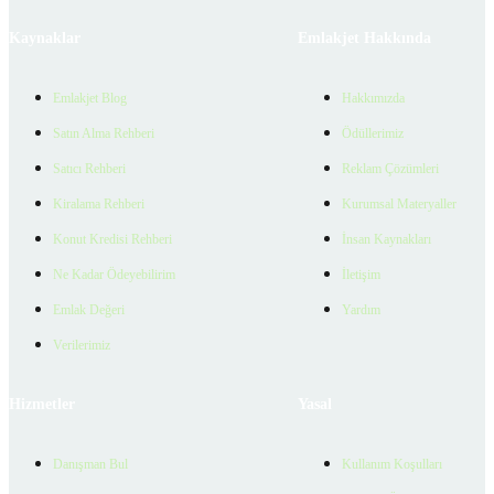
Kaynaklar
Emlakjet Hakkında
Emlakjet Blog
Hakkımızda
Satın Alma Rehberi
Ödüllerimiz
Satıcı Rehberi
Reklam Çözümleri
Kiralama Rehberi
Kurumsal Materyaller
Konut Kredisi Rehberi
İnsan Kaynakları
Ne Kadar Ödeyebilirim
İletişim
Emlak Değeri
Yardım
Verilerimiz
Hizmetler
Yasal
Danışman Bul
Kullanım Koşulları