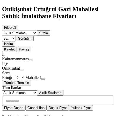
Onikişubat Ertuğrul Gazi Mahallesi
Satılık İmalathane Fiyatları
Filtrele
3
Sırala
Görünüm
Harita
Kaydet
Paylaş
İl
Kahramanmaraş
İlçe
Onikişubat
Semt
Ertuğrul Gazi Mahallesi
Tümünü Temizle
Tüm İlanlar
Akıllı Sıralama
Fiyatı Düşen
Güncel İlan
Düşük Fiyat
Yüksek Fiyat