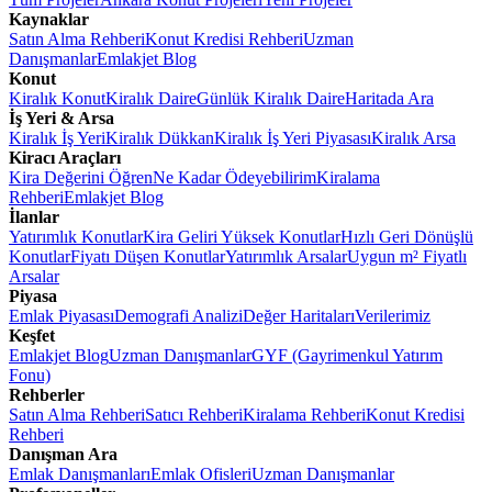
Kaynaklar
Satın Alma Rehberi
Konut Kredisi Rehberi
Uzman
Danışmanlar
Emlakjet Blog
Konut
Kiralık Konut
Kiralık Daire
Günlük Kiralık Daire
Haritada Ara
İş Yeri & Arsa
Kiralık İş Yeri
Kiralık Dükkan
Kiralık İş Yeri Piyasası
Kiralık Arsa
Kiracı Araçları
Kira Değerini Öğren
Ne Kadar Ödeyebilirim
Kiralama
Rehberi
Emlakjet Blog
İlanlar
Yatırımlık Konutlar
Kira Geliri Yüksek Konutlar
Hızlı Geri Dönüşlü
Konutlar
Fiyatı Düşen Konutlar
Yatırımlık Arsalar
Uygun m² Fiyatlı
Arsalar
Piyasa
Emlak Piyasası
Demografi Analizi
Değer Haritaları
Verilerimiz
Keşfet
Emlakjet Blog
Uzman Danışmanlar
GYF (Gayrimenkul Yatırım
Fonu)
Rehberler
Satın Alma Rehberi
Satıcı Rehberi
Kiralama Rehberi
Konut Kredisi
Rehberi
Danışman Ara
Emlak Danışmanları
Emlak Ofisleri
Uzman Danışmanlar