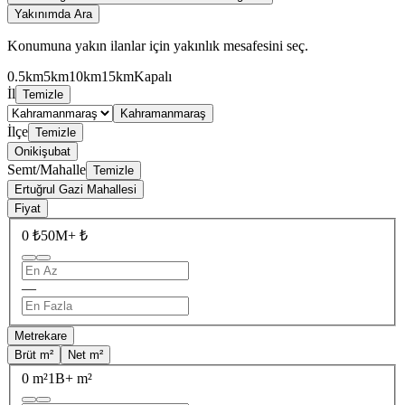
Yakınımda Ara
Konumuna yakın ilanlar için yakınlık mesafesini seç.
0.5km
5km
10km
15km
Kapalı
İl
Temizle
Kahramanmaraş
İlçe
Temizle
Onikişubat
Semt/Mahalle
Temizle
Ertuğrul Gazi Mahallesi
Fiyat
0 ₺
50M+ ₺
—
Metrekare
Brüt m²
Net m²
0 m²
1B+ m²