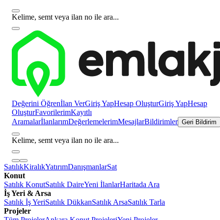
Kelime, semt veya ilan no ile ara...
Değerini Öğren
İlan Ver
Giriş Yap
Hesap Oluştur
Giriş Yap
Hesap
Oluştur
Favorilerim
Kayıtlı
Aramalar
İlanlarım
Değerlemelerim
Mesajlar
Bildirimler
Geri Bildirim
Kelime, semt veya ilan no ile ara...
Satılık
Kiralık
Yatırım
Danışmanlar
Sat
Konut
Satılık Konut
Satılık Daire
Yeni İlanlar
Haritada Ara
İş Yeri & Arsa
Satılık İş Yeri
Satılık Dükkan
Satılık Arsa
Satılık Tarla
Projeler
Tüm Projeler
Ankara Konut Projeleri
Yeni Projeler