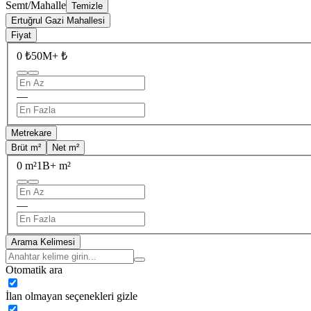
Semt/Mahalle
Temizle
Ertuğrul Gazi Mahallesi
Fiyat
0 ₺
50M+ ₺
—
Metrekare
Brüt m²
Net m²
0 m²
1B+ m²
—
Arama Kelimesi
Otomatik ara
İlan olmayan seçenekleri gizle