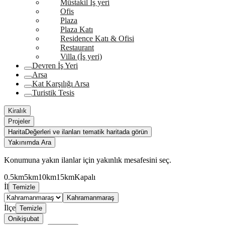
Müstakil İş yeri
Ofis
Plaza
Plaza Katı
Residence Katı & Ofisi
Restaurant
Villa (İş yeri)
Devren İş Yeri
Arsa
Kat Karşılığı Arsa
Turistik Tesis
Kiralık
Projeler
Harita
Değerleri ve ilanları tematik haritada görün
Yakınımda Ara
Konumuna yakın ilanlar için yakınlık mesafesini seç.
0.5km
5km
10km
15km
Kapalı
İl
Temizle
Kahramanmaraş
İlçe
Temizle
Onikişubat