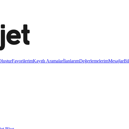
luştur
Favorilerim
Kayıtlı Aramalar
İlanlarım
Değerlemelerim
Mesajlar
Bi
et Blog