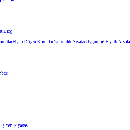
et Blog
onutlar
Fiyatı Düşen Konutlar
Yatırımlık Arsalar
Uygun m² Fiyatlı Arsala
hberi
k İş Yeri Piyasası