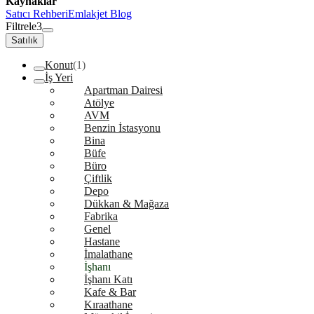
Kaynaklar
Satıcı Rehberi
Emlakjet Blog
Filtrele
3
Satılık
Konut
(1)
İş Yeri
Apartman Dairesi
Atölye
AVM
Benzin İstasyonu
Bina
Büfe
Büro
Çiftlik
Depo
Dükkan & Mağaza
Fabrika
Genel
Hastane
İmalathane
İşhanı
İşhanı Katı
Kafe & Bar
Kıraathane