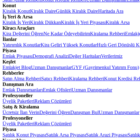
Konut
Kiralık Konut
Kiralık Daire
Günlük Kiralık Daire
Haritada Ara
İş Yeri & Arsa
Kiralık İş Yeri
Kiralık Dükkan
Kiralık İş Yeri Piyasası
Kiralık Arsa
Kiracı Araçları
Kira Değerini Öğren
Ne Kadar Ödeyebilirim
Kiralama Rehberi
Emlakj
İlanlar
Yatırımlık Konutlar
Kira Geliri Yüksek Konutlar
Hızlı Geri Dönüşlü K
Piyasa
Emlak Piyasası
Demografi Analizi
Değer Haritaları
Verilerimiz
Keşfet
Emlakjet Blog
Uzman Danışmanlar
GYF (Gayrimenkul Yatırım Fonu)
Rehberler
Satın Alma Rehberi
Satıcı Rehberi
Kiralama Rehberi
Konut Kredisi Re
Danışman Ara
Emlak Danışmanları
Emlak Ofisleri
Uzman Danışmanlar
Profesyoneller
Üyelik Paketleri
Reklam Çözümleri
Satış & Kiralama
Ücretsiz İlan Verin
Değerini Öğren
Danışman Bul
Uzman Danışmanlar
Profesyoneller
Üyelik Paketleri
Reklam Çözümleri
Piyasa
Satılık Konut Piyasası
Satılık Arsa Piyasası
Satılık Arazi Piyasası
Satılı