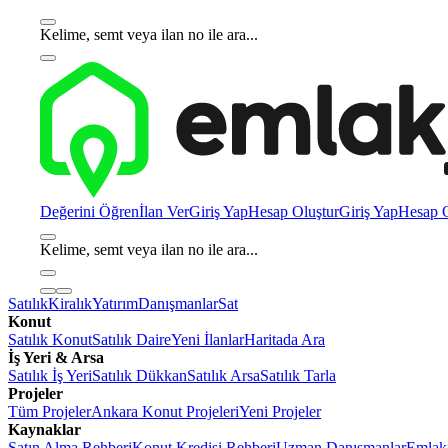
Kelime, semt veya ilan no ile ara...
Değerini Öğren
İlan Ver
Giriş Yap
Hesap Oluştur
Giriş Yap
Hesap O
Kelime, semt veya ilan no ile ara...
Satılık
Kiralık
Yatırım
Danışmanlar
Sat
Konut
Satılık Konut
Satılık Daire
Yeni İlanlar
Haritada Ara
İş Yeri & Arsa
Satılık İş Yeri
Satılık Dükkan
Satılık Arsa
Satılık Tarla
Projeler
Tüm Projeler
Ankara Konut Projeleri
Yeni Projeler
Kaynaklar
Satın Alma Rehberi
Konut Kredisi Rehberi
Uzman Danışmanlar
Emlakj